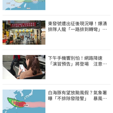
東發號遭出征後現況曝！爆湧
排隊人龍「一路排到轉彎」
上萬網友力挺
下午手機響別怕！網路降速
「演習預告」將登場 注意事
項一覽
白海豚有望放颱風假？氣象署
曝「不排除發陸警」 暴風圈
恐掃過2地