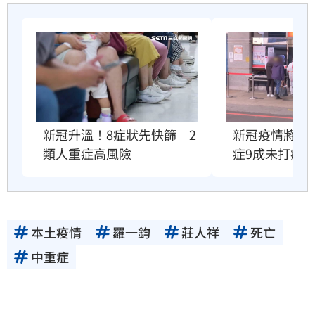
新冠升溫！8症狀先快篩　2
新冠疫情將衝
類人重症高風險
症9成未打疫
本土疫情
羅一鈞
莊人祥
死亡
中重症