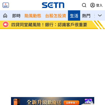
登入
即時
颱風動態
台股怎投資
生活
熱門
影音
重要
「天坑案」楊文科一審無罪 竹檢全面上
7月營
訴
股