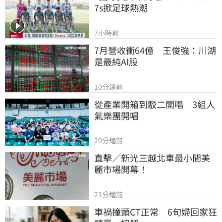
7s掀足球熱潮
7小時前
7月營收衝64億　王俊強：川湖
是最純AI股
10分鐘前
從產業開箱到駁二開唱　3組人
氣樂團開唱
20分鐘前
直擊／新光三越北車最小間美
麗市場開幕！
21分鐘前
車禍撞頭CT正常　6旬婦回家狂