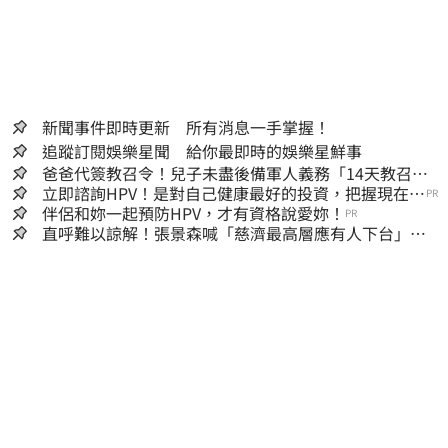
新聞事件即時更新 所有消息一手掌握！
追蹤訂閱娛樂星聞 給你最即時的娛樂星鮮事
爸爸代簽教召令！兒子未盡後備軍人義務「14天教召不
去」換3個月刑期
立即諮詢HPV！是對自己健康最好的投資，把握現在不
PR
嫌晚！
伴侶和妳一起預防HPV，才有資格說愛妳！
PR
直呼難以諒解！張景森喊「慈濟最高層應有人下台」：
受害者是捐款的大眾