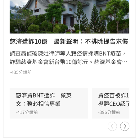
慈濟遭詐10億　最新聲明：不排除提告求償
調查局偵破陳姓律師等人藉疫情採購BNT疫苗，
詐騙慈濟基金會新台幣10億餘元。慈濟基金會今
（7日）透過委任律師發表聲明，將配合法院審
-435分鐘前
理，不排除提民事訴訟求償，捍衛慈濟基金會及
社會捐款大眾的權益。
慈濟買BNT遭詐　蔡英
買疫苗被詐10
文：務必相信專業
導體CEO認了被
-417分鐘前
-396分鐘前