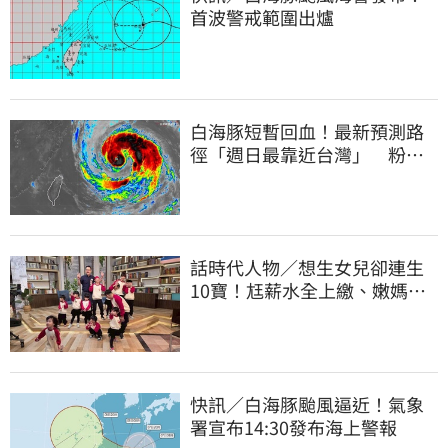
首波警戒範圍出爐
白海豚短暫回血！最新預測路
徑「週日最靠近台灣」 粉
專：暴風圈擦邊過
話時代人物／想生女兒卻連生
10寶！尪薪水全上繳、嫩媽吐
心聲：不生了
快訊／白海豚颱風逼近！氣象
署宣布14:30發布海上警報