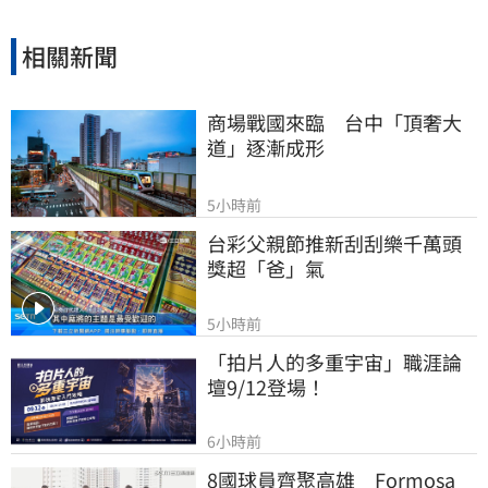
相關新聞
商場戰國來臨　台中「頂奢大
道」逐漸成形
5小時前
台彩父親節推新刮刮樂千萬頭
獎超「爸」氣
5小時前
「拍片人的多重宇宙」職涯論
壇9/12登場！
6小時前
8國球員齊聚高雄　Formosa 