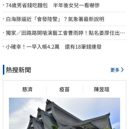
74歲男省錢吃麵包 半年後女兒一看嚇慘
白海豚逼近「會發陸警」？氣象署最新說明
獨家／田路路開嗆演藝工會曹雨婷！點名姜厚任出
來 他16字回應了
小確幸！一早入帳4.2萬 還有18筆錢連發
熱搜新聞
更多
慈濟
疫苗
陳昱瑄