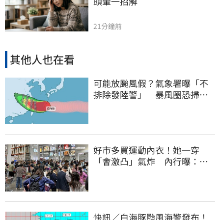
頭暈一招解
21分鐘前
其他人也在看
可能放颱風假？氣象署曝「不
排除發陸警」 暴風圈恐掃過2
地
好市多買運動內衣！她一穿
「會激凸」氣炸 內行曝：其
實很正常
快訊／白海豚颱風海警發布！