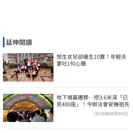
延伸閱讀
想生女兒卻連生10寶！年輕夫
妻吐1句心聲
地下墳墓遷葬…挖3.6米深「已
見400座」！今辦法會安撫祖先
(2026年08月06日)