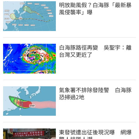
明放颱風假？白海豚「最新暴
風侵襲率」曝
白海豚路徑再變　吳聖宇：離
台灣又更近了
氣象署不排除發陸警　白海豚
恐掃過2地
東發號遭出征後現況曝　網爆