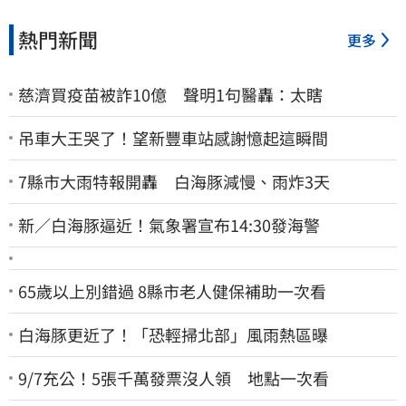
熱門新聞
更多
慈濟買疫苗被詐10億 聲明1句醫轟：太瞎
吊車大王哭了！望新豐車站感謝憶起這瞬間
7縣市大雨特報開轟 白海豚減慢、雨炸3天
新／白海豚逼近！氣象署宣布14:30發海警
65歲以上別錯過 8縣市老人健保補助一次看
白海豚更近了！「恐輕掃北部」風雨熱區曝
9/7充公！5張千萬發票沒人領 地點一次看