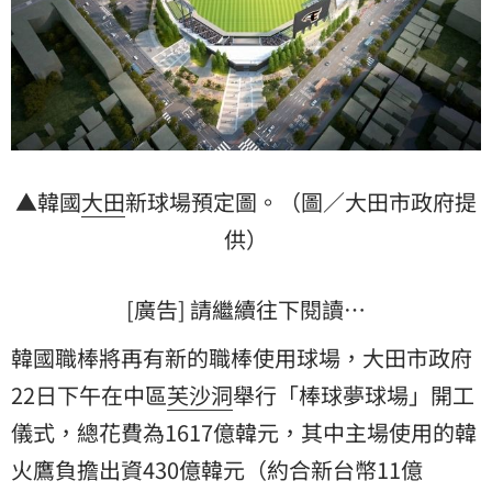
▲韓國
大田
新球場預定圖。（圖／大田市政府提
供）
[廣告] 請繼續往下閱讀…
韓國職棒將再有新的職棒使用球場，大田市政府
22日下午在中區
芙沙洞
舉行「棒球夢球場」開工
儀式，總花費為1617億韓元，其中主場使用的韓
火鷹負擔出資430億韓元（約合新台幣11億