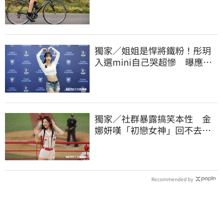
官方加強1檢查
獨家／姐姐是悍將鐵粉！彤玥
入選mini自己哭超慘 曝應援
練到失眠
獨家／社群暴露搞笑本性 金
娜妍嘆「初戀女神」回不去！
喊話想代言啤酒
Recommended by