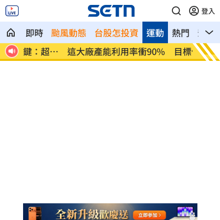
登入
即時
颱風動態
台股怎投資
運動
熱門
影音
超孝
這大廠產能利用率衝90% 目標價上看
埃及知
220元