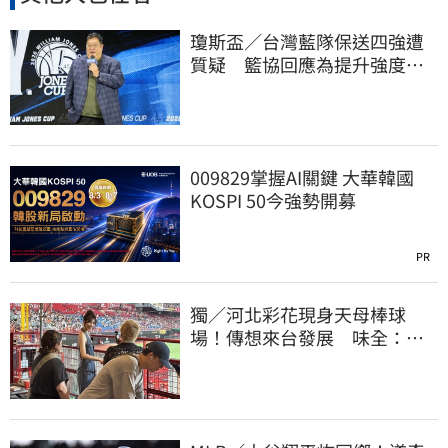
瓊斯盃／台灣藍隊保送四強遭
質疑 籃協回應為提升強度！
20年來最高強度
009829掌握AI關鍵 大華韓國
KOSPI 50今強勢開募
PR
獨／河北彩花現身天母棒球
場！傳想來台發展 味全：歡
迎各界人士進場