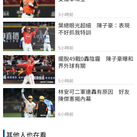
3小時前
葉總眼光超細　陳子豪：表現
不好抓我特訓
5小時前
擺脫49戰0轟陰霾　陳子豪曝和
界外球有關
5小時前
林安可二軍連轟有原因　好友
陳傑憲揭內幕
6小時前
其他人也在看