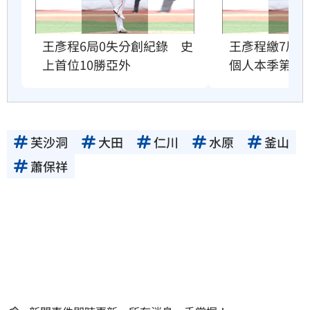
王彥程6局0失分創紀錄　史
王彥程繳7局
上首位10勝亞外
個人本季第8
芙沙洞
大田
仁川
水原
釜山
蕭保祥