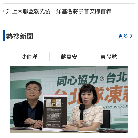
慈濟…全家爽睡黃金堆
升上大聯盟就先發 洋基名將子首安即首轟
熱搜新聞
更多
沈伯洋
蔣萬安
東發號