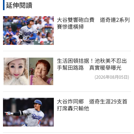
延伸閱讀
大谷雙響砲白費　道奇連2系列
賽慘遭橫掃
生活困頓拮据！池秋美不忍出
手幫田路路 真實暖舉曝光
(2026年08月05日)
大谷炸同鄉　道奇生涯29支首
打席轟只輸他