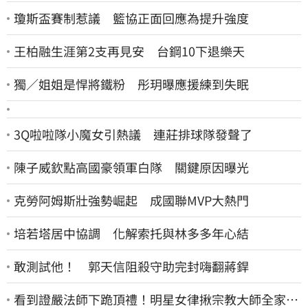
瓊斯盃賽制惹議 籃協正面回應為提升強度
王柏融生涯第2支再見安 台鋼10下退樂天
獨／姐姐是悍將鐵粉 彤玥曝應援練到失眠
3Q啦啦隊小魔女引熱議 連莊排球隊發聲了
陳子威欽點高國豪領軍白隊 關鍵原因曝光
克勞阿姆斯壯強勢崛起 成國聯MVP大熱門
培若塔居中協調 化解索托與林多多年心結
敢測試他！ 郭天信阻殺守助完封嗨翻蔣銲
看到證嚴法師下跪頂禮！明星女律揪宗教大師全家詐