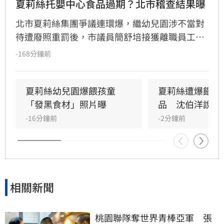
夏莉絲托嬰中心食品過期？北市稽查結果曝
北市夏莉絲集團爭議連環爆，繼幼兒園涉不當對
待遭廢照重罰後，市議員簡舒培接獲離職員工爆
料，指控旗下托嬰中心提供幼童食用過期或腐爛
-168分鐘前
食物。簡舒培質疑社會局稽查行動「慢半拍」且
非無預警，痛批市府態度消極。對此，社會局回
應指出，接獲通報後已立即派員前往現場稽查，
夏莉絲幼兒園爆餵孩童
夏莉絲遭爆餵幼
雖抵達時已過用餐時間未發現異狀，但強調過去
「發黑食材」照片曝
品　沈伯洋說話
半年已執行四次稽查皆無異常。市府重申，未來
-16分鐘前
-2分鐘前
將持續維持無預警稽查機制，若發現食安違規將
立即通報衛生局嚴辦，全力守護托嬰孩童健康安
全。
相關新聞
桃園聯隊奪世界青棒亞軍　張