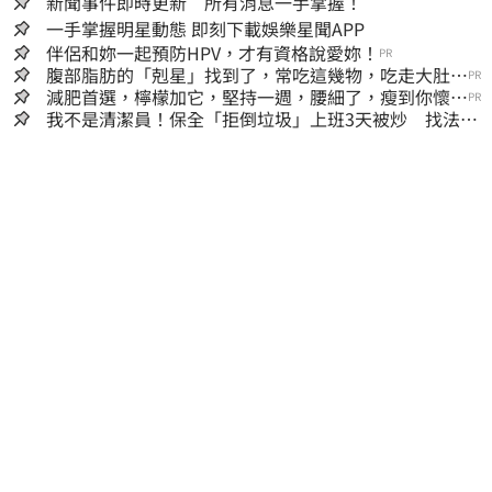
新聞事件即時更新 所有消息一手掌握！
一手掌握明星動態 即刻下載娛樂星聞APP
伴侶和妳一起預防HPV，才有資格說愛妳！
PR
腹部脂肪的「剋星」找到了，常吃這幾物，吃走大肚
PR
囊，瘦出小蠻腰
減肥首選，檸檬加它，堅持一週，腰細了，瘦到你懷疑
PR
人生
我不是清潔員！保全「拒倒垃圾」上班3天被炒 找法院
討公道結果出爐