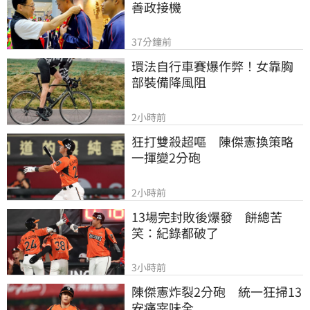
善政接機
37分鐘前
環法自行車賽爆作弊！女靠胸
部裝備降風阻
2小時前
狂打雙殺超嘔　陳傑憲換策略
一揮變2分砲
2小時前
13場完封敗後爆發　餅總苦
笑：紀錄都破了
3小時前
陳傑憲炸裂2分砲　統一狂掃13
安痛宰味全