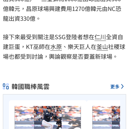
億韓元，昌原球場興建費用1270億韓元由NC恐
龍出資330億。
接下來最受到關注是SSG登陸者想在
仁川
全資自
建巨蛋，KT巫師在
水原
、樂天巨人在
釜山
社稷球
場也都受到討論，輿論觀察是否要蓋新球場。
韓國職棒風雲
更多