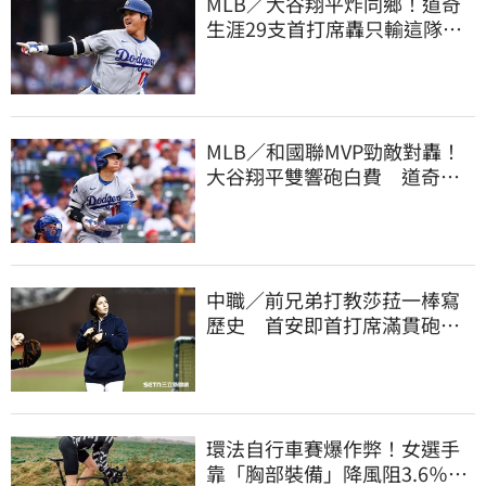
MLB／大谷翔平炸同鄉！道奇
生涯29支首打席轟只輸這隊
友 一棒締3里程碑
MLB／和國聯MVP勁敵對轟！
大谷翔平雙響砲白費 道奇連2
系列賽慘遭橫掃
中職／前兄弟打教莎菈一棒寫
歷史 首安即首打席滿貫砲！
還是WPBL第一支
環法自行車賽爆作弊！女選手
靠「胸部裝備」降風阻3.6％