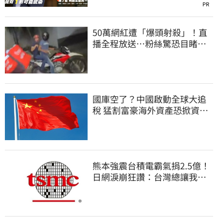
PR
50萬網紅遭「爆頭射殺」！直
播全程放送…粉絲驚恐目睹慘
死過程
國庫空了？中國啟動全球大追
稅 猛割富豪海外資產恐掀資金
逃亡潮
熊本強震台積電霸氣捐2.5億！
日網淚崩狂讚：台灣總讓我們
感動