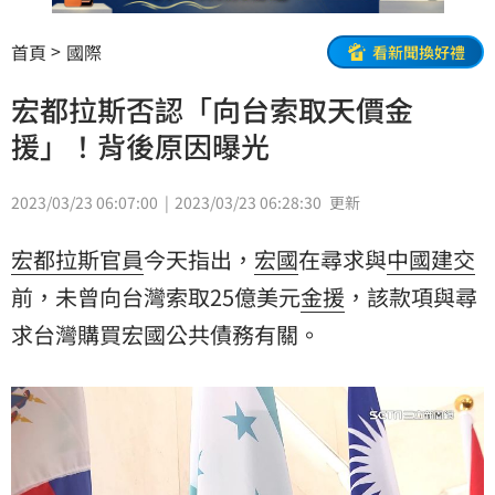
首頁
國際
看新聞換好禮
宏都拉斯否認「向台索取天價金
援」！背後原因曝光
2023/03/23 06:07:00
2023/03/23 06:28:30
更新
宏都拉斯
官員
今天指出，
宏國
在尋求與
中國
建交
前，未曾向台灣索取25億美元
金援
，該款項與尋
求台灣購買宏國公共債務有關。