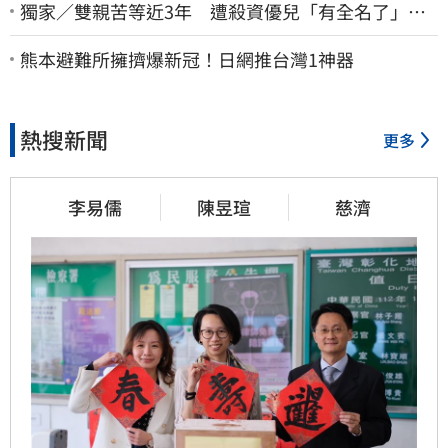
獨家／雙親苦等近3年 遭殺資優兒「有全名了」！
乾妹稱賠償恐毀她未來
熊本避難所擁擠爆新冠！日網推台灣1神器
熱搜新聞
更多
李易儒
陳昱瑄
慈濟