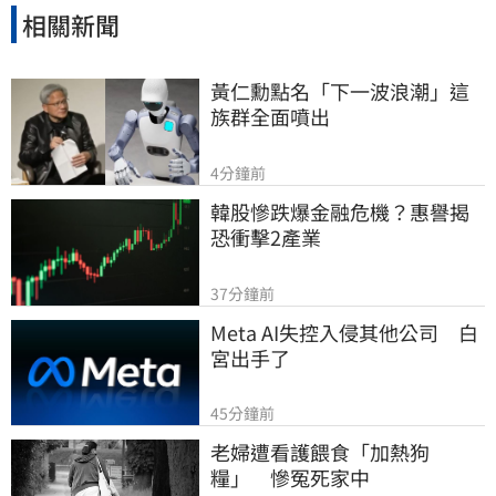
相關新聞
黃仁勳點名「下一波浪潮」這
族群全面噴出
4分鐘前
韓股慘跌爆金融危機？惠譽揭
恐衝擊2產業
37分鐘前
Meta AI失控入侵其他公司　白
宮出手了
45分鐘前
老婦遭看護餵食「加熱狗
糧」　慘冤死家中