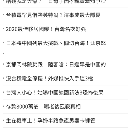
給錢就是大爺？ 日母子因孝親費激烈爭吵
台積電罕見借鑒英特爾？這事成最大隱憂
2026最佳移居國曝！台灣名次好強
日本將中國列最大挑戰、關切台海！北京怒
京都岡林院焚毀 陸客嗆：日遲早是中國的
沒台積電全停擺！外媒推快入手這3檔
台灣人小心！她曝中國鎖國新法3恐怖後果
存款8000萬翁 曝老後孤寂真相
生在機車上！孕婦半路急產男嬰卡褲管