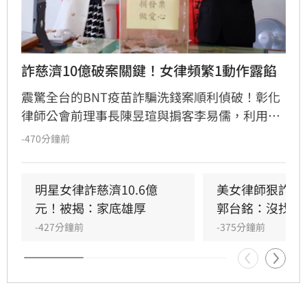
詐慈濟10億破案關鍵！女律頻繁1動作露餡
震驚全台的BNT疫苗詐騙洗錢案順利偵破！彰化
律師公會前理事長陳昱瑄與掮客李易儒，利用協
助採購疫苗為名，詐取慈濟基金會10.6億元佣
-470分鐘前
金。該集團透過9家人頭公司開立假發票，並將
贓款換購232公斤黃金藏匿於豪宅，企圖製造金
流斷點。幸虧調查局洗錢防制處發揮預警功能，
明星女律詐慈濟10.6億
美女律師狠詐1
透過金融機構「50萬元大額通貨申報」機制，精
元！被揭：家底雄厚
郭台銘：沒找仲
準鎖定其異常提現行為。檢調發動搜索，一舉查
-427分鐘前
-375分鐘前
扣高達10.8億元的資產，並將涉案17人依法提起
公訴。此案凸顯台灣完善的洗錢防制體系，成功
阻絕重大經濟犯罪，讓不法金流無所遁形，守護
國內金融秩序安全。