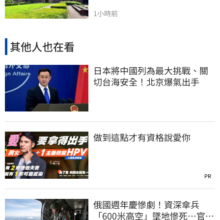
1小時前
其他人也在看
日本將中國列為最大挑戰、關
切台海安全！北京爆氣出手
做到這點才有資格說愛你
PR
俄國週年慶慘劇！資深傘兵
「600米高空」墜地慘死…官方