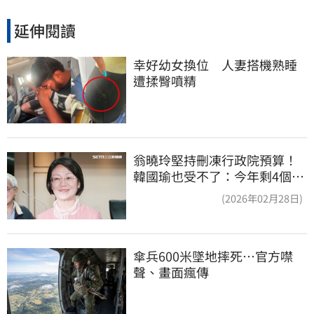
延伸閱讀
幸好幼女換位　人妻搭機熟睡
遭揉臀噴精
翁曉玲堅持刪凍行政院預算！
韓國瑜也受不了：今年剩4個月
你思考一下
(2026年02月28日)
傘兵600米墜地摔死…官方噤
聲、畫面瘋傳