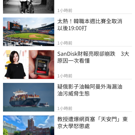
1小時前
太熱！韓職本週比賽全取消　
以後19:00打
1小時前
SanDisk財報亮眼卻崩跌　3大
原因一次看懂
1小時前
疑俄影子油輪阿曼外海漏油　
油污威脅生態
1小時前
教授遭爆網頁塞「天安門」東
京大學怒懲處