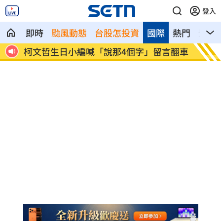
登入
即時
颱風動態
台股怎投資
國際
熱門
影音
近女色
柯文哲生日小編喊「說那4個字」留言翻車
陳冠偉
算