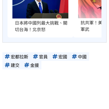
抗共軍！美國將
日本將中國列最大挑戰、關
軍武
切台海！北京怒
宏都拉斯
官員
宏國
中國
建交
金援