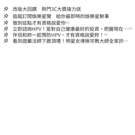
改版大回饋 熱門3C大獎接力送
追蹤訂閱娛樂星聞 給你最即時的娛樂星鮮事
做到這點才有資格說愛你
PR
立即諮詢HPV！是對自己健康最好的投資，把握現在不
PR
嫌晚！
伴侶和妳一起預防HPV，才有資格說愛妳！
PR
看到證嚴法師下跪頂禮！明星女律揪宗教大師全家詐慈
濟…全家爽睡黃金堆