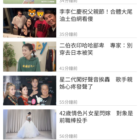
34分鐘前
李李仁慶祝父親節！合體大尾
油土伯網看傻
35分鐘前
二伯衣印哈哈鄙卑　專家：別
穿去日本被笑
41分鐘前
星二代闖好聲音挨轟　歌手親
姊心疼發聲了
55分鐘前
42歲情色片女星閃嫁　對象是
前職棒投手
56分鐘前