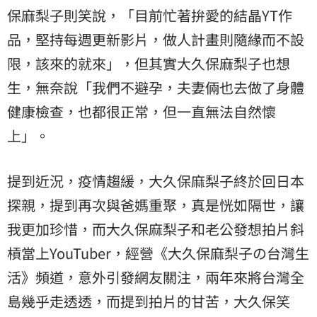
保麻梨子則笑說，「目前忙著拚愛的結晶YT作
品，堅持每週更新影片，做人計畫則隨緣而不設
限，該來的就來」，但其實大久保麻梨子也想
生，無奈說「我們不避孕，夫妻倆也去做了身體
健康檢查，也都很正常，但一直無法自然懷
上」。
提到近況，疫情趨緩，大久保麻梨子終於回日本
探親，提到再次與爸媽重聚，真是恍如隔世，讓
我更加珍惜，而大久保麻梨子和老公發想拍片斜
槓當上YouTuber，經營《大久保麻梨子の台灣生
活》頻道，意外引發網友關注，兩年來將台灣全
島幾乎走透透，而提到拍片的甘苦，大久保笑