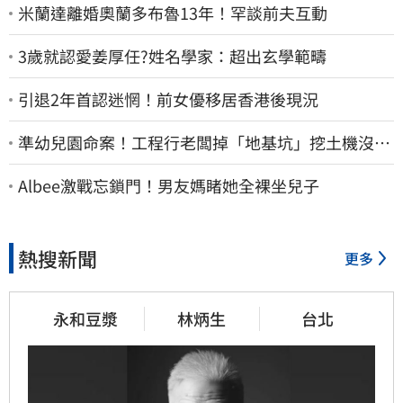
米蘭達離婚奧蘭多布魯13年！罕談前夫互動
3歲就認愛姜厚任?姓名學家：超出玄學範疇
引退2年首認迷惘！前女優移居香港後現況
準幼兒園命案！工程行老闆掉「地基坑」挖土機沒看
到…下土石活埋他
Albee激戰忘鎖門！男友媽睹她全裸坐兒子
熱搜新聞
更多
永和豆漿
林炳生
台北