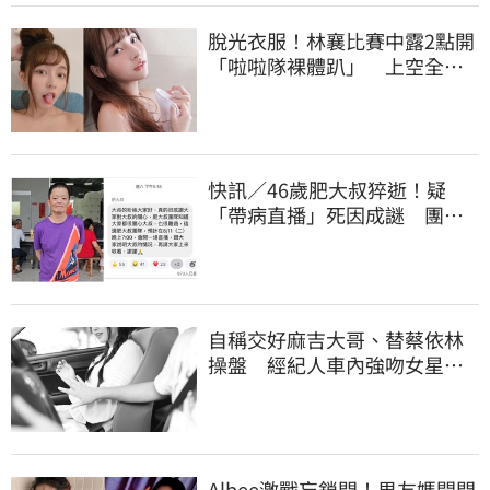
脫光衣服！林襄比賽中露2點開
「啦啦隊裸體趴」 上空全裸
被看光光
快訊／46歲肥大叔猝逝！疑
「帶病直播」死因成謎 團隊
「證實1事」發聲
自稱交好麻吉大哥、替蔡依林
操盤 經紀人車內強吻女星挨
告！栽在錄音檔
Albee激戰忘鎖門！男友媽開門