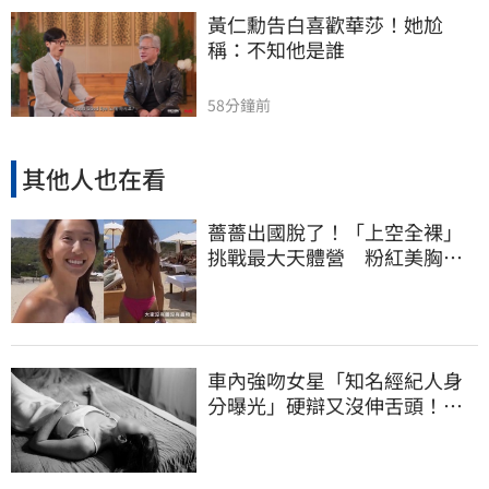
黃仁勳告白喜歡華莎！她尬
稱：不知他是誰
58分鐘前
其他人也在看
薔薔出國脫了！「上空全裸」
挑戰最大天體營 粉紅美胸被
路人狂讚
車內強吻女星「知名經紀人身
分曝光」硬辯又沒伸舌頭！判
決書罕見批噁心