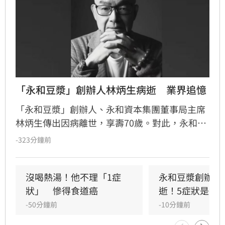
「永和豆漿」創辦人林炳生病逝　業界追憶
「永和豆漿」創辦人、永和資本集團董事局主席
林炳生傳出因病離世，享壽70歲。對此，永和資
本集團今（8）日發布訃告證實，林炳生昨（7）
-323分鐘前
日中午12時45分因食道癌在台北逝世。
沒喝熱湯！他不理「1症
永和豆漿創辦人
狀」　慘得食道癌
逝！5症狀是警
-50分鐘前
-10分鐘前