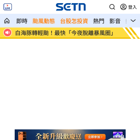
登入
即時
颱風動態
台股怎投資
熱門
影音
熱搜
客受
白海豚轉輕颱！最快「今夜脫離暴風圈」
獨／曝
錢