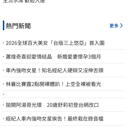
主流水席 歡迎入座
熱門新聞
更多
2026全球百大美女「台版三上悠亞」首入圍
蕭煌奇喜迎愛情結晶 新婚愛妻懷孕3個月
車內強吻女星！知名經紀人硬辯又沒伸舌頭
林襄比賽露2點開裸體趴！上空全裸被看光
拋開阿湯哥光環 20歲舒莉初登台網改口
經紀人車內強吻女星挨告！最終栽在錄音檔