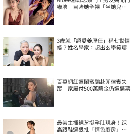
嚇壞 目睹她全裸「坐她兒子
身上」
3歲就「認愛姜厚任」稱七世情
緣？姓名學家：超出玄學範疇
百萬網紅遭閨蜜騙赴菲律賓失
蹤 家屬付500萬贖金仍遭撕票
最美主播裸背挺孕肚現身！踩
高跟鞋遭狠批「情色廚房」：