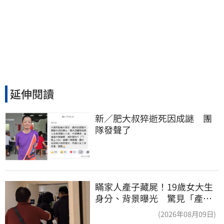
延伸閱讀
新／肥大叔猝逝死因成謎　團
隊發聲了
瞞家人產子藏屍！19歲女大生
身分、背景曝光 驚見「產檢
紀錄全空白」
(2026年08月09日)