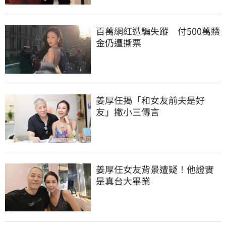
百萬網紅遭騙失蹤　付500萬贖
金仍遭撕票
姜厚任揭「和女友前夫是好
友」撇小三傳言
姜厚任女友背景遭疑！他證實
是真台大畢業