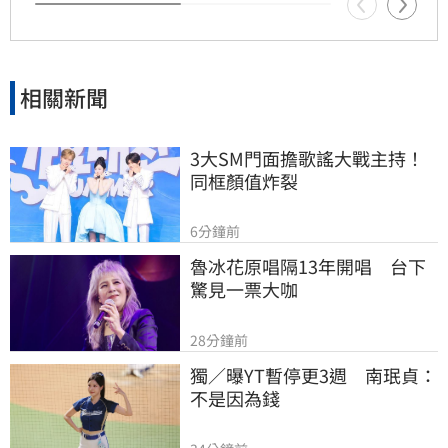
相關新聞
3大SM門面擔歌謠大戰主持！
同框顏值炸裂
6分鐘前
魯冰花原唱隔13年開唱　台下
驚見一票大咖
28分鐘前
獨／曝YT暫停更3週　南珉貞：
不是因為錢