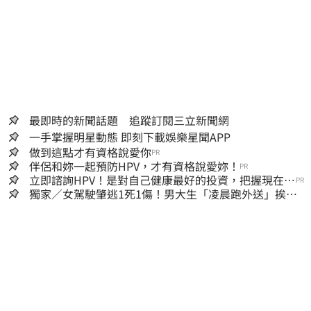
最即時的新聞話題 追蹤訂閱三立新聞網
一手掌握明星動態 即刻下載娛樂星聞APP
做到這點才有資格說愛你
PR
伴侶和妳一起預防HPV，才有資格說愛妳！
PR
立即諮詢HPV！是對自己健康最好的投資，把握現在不
PR
嫌晚！
獨家／女駕駛肇逃1死1傷！男大生「凌晨跑外送」挨
撞 媽淚：家快瓦解