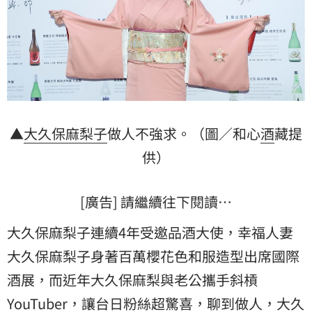
▲
大久保麻梨子
做人不強求。（圖／和心
酒
藏提
供）
[廣告] 請繼續往下閱讀…
大久保麻梨子連續4年受邀品酒大使，幸福人妻
大久保麻梨子身著百萬櫻花色和服造型出席國際
酒展，而近年大久保麻梨與老公攜手斜槓
YouTuber，讓台日粉絲超驚喜，聊到做人，大久