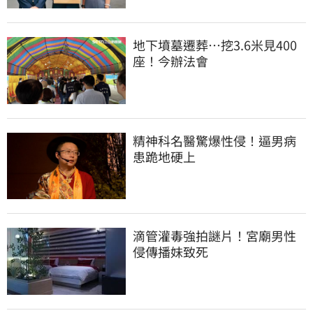
地下墳墓遷葬…挖3.6米見400
座！今辦法會
精神科名醫驚爆性侵！逼男病
患跪地硬上
滴管灌毒強拍謎片！宮廟男性
侵傳播妹致死