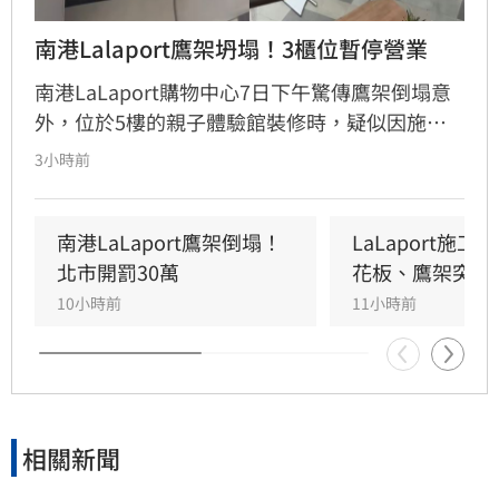
南港Lalaport鷹架坍塌！3櫃位暫停營業
南港LaLaport購物中心7日下午驚傳鷹架倒塌意
外，位於5樓的親子體驗館裝修時，疑似因施工
未固定妥當，導致鷹架與天花板崩落，現場粉塵
3小時前
瀰漫引發顧客驚慌。一名65歲婦人不幸遭砸傷，
頭部紅腫送醫後意識清楚。受此影響，業者宣布
3樓部分櫃位暫停營業，其餘區域則維持正常運
南港LaLaport鷹架倒塌！
LaLaport施
作，目前相關單位正積極介入調查，以確保商場
北市開罰30萬
花板、鷹架突掉
消費安全。
10小時前
11小時前
相關新聞