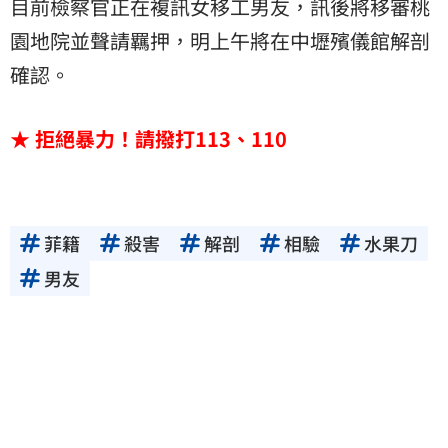
目前檢察官正在複訊女移工男友，訊後將移審桃
園地院並聲請羈押，明上午將在中壢殯儀館解剖
確認。
★ 拒絕暴力！請撥打113、110
菲籍
殺害
解剖
相驗
水果刀
男友