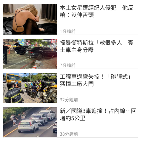
本土女星遭經紀人侵犯　他反
嗆：沒伸舌頭
1分鐘前
擋暴衝特斯拉「救很多人」賓
士車主身分曝
7分鐘前
工程車過彎失控！「砲彈式」
猛撞工廠大門
32分鐘前
新／國道3車追撞！占內線…回
堵約5公里
38分鐘前