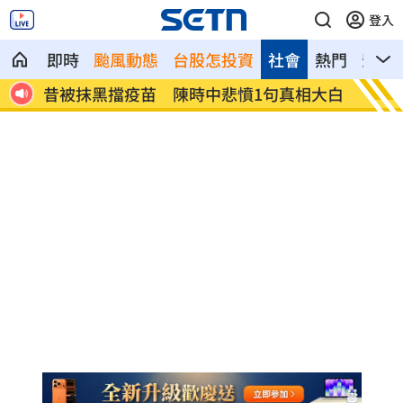
登入
即時
颱風動態
台股怎投資
社會
熱門
影音
相大白
全球人壽曝家庭危機 推它打造風險防護
71歲
網
吧