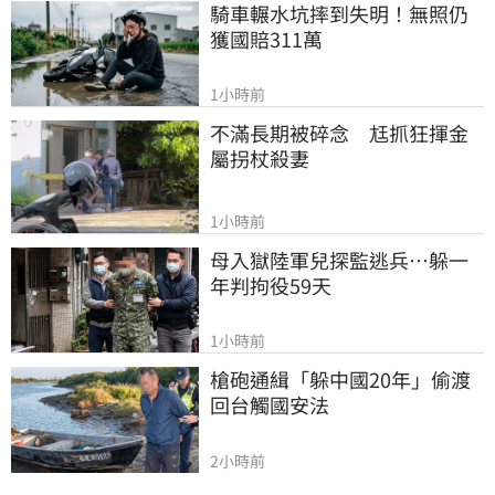
騎車輾水坑摔到失明！無照仍
獲國賠311萬
1小時前
不滿長期被碎念　尪抓狂揮金
屬拐杖殺妻
1小時前
母入獄陸軍兒探監逃兵…躲一
年判拘役59天
1小時前
槍砲通緝「躲中國20年」偷渡
回台觸國安法
2小時前