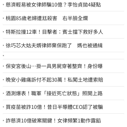
慈濟輕易被女律師騙10億？李怡貞拋4疑點
桃園85歲老婦遭尪殺害 右半臉全爛
特斯拉撞12車！目擊者：賓士擋下救好多人
徐巧芯大姑夫婿律師棄保跑了 媽也被通緝
保安宮後山…掛一具男屍穿著整齊！身份曝
晚安小雞痛訴付不起30萬！私闖土地遭索賠
酒測爆表！職軍「接近死亡狀態」照開上路
買疫苗被詐10億！昔日半導體CEO認了被騙
詐慈濟10億破案關鍵！女律頻繁1動作露餡