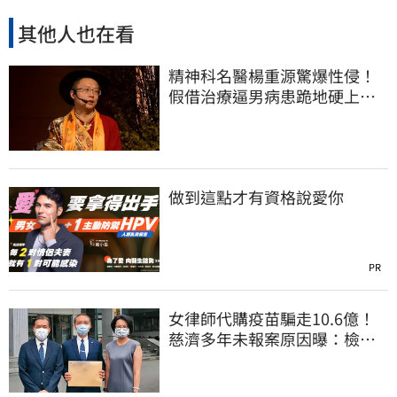
其他人也在看
精神科名醫楊重源驚爆性侵！
假借治療逼男病患跪地硬上…
遭判刑4年8月
做到這點才有資格說愛你
PR
女律師代購疫苗騙走10.6億！
慈濟多年未報案原因曝：檢警
上門才知被騙