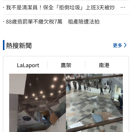
我不是清潔員！保全「拒倒垃圾」上班3天被炒 找
法院討公道結果出爐
88歲翁罰單不繳欠稅7萬 祖產險遭法拍
熱搜新聞
更多
LaLaport
鷹架
南港