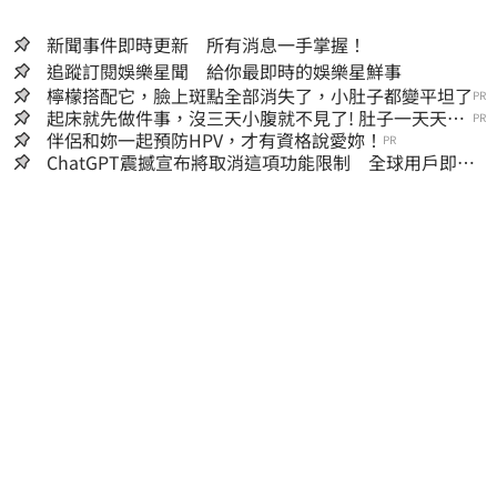
新聞事件即時更新 所有消息一手掌握！
追蹤訂閱娛樂星聞 給你最即時的娛樂星鮮事
檸檬搭配它，臉上斑點全部消失了，小肚子都變平坦了
PR
起床就先做件事，沒三天小腹就不見了! 肚子一天天變
PR
小！
伴侶和妳一起預防HPV，才有資格說愛妳！
PR
ChatGPT震撼宣布將取消這項功能限制 全球用戶即刻
起「免費」用到飽