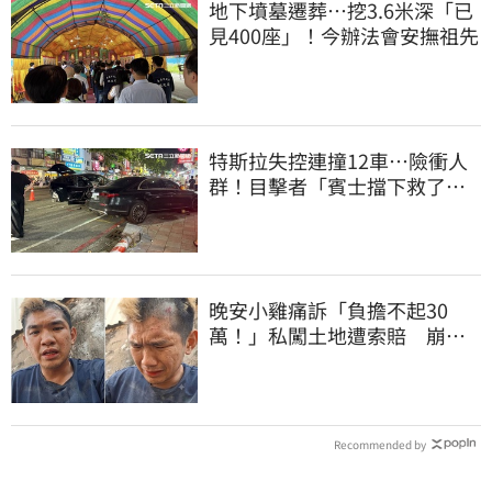
地下墳墓遷葬…挖3.6米深「已
見400座」！今辦法會安撫祖先
特斯拉失控連撞12車…險衝人
群！目擊者「賓士擋下救了好
多人」車主發聲
晚安小雞痛訴「負擔不起30
萬！」私闖土地遭索賠 崩
潰：不接受漫天要價
Recommended by