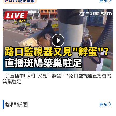
現正直播
更多
【#直播中LIVE】又見＂孵蛋＂? 路口監視器直播斑鳩
築巢駐足
熱門新聞
更多