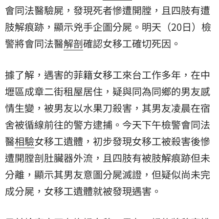
會同法醫驗屍，發現死者慘遭開膛，且四肢有遭
肢解痕跡，顯示兇手企圖分屍。明天（20日）檢
警將會同法醫
解剖
確認女移工確切死因。
據了解，遇害的菲籍女移工來台工作多年，在中
壢區成章二街租屋居住，疑與同為同鄉的男友感
情生變，被男友以水果刀殺害，其男友凌晨在宿
舍被循線前往的警方逮捕。今天下午檢警會同法
醫
相驗
女移工遺體，初步發現女移工被殺害後慘
遭開膛剖肚臟器外流，且四肢有被肢解痕跡但未
分離，顯示其男友意圖分屍滅證，但疑似尚未完
成分屍，女移工遺體就被發現遇害。