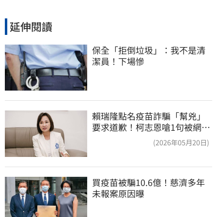
延伸閱讀
保全「拒倒垃圾」：我不是清
潔員！下場慘
賴瑞隆點名疫苗詐騙「幫兇」
要求道歉！柯志恩嗆1句被網罵
爆
(2026年05月20日)
買疫苗被騙10.6億！慈濟多年
未報案原因曝