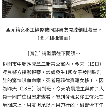
▲
菲籍
女移工疑似被同鄉
男友
開膛剖肚
殺害
。
（圖／翻攝畫面）
[廣告] 請繼續往下閱讀…
桃園市中壢區成章二街某公寓內，今天（19日）
凌晨警方接獲報案，該處發生1起女子被開膛剖
肚的驚悚喋血命案，死者是菲律賓籍女移工，因
為昨天（18日）沒到班，今天凌晨雇主與仲介人
員一同前往租屋處查看，想到發現女移工慘死在
房間床上，男友坦承以
水果刀
行凶，檢警今下午