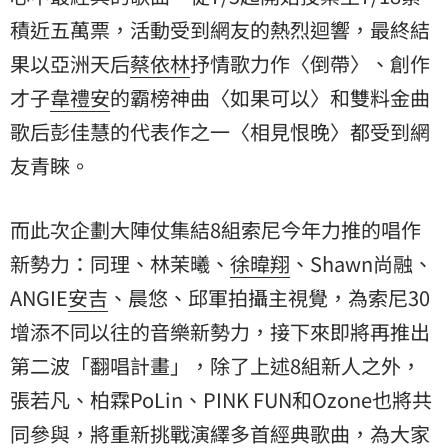
積近五萬票，活動受到網友的熱烈迴響，
最終結
果以亞洲天后
蔡依林
抒情歌力作〈倒帶〉、
創作
才子
韋禮安
的霸榜神曲〈如果可以〉
和雙料金曲
歌后彭佳慧的代表作之一〈相見恨晚〉都受到網
友青睞。
而此次企劃大陣仗集結8組
索尼今年力推的唱作
新勢力：同理、林茉曦、
徐暐翔
、Shawn尚
融、
ANGIE
安吉
、晨悠、邱軍拍攝主視覺，為索尼30
增添不同
以往的音樂新勢力，接下來即將再推出
第二波「翻唱計畫」，除了上述8組新人
之外，
張若凡、柏霖PoLin、PINK FUN和Ozone也將共
同參與，將重新挑戰演繹多首經典歌曲，
為大家