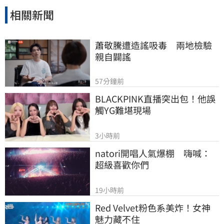
相關新聞
蕭敬騰遭造謠吸毒　兩地檢驗
親自闢謠
57分鐘前
BLACKPINK直播突出包！他誤
觸YG難堪現場
3小時前
natori開唱人氣爆棚　嗨喊：
超級喜歡你們
19小時前
Red Velvet粉色系美炸！女神
魅力藏不住