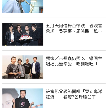
世 享耆壽94歲
五月天阿信舞台慘跌！親洩言
承旭、吳建豪、周渝民「私下
真面目」
獨家／米長蟲仍照吃！樂團主
唱揭北漂辛酸…吃到嘔吐「廁
所崩潰爆哭」
許富凱父親節開唱「哭到鼻涕
狂流」！暴瘦7公斤臉凹了…媽
媽一看嚇壞