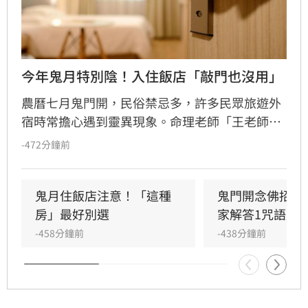
今年鬼月特別陰！入住飯店「敲門也沒用」
農曆七月鬼門開，民俗禁忌多，許多民眾旅遊外
宿時常擔心遇到靈異現象。命理老師「王老師」
指出，傳統敲門或弄亂床單效果有限，並分享
-472分鐘前
「飯店入住淨化6步驟」。步驟包括開門通風、
燈光窗簾全開、面向南方默念咒語，並以劍指順
時針繞行觀想光芒，藉此提升陽氣並與無形眾生
鬼月住飯店注意！「這種
鬼門開念佛招好
溝通。
房」最好別選
家解答1咒語別
-458分鐘前
-438分鐘前