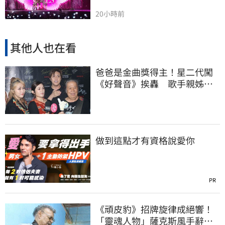
20小時前
其他人也在看
爸爸是金曲獎得主！星二代闖
《好聲音》挨轟 歌手親姊心
疼發聲了
做到這點才有資格說愛你
PR
《頑皮豹》招牌旋律成絕響！
「靈魂人物」薩克斯風手辭