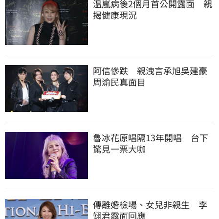
温嵐病後2個月首公開露面　親
揭健康現況
阿信慘跌　親洩言承旭吳建豪
周渝民真面目
魯冰花原唱隔13年開唱　台下
驚見一票大咖
傳離婚檢場、女兒非親生　李
翊君露面回應