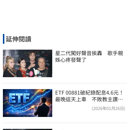
延伸閱讀
星二代闖好聲音挨轟　歌手親
姊心疼發聲了
ETF 00881破紀錄配息4.6元！
最晚這天上車 不敗教主讚：
表現超越0050
(2026年01月26日)