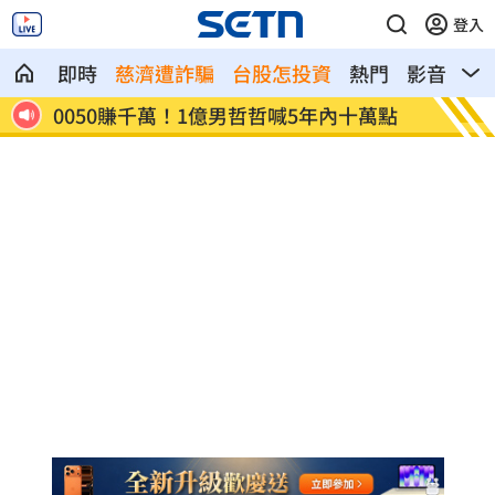
登入
即時
慈濟遭詐騙
台股怎投資
熱門
影音
熱
空辣
0050賺千萬！1億男哲哲喊5年內十萬點
漢光4