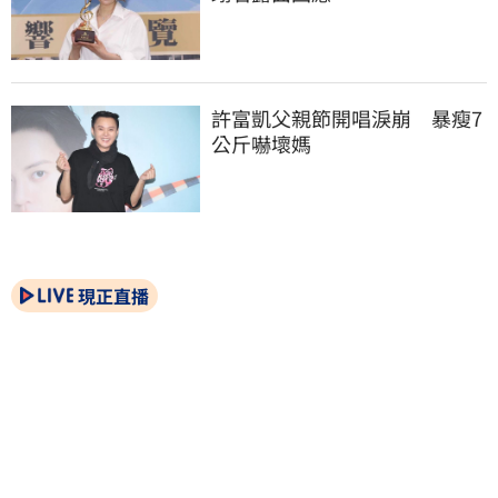
許富凱父親節開唱淚崩　暴瘦7
公斤嚇壞媽
現正直播