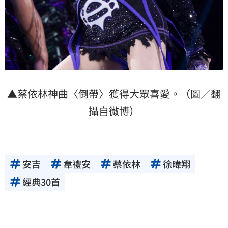
▲蔡依林神曲〈倒帶〉獲得大眾喜愛。（圖／翻
攝自微博）
安吉
韋禮安
蔡依林
徐暐翔
經典30首