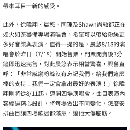
帶來耳目一新的感受。
此外，徐暐翔、
晨悠、同理及Shawn尚融都正在
如火如荼籌備專場演唱會，
希望可以帶給粉絲更
多好音樂與表演。值得一提的是，晨悠8/18
的演
唱會於昨日（7/18）開始售票，門票開賣後3分
鐘即迅速完
售，對此晨悠表示相當驚喜，興奮直
呼：「
非常感謝粉絲沒有忘記我們，給我們這麼
棒的支持！
我們一定會拿出最好的表演！」徐暐
翔則將從8/11起，
連開四場演唱會，曲目表演內
容經過精心設計，
將每場做出不同變化，怎麼安
排曲目讓四場歌迷都滿意，
讓他大傷腦筋。