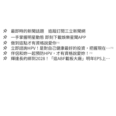
最即時的新聞話題 追蹤訂閱三立新聞網
一手掌握明星動態 即刻下載娛樂星聞APP
做到這點才有資格說愛你
PR
立即諮詢HPV！是對自己健康最好的投資，把握現在不
PR
嫌晚！
伴侶和妳一起預防HPV，才有資格說愛妳！
PR
輝達長約綁到2028！「這ABF載板大廠」明年EPS上看
22元 目標價至1000元