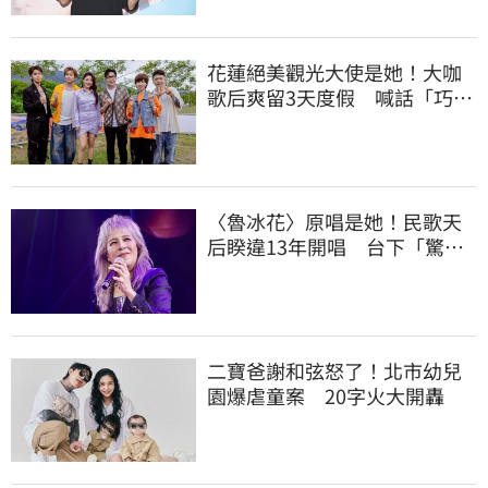
花蓮絕美觀光大使是她！大咖
歌后爽留3天度假 喊話「巧遇
直接合照」
〈魯冰花〉原唱是她！民歌天
后睽違13年開唱 台下「驚見
一票大咖」
二寶爸謝和弦怒了！北市幼兒
園爆虐童案 20字火大開轟