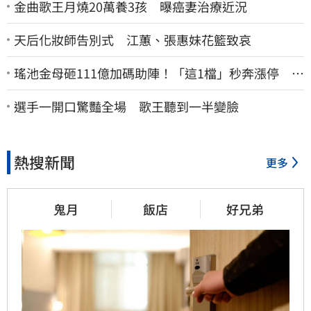
金曲歌王月燒20萬養3孩 曝癌妻治療近況
天后化妝師告別式 江蕙、張惠妹花籃致哀
瑤池金母砸111億加碼助陣！「這1檔」秒奔漲停 帶
領散熱雙雄點火
選手一開口驚豔全場 歌王聽到一半變臉
熱搜新聞
更多
鬼月
飯店
好兄弟