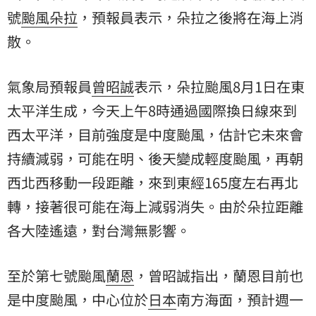
號
颱風
朵拉
，預報員表示，朵拉之後將在海上消
散。
氣象局預報員
曾昭誠
表示，朵拉颱風8月1日在東
太平洋生成，今天上午8時通過國際換日線來到
西太平洋，目前強度是中度颱風，估計它未來會
持續減弱，可能在明、後天變成輕度颱風，再朝
西北西移動一段距離，來到東經165度左右再北
轉，接著很可能在海上減弱消失。由於朵拉距離
各大陸遙遠，對台灣無影響。
至於第七號颱風
蘭恩
，曾昭誠指出，蘭恩目前也
是中度颱風，中心位於
日本
南方海面，預計週一