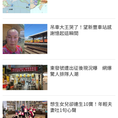
吊車大王哭了！望新豐車站感
謝憶起這瞬間
東發號遭出征後現況曝　網爆
驚人排隊人潮
想生女兒卻連生10寶！年輕夫
妻吐1句心聲