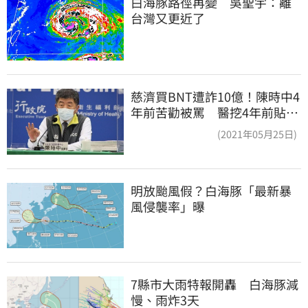
白海豚路徑再變　吳聖宇：離
台灣又更近了
慈濟買BNT遭詐10億！陳時中4
年前苦勸被罵 醫挖4年前貼
文：藍白全翻車
(2021年05月25日)
明放颱風假？白海豚「最新暴
風侵襲率」曝
7縣市大雨特報開轟　白海豚減
慢、雨炸3天