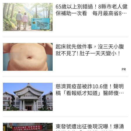
65歲以上別錯過！8縣市老人健
保補助一次看 每月最高省826
元
起床就先做件事，沒三天小腹
就不見了! 肚子一天天變小！
PR
慈濟買疫苗被詐10.6億！聲明
稿「看報紙才知道」醫師傻
眼：太瞎了
東發號遭出征後現況曝！爆湧