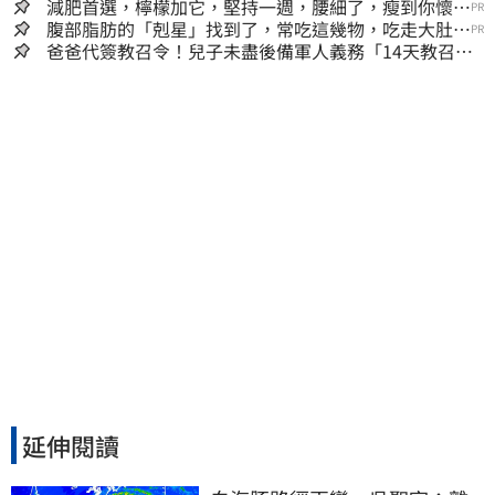
減肥首選，檸檬加它，堅持一週，腰細了，瘦到你懷疑
PR
人生
腹部脂肪的「剋星」找到了，常吃這幾物，吃走大肚
PR
囊，瘦出小蠻腰
爸爸代簽教召令！兒子未盡後備軍人義務「14天教召不
去」換3個月刑期
延伸閱讀