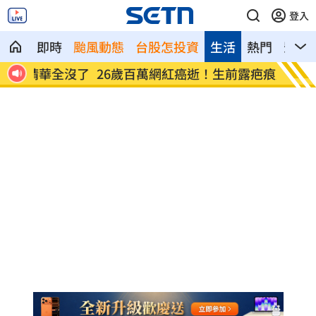
登入
即時
颱風動態
台股怎投資
生活
熱門
影音
全沒了
26歲百萬網紅癌逝！生前露疤痕走秀看哭
店家忘
網
臉