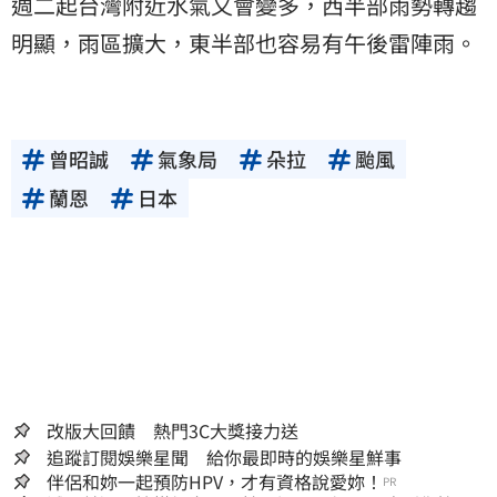
週二起台灣附近水氣又會變多，西半部雨勢轉趨
明顯，雨區擴大，東半部也容易有午後雷陣雨。
曾昭誠
氣象局
朵拉
颱風
蘭恩
日本
改版大回饋 熱門3C大獎接力送
追蹤訂閱娛樂星聞 給你最即時的娛樂星鮮事
伴侶和妳一起預防HPV，才有資格說愛妳！
PR