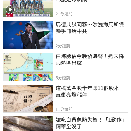
21分鐘前
馬德共諜同夥…涉洩海馬斯保
養手冊給中共
2分鐘前
白海豚估今晚發海警！週末降
雨熱區出爐
6分鐘前
這檔萬金股半年賺11個股本　
直衝亮燈漲停
11分鐘前
嬤吃白帶魚防失智！「1動作」
精華全沒了