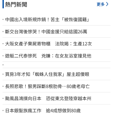
熱門新聞
更多
中國出入境新規炸鍋！苦主「被恢復國籍」
斷交台灣後慘哭！中國金援只給這國26萬
大阪女產子棄屍寄物櫃 法院揭：生產12次
遊艇二代泰慘死 兇嫌：在女友浴室撞見他
買房3年才知「蜘蛛人住我家」屋主超傻眼
長照悲歌！狠男踩斷8根肋骨…80歲老母亡
颱風昌鴻撲向日本 恐從東北登陸穿越本州
日本銀髮族瘋工作 逾4成想做到80歲