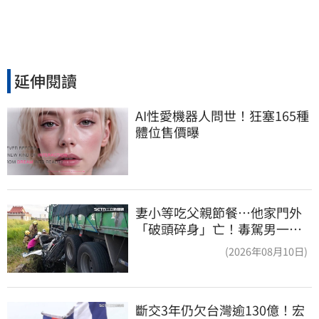
延伸閱讀
AI性愛機器人問世！狂塞165種
體位售價曝
妻小等吃父親節餐⋯他家門外
「破頭碎身」亡！毒駕男一路
向南撞死人收押
(2026年08月10日)
斷交3年仍欠台灣逾130億！宏