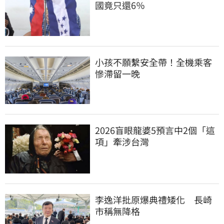
國竟只還6％
小孩不願繫安全帶！全機乘客
慘滯留一晚
2026盲眼龍婆5預言中2個「這
項」牽涉台灣
李逸洋批原爆典禮矮化　長崎
市稱無降格