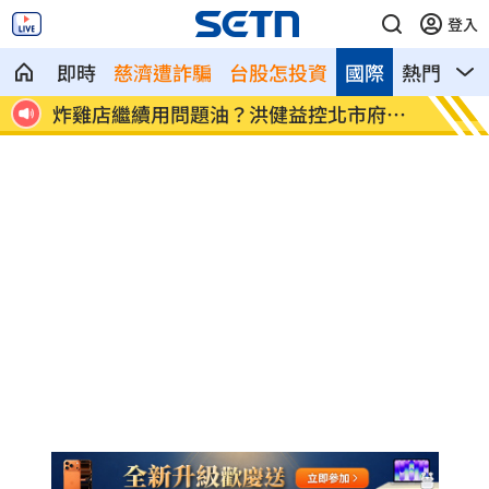
登入
即時
慈濟遭詐騙
台股怎投資
國際
熱門
影
統運
炸雞店繼續用問題油？洪健益控北市府蓋
老農5
牌
淚