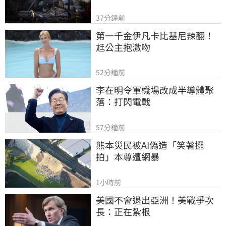
37分鐘前
第一千金伊凡卡比基尼辣翻！
尪公主抱激吻
52分鐘前
李在明令軍機場改成半導體聚
落：打閃電戰
57分鐘前
熊本災民被AI偽造「笑著擺
拍」本尊遭網暴
1小時前
美國不會退出亞洲！美戰爭次
長：正在紮根