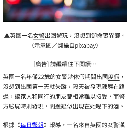
▲英國一名
女警
出國遊玩，沒想到卻命喪異鄉。
（示意圖／翻攝自pixabay）
[廣告] 請繼續往下閱讀…
英國一名年僅22歲的女警趁休假期間出國
度假
，
沒想到出國第一天就失蹤，隔天被發現陳屍在路
邊，讓家人和同行的朋友都相當難以接受，而警
方驗屍時則發現，問題疑似出現在她喝下的
酒
。
根據《
每日郵報
》報導，一名來自英國的女警漢