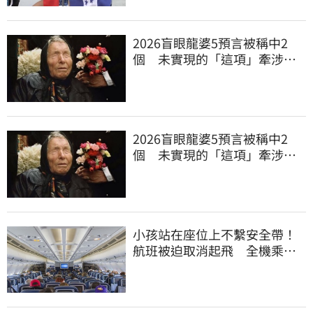
2026盲眼龍婆5預言被稱中2
個 未實現的「這項」牽涉台
灣
2026盲眼龍婆5預言被稱中2
個 未實現的「這項」牽涉台
灣
小孩站在座位上不繫安全帶！
航班被迫取消起飛 全機乘客
慘滯留一晚