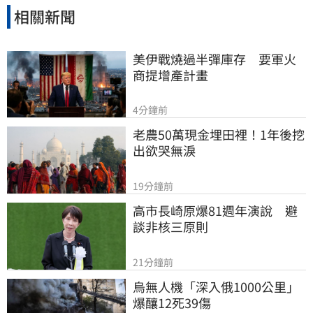
相關新聞
美伊戰燒過半彈庫存　要軍火
商提增產計畫
4分鐘前
老農50萬現金埋田裡！1年後挖
出欲哭無淚
19分鐘前
高市長崎原爆81週年演說　避
談非核三原則
21分鐘前
烏無人機「深入俄1000公里」
爆釀12死39傷