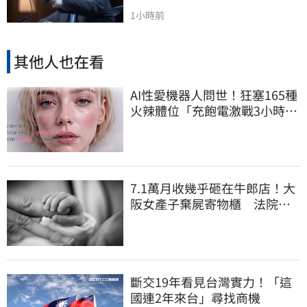
1小時前
其他人也在看
AI性愛機器人問世！狂塞165種
火辣體位「充飽電激戰3小時」
售價曝
7.1萬月收幾乎砸在牛郎店！大
阪女產子棄屍寄物櫃 法院
揭：已生產12次
斷交19年看見台灣實力！「這
國連2年來台」尋找商機