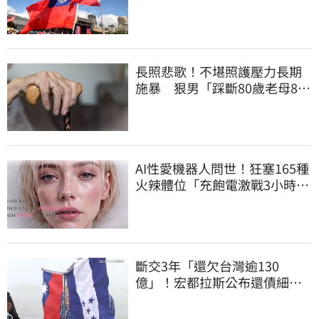
長照悲歌！不堪照護壓力長期
施暴 狠男「踩斷80歲老母8根
肋骨」致死
AI性愛機器人問世！狂塞165種
火辣體位「充飽電激戰3小時」
售價曝
斷交3年「還欠台灣逾130
億」！宏都拉斯公布還債細
節 竟只還了6％