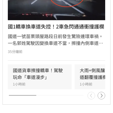
國1轎車換車道失控！2車急閃通通衝撞護欄
國道一號苗栗頭屋路段日前發生驚險連環車禍。
一名郭姓駕駛因變換車道不當，擦撞內側車道黃
姓駕駛車輛，導致黃車失控撞擊護欄後甩滑，波
35分鐘前
及後方沈姓駕駛車輛，造成3車受損。警方獲報
趕抵現場，所幸僅黃男受輕微擦挫傷且不需就
醫，經酒測確認3名駕駛均無酒駕。國道警察呼
國道貨車擦撞轎車！駕駛
大雨+側風釀禍
籲，變換車道務必顯示方向燈並保持安全距離，
玩命「車道漫步」
道翻覆撞護欄
切勿強行切入，以防憾事再次發生。此次事故亦
1小時前
1小時前
提醒用路人，行經國道應隨時保持警覺，並與前
車保持適當安全間距，以確保行車安全。