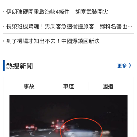
伊朗強硬開重啟海峽4條件 胡塞武裝開火
長榮班機驚魂！男乘客急速衝撞旅客 婦科名醫也掛
彩：全機卡半小時
到了機場才知出不去！中國爆鎖國新法
熱搜新聞
更多
事故
車道
國道