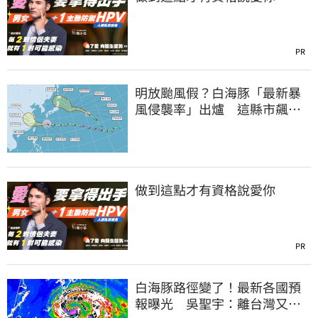
PR
明放颱風假？白海豚「最新暴
風侵襲率」出爐 這縣市飆
64％最高
做到這點才有資格說愛你
PR
白海豚路徑變了！最新各國預
報曝光 吳聖宇：離台灣又更