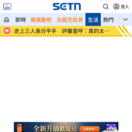
登入
即時
颱風動態
台股怎投資
生活
熱門
影音
文開酸
史上三人高分平手 評審直呼：真的太難
手機斷
評
網