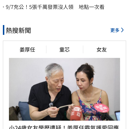
9/7充公！5張千萬發票沒人領 地點一次看
熱搜新聞
更多
姜厚任
童芯
女友
小24歲女友學歷遭疑！姜厚任霸氣護愛回應