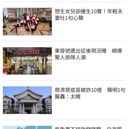
想生女兒卻連生10寶！年輕夫
妻吐1句心聲
東發號遭出征後現況曝　網爆
驚人排隊人潮
慈濟買疫苗被詐10億　聲明1句
醫轟：太瞎
氣象署不排除發陸警　白海豚