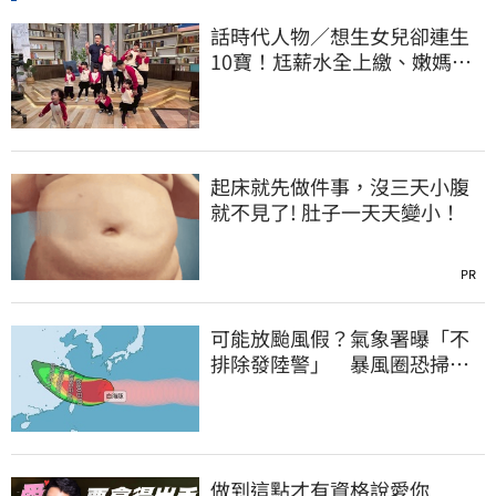
話時代人物／想生女兒卻連生
10寶！尪薪水全上繳、嫩媽吐
心聲：不生了
起床就先做件事，沒三天小腹
就不見了! 肚子一天天變小！
PR
可能放颱風假？氣象署曝「不
排除發陸警」 暴風圈恐掃過2
地
做到這點才有資格說愛你