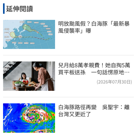
延伸閱讀
明放颱風假？白海豚「最新暴
風侵襲率」曝
兒月給8萬孝親費！她自掏5萬
買平板送孫 一句話愣原地
「傷心不已」
(2026年07月30日)
白海豚路徑再變　吳聖宇：離
台灣又更近了