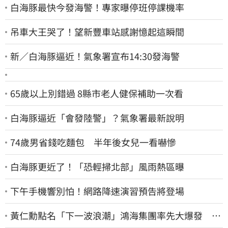
白海豚最快今發海警！專家曝停班停課機率
吊車大王哭了！望新豐車站感謝憶起這瞬間
新／白海豚逼近！氣象署宣布14:30發海警
65歲以上別錯過 8縣市老人健保補助一次看
白海豚逼近「會發陸警」？氣象署最新說明
74歲男省錢吃麵包 半年後女兒一看嚇慘
白海豚更近了！「恐輕掃北部」風雨熱區曝
下午手機響別怕！網路降速演習預告將登場
黃仁勳點名「下一波浪潮」鴻海集團率先大爆發 台
股這族群全面噴出