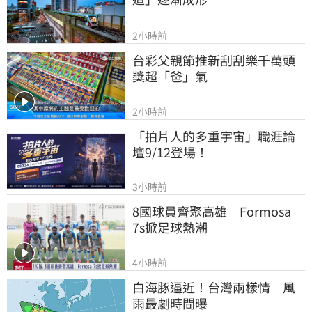
2小時前
台彩父親節推新刮刮樂千萬頭
獎超「爸」氣
2小時前
「拍片人的多重宇宙」職涯論
壇9/12登場！
3小時前
8國球員齊聚高雄　Formosa 
7s掀足球熱潮
4小時前
白海豚逼近！台灣兩樣情　風
雨最劇時間曝