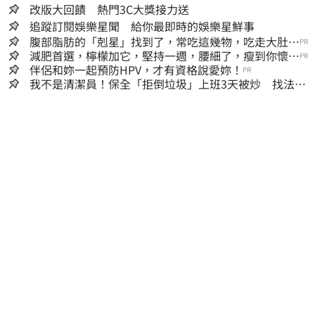
改版大回饋 熱門3C大獎接力送
追蹤訂閱娛樂星聞 給你最即時的娛樂星鮮事
腹部脂肪的「剋星」找到了，常吃這幾物，吃走大肚
PR
囊，瘦出小蠻腰
減肥首選，檸檬加它，堅持一週，腰細了，瘦到你懷疑
PR
人生
伴侶和妳一起預防HPV，才有資格說愛妳！
PR
我不是清潔員！保全「拒倒垃圾」上班3天被炒 找法院
討公道結果出爐