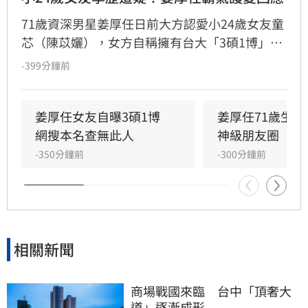
71歲資深男星姜厚任日前大方認愛小24歲女友童
芯（陳苡孋），女方自稱擁有台大「3碩1博」高
學歷且智商146，引發網友高度關注。然而，有
-399分鐘前
網友透過國家圖書館系統查詢，卻發現以其本名
搜尋不到任何論文紀錄，學歷真實性備受質疑，
更有網友爆料其過去經歷與改名等爭議。面對外
姜厚任女友自曝3碩1博　
姜厚任71歲生
界對女友背景的連番檢視與熱議，姜厚任受訪時
網搜本名查無此人
神級朋友圈
直言，這段感情本是浪漫的愛情片，不希望演變
-350分鐘前
-300分鐘前
成偵探片，強調無論對方背景如何都堅定相愛，
並表示涉及個人隱私與法律問題，後續將不再針
對相關傳聞做出任何回應。
相關新聞
商場戰國來臨　台中「頂奢大
道」逐漸成形