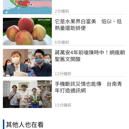
2分鐘前
它是水果界白富美　低GI、低
熱量還助排便
6分鐘前
蔣萬安4年前嗆陳時中！網瘋朝
聖舊文開酸
12分鐘前
手機斷訊災情也能傳　台南青
年打造通訊網
15分鐘前
其他人也在看