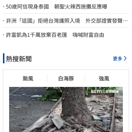
50歲阿信現身泰國 朝聖火辣西施攤反應曝
非洲「這國」拒絕台灣護照入境 外交部證實發聲
了：持續交涉聯繫
許富凱為1千萬放棄百老匯 嗨喊財富自由
熱搜新聞
更多
颱風
白海豚
強風