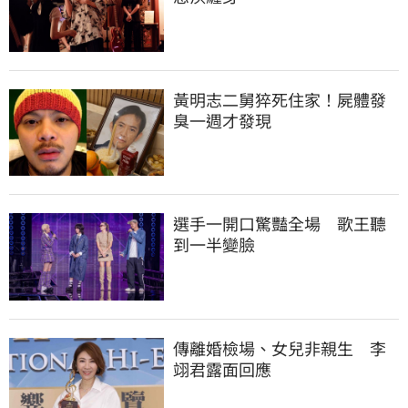
黃明志二舅猝死住家！屍體發
臭一週才發現
選手一開口驚豔全場　歌王聽
到一半變臉
傳離婚檢場、女兒非親生　李
翊君露面回應