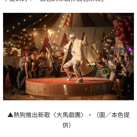
▲熱狗推出新歌〈大馬戲團〉。（圖／本色提
供）