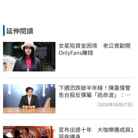
延伸閱讀
女星陷資金困境　老公竟勸開
OnlyFans賺錢
下週恐跌破半年線！陳嘉偉警
告台股反彈屬「逃命波」：空
頭大屠殺剛開始
(2026年08月07日)
宣布出道十年　大咖樂團成員1
惡疾纏身