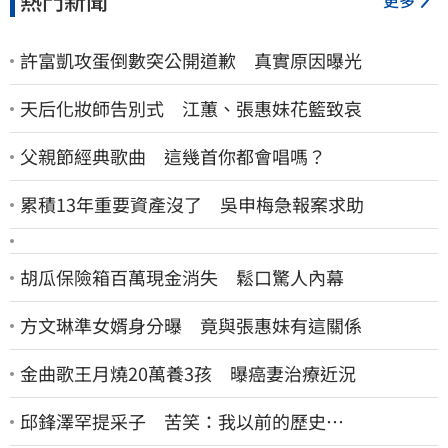
更多
許富凱攻蛋倒數突公開道歉 真實原因曝光
天后化妝師告別式 江蕙、張惠妹花籃致哀
父親節經典歌曲 這幾首你都會唱嗎？
累積13年重要資產沒了 吳申梅急報案求助
胡瓜保險箱百萬現金消失 鬆口驚人內幕
方文琳準女婿身分曝 竟與張惠妹有這關係
金曲歌王月燒20萬養3孩 曝癌妻治療近況
邱鋒澤罕提采子 苦笑：我以前的歷史…