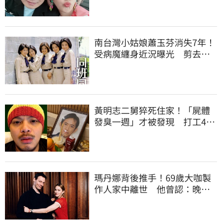
南台灣小姑娘蕭玉芬消失7年！
受病魔纏身近況曝光 剪去長
髮變一個人
黃明志二舅猝死住家！「屍體
發臭一週」才被發現 打工40
年悲慘餘生曝
瑪丹娜背後推手！69歲大咖製
作人家中離世 他曾認：晚年
陷藥物成癮困境