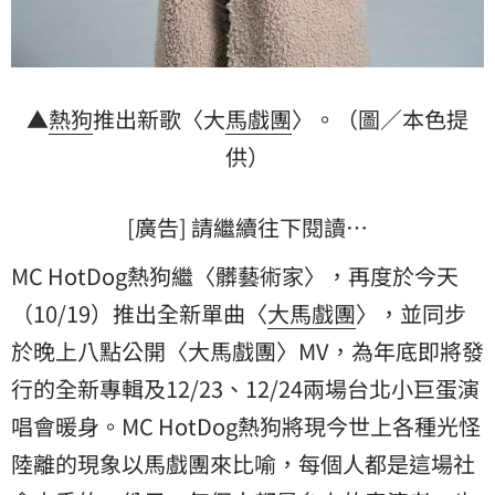
▲
熱狗
推出新歌〈大
馬戲團
〉。（圖／本色提
供）
[廣告] 請繼續往下閱讀…
MC HotDog熱狗繼〈髒藝術家〉，再度於今天
（10/19）推出全新單曲〈
大馬戲團
〉，並同步
於晚上八點公開〈大馬戲團〉MV，為年底即將發
行的全新專輯及12/23、12/24兩場台北小巨蛋演
唱會暖身。MC HotDog熱狗將現今世上各種光怪
陸離的現象以馬戲團來比喻，每個人都是這場社