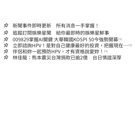
新聞事件即時更新 所有消息一手掌握！
追蹤訂閱娛樂星聞 給你最即時的娛樂星鮮事
009829掌握AI關鍵 大華韓國KOSPI 50今強勢開募
PR
立即諮詢HPV！是對自己健康最好的投資，把握現在不
PR
嫌晚！
伴侶和妳一起預防HPV，才有資格說愛妳！
PR
林佳龍：熊本震災台灣捐款已逾2億 台日情誼深厚