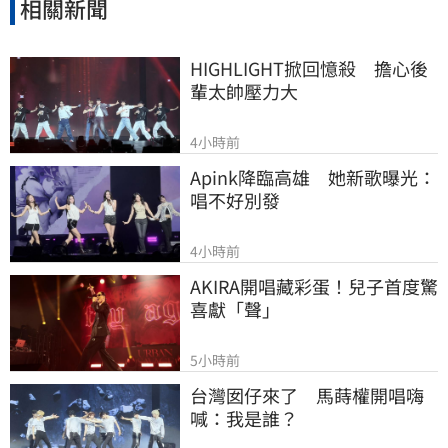
相關新聞
HIGHLIGHT掀回憶殺　擔心後
輩太帥壓力大
4小時前
Apink降臨高雄　她新歌曝光：
唱不好別發
4小時前
AKIRA開唱藏彩蛋！兒子首度驚
喜獻「聲」
5小時前
台灣囡仔來了　馬蒔權開唱嗨
喊：我是誰？