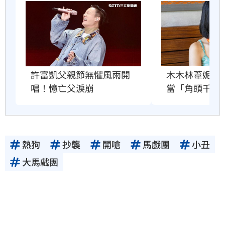
許富凱父親節無懼風雨開
木木林葦妮2
唱！憶亡父淚崩
當「角頭千金
熱狗
抄襲
開嗆
馬戲團
小丑
大馬戲團