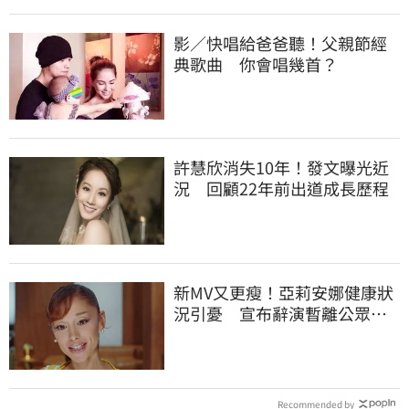
影／快唱給爸爸聽！父親節經
典歌曲 你會唱幾首？
許慧欣消失10年！發文曝光近
況 回顧22年前出道成長歷程
新MV又更瘦！亞莉安娜健康狀
況引憂 宣布辭演暫離公眾視
野
Recommended by