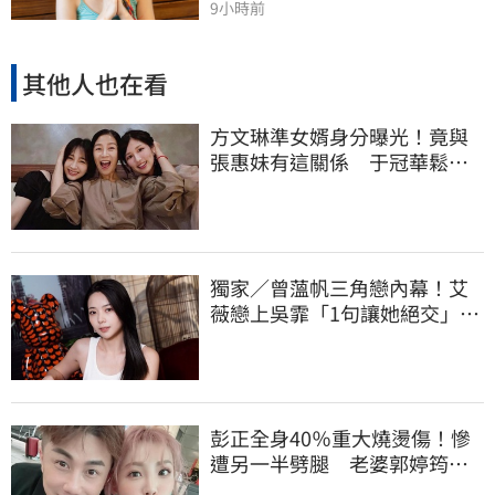
9小時前
其他人也在看
方文琳準女婿身分曝光！竟與
張惠妹有這關係 于冠華鬆口
真實交情
獨家／曾薀帆三角戀內幕！艾
薇戀上吳霏「1句讓她絕交」：
沒把我當朋友
彭正全身40％重大燒燙傷！慘
遭另一半劈腿 老婆郭婷筠抖
出所有內幕