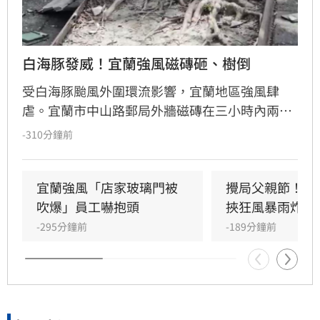
白海豚發威！宜蘭強風磁磚砸、樹倒
受白海豚颱風外圍環流影響，宜蘭地區強風肆
虐。宜蘭市中山路郵局外牆磁磚在三小時內兩度
剝落，武營街亦發生磁磚砸地險象，所幸無人傷
-310分鐘前
亡。此外，五結與三星鄉傳出路樹倒塌，市區選
舉看板受強風吹襲搖搖欲墜，烏石港賞鯨船被迫
全面停駛。
宜蘭強風「店家玻璃門被
攪局父親節！中
吹爆」員工嚇抱頭
挾狂風暴雨炸雙
-295分鐘前
-189分鐘前