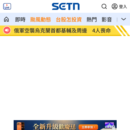
登入
即時
颱風動態
台股怎投資
熱門
影音
熱搜
俄軍空襲烏克蘭首都基輔及周邊 4人喪命
費仔確
注