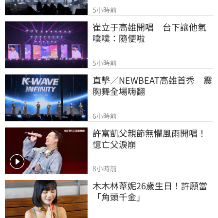
5小時前
崔立于高雄開唱　台下讓他氣
噗噗：隨便啦
5小時前
直擊／NEWBEAT高雄首秀　震
胸舞全場嗨翻
6小時前
許富凱父親節無懼風雨開唱！
憶亡父淚崩
8小時前
木木林葦妮26歲生日！許願當
「角頭千金」