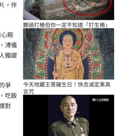
片，伴
聽過打樁但你一定不知道「打生樁」
養心殿
，溥儀
人獨寢
今天地藏王菩薩生日！快念滅定業真
的爭
言咒
，吃飯
樣對