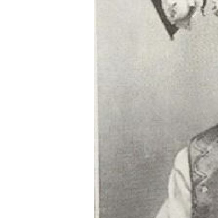
新片遭刪戲 羅志祥被目擊赴泰拜四面
苦苓喊「唐朝不存在」 網紅批瞎編歷
兒父親節喊我沒有爸爸 明金成遺孀心
慈濟買疫苗被詐10億 聲明1句醫轟：太
台灣彩券開獎直播中
20:31
LIVE三立+24小時直播
15:27
三立iNEWS新聞台線上直播
18:00
8國球員齊聚高雄 Formosa 7s掀足球
理想混蛋號召粉絲跨海追星吃美食！
18: