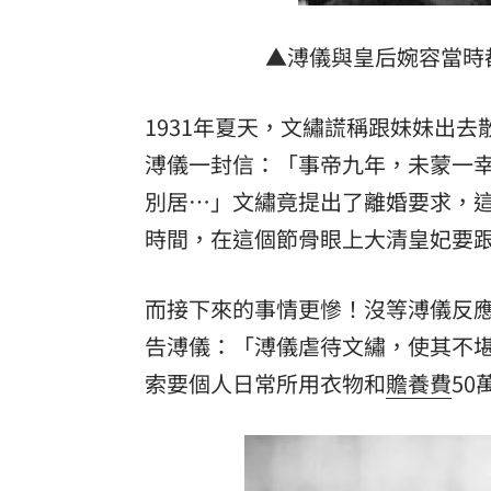
▲溥儀與皇后婉容當時
1931年夏天，文繡謊稱跟妹妹出
溥儀一封信：「事帝九年，未蒙一
別居…」文繡竟提出了離婚要求，這
時間，在這個節骨眼上大清皇妃要
而接下來的事情更慘！沒等溥儀反
告溥儀：「溥儀虐待文繡，使其不
索要個人日常所用衣物和
贍養費
50