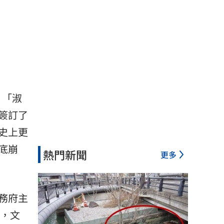
：「
淑
簽訂了
史上更
底崩
熱門新聞
更多
務府主
后，文