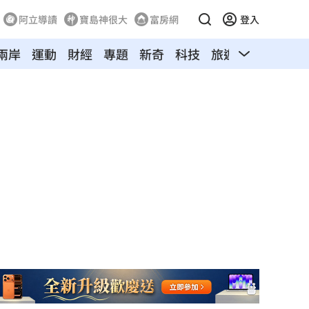
阿立導讀
寶島神很大
富房網
登入
兩岸
運動
財經
專題
新奇
科技
旅遊
汽車
寵物