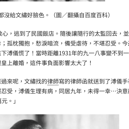
都沒給文繡好臉色。（圖／翻攝自百度百科）
去散心，逃到了民國飯店。隨後讓隨行的太監回去，
幸；孤枕獨抱，愁淚暗流，備受虐待，不堪忍受。今
下溥儀慌了！當時距離1931年的九一八事變不到
跟皇上離婚，這件事負面影響太大了！
應過來呢，文繡找的
律師
寫的律師函就送到了溥儀手
堪忍受，溥儀生理有病，同居九年，未得一幸…決意
萬元。」