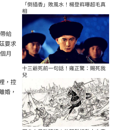
「倒插香」敗風水！楊登嵙曝超毛真
相
並帶給
茲要求
一個月
十三爺死前一句話！雍正驚：賜死我
兒
裡，控
離婚，