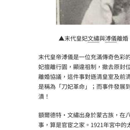
▲末代皇妃
文繡
與
溥儀
離婚
末代皇帝溥儀是一位充滿傳奇色彩的人
妃
擅離行園，顯違祖制，撤去原封
離婚協議，這件事對遜清皇室及前
是稱為「刀妃革命」；而事件發展
潰！
額爾德特·文繡出身於蒙古族，在
事，算是官宦之家。1921年宮中