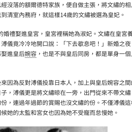
已經沒落的額爾德特家族，便自做主張，將文繡的相
到清室內務府，就這樣14歲的文繡被選為皇妃。
隆重的婚禮娶進皇宮，皇宮裡稱她為淑妃。文繡在皇宮
，溥儀竟冷冷地開口說：「下去歇息吧！」新婚之夜
再娶進皇后
婉容
，也是不與皇后同房，都是單身一個
後來因為反對溥儀投靠日本人，加上與皇后婉容之間
日子，溥儀更是將文繡晾在一旁，出門從來不帶文繡
的份，連過年過節的賞賜也沒文繡的份。不僅溥儀這
伺候她的太監和宮女也因為她不受寵而怠慢她。