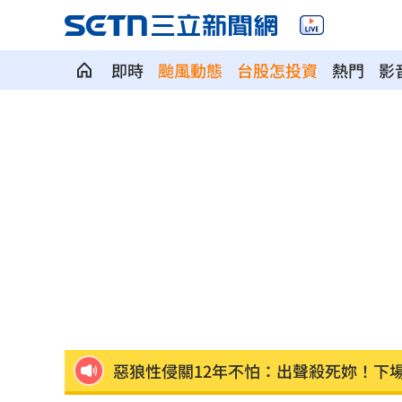
即時
颱風動態
台股怎投資
熱門
影
店家忘用紙碗裝餐點！他發文討拍反被
新／土城砂石車滲漏爛泥掉滿地 警追
公視預算遭砍10.2億 江宏恩罕見開砲
0
新／台中婦過馬路被車撞！下半身輾碎
Google智慧助理下架 全面停用第三方
惡狼性侵關12年不怕：出聲殺死妳！下