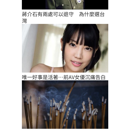
蔣介石有兩處可以退守　為什麼選台
灣
唯一好事是活著…前AV女優沉痛告白