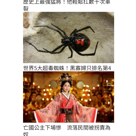
歷史上最強猛將！他輕鬆扛數十次車
裂
世界5大超毒蜘蛛！黑寡婦只排名第4
亡國公主下場慘　流落民間被拐賣為
奴