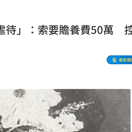
！
09:47
車
09:44
虐待」：索要贍養費50萬 
態曝
09:42
光
09:41
笑死
09:40
看新聞
09:39
哭了
09:32
頭亡
09:31
曝
09:28
酸爆
09:25