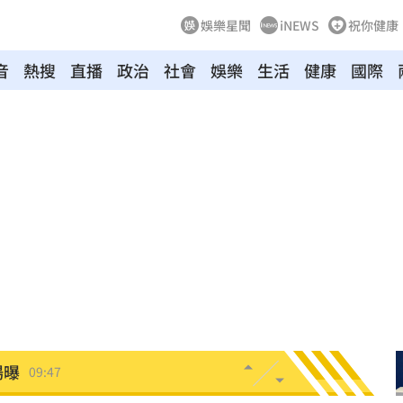
娛樂星聞
iNEWS
祝你健康
音
熱搜
直播
政治
社會
娛樂
生活
健康
國際
打臉
10:03
查中
10:01
9:57
慘死
09:56
信箱
09:54
場曝
09:47