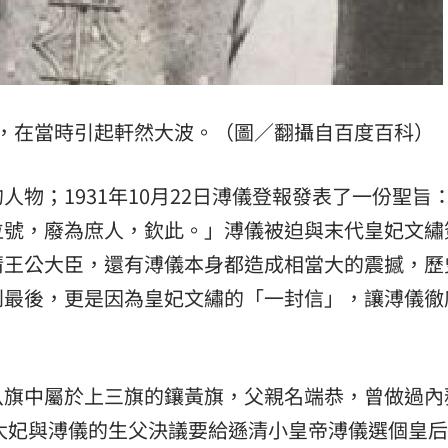
，在當時引起軒然大波。（圖／翻攝自百度百科）
物；1931年10月22日溥儀登報發表了一份聖旨
位號，廢為庶人，欽此。」溥儀被迫與末代皇妃文繡
清王公大臣，還有溥儀本身都造成相當大的震撼，歷
到最後，更是因為皇妃文繡的「一封信」，讓溥儀徹
八旗中屬於上三旗的鑲黃旗，父親名端恭，曾做過內
的太妃與溥儀的生父決議要給遜清小皇帝溥儀選個皇