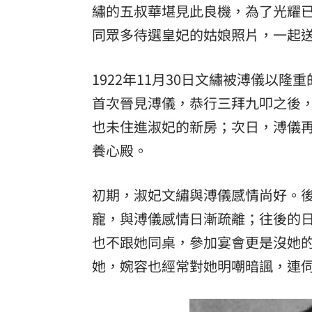
繡的五叔華堪見此良機，為了光耀
同眾多待選皇妃的姑娘照片，一起送
1922年11月30日文繡被溥儀以
首次晉見溥儀，恭行三拜九叩之後
也未住進淑妃的新房；次日，溥儀
養心殿。
初期，淑妃文繡與溥儀感情尚好。
寵，與溥儀感情日漸疏離；往後的
也不跟她同桌，參加宴會更是沒她
她，婉容也經常對她明嘲暗諷，連