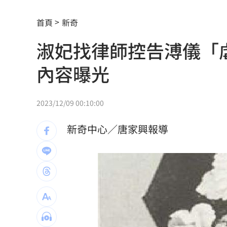
4大超商父親節「咖啡買1送1、買8送8」
首頁
新奇
上架4天賣掉 為何台灣人狂買中古電動
淑妃找律師控告溥儀「
昔暴瘦雙頰凹陷 大咖女星公開露臉狀
內容曝光
肥大叔曾狂播17小時！億元商機代價曝
轟慈濟遭詐5年沒吭聲 他看聲明1句：
2023/12/09 00:10:00
新／爆涉貪！議員范織欽…遭檢方聲押
新奇中心／唐家興報導
離婚台中富商 八點檔女星首合體兒女
12秒斷魂片曝！水果商員工…卡擠扁車
陳妍希離婚陳曉 9歲兒暴風式抽高近照
慈濟被詐10億！蔣萬安「名言」翻車被