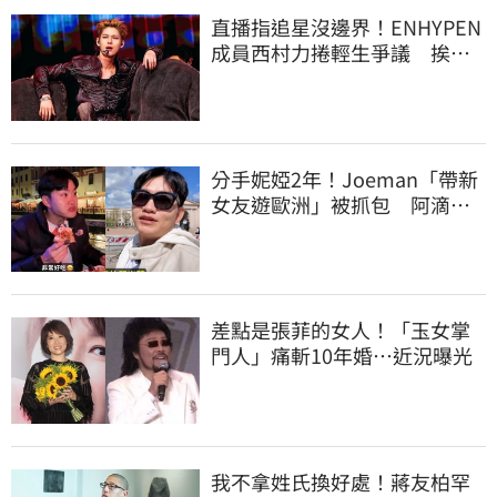
直播指追星沒邊界！ENHYPEN
成員西村力捲輕生爭議 挨
批：獨厚國外粉絲
分手妮婭2年！Joeman「帶新
女友遊歐洲」被抓包 阿滴發
聲救火網不信
差點是張菲的女人！「玉女掌
門人」痛斬10年婚…近況曝光
我不拿姓氏換好處！蔣友柏罕