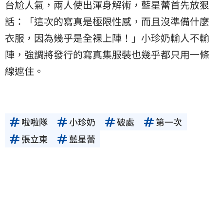
台尬人氣，兩人使出渾身解術，藍星蕾首先放狠
話：「這次的寫真是極限性感，而且沒準備什麼
衣服，因為幾乎是全裸上陣！」小珍奶輸人不輸
陣，強調將發行的寫真集服裝也幾乎都只用一條
線遮住。
啦啦隊
小珍奶
破處
第一次
張立東
藍星蕾