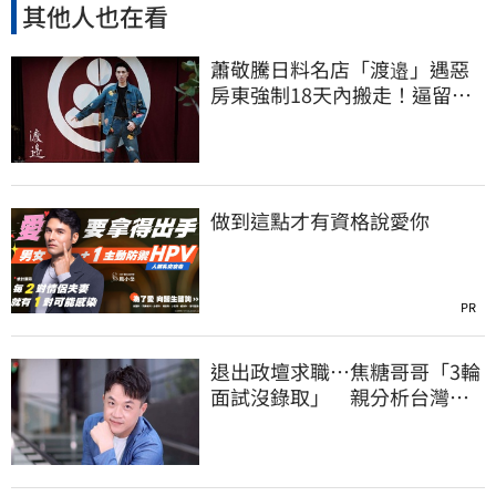
其他人也在看
蕭敬騰日料名店「渡邉」遇惡
房東強制18天內搬走！逼留裝
潢：好聚好散
做到這點才有資格說愛你
PR
退出政壇求職…焦糖哥哥「3輪
面試沒錄取」 親分析台灣職
場現況這樣說