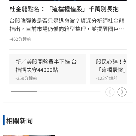
杜金龍點名：「這檔權值股」千萬別長抱
台股強彈後是否只是逃命波？資深分析師杜金龍
指出，目前市場仍偏向箱型整理，並提醒國巨雖
然獲利亮眼，但受籌碼與槓桿因素影響，不建議
-462分鐘前
長期抱股，同時也提醒留意力積電及高度依賴創
辦人的企業風險。（記者唐家興）
新／美股開盤費半下挫 台
股民心碎！外資
指期失守44000點
「這檔最慘」
-359分鐘前
-123分鐘前
相關新聞