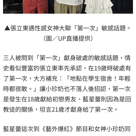
▲張立東遇性感女神大聊「第一次」敏感話題。
（圖／UP直播提供）
三人被問到「第一次」獻身破處的敏感話題，情
史看似豐富的張立東率先承認，在19歲時破處有
了第一次，大方補充：「地點在學生宿舍！年輕
時都很敢。」讓小珍奶也不落人後招認，第一次
是發生在18歲獻給初戀男友、藍星蕾則因為是回
教徒的關係，坦言21歲才獻身給了第一次。
藍星蕾這次到《藝外爆紅》節目和女神小珍奶同