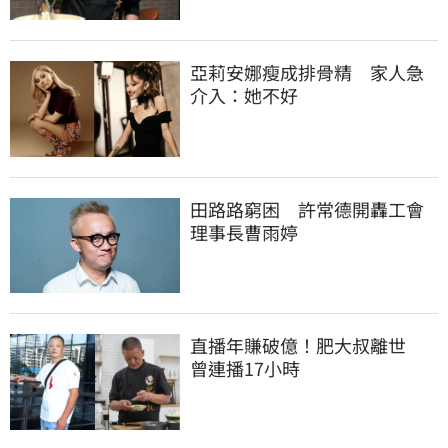
亞莉安娜瘦成排骨精　家人急
介入：她不好
田路路窮困　許常德開轟工會
理事長曹雨婷
直播年賺破億！肥大叔離世　
曾連播17小時