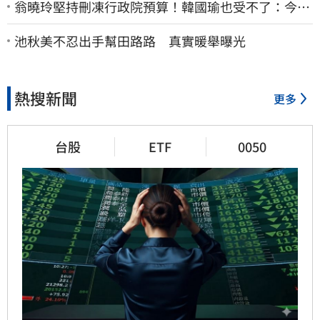
翁曉玲堅持刪凍行政院預算！韓國瑜也受不了：今年
剩4個月你思考一下
池秋美不忍出手幫田路路 真實暖舉曝光
熱搜新聞
更多
台股
ETF
0050