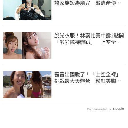
談家族短壽魔咒 駁遺產傳
聞：找到我捐一半
脫光衣服！林襄比賽中露2點開
「啦啦隊裸體趴」 上空全裸
被看光光
薔薔出國脫了！「上空全裸」
挑戰最大天體營 粉紅美胸被
路人狂讚
Recommended by