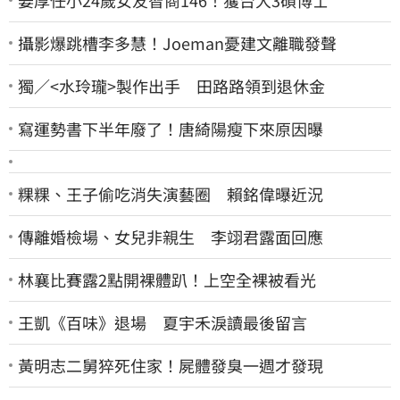
攝影爆跳槽李多慧！Joeman憂建文離職發聲
獨／<水玲瓏>製作出手 田路路領到退休金
寫運勢書下半年廢了！唐綺陽瘦下來原因曝
粿粿、王子偷吃消失演藝圈 賴銘偉曝近況
傳離婚檢場、女兒非親生 李翊君露面回應
林襄比賽露2點開裸體趴！上空全裸被看光
王凱《百味》退場 夏宇禾淚讀最後留言
黃明志二舅猝死住家！屍體發臭一週才發現