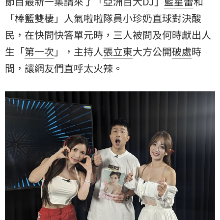
節目最新一集請來了「亞洲百大DJ」
藍星蕾
和
「棒籃雙棲」人氣啦啦隊員小珍奶直球對決酸
民，在快問快答單元時，三人被問及何時獻出人
生「
第一次
」，主持人
張立東
大方公開
破處
時
間，讓網友們直呼太火辣。