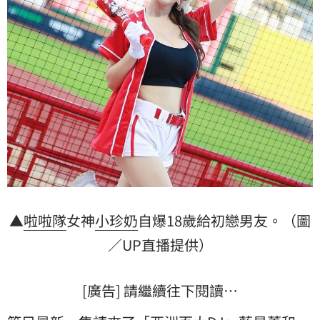
▲
啦啦隊
女神
小珍奶
自爆18歲給初戀男友。（圖
／UP直播提供）
[廣告] 請繼續往下閱讀…