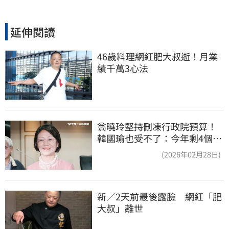
延伸閱讀
46歲料理網紅肥大叔逝！月業
績千萬3心法
翁曉玲堅持刪凍行政院預算！
韓國瑜也受不了：今年剩4個月
你思考一下
(2026年02月28日)
新／2天前最後露臉　網紅「肥
大叔」離世