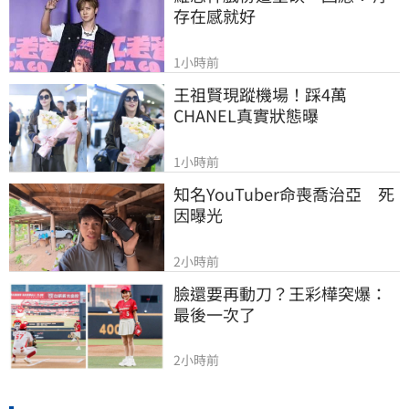
存在感就好
1小時前
王祖賢現蹤機場！踩4萬
CHANEL真實狀態曝
1小時前
知名YouTuber命喪喬治亞　死
因曝光
2小時前
臉還要再動刀？王彩樺突爆：
最後一次了
2小時前