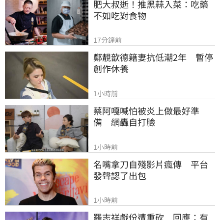
肥大叔逝！推黑蒜入菜：吃藥
不如吃對食物
17分鐘前
鄭靚歆德籍妻抗低潮2年　暫停
創作休養
1小時前
蔡阿嘎喊怕被炎上做最好準
備　網轟自打臉
1小時前
名嘴拿刀自殘影片瘋傳　平台
發聲認了出包
1小時前
羅志祥戲份遭重砍　回應：有