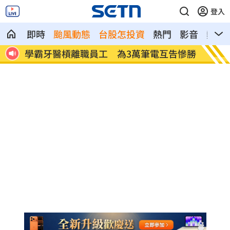
登入
即時
颱風動態
台股怎投資
熱門
影音
熱搜
降風
學霸牙醫槓離職員工 為3萬筆電互告慘勝
俄羅斯