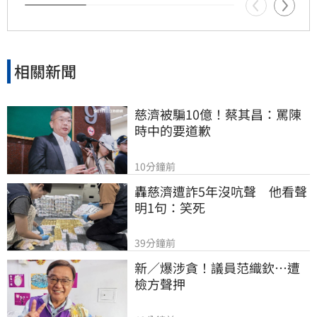
味，展現民眾對老店遭受政治波及的不捨與支
持。
相關新聞
慈濟被騙10億！蔡其昌：罵陳
時中的要道歉
10分鐘前
轟慈濟遭詐5年沒吭聲　他看聲
明1句：笑死
39分鐘前
新／爆涉貪！議員范織欽…遭
檢方聲押