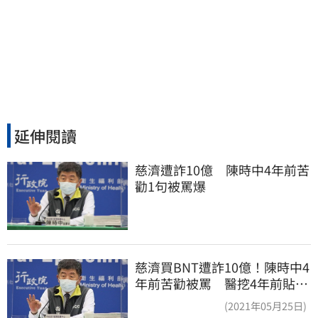
延伸閱讀
慈濟遭詐10億　陳時中4年前苦
勸1句被罵爆
慈濟買BNT遭詐10億！陳時中4
年前苦勸被罵 醫挖4年前貼
文：藍白全翻車
(2021年05月25日)