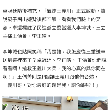
卓冠廷隨後補充，「氣炸王義川」正式啟動，誰
說親子團出遊背後都辛酸，看看我們臉上的笑
容。卓還標註了民進黨立委當選人
李坤城
、三立
主播
王偊菁
、李正皓。
李坤城也貼照笑稱「我是誰，我怎麼從三重送車
送到這裡來了？卓冠廷、李正皓、 王偊菁你們說
看看啊！搶救王義川大兵，我的心真的與你同在
啊！」王偊菁則是P圖讓王義川跟他們合體，
「義川哥，對你最好的還是我，讓你跟啦！」