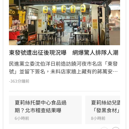
東發號遭出征後現況曝　網爆驚人排隊人潮
民進黨立委沈伯洋日前造訪饒河夜市名店「東發
號」並留下簽名，未料店家牆上藏有的蔣萬安舊
簽名意外曝光，引發網路熱議，更導致店家遭不
-363分鐘前
理性網友洗版負評。為平息政治紛擾，業者於5
日將雙方簽名全數塗白。沈伯洋對此回應表示
「舉雙手贊成」，強調店家牆面不應淪為政治戰
夏莉絲托嬰中心食品過
夏莉絲幼兒園爆
場，並呼籲民眾以實際消費支持。事件發酵後，
期？北市稽查結果曝
「發黑食材」照
反倒激起民眾力挺，東發號現場湧現驚人排隊人
6小時前
8小時前
潮，許多網友紛紛留言支持，用行動守護在地美