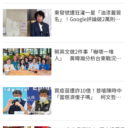
東發號遭狂灌一星「油漆蓋簽
名」！Google評論破2萬則
老饕真實心得曝
蔡英文做2件事「嚇壞一堆
人」 黃暐瀚分析台東戰況：
變成五五波
買疫苗遭詐10億！昔嗆陳時中
「當慈濟傻子嗎」 柯文哲遭
網洗版酸爆