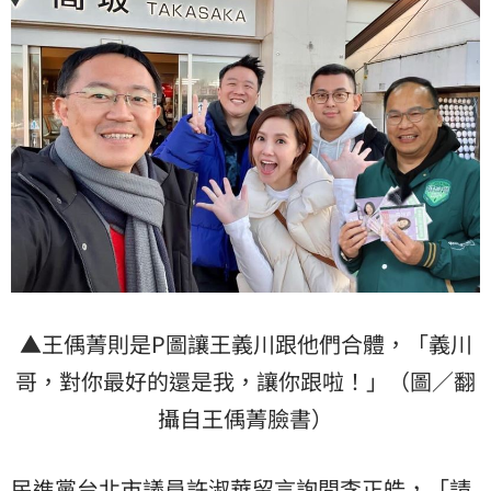
▲王偊菁則是P圖讓王義川跟他們合體，「義川
哥，對你最好的還是我，讓你跟啦！」（圖／翻
攝自王偊菁臉書）
民進黨台北市議員
許淑華
留言詢問李正皓，「請