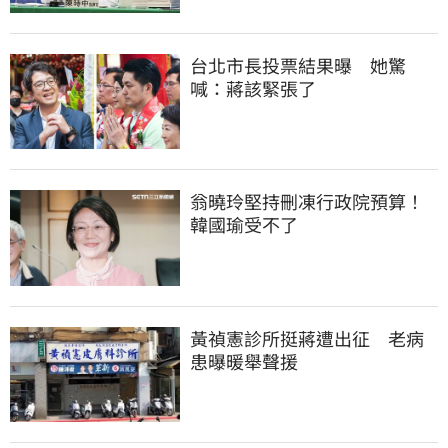
台北市長投票結果曝　她驚
喊：蔣該緊張了
翁曉玲堅持刪凍行政院預算！
韓國瑜受不了
黃禎憲診所挺蔣遭出征　老病
患曝暖舉聲援