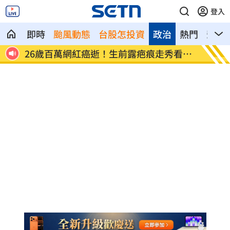
登入
即時
颱風動態
台股怎投資
政治
熱門
影音
全沒了
26歲百萬網紅癌逝！生前露疤痕走秀看哭
店家忘
網
臉