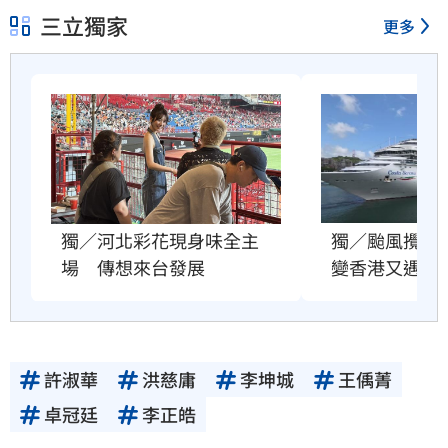
三立獨家
更多
獨／颱風攪局
獨／河北彩花現身味全主
變香港又遇故
場　傳想來台發展
許淑華
洪慈庸
李坤城
王偊菁
卓冠廷
李正皓