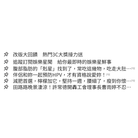
改版大回饋 熱門3C大獎接力送
追蹤訂閱娛樂星聞 給你最即時的娛樂星鮮事
腹部脂肪的「剋星」找到了，常吃這幾物，吃走大肚
PR
囊，瘦出小蠻腰
伴侶和妳一起預防HPV，才有資格說愛妳！
PR
減肥首選，檸檬加它，堅持一週，腰細了，瘦到你懷疑
PR
人生
田路路晚景淒涼！許常德開轟工會理事長曹雨婷不忍
了：別只包紅包慰問