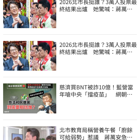
2026北市長挺誰？3萬人投票最
終結果出爐 她驚喊：蔣萬安
真該緊張了
2026北市長挺誰？3萬人投票最
終結果出爐 她驚喊：蔣萬安
真該緊張了
慈濟買BNT被詐10億！藍營當
年嗆中央「擋疫苗」 網朝
聖：大型翻車現場
北市教育局稱營養午餐「廚餘
可給弱勢」惹議 蔣萬安急