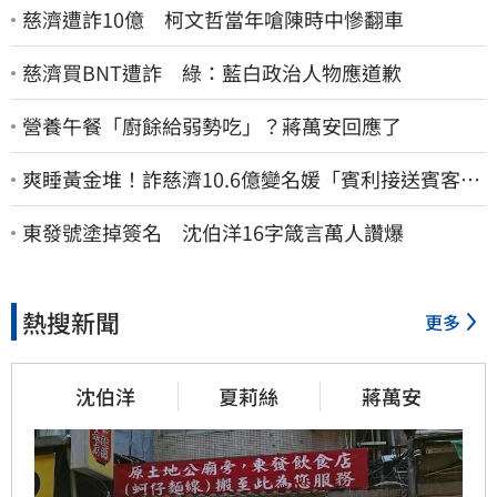
慈濟遭詐10億 柯文哲當年嗆陳時中慘翻車
慈濟買BNT遭詐 綠：藍白政治人物應道歉
營養午餐「廚餘給弱勢吃」？蔣萬安回應了
爽睡黃金堆！詐慈濟10.6億變名媛「賓利接送賓客」
女律師超奢華生活曝光
東發號塗掉簽名 沈伯洋16字箴言萬人讚爆
熱搜新聞
更多
沈伯洋
夏莉絲
蔣萬安