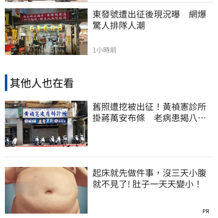
東發號遭出征後現況曝　網爆
驚人排隊人潮
1小時前
其他人也在看
舊照遭挖被出征！黃禎憲診所
掛蔣萬安布條 老病患揭八仙
塵爆暖舉聲援
起床就先做件事，沒三天小腹
就不見了! 肚子一天天變小！
PR