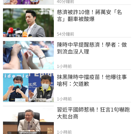
40分鐘前
慈濟被詐10億！蔣萬安「名
言」翻車被酸爆
54分鐘前
陳時中早提醒慈濟！學者：做
到流血沒人理
1小時前
抹黑陳時中擋疫苗！他曝往事
嗆柯：欠道歉
1小時前
習近平國師惹禍！狂言1句嚇跑
大批台商
1小時前