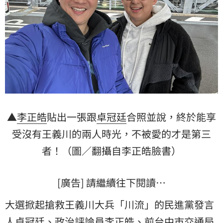
▲
李正皓
貼出一張跟
卓冠廷
合照並說，終於能享
受沒有王義川的兩人時光，不被愛的才是第三
者！（圖／翻攝自李正皓臉書）
[廣告] 請繼續往下閱讀…
大選掀起搶救王義川大兵「川流」的民進黨發言
人卓冠廷、政治評論員李正皓、前台中市交通局