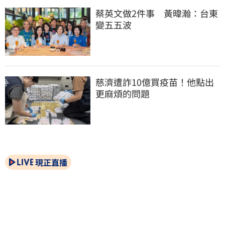
蔡英文做2件事　黃暐瀚：台東
變五五波
慈濟遭詐10億買疫苗！他點出
更麻煩的問題
現正直播