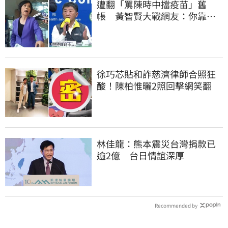
遭翻「罵陳時中擋疫苗」舊
帳 黃智賢大戰網友：你靠我
活下來的
徐巧芯貼和詐慈濟律師合照狂
酸！陳柏惟曬2照回擊網笑翻
林佳龍：熊本震災台灣捐款已
逾2億 台日情誼深厚
Recommended by