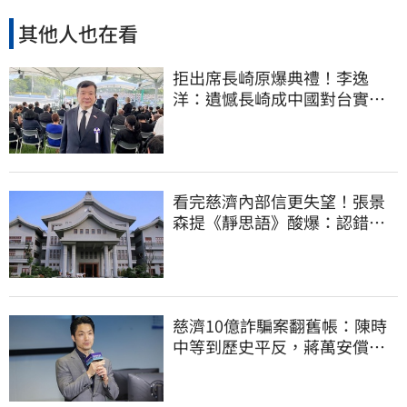
其他人也在看
拒出席長崎原爆典禮！李逸
洋：遺憾長崎成中國對台實施
法律戰的執行工具
看完慈濟內部信更失望！張景
森提《靜思語》酸爆：認錯有
那麼難？
慈濟10億詐騙案翻舊帳：陳時
中等到歷史平反，蔣萬安償還
2022政治利息