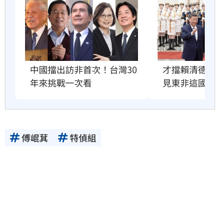
才擋賴清德訪
中國擋出訪非首次！台灣30
見東非這國總
年來挑戰一次看
傅崐萁
特偵組