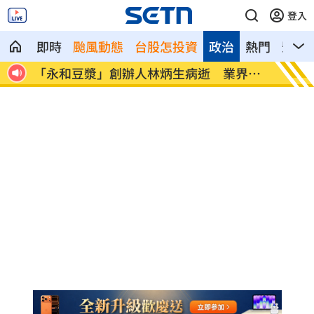
登入
即時
颱風動態
台股怎投資
政治
熱門
影音
界追
男星爆半年驗一次性病 曝等待結果超忐
佐藤二
忑
停