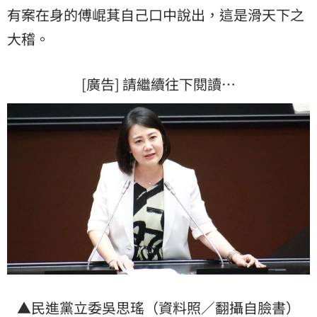
有案在身的傅崐萁自己口中說出，這是滑天下之
大稽。
[廣告] 請繼續往下閱讀…
▲民進黨立委吳思瑤（資料照／翻攝自臉書）