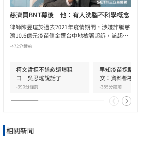
慈濟買BNT幕後　他：有人洗腦不科學概念
律師陳昱瑄於過去2021年疫情期間，涉嫌詐騙慈
濟10.6億元疫苗傭金遭台中地檢署起訴，該起事
件也引外界熱議。對此，前立委鄭運鵬今（9）
-472分鐘前
日發文指出，「當年的狀況是有一群人集體計畫
性地在台灣洗腦2個非科學觀念。」
柯文哲拒不道歉還爆粗
早知疫苗採購困
口　吳思瑤說話了
安：資料都被塗
-390分鐘前
-385分鐘前
相關新聞