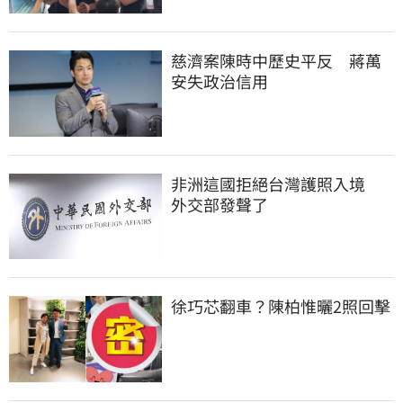
慈濟案陳時中歷史平反　蔣萬
安失政治信用
非洲這國拒絕台灣護照入境　
外交部發聲了
徐巧芯翻車？陳柏惟曬2照回擊