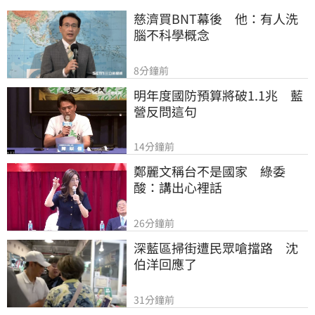
慈濟買BNT幕後　他：有人洗
腦不科學概念
8分鐘前
明年度國防預算將破1.1兆　藍
營反問這句
14分鐘前
鄭麗文稱台不是國家　綠委
酸：講出心裡話
26分鐘前
深藍區掃街遭民眾嗆擋路　沈
伯洋回應了
31分鐘前