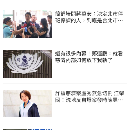
簡舒培問蔣萬安：決定北市停
班停課的人，到底是台北市
長，還是氣象署？
還有很多內幕！鄭運鵬：就看
慈濟內部如何放下我執了
詐騙慈濟案盧秀燕急切割 江肇
國：洗地反自爆案發時陳昱瑄
與市府關係