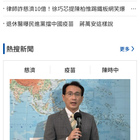
律師詐慈濟10億！徐巧芯提陳柏惟踢鐵板網笑爆 律
師再曬1照補刀
退休醫曝民進黨擋中國疫苗 蔣萬安這樣說
熱搜新聞
更多
慈濟
疫苗
陳時中