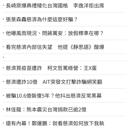
長崎原爆典禮矮化台灣國格 李逸洋拒出席
張景森轟慈濟為什麼這麼好騙？
他曝風雨現況、問蔣萬安：放假標準在哪？
看完慈濟內部信失望 他提《靜思語》酸爆
慈濟買疫苗遭詐 柯文哲罵綠營：王X蛋
慈濟遭詐10億 AIT突發文打擊詐騙網笑翻
被騙10.6億裝傻5年？他抖出慈濟反常黑幕
林佳龍：熊本震災台灣捐款已逾2億
還有內幕！鄭運鵬：就看慈濟如何放下我執