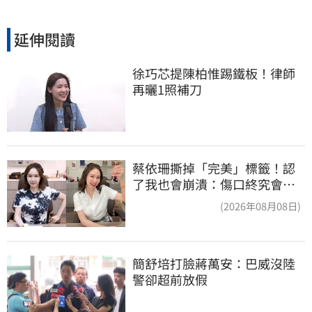
延伸閱讀
徐巧芯提陳柏惟踢鐵板！律師
再曬1照補刀
蔡依珊撕掉「完美」標籤！認
了我也會崩潰：傷口終究會癒
合
(2026年08月08日)
簡舒培打臉蔣萬安：巴威沒陸
警卻超前放假