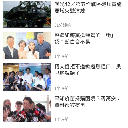
漢光42／第五作戰區砲兵實施
要域火殲演練
31分鐘前
蔡壁如跨黨挺藍營的「她」
認：藍白合不易
1小時前
柯文哲拒不道歉還爆粗口　吳
思瑤說話了
1小時前
早知疫苗採購困境？蔣萬安：
資料都被塗黑
1小時前