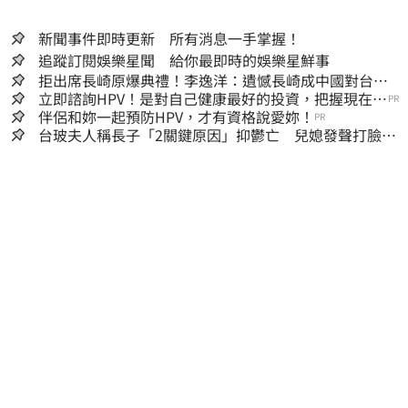
新聞事件即時更新 所有消息一手掌握！
追蹤訂閱娛樂星聞 給你最即時的娛樂星鮮事
拒出席長崎原爆典禮！李逸洋：遺憾長崎成中國對台實
施法律戰的執行工具
立即諮詢HPV！是對自己健康最好的投資，把握現在不
PR
嫌晚！
伴侶和妳一起預防HPV，才有資格說愛妳！
PR
台玻夫人稱長子「2關鍵原因」抑鬱亡 兒媳發聲打臉：
我從來不信⋯