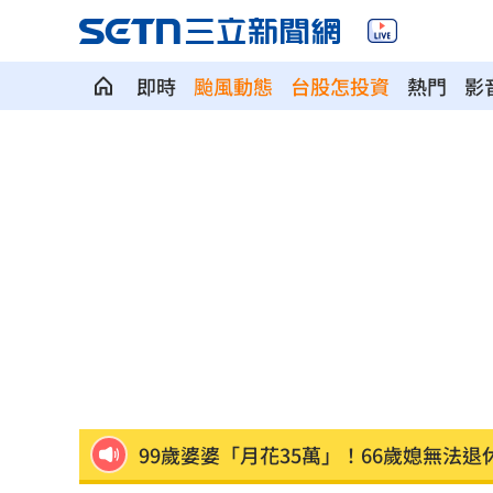
即時
颱風動態
台股怎投資
熱門
影
公推孫散步遭撞亡 女慟:沒有爸爸的父親
台南大貨車、自小客事故 1名駕駛死亡
崔立于高雄開唱 台下讓他氣噗噗：隨
兄弟打線突破後勁 黃韋盛3打點率隊2
龍藏經7折仍要131.6萬 他原價現金秒
99歲婆婆「月花35萬」！66歲媳無法退