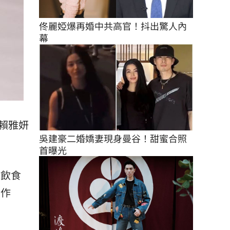
佟麗婭爆再婚中共高官！抖出驚人內
幕
賴雅妍
吳建豪二婚嬌妻現身曼谷！甜蜜合照
首曝光
施飲食
新作