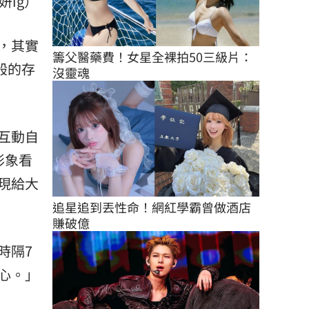
ig）
，其實
籌父醫藥費！女星全裸拍50三級片：
般的存
沒靈魂
互動自
形象看
現給大
追星追到丟性命！網紅學霸曾做酒店
賺破億
時隔7
心。」