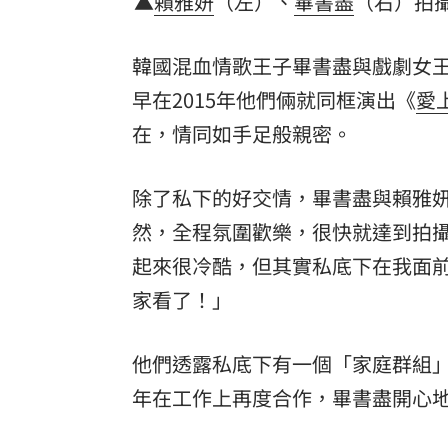
▲
賴雅妍
（左）、
畢書盡
（右）拍
韓國混血情歌王子畢書盡與戲劇女
早在2015年他們倆就同框演出《
愛
在，情同如手足般親密。
除了私下的好交情，畢書盡與賴雅
然，全程氛圍歡樂，很快就達到拍
起來很冷酷，但其實私底下在我面
家看了！」
他們透露私底下有一個「家庭群組
年在工作上再度合作，畢書盡開心