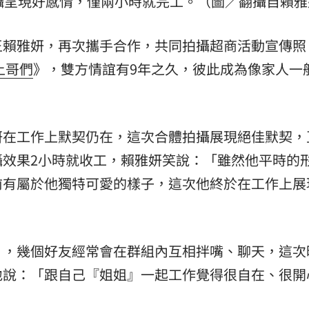
攝呈現好感情，僅兩小時就完工。（圖／翻攝自賴雅妍
王賴雅妍，再次攜手合作，共同拍攝超商活動宣傳照
上
哥們
》，雙方情誼有9年之久，彼此成為像家人一
妍在工作上默契仍在，這次合體拍攝展現絕佳默契，
攝效果2小時就收工，賴雅妍笑說：「雖然他平時的
前有屬於他獨特可愛的樣子，這次他終於在工作上展
」，幾個好友經常會在群組內互相拌嘴、聊天，這次
地說：「跟自己『姐姐』一起工作覺得很自在、很開