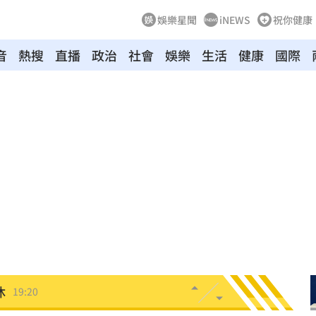
娛樂星聞
iNEWS
祝你健康
音
熱搜
直播
政治
社會
娛樂
生活
健康
國際
節
19:42
19:38
便啦
19:32
連勝
19:32
結帳
19:29
休
19:20