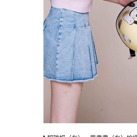
8國球員齊聚高雄 Formosa 7s掀足球
理想混蛋號召粉絲跨海追星吃美食！
18: