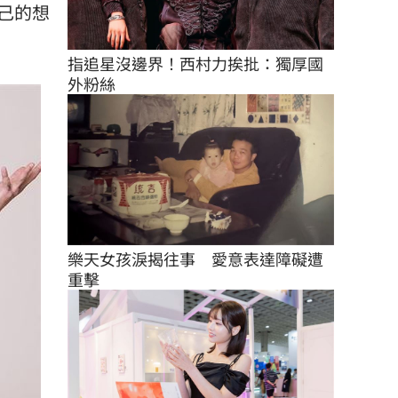
己的想
指追星沒邊界！西村力挨批：獨厚國
外粉絲
樂天女孩淚揭往事　愛意表達障礙遭
重擊