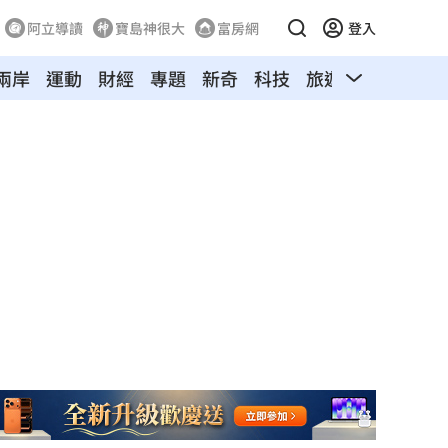
阿立導讀
寶島神很大
富房網
登入
兩岸
運動
財經
專題
新奇
科技
旅遊
汽車
寵物