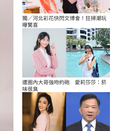
獨／河北彩花快閃文博會！狂掃潮玩
曝驚喜
遭圈內大哥強吻約砲　愛莉莎莎：菸
味很臭