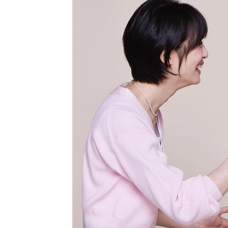
獅子座新月伴日蝕！12星座一週運勢出
桃猿二軍單場僅3投 副領隊曝下週可緩
颱風硬闖海邊！巨浪來1家4剩3 男童被
大盤收紅、正二反跌？ 拆解槓反ETF秒
台灣彩券開獎直播中
20:31
LIVE三立+24小時直播
15:27
三立iNEWS新聞台線上直播
18:00
台彩父親節推新刮刮樂千萬頭獎超「爸
商場戰國來臨 台中「頂奢大道」逐漸
「拍片人的多重宇宙」職涯論壇9/12登