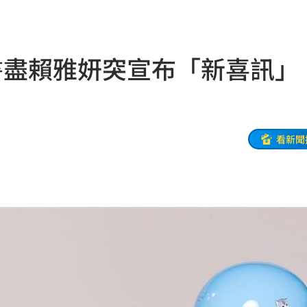
目標
19:18
19:12
書盡賴雅妍突宣布「新喜訊」
霸凌
19:08
19:03
留情
19:03
看新聞
股
19:03
火球
18:57
嗨翻
18:53
海警
18:52
准辭
18:52