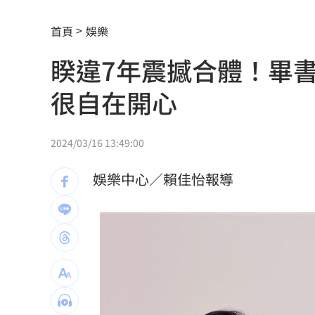
外野僅是短暫快樂 餅總曝張皓崴終極
首頁
娛樂
想靠正二翻本？ 達人教戰槓反ETF心法
睽違7年震撼合體！畢
男同事追求不成跟騷偷拍 女師控校方
很自在開心
演習硬上路還無照！鳳山女慘收10萬單
一軍不是來跑龍套 餅總對新人不手下
2024/03/16 13:49:00
靠2根鐵軌橫掃AI鏈 川湖財報衝上萬金
娛樂中心／賴佳怡報導
孫易磊登板2局2K無失分！ 飆156公里
直擊／NEWBEAT高雄首秀 震胸舞全場
颱風紫暴雨今晚開炸 估「這時」解除
傅家接班人幕僚酒駕遭移送！公所火速