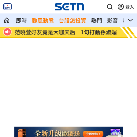
登入
即時
颱風動態
台股怎投資
熱門
影音
熱搜
憶暖
范曉萱好友竟是大咖天后 1句打動孫淑媚
鬼門開