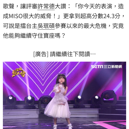
歌聲，讓評審
許常德
大讚：「你今天的表演，造
成MISO很大的威脅！」更拿到超高分數24.3分，
可說是擂台主
吳珉碩
參賽以來的最大危機，究竟
他能夠繼續守住寶座嗎？
[廣告] 請繼續往下閱讀…