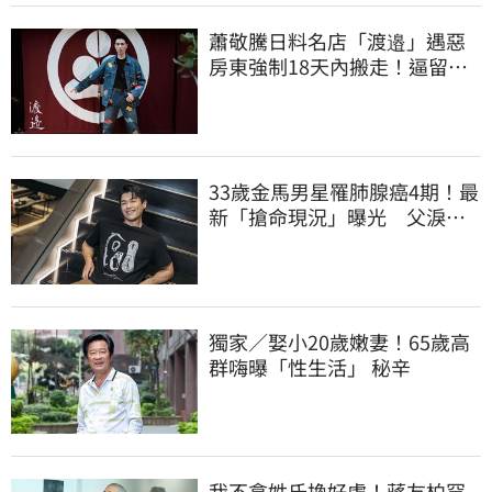
蕭敬騰日料名店「渡邉」遇惡
房東強制18天內搬走！逼留裝
潢：好聚好散
33歲金馬男星罹肺腺癌4期！最
新「搶命現況」曝光 父淚
崩：為何不是我
獨家／娶小20歲嫩妻！65歲高
群嗨曝「性生活」 秘辛
我不拿姓氏換好處！蔣友柏罕