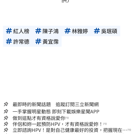
紅人榜
陳子鴻
林雅婷
吳珉碩
許常德
黃宜霈
最即時的新聞話題 追蹤訂閱三立新聞網
一手掌握明星動態 即刻下載娛樂星聞APP
做到這點才有資格說愛你
PR
伴侶和妳一起預防HPV，才有資格說愛妳！
PR
立即諮詢HPV！是對自己健康最好的投資，把握現在不
PR