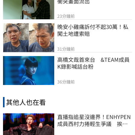
衝突畫面流出
23分鐘前
晚安小雞痛訴付不起30萬！私
闖土地遭索賠
31分鐘前
高橋文哉首來台　&TEAM成員
K錄影喊話台粉
36分鐘前
其他人也在看
直播指追星沒邊界！ENHYPEN
成員西村力捲輕生爭議 挨
批：獨厚國外粉絲