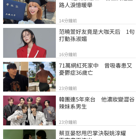
路人淚憶暖舉
14分鐘前
范曉萱好友竟是大咖天后　1句
打動孫淑媚
16分鐘前
71萬網紅死家中　曾吸毒患又
憂鬱症36歲亡
23分鐘前
韓團連5年來台　他濃妝變澀谷
辣妹系男生
23分鐘前
蔡亘晏怒甩巴掌決裂姚淳耀　