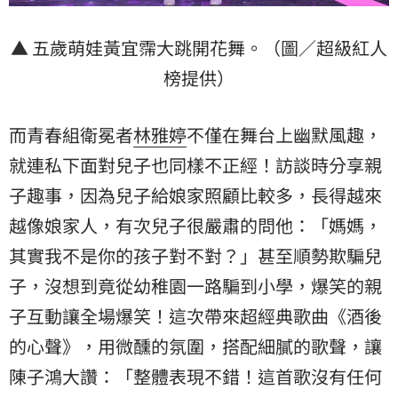
▲ 五歲萌娃黃宜霈大跳開花舞。（圖／超級紅人
榜提供）
而青春組衛冕者
林雅婷
不僅在舞台上幽默風趣，
就連私下面對兒子也同樣不正經！訪談時分享親
子趣事，因為兒子給娘家照顧比較多，長得越來
越像娘家人，有次兒子很嚴肅的問他：「媽媽，
其實我不是你的孩子對不對？」甚至順勢欺騙兒
子，沒想到竟從幼稚園一路騙到小學，爆笑的親
子互動讓全場爆笑！這次帶來超經典歌曲《酒後
的心聲》，用微醺的氛圍，搭配細膩的歌聲，讓
陳子鴻
大讚：「整體表現不錯！這首歌沒有任何