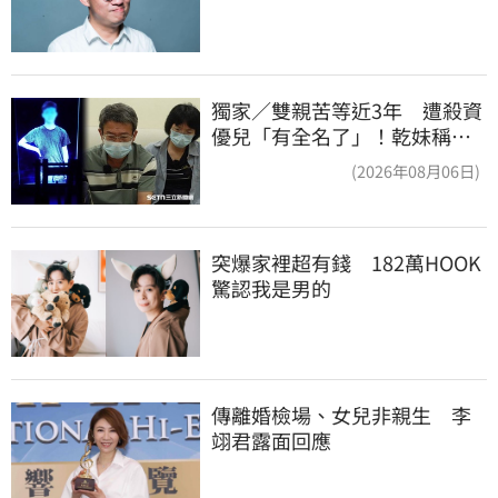
獨家／雙親苦等近3年 遭殺資
優兒「有全名了」！乾妹稱賠
償恐毀她未來
(2026年08月06日)
突爆家裡超有錢　182萬HOOK
驚認我是男的
傳離婚檢場、女兒非親生　李
翊君露面回應