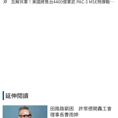
嫌晚！
瓦解共軍！美國將售台4400億軍武 PAC-3 MSE飛彈戰力
曝
延伸閱讀
田路路窮困　許常德開轟工會
理事長曹雨婷