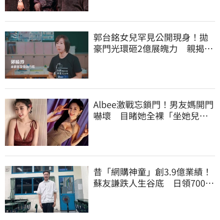
郭台銘女兒罕見公開現身！拋
豪門光環砸2億展魄力 親揭教
育殘酷真相
Albee激戰忘鎖門！男友媽開門
嚇壞 目睹她全裸「坐她兒子
身上」
昔「網購神童」創3.9億業績！
蘇友謙跌人生谷底 日領700元
零用錢重出發