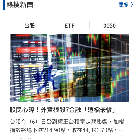
熱搜新聞
更多
台股
ETF
0050
股民心碎！外資狠殺7金融「這檔最慘」
台股今（6）日受到權王台積電走弱影響，加權
指數終場下跌214.90點，收在44,396.70點，跌
幅0.48%。外資相較昨天狂買903億，今天買超