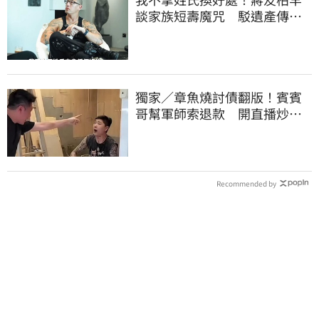
談家族短壽魔咒 駁遺產傳
聞：找到我捐一半
獨家／章魚燒討債翻版！賓賓
哥幫軍師索退款 開直播炒作
店家急報案
Recommended by