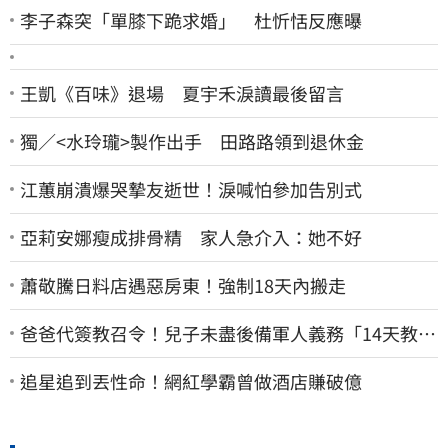
李子森突「單膝下跪求婚」 杜忻恬反應曝
王凱《百味》退場 夏宇禾淚讀最後留言
獨／<水玲瓏>製作出手 田路路領到退休金
江蕙崩潰爆哭摯友逝世！淚喊怕參加告別式
亞莉安娜瘦成排骨精 家人急介入：她不好
蕭敬騰日料店遇惡房東！強制18天內搬走
爸爸代簽教召令！兒子未盡後備軍人義務「14天教召
不去」換3個月刑期
追星追到丟性命！網紅學霸曾做酒店賺破億