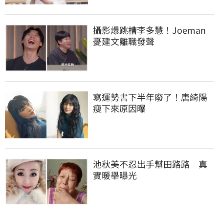
攝影爆跳槽李多慧！Joeman
憂建文離職發聲
寫運勢書下半年廢了！唐綺陽
瘦下來原因曝
池秋美不忍出手幫田路路　真
實暖舉曝光