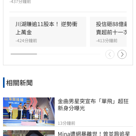
-437分鐘前
大幅縮水至20.2億元，力積電（6770）最受青
睞，獲加碼近3.9萬張。值得注意的是，外資今賣
超前十大個股中，多家金融股上榜，又以臺企銀
川湖賺逾11股本！ 逆勢衝
投信砸88億最愛
（2834）最慘，被提了2萬多張。
上萬金
賣超前十一次看
-424分鐘前
-413分鐘前
相關新聞
金曲男星突宣布「單飛」超狂
新身分曝光
13分鐘前
Mina遭網暴離世！曾並肩追星