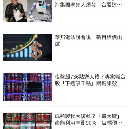
海集團率先大爆發 台股這族
群全面噴出
華邦電法說會後 新目標價出
爐
夜盤飆736點送大禮？專家喊台
股「下週噴千點」關鍵訊號
成熟製程大復甦？「這大廠」
產能利用率衝90% 目標價上
看220元