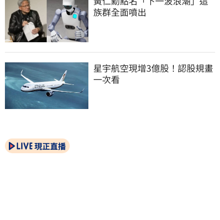
黃仁勳點名「下一波浪潮」這
族群全面噴出
星宇航空現增3億股！認股規畫
一次看
現正直播