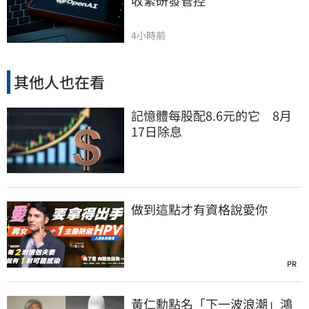
收緊研發管控
4小時前
其他人也在看
記憶體每股配8.6元的它 8月
17日除息
做到這點才有資格說愛你
PR
黃仁勳點名「下一波浪潮」鴻