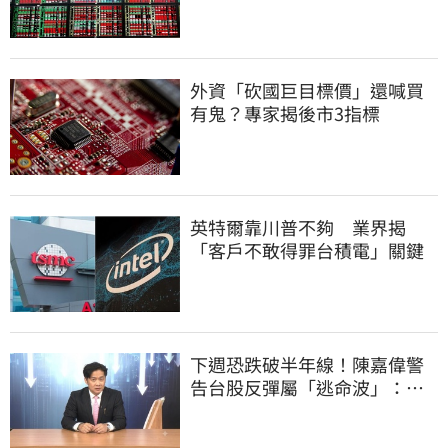
外資「砍國巨目標價」還喊買
有鬼？專家揭後市3指標
英特爾靠川普不夠 業界揭
「客戶不敢得罪台積電」關鍵
下週恐跌破半年線！陳嘉偉警
告台股反彈屬「逃命波」：空
頭大屠殺剛開始