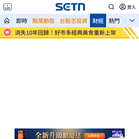
登入
即時
颱風動態
台股怎投資
財經
熱門
影音
示警
消失10年回歸！好市多經典美食重新上架
腦瘤手
吸