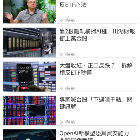
反ETF心法
3小時前
靠2根鐵軌橫掃AI鏈　川湖財報
衝上萬金股
3小時前
大盤收紅、正二反跌？　拆解
槓反ETF秒懂
3小時前
專家喊台股「下週噴千點」關
鍵訊號
3小時前
OpenAI新模型恐具資安能力　