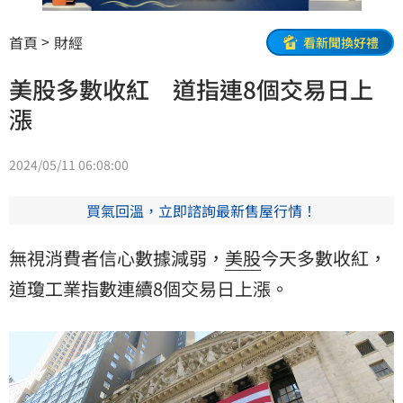
首頁
財經
看新聞換好禮
美股多數收紅 道指連8個交易日上
漲
2024/05/11 06:08:00
買氣回溫，立即諮詢最新售屋行情！
無視消費者信心數據減弱，
美股
今天多數收紅，
道瓊工業指數
連續8個交易日上漲。