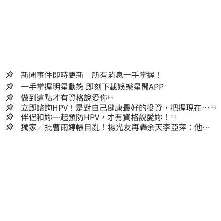
新聞事件即時更新 所有消息一手掌握！
一手掌握明星動態 即刻下載娛樂星聞APP
做到這點才有資格說愛你
PR
立即諮詢HPV！是對自己健康最好的投資，把握現在不
PR
嫌晚！
伴侶和妳一起預防HPV，才有資格說愛妳！
PR
獨家／批曹雨婷帳目亂！楊光友再轟余天李亞萍：他們
工會跟演藝圈沒關