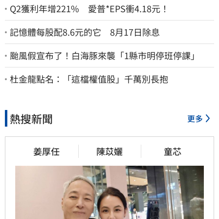
Q2獲利年增221% 愛普*EPS衝4.18元！
記憶體每股配8.6元的它 8月17日除息
颱風假宣布了！白海豚來襲「1縣市明停班停課」
杜金龍點名：「這檔權值股」千萬別長抱
熱搜新聞
更多
姜厚任
陳苡孋
童芯