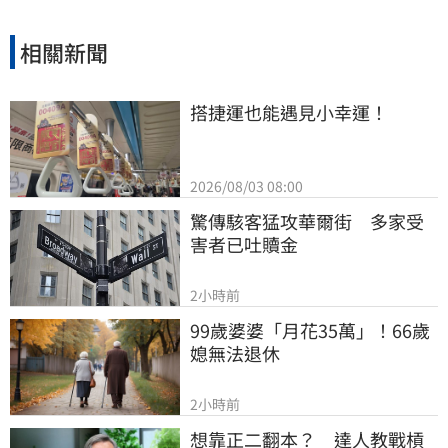
相關新聞
搭捷運也能遇見小幸運！
2026/08/03 08:00
驚傳駭客猛攻華爾街　多家受
害者已吐贖金
2小時前
99歲婆婆「月花35萬」！66歲
媳無法退休
2小時前
想靠正二翻本？　達人教戰槓