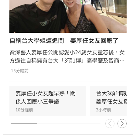
自稱台大學姐遭追問　姜厚任女友回應了
資深藝人姜厚任公開認愛小24歲女友童芯後，女
方過往自稱擁有台大「3碩1博」高學歷及智商
146等背景引發外界高度質疑。童芯日前於社群
-15分鐘前
發布千字長文，以「台大學姐」自居暢談邏輯與
真相，試圖回應爭議，卻未提供具體學歷證明文
件，導致話題持續發酵，網友針對其學歷真實性
姜厚任小女友超早熟！關
台大3碩1博疑
仍存有諸多疑問。面對女友身陷輿論風波，姜厚
係人回應小三爭議
姜厚任女友發聲
任展現力挺態度，笑稱兩人的戀情已像偵探片，
10分鐘前
2小時前
強調對女友背景知情且不擔憂。林宜君