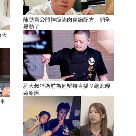
陳隨意公開神級滷肉食譜配方　網全
暴動了
台大
肥大叔猝逝前為何堅持直播？網悲曝
這原因
李