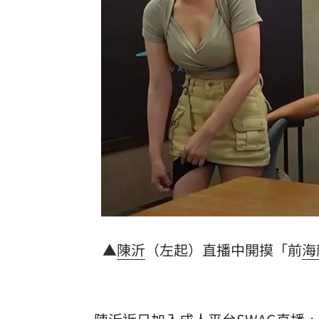
朴寶劍替爸扛8億債 昔宣布破產仍不埋
青春回來了！「阿妹妹」睽違27年驚喜
星宇航空往返沖繩「全取消」加班機也
白海豚逼近越晚越有感！估雨彈從北轟
台灣彩券開獎直播中
20:31
LIVE三立+24小時直播
15:27
三立iNEWS新聞台線上直播
18:00
AI時代！威力馬導入智慧營運系統提升
▲
陳沂
（左起）直播中開摸「前
海
商場戰國來臨 台中「頂奢大道」逐漸
台彩父親節推新刮刮樂千萬頭獎超「爸