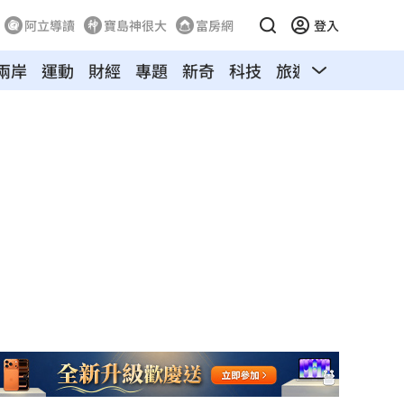
阿立導讀
寶島神很大
富房網
登入
兩岸
運動
財經
專題
新奇
科技
旅遊
汽車
寵物