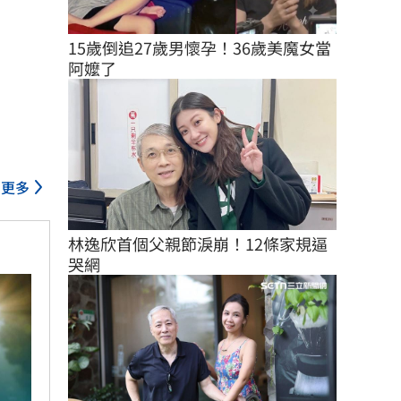
15歲倒追27歲男懷孕！36歲美魔女當
阿嬤了
更多
林逸欣首個父親節淚崩！12條家規逼
哭網