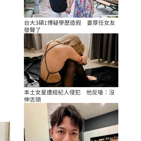
台大3碩1博疑學歷造假　姜厚任女友
發聲了
本土女星遭經紀人侵犯　他反嗆：沒
伸舌頭