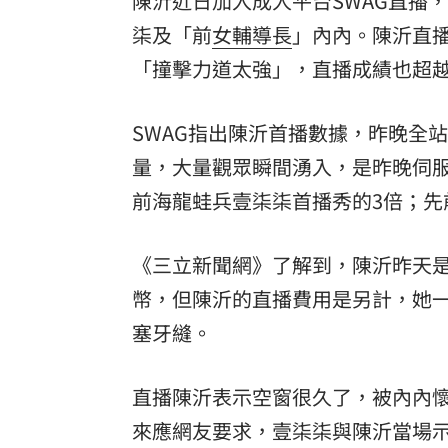
陳沂近日加入成人平台SWAG直播
柒及「前
女輔導長
」內內。陳沂直
「拍片人的多重宇宙」職涯論壇9/12登
「撞擊力道太強」，直播成績也超
8國球員齊聚高雄 Formosa 7s掀足球
理想混蛋號召粉絲跨海追星吃美食！
18:
SWAG指出陳沂首播數據，昨晚全
量，大量觀眾瞬間湧入，是昨晚伺
前海龍蛙兵壹柒柒首播秀的3倍；先
《三立新聞網》了解到，陳沂昨天是全
幣，但陳沂的直播費用是另計，她一
塞牙縫。
直播陳沂表示空窗很久了，被內內
來應網友要求，壹柒柒與陳沂當場示