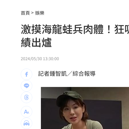
芒果自由！台南14萬學童午餐「整顆愛
首頁
娛樂
除夕夜母被帶走？兒上署長室留言：要
激摸海龍蛙兵肉體！狂
「小飛機」失控撞民宅！肇事玩家疑落
績出爐
本週超夯光通訊 AAOI進補台股3強
13:
女團成員手劇烈顫抖 韓網：身體恐出
2024/05/30 13:30:00
台中男發酒瘋遭管束！尿在警察身上下
記者鍾智凱／綜合報導
父親節來了！蔣萬安、沈伯洋曝與子女
宣布出道十年 大咖樂團成員1惡疾纏身
道奇守護神挨再見2分砲 遭逆轉苦吞7
BMW小跑車自撞翻覆！氣囊爆22歲男困