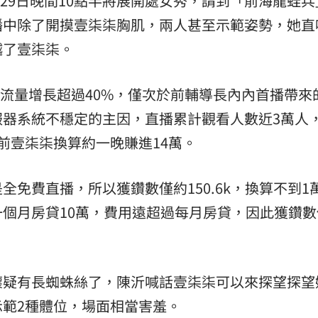
，29日晚間10點半將展開處女秀，請到「前海龍蛙
播中除了開摸壹柒柒胸肌，兩人甚至示範姿勢，她直
場！
10:30
越了壹柒柒。
熱潮
10:00
15
站流量增長超過40%，僅次於前輔導長內內首播帶來
服器系統不穩定的主因，直播累計觀看人數近3萬人
前壹柒柒換算約一晚賺進14萬。
免費直播，所以獲鑽數僅約150.6k，換算不到1
個月房貸10萬，費用遠超過每月房貸，因此獲鑽數
懷疑有長蜘蛛絲了，陳沂喊話壹柒柒可以來探望探望
範2種體位，場面相當害羞。