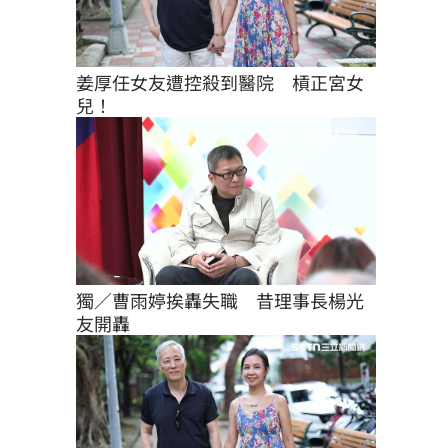
姜厚任女友遭控殺到醫院　槓正宮女
兒！
獨／曹雨婷挨轟失職　昔理事長楊光
友開轟