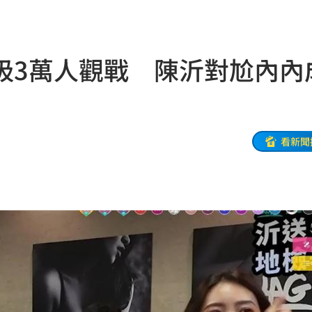
文」
13:00
殺警
13:00
吸3萬人觀戰 陳沂對尬內內
跑了
13:00
00
問題
12:59
看新聞
場曝
12:55
互動
12:54
12:52
連敗
12:47
車內
12:46