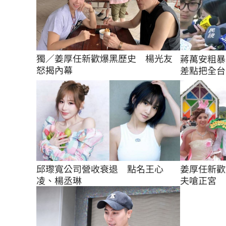
獨／姜厚任新歡爆黑歷史　楊光友
蔣萬安粗暴
怒揭內幕
差點把全台
邱瓈寬公司營收衰退　點名王心
姜厚任新歡
凌、楊丞琳
夫嗆正宮