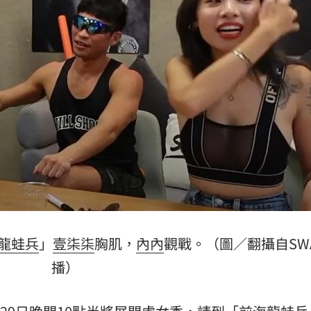
怨
12:40
合體
12:35
喊卡
12:32
到南
12:31
效率
12:00
龍蛙兵
」
壹柒柒
胸肌，
內內
觀戰。（圖／翻攝自SW
播）
成形
12:00
」氣
12:00