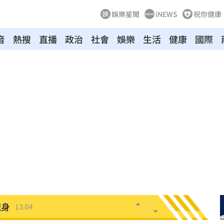
娛樂星聞
iNEWS
祝你健康
音
熱搜
直播
政治
社會
娛樂
生活
健康
國際
餐具
13:23
曝光
13:22
崩潰
13:21
準
13:17
16
現身
13:04