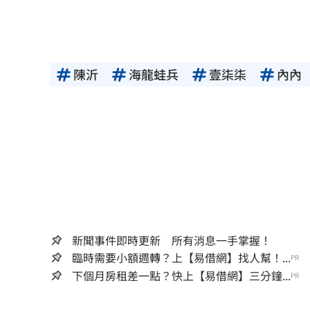
陳沂
海龍蛙兵
壹柒柒
內內
新聞事件即時更新 所有消息一手掌握！
臨時需要小額週轉？上【易借網】找人幫！...
PR
下個月房租差一點？快上【易借網】三分鐘...
PR