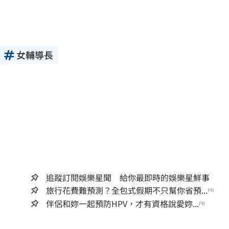
女輔導長
追蹤訂閱娛樂星聞 給你最即時的娛樂星鮮事
旅行花費難預測？全包式假期不只幫你省預...
PR
伴侶和妳一起預防HPV，才有資格說愛妳...
PR