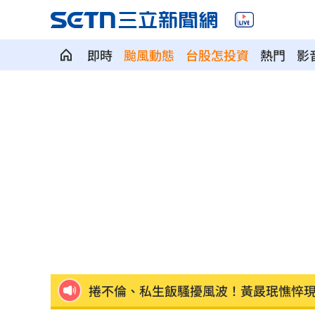
即時
颱風動態
台股怎投資
熱門
影
洛杉磯空廚爆食安危機 主管逼洗蛆蟲
蘇震洋追星衝上舞台被保鑣抓走！真相
蔡依珊撕掉完美標籤 首度認：我也會
新／颱風逼近！7地區明午前達停班課標
爆性招待裁判醜聞！韓國足協道歉了
13:
捲不倫、私生飯騷擾風波！黃晸珉憔悴