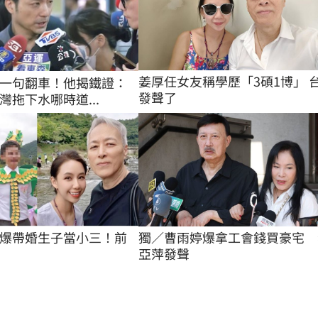
姜厚任女友稱學歷「3碩1博」 
一句翻車！他揭鐵證：
發聲了
灣拖下水哪時道...
爆帶婚生子當小三！前
獨／曹雨婷爆拿工會錢買豪宅　
亞萍發聲