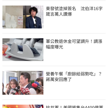
東發號塗掉簽名　沈伯洋16字
箴言萬人讚爆
軍公教退休金可望調升！調漲
幅度曝光
營養午餐「廚餘給弱勢吃」？
蔣萬安回應了
抗共軍！美國將售台4400億軍