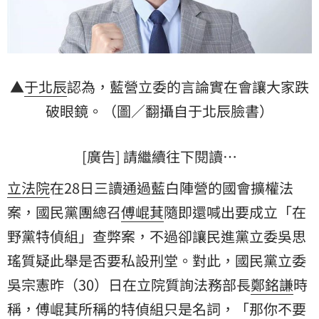
▲
于北辰
認為，藍營立委的言論實在會讓大家跌
破眼鏡。（圖／翻攝自于北辰臉書）
[廣告] 請繼續往下閱讀…
立法院
在28日三讀通過藍白陣營的國會擴權法
案，國民黨團總召
傅崐萁
隨即還喊出要成立「在
野黨特偵組」查弊案，不過卻讓民進黨立委
吳思
瑤
質疑此舉是否要私設刑堂。對此，國民黨立委
吳宗憲
昨（30）日在立院質詢法務部長
鄭銘謙
時
稱，傅崐萁所稱的特偵組只是名詞，「那你不要