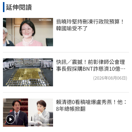
延伸閱讀
翁曉玲堅持刪凍行政院預算！
韓國瑜受不了
快訊／震撼！前彰律師公會理
事長假採購BNT詐慈濟10億、
洗錢囤232kg黃金
(2026年08月06日)
賴清德0看稿嗆爆盧秀燕！他：
8年總帳掀翻