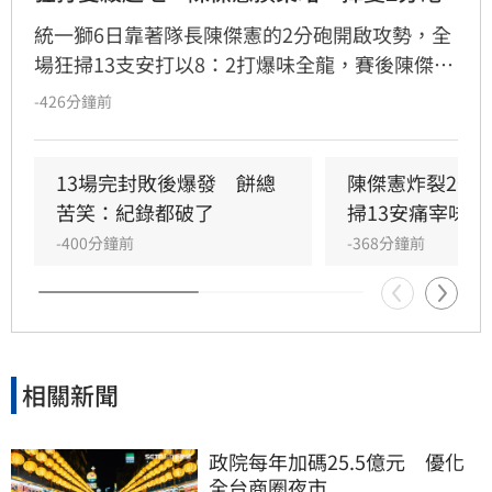
統一獅6日靠著隊長陳傑憲的2分砲開啟攻勢，全
場狂掃13支安打以8：2打爆味全龍，賽後陳傑憲
透露因為上週末自己擊出太多雙殺，當時上場只
-426分鐘前
想著不要再打滾地球，沒想到最後一掃變成打破
僵局的全壘打。
13場完封敗後爆發　餅總
陳傑憲炸裂2分
苦笑：紀錄都破了
掃13安痛宰味全
-400分鐘前
-368分鐘前
相關新聞
政院每年加碼25.5億元　優化
全台商圈夜市