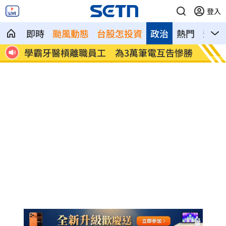
登入
即時
颱風動態
台股怎投資
政治
熱門
影音
降風
學霸牙醫槓離職員工 為3萬筆電互告慘勝
俄羅斯