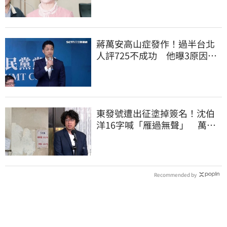
蔣萬安高山症發作！過半台北
人評725不成功 他曝3原因：
有生命危險
東發號遭出征塗掉簽名！沈伯
洋16字喊「雁過無聲」 萬人
讚：這就是高度
Recommended by