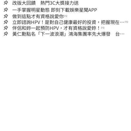
改版大回饋 熱門3C大獎接力送
一手掌握明星動態 即刻下載娛樂星聞APP
做到這點才有資格說愛你
PR
立即諮詢HPV！是對自己健康最好的投資，把握現在不
PR
嫌晚！
伴侶和妳一起預防HPV，才有資格說愛妳！
PR
黃仁勳點名「下一波浪潮」鴻海集團率先大爆發 台股
這族群全面噴出