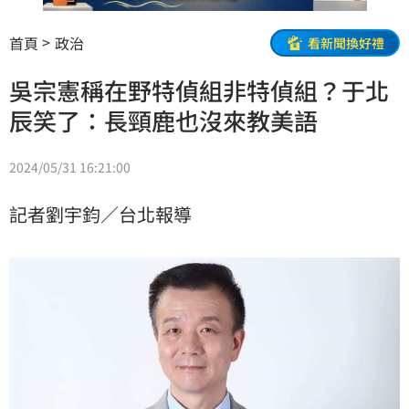
首頁
政治
看新聞換好禮
吳宗憲稱在野特偵組非特偵組？于北
辰笑了：長頸鹿也沒來教美語
2024/05/31 16:21:00
記者劉宇鈞／台北報導