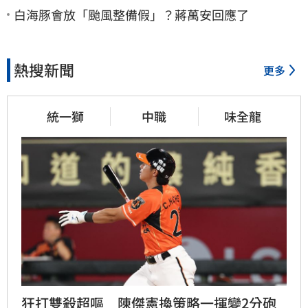
白海豚會放「颱風整備假」？蔣萬安回應了
熱搜新聞
更多
統一獅
中職
味全龍
狂打雙殺超嘔　陳傑憲換策略一揮變2分砲