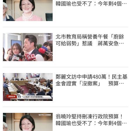
韓國瑜也受不了：今年剩4個月
你思考一下
北市教育局稱營養午餐「廚餘
可給弱勢」惹議 蔣萬安急
喊：不會這樣做
鄭麗文訪中申請480萬！民主基
金會證實「沒撤案」 預算被
砍960萬
翁曉玲堅持刪凍行政院預算！
韓國瑜也受不了：今年剩4個月
你思考一下