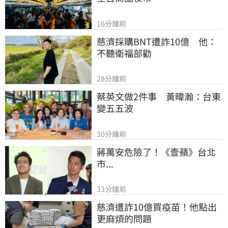
16分鐘前
慈濟採購BNT遭詐10億　他：
不聽衛福部勸
28分鐘前
蔡英文做2件事　黃暐瀚：台東
變五五波
30分鐘前
蔣萬安危險了！《壹蘋》台北
市...
33分鐘前
慈濟遭詐10億買疫苗！他點出
更麻煩的問題