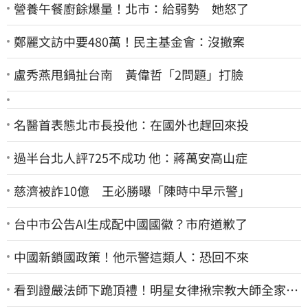
營養午餐廚餘爆量！北市：給弱勢 她怒了
鄭麗文訪中要480萬！民主基金會：沒撤案
盧秀燕甩鍋扯台南 黃偉哲「2問題」打臉
名醫首表態北市長投他：在國外也趕回來投
過半台北人評725不成功 他：蔣萬安高山症
慈濟被詐10億 王必勝曝「陳時中早示警」
台中市公告AI生成配中國國徽？市府道歉了
中國新鎖國政策！他示警這類人：恐回不來
看到證嚴法師下跪頂禮！明星女律揪宗教大師全家詐
慈濟…全家爽睡黃金堆