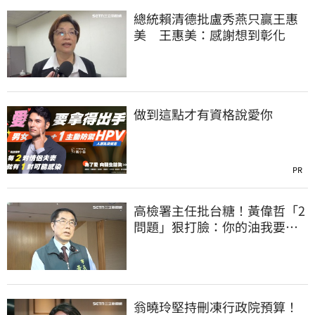
總統賴清德批盧秀燕只贏王惠
美 王惠美：感謝想到彰化
做到這點才有資格說愛你
PR
高檢署主任批台糖！黃偉哲「2
問題」狠打臉：你的油我要通
報什麼？
翁曉玲堅持刪凍行政院預算！