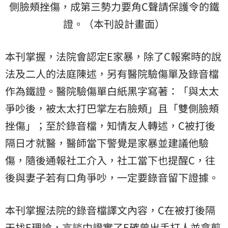
側臉頰挫傷，成第三勢力要角C聲請保護令的鐵
證。（本刊設計畫面）
本刊掌握，法院會認定E家暴，除了C報案時的說
法及二人的法庭陳述，另有醫院驗傷單及錄音檔
作為鐵證。醫院驗傷單白紙黑字寫著：「與太太
爭吵後，被太太打巴掌左右臉頰」且「雙側臉頰
挫傷」；至於錄音檔，知情友人轉述，C被打後
隔日才就醫，醫師當下警覺是家暴並建議他驗
傷，隨後通報社工介入，社工當下也提醒C，往
後與妻子若有口角爭吵，一定要錄音留下證據。
本刊掌握法院的錄音檔譯文內容，C在被打後隔
天找E理論，言談中證實了E確曾出手打人並拿剪