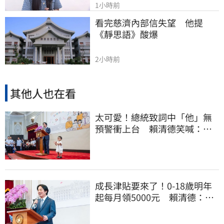
1小時前
看完慈濟內部信失望　他提
《靜思語》酸爆
2小時前
其他人也在看
太可愛！總統致詞中「他」無
預警衝上台 賴清德笑喊：卸
任再交棒給你
成長津貼要來了！0-18歲明年
起每月領5000元 賴清德：此
時不生更待何時