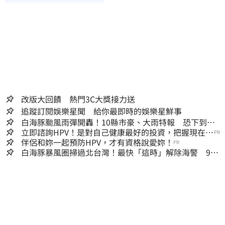
改版大回饋 熱門3C大獎接力送
追蹤訂閱娛樂星聞 給你最即時的娛樂星鮮事
白海豚颱風雨彈開轟！10縣市豪、大雨特報 恐下到明
天
立即諮詢HPV！是對自己健康最好的投資，把握現在不
PR
嫌晚！
伴侶和妳一起預防HPV，才有資格說愛妳！
PR
白海豚暴風圈掃過北台灣！最快「這時」解除海警 9日
停班停課一覽