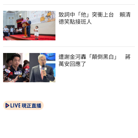
致詞中「他」突衝上台　賴清
德笑點接班人
遭謝金河轟「顛倒黑白」　蔣
萬安回應了
現正直播