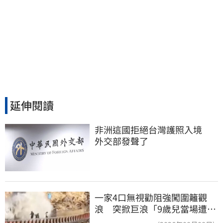
延伸閱讀
非洲這國拒絕台灣護照入境　
外交部發聲了
一家4口無視勸阻強闖圍籬觀
浪 突掀巨浪「9歲兒當場遭捲
入海」