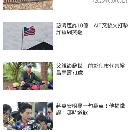
(2026年08月08日)
慈濟遭詐10億　AIT突發文打擊
詐騙網笑翻
父親節辭世　前彰化市代蔡裕
昌享壽71歲
蔣萬安粗暴一句翻車！他揭鐵
證：哪時道歉