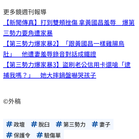
更多鏡週刊報導
【新聞傳真】打到雙頰挫傷 拿黃國昌羞辱 爆第
三勢力要角遭家暴
【第三勢力爆家暴2】「跟黃國昌一樣雞腸鳥
肚」 他遭妻羞辱錄音對話成鐵證
【第三勢力爆家暴3】盜刷老公信用卡還嗆「逮
捕我嗎？」 她大摔鍋盤嚇哭孩子
©外稿
政壇
脫臼
第三勢力
妻子
保護令
驗傷單