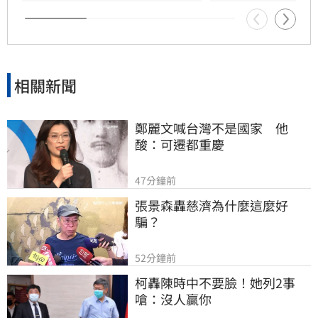
於公益資產管理透明度的強烈關注。唯有透過公
開透明的調查與
相關新聞
鄭麗文喊台灣不是國家　他
酸：可遷都重慶
47分鐘前
張景森轟慈濟為什麼這麼好
騙？
52分鐘前
柯轟陳時中不要臉！她列2事
嗆：沒人贏你