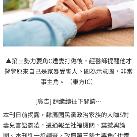
▲
第三勢力
要角C遭妻打傷後，經醫師提醒他才
警覺原來自己是家暴受害人。圖為示意圖，非當
事主角。 （東方IC）
[廣告] 請繼續往下閱讀…
本刊日前揭露，隸屬國民黨政治家族的大咖S對
妻兒言語霸凌，遭通報至社福機關，震撼輿論
圈。本刊進一步調查，
政壇
第三勢力要角C也遭