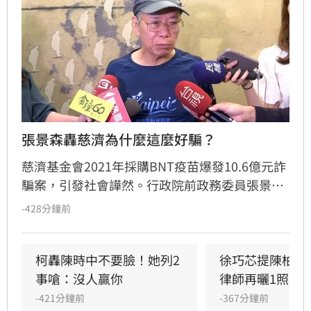
張景森轟慈濟為什麼這麼好騙？
慈濟基金會2021年採購BNT疫苗爆發10.6億元詐
騙案，引發社會譁然。行政院前政務委員張景森
公開砲轟執行長顏博文企圖掩蓋事實，要求其立
-428分鐘前
即下台負責。張景森質疑慈濟內控機制全面崩
壞，竟讓存在重大疑點的交易一路綠燈過關，痛
批「為何這麼好騙」。他呼籲慈濟董事會應成立
柯轟陳時中不要臉！她列2
徐巧芯提陳柏惟
外部獨立調查小組，全面徹查決策流程並揪出失
事嗆：沒人贏你
律師再曬1照補
職者。此事件不僅重創慈濟信譽，更引發外界對
-421分鐘前
-367分鐘前