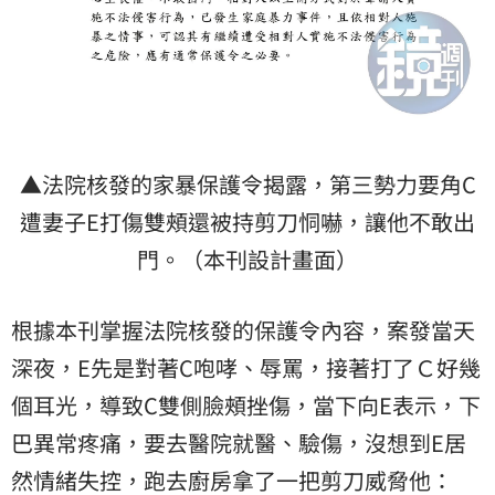
▲法院核發的家暴保護令揭露，第三勢力要角C
遭妻子E打傷雙頰還被持剪刀恫嚇，讓他不敢出
門。（本刊設計畫面）
根據本刊掌握法院核發的保護令內容，案發當天
深夜，E先是對著C咆哮、辱罵，接著打了Ｃ好幾
個耳光，導致C雙側臉頰挫傷，當下向E表示，下
巴異常疼痛，要去醫院就醫、驗傷，沒想到E居
然情緒失控，跑去廚房拿了一把剪刀威脅他：