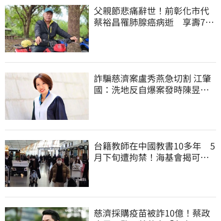
父親節悲痛辭世！前彰化市代
蔡裕昌罹肺腺癌病逝 享壽71
歲
詐騙慈濟案盧秀燕急切割 江肇
國：洗地反自爆案發時陳昱瑄
與市府關係
台籍教師在中國教書10多年 5
月下旬遭拘禁！海基會揭可能
原因
慈濟採購疫苗被詐10億！蔡政