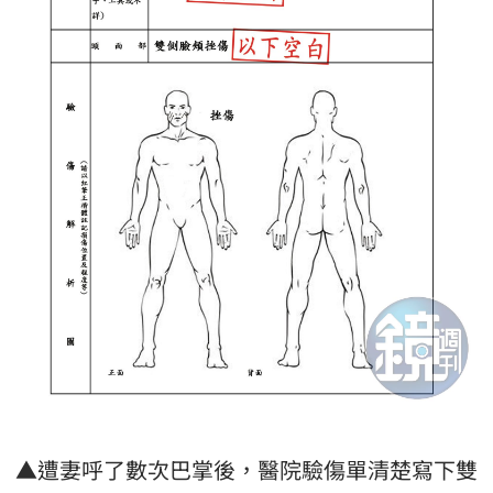
▲遭妻呼了數次巴掌後，醫院驗傷單清楚寫下雙