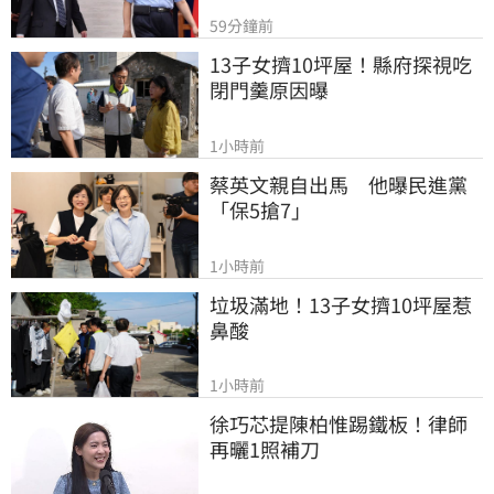
59分鐘前
13子女擠10坪屋！縣府探視吃
閉門羹原因曝
1小時前
蔡英文親自出馬　他曝民進黨
「保5搶7」
1小時前
垃圾滿地！13子女擠10坪屋惹
鼻酸
1小時前
徐巧芯提陳柏惟踢鐵板！律師
再曬1照補刀