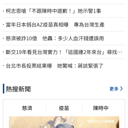
柯志恩嗆「不跟陳時中道歉！」她示警1事
當年日本捐台AZ疫苗真相曝 專為台灣生產
慈濟被詐10億 他轟：多少人血汗錢遭誤用
斷交19年看見台灣實力！「這國連2年來台」尋找商
機
台北市長投票結果曝 她驚喊：蔣該緊張了
熱搜新聞
更多
慈濟
疫苗
陳時中