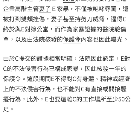
企業高階主管
妻子
Ｅ家暴，不僅被咆哮辱罵，還
被打到雙頰挫傷，妻子甚至持剪刀威脅，逼得C
終於與E對簿公堂，而作為家暴證據的醫院
驗傷
單
，以及由法院核發的
保護令
內容也因此曝光。
由於C提交的證據相當明確，法院因此認定，E對
C的不法侵害行為已構成家暴，因此核發一年的
保護令。這段期間E不得對C有身體、精神或經濟
上的不法侵害行為，也不能對C有直接或間接騷
擾行為，此外，E也要遠離C的工作場所至少50公
尺。