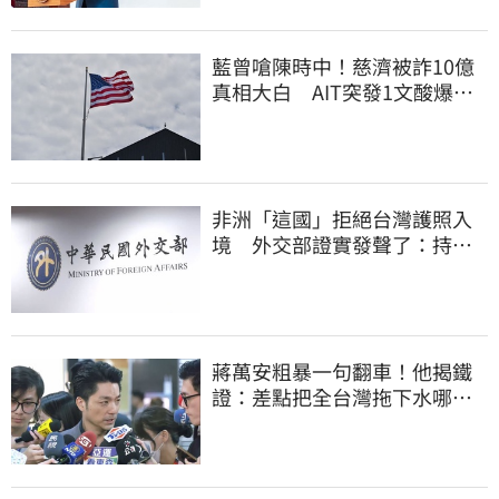
藍曾嗆陳時中！慈濟被詐10億
真相大白 AIT突發1文酸爆…
他笑：真的很會
非洲「這國」拒絕台灣護照入
境 外交部證實發聲了：持續
交涉聯繫
蔣萬安粗暴一句翻車！他揭鐵
證：差點把全台灣拖下水哪時
道歉