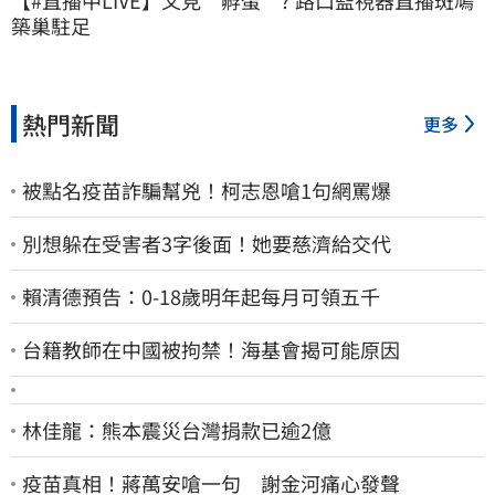
【#直播中LIVE】又見＂孵蛋＂? 路口監視器直播斑鳩
築巢駐足
熱門新聞
更多
被點名疫苗詐騙幫兇！柯志恩嗆1句網罵爆
別想躲在受害者3字後面！她要慈濟給交代
賴清德預告：0-18歲明年起每月可領五千
台籍教師在中國被拘禁！海基會揭可能原因
林佳龍：熊本震災台灣捐款已逾2億
疫苗真相！蔣萬安嗆一句 謝金河痛心發聲