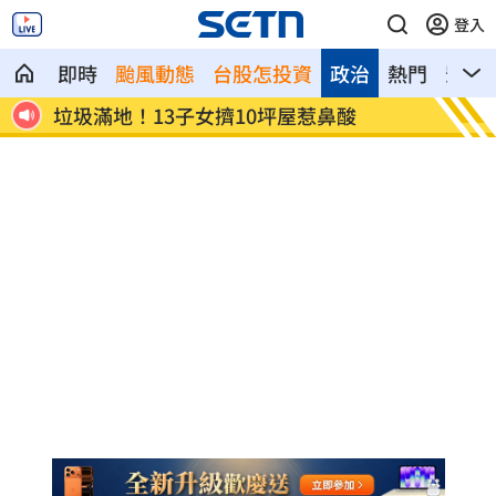
登入
即時
颱風動態
台股怎投資
政治
熱門
影音
7」
垃圾滿地！13子女擠10坪屋惹鼻酸
台股短