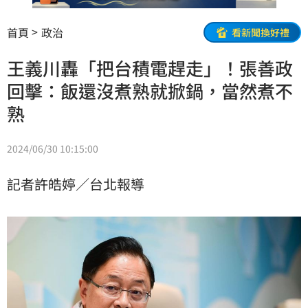
首頁
政治
看新聞換好禮
王義川轟「把台積電趕走」！張善政
回擊：飯還沒煮熟就掀鍋，當然煮不
熟
2024/06/30 10:15:00
記者許皓婷／台北報導