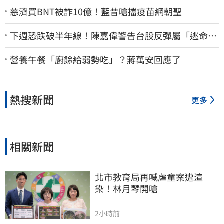
慈濟買BNT被詐10億！藍昔嗆擋疫苗網朝聖
下週恐跌破半年線！陳嘉偉警告台股反彈屬「逃命
波」：空頭大屠殺剛開始
營養午餐「廚餘給弱勢吃」？蔣萬安回應了
熱搜新聞
更多
相關新聞
北市教育局再喊虐童案遭渲
染！林月琴開嗆
2小時前