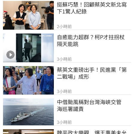
挺蘇巧慧！回顧蔡英文新北寫
下1驚人紀錄
2小時前
自癒能力超群？柯P才拄拐杖　
隔天能跳
3小時前
蔡英文重磅出手！民進黨「第
二戰場」成形
3小時前
中借颱風稱對台灣海峽交管　
海巡署譴責
3小時前
魏平政太樂觀　爆王惠美未允