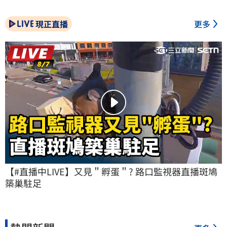
現正直播
更多
【#直播中LIVE】又見＂孵蛋＂? 路口監視器直播斑鳩
築巢駐足