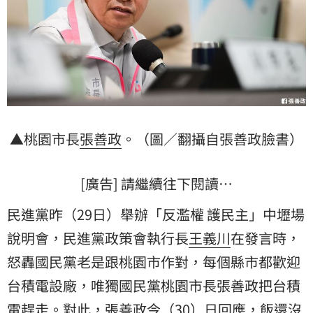
▲桃園市長
張善政
。（圖／翻攝自張善政臉書）
[廣告] 請繼續往下閱讀…
民進黨昨（29日）舉辦「反濫權 護民主」中壢場
說明會，民進黨政策會執行長
王義川
在發言時，
怒轟國民黨老是跟桃園市作對，每個縣市都歡迎
台積電設廠，唯獨國民黨桃園市長張善政把台積
電趕走。對此，張善政今（30）日回應，飯還沒