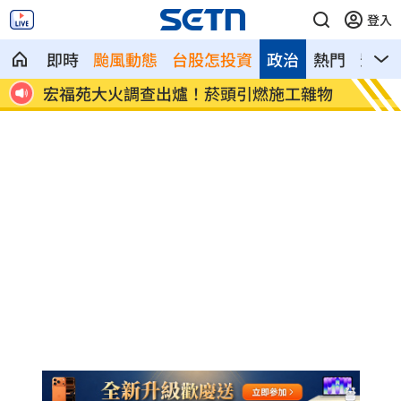
登入
即時
颱風動態
台股怎投資
政治
熱門
影音
雜物
定投10年翻逾5倍 這檔吸引存股族卡
新／四
位！