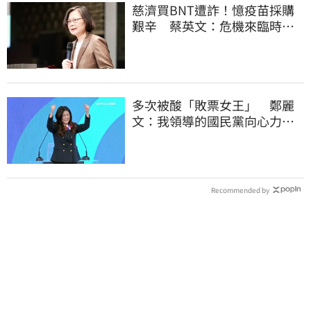
慈濟買BNT遭詐！憶疫苗採購
艱辛 蔡英文：危機來臨時務
必相信專業
多次被酸「敗票女王」 鄭麗
文：我領導的國民黨向心力
強、支持度非常高
Recommended by