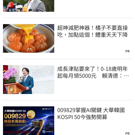
超神減肥神器！橘子不要直接
吃，加點這個！體重天天下降
PR
成長津貼要來了！0-18歲明年
起每月領5000元 賴清德：此
時不生更待何時
009829掌握AI關鍵 大華韓國
KOSPI 50今強勢開募
PR