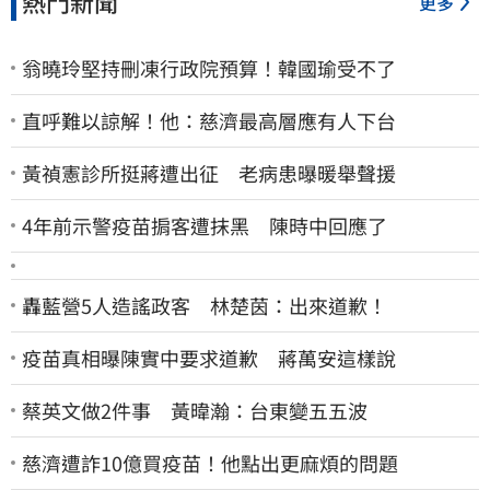
熱門新聞
更多
翁曉玲堅持刪凍行政院預算！韓國瑜受不了
直呼難以諒解！他：慈濟最高層應有人下台
黃禎憲診所挺蔣遭出征 老病患曝暖舉聲援
4年前示警疫苗掮客遭抹黑 陳時中回應了
轟藍營5人造謠政客 林楚茵：出來道歉！
疫苗真相曝陳實中要求道歉 蔣萬安這樣說
蔡英文做2件事 黃暐瀚：台東變五五波
慈濟遭詐10億買疫苗！他點出更麻煩的問題