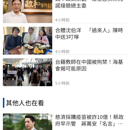
諾接競總主委
4小時前
合體沈伯洋　「過來人」陳時
中送3叮嚀
4小時前
台籍教師在中國被拘禁！海基
會揭可能原因
5小時前
其他人也在看
慈濟採購疫苗被詐10億！蔡政
府早示警 蔣萬安「名言」翻
車被酸爆