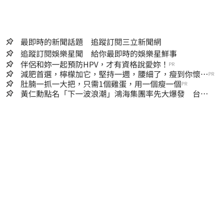
最即時的新聞話題 追蹤訂閱三立新聞網
追蹤訂閱娛樂星聞 給你最即時的娛樂星鮮事
伴侶和妳一起預防HPV，才有資格說愛妳！
PR
減肥首選，檸檬加它，堅持一週，腰細了，瘦到你懷疑
PR
人生
肚腩一抓一大把，只需1個雞蛋，用一個瘦一個
PR
黃仁勳點名「下一波浪潮」鴻海集團率先大爆發 台股
這族群全面噴出