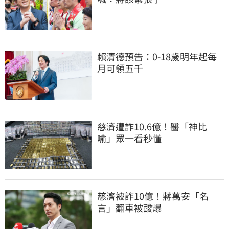
賴清德預告：0-18歲明年起每
月可領五千
慈濟遭詐10.6億！醫「神比
喻」眾一看秒懂
慈濟被詐10億！蔣萬安「名
言」翻車被酸爆