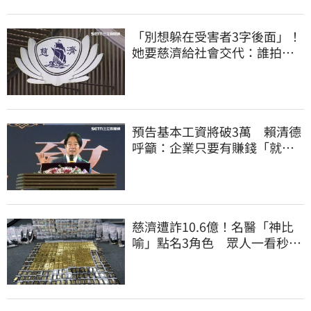
「別想躲在受害者3字後面」！
她要慈濟給社會交代：誰拍板
付10.6億
預告基本工資將破3萬 賴清德
呼籲：企業只要有賺錢「就該
幫員工加薪」
慈濟遭詐10.6億！名醫「神比
喻」點名3角色 眾人一看秒懂
讚：好傳神