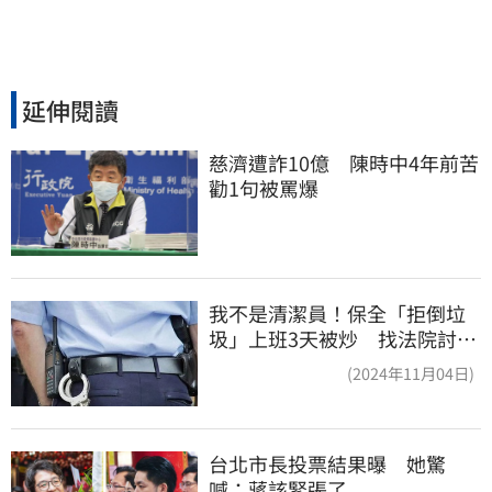
延伸閱讀
慈濟遭詐10億　陳時中4年前苦
勸1句被罵爆
我不是清潔員！保全「拒倒垃
圾」上班3天被炒 找法院討公
道結果出爐
(2024年11月04日)
台北市長投票結果曝　她驚
喊：蔣該緊張了