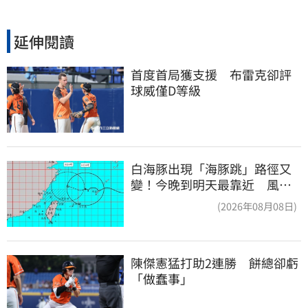
延伸閱讀
首度首局獲支援　布雷克卻評
球威僅D等級
白海豚出現「海豚跳」路徑又
變！今晚到明天最靠近 風雨
搖滾區曝光
(2026年08月08日)
陳傑憲猛打助2連勝　餅總卻虧
「做蠢事」