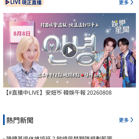
現正直播
更多
【#直播中LIVE】安妞👋 韓娛午報 20260808
熱門新聞
更多
陳鏞基退休誰接班？餅總早替獅隊規劃藍圖