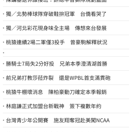
獨／北勢棒球隊穿破鞋拚冠軍 台僑看哭了
獨／河北彩花現身味全主場 傳想來台發展
桃猿連續2場二軍僅3投手 曾豪駒解釋狀況
勝騎士7局失2分好投 兄弟本季澄清湖首勝
前兄弟打教莎菈炸裂 還是WPBL首支滿貫砲
桃猿牛棚壞消息 陳柏豪動刀確定本季報銷
林庭謙正式加盟台新戰神 簽下複數年約
台灣青少年公開賽 施友翔奪冠赴美闖NCAA