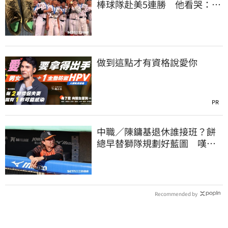
棒球隊赴美5連勝 他看哭：台
灣囡仔的韌性
做到這點才有資格說愛你
PR
中職／陳鏞基退休誰接班？餅
總早替獅隊規劃好藍圖 嘆新
生代安定感不足
Recommended by