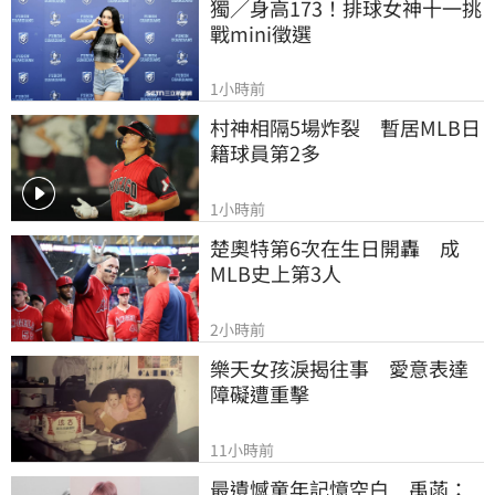
獨／身高173！排球女神十一挑
戰mini徵選
1小時前
村神相隔5場炸裂　暫居MLB日
籍球員第2多
1小時前
楚奧特第6次在生日開轟　成
MLB史上第3人
2小時前
樂天女孩淚揭往事　愛意表達
障礙遭重擊
11小時前
最遺憾童年記憶空白　禹菡：