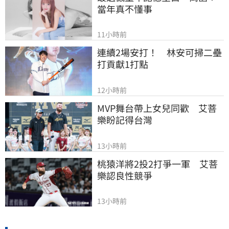
當年真不懂事
11小時前
連續2場安打！　林安可掃二壘
打貢獻1打點
12小時前
MVP舞台帶上女兒同歡　艾菩
樂盼記得台灣
13小時前
桃猿洋將2投2打爭一軍　艾菩
樂認良性競爭
13小時前