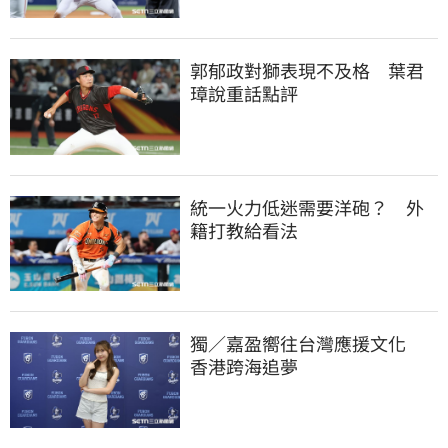
郭郁政對獅表現不及格　葉君
璋說重話點評
統一火力低迷需要洋砲？　外
籍打教給看法
獨／嘉盈嚮往台灣應援文化　
香港跨海追夢