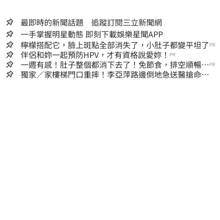
最即時的新聞話題 追蹤訂閱三立新聞網
一手掌握明星動態 即刻下載娛樂星聞APP
檸檬搭配它，臉上斑點全部消失了，小肚子都變平坦了
PR
伴侶和妳一起預防HPV，才有資格說愛妳！
PR
一週有感！肚子整個都消下去了！免節食，排空順暢就
PR
夠
獨家／家樓梯門口重摔！李亞萍路邊倒地急送醫搶命
「最新傷況」曝