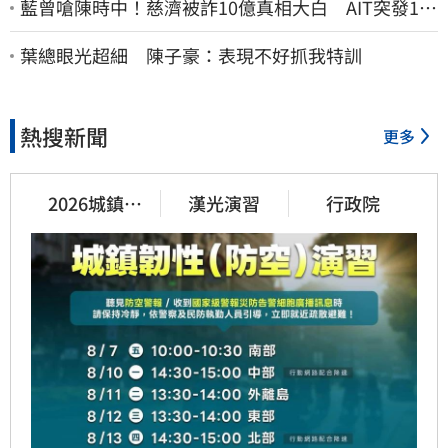
藍曾嗆陳時中！慈濟被詐10億真相大白 AIT突發1文
酸爆…他笑：真的很會
葉總眼光超細 陳子豪：表現不好抓我特訓
熱搜新聞
更多
2026城鎮韌
漢光演習
行政院
性演習