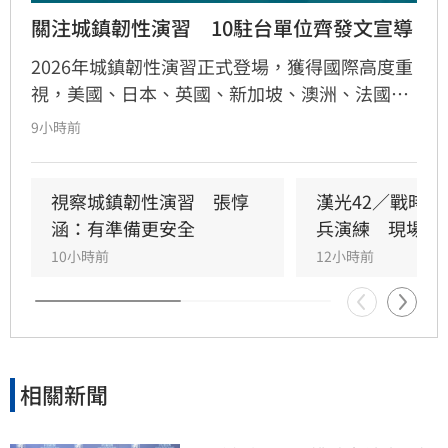
關注城鎮韌性演習　10駐台單位齊發文宣導
2026年城鎮韌性演習正式登場，獲得國際高度重
視，美國、日本、英國、新加坡、澳洲、法國、
荷蘭、紐西蘭、捷克及歐盟等10個駐台單位，近
9小時前
日紛紛透過官方社群平台，主動分享演習時程與
避難資訊，提醒在台僑民與旅客配合人車管制、
疏散避難及行動網路降速等措施。國安會副秘書
視察城鎮韌性演習　張惇
漢光42／戰時
長林飛帆表示，謝謝這些理念相近國家的關心和
涵：有準備更安全
兵演練　現場曝
支持。自助人助，「在許多朋友關心我們安全的
10小時前
12小時前
同時，我們也要為自己的安全多做一分準備。」
相關新聞