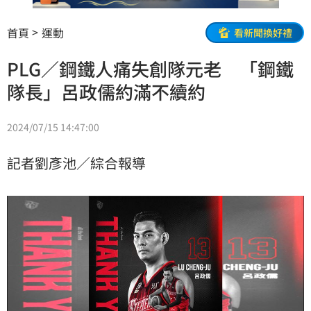
首頁
運動
看新聞換好禮
PLG／鋼鐵人痛失創隊元老 「鋼鐵
隊長」呂政儒約滿不續約
2024/07/15 14:47:00
記者劉彥池／綜合報導