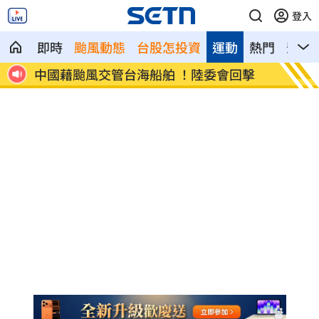
登入
即時
颱風動態
台股怎投資
運動
熱門
影音
前往
中國藉颱風交管台海船舶 ！陸委會回擊
白海豚