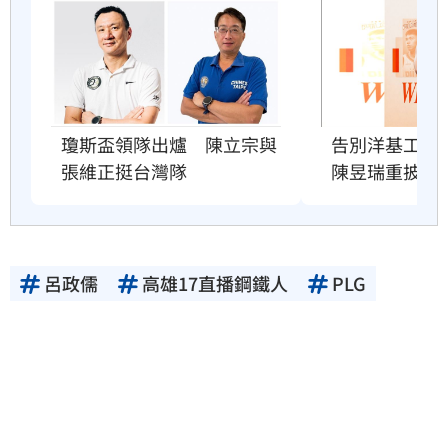
瓊斯盃領隊出爐　陳立宗與
告別洋基工程
張維正挺台灣隊
陳昱瑞重披戰
呂政儒
高雄17直播鋼鐵人
PLG