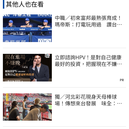
其他人也在看
中職／初來富邦最熟張育成！
瑪帝斯：打電玩用過 讚台灣
麥當勞大勝美國
立即諮詢HPV！是對自己健康
最好的投資，把握現在不嫌
晚！
PR
獨／河北彩花現身天母棒球
場！傳想來台發展 味全：歡
迎各界人士進場