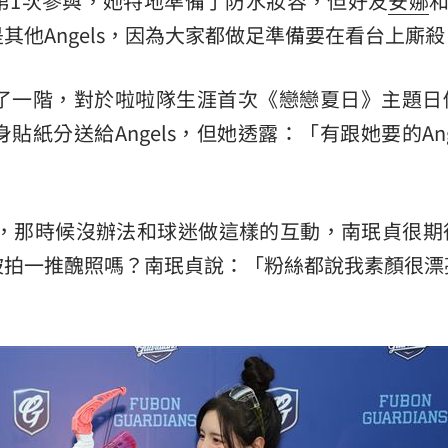
第1次參與，她特地準備了防水妝容，但好友
安娜
其他Angels，因為大家都做足準備要在看台上廝殺
:00
11:00
了一階，對於啦啦隊生涯首次《戀戀夏日》主題日
紙分送給Angels，但她透露：「有跟她要的Ang
始，那時候沒辦法和球迷做這樣的互動，南珉貞很期
被拍一推醜照嗎？南珉貞說：「粉絲都說我素顏很漂
」