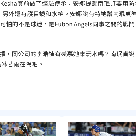
Kesha賽前做了經驗傳承，安娜提醒南珉貞要用防
，另外還有護目鏡和水槍。安娜說有特地幫南珉貞準
可怕的不是球迷，是Fubon Angels同事之間的戰
外援，同公司的李晧禎有羨慕她來玩水嗎？南珉貞說
是淋著雨在踢吧。