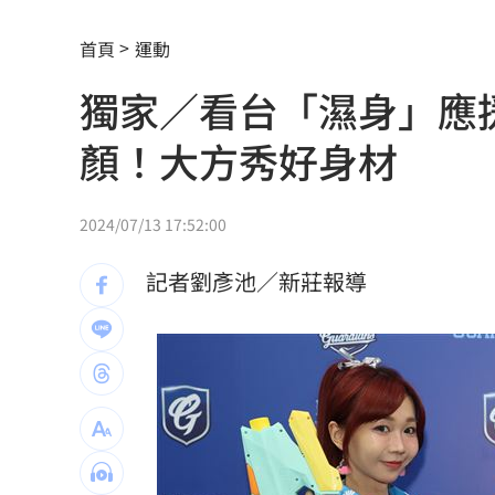
淡江大橋今晚8時起封橋 封閉範圍一次
首頁
運動
林庭謙正式加盟台新戰神 簽下複數年
獨家／看台「濕身」應
漢光42／後備動員！同心36號召集令發
顏！大方秀好身材
高檢署主任批台糖！黃偉哲「2問題」打
水中熱舞翻轉爆意外 李雅英當場失控
2024/07/13 17:52:00
Mina輕生後扯出西村力發言風波 粉絲
記者劉彥池／新莊報導
北市教育局稱廚餘給弱勢！吳思瑤轟：
1鄉鎮發錢了！符資格每人爽領5000元現
沈伯洋招募「巡洋監兵」 目標千名監
公視預算遭刪凍10.2億 卓榮泰說話了
1