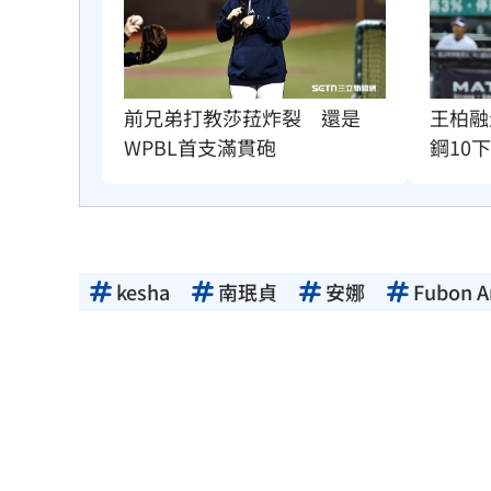
前兄弟打教莎菈炸裂　還是
王柏融
WPBL首支滿貫砲
鋼10
kesha
南珉貞
安娜
Fubon A