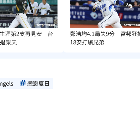
生涯第2支再見安　台
鄭浩均4.1局失9分　富邦狂
下退樂天
18安打爆兄弟
ngels
戀戀夏日