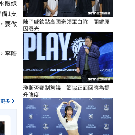
水眼線
備1支
陳子威欽點高國豪領軍白隊　關鍵原
鬥，要做
因曝光
，李晧
瓊斯盃賽制惹議　籃協正面回應為提
升強度
更多