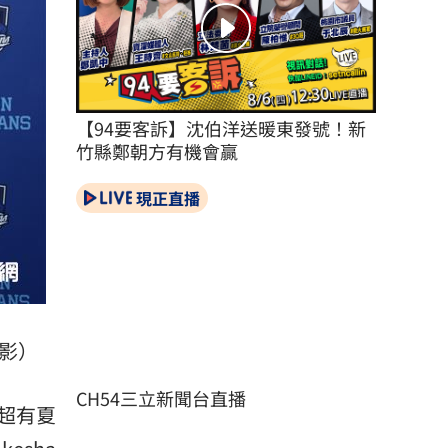
【94要客訴】沈伯洋送暖東發號！新
竹縣鄭朝方有機會贏
現正直播
影）
CH54三立新聞台直播
，超有夏