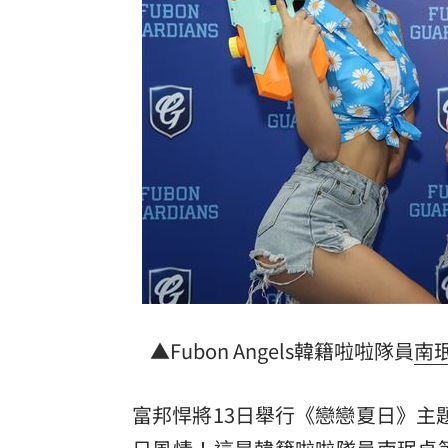
想買Kia先看這篇！8月祭超狂優惠
13:00
四貸同堂玩槓桿！銀行點名2大查核死角
前兄弟打教莎菈炸裂 還是WPBL首支滿
蕭敬騰遇惡房東被寄存證信函！喜鵲回
台灣彩券開獎直播中
20:31
LIVE三立+24小時直播
15:27
三立iNEWS新聞台線上直播
18:00
市場到酒場料理！可果美蕃茄醬創無限
▲Fubon Angels韓籍啦啦隊員
南
父親節送會拉筋的按摩椅 爸爸「筋歡喜
富邦悍將13日舉行《戀戀夏日》主題日，
油品食安事件引關注 挑選保健食品要注