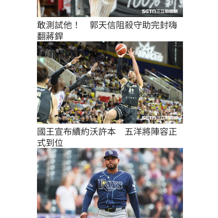
敢測試他！　郭天信阻殺守助完封嗨
翻蔣銲
國王宣布續約沃許本　五洋將陣容正
式到位