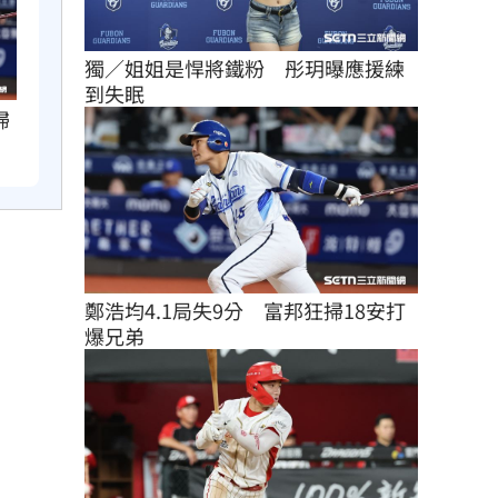
獨／姐姐是悍將鐵粉　彤玥曝應援練
到失眠
掃
鄭浩均4.1局失9分　富邦狂掃18安打
爆兄弟