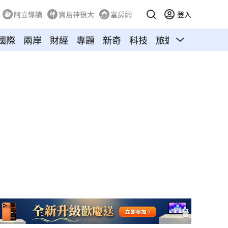
阿立導讀
寶島神很大
富房網
登入
國際
兩岸
財經
專題
新奇
科技
旅遊
汽車
寵物