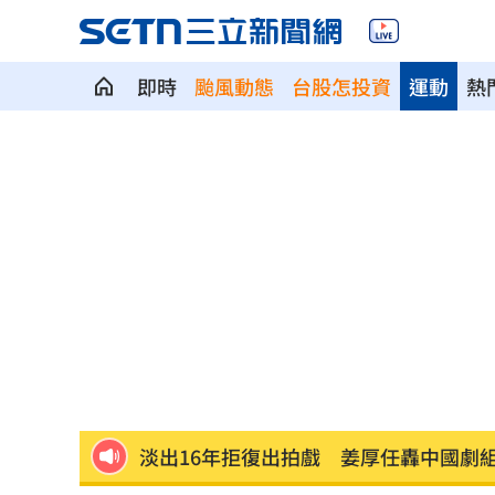
即時
颱風動態
台股怎投資
運動
熱
女律揪宗教大師詐慈濟！爽睡10.6億黃
台男星轉戰直播 面試8次遭嗆：以為多
小說家38歲財富自由！靠1張表算出退休
全聯、萬家福防空演習「暫停電子支付
起司進口狂飆2.3倍！農業部帶頭拚國產
淡出16年拒復出拍戲 姜厚任轟中國劇