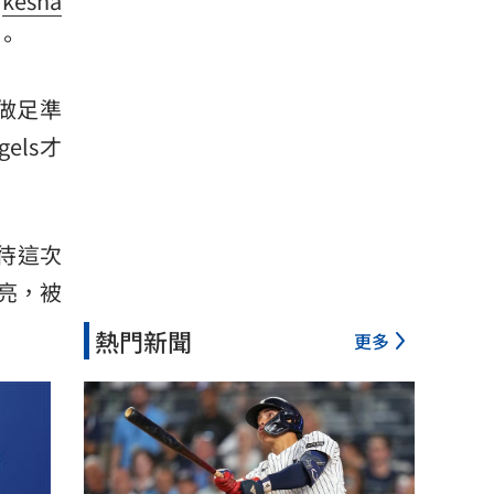
和
kesha
。
做足準
els才
待這次
亮，被
熱門新聞
更多