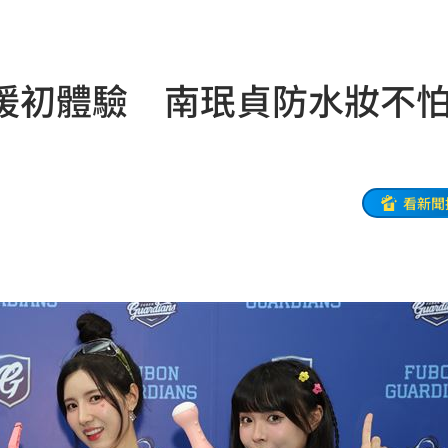
看
13:24
約
13:21
援初體驗 南珉貞防水妝不
布了
13:21
臉
13:16
變臉
13:16
看新聞
護航
13:14
歧視
13:09
金
13:08
票員
13:05
3:01