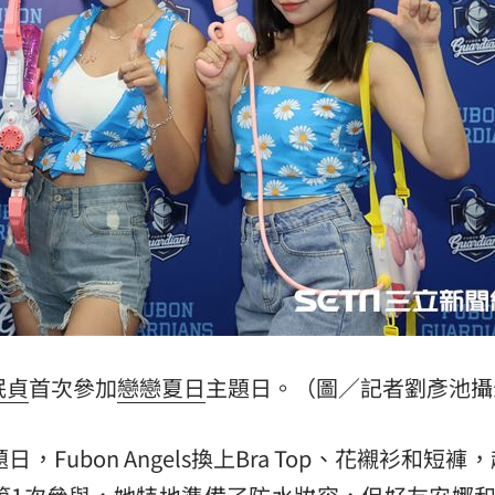
12:55
貫砲
12:54
應了
12:53
可能
12:00
珉貞
首次參加
戀戀夏日
主題日。（圖／記者劉彥池攝
」
18:00
Fubon Angels換上Bra Top、花襯衫和短褲
意
13:00