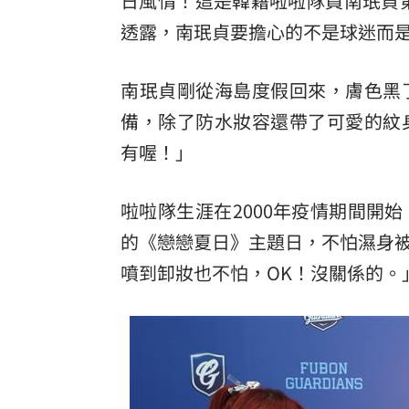
日風情！這是韓籍啦啦隊員南珉貞
透露，南珉貞要擔心的不是球迷而是
罕病博士彭士齊 輪椅上的生命覺醒！
11
酷澎「爸氣父親節」國際官方品牌齊聚
南珉貞剛從海島度假回來，膚色黑
備，除了防水妝容還帶了可愛的紋身貼
有喔！」
啦啦隊生涯在2000年疫情期間開
的《戀戀夏日》主題日，不怕濕身
噴到卸妝也不怕，OK！沒關係的。