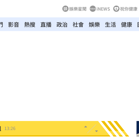
娛樂星聞
iNEWS
祝你健康
門
影音
熱搜
直播
政治
社會
娛樂
生活
健康
金堆
13:28
紅
13:27
金
13:26
」！
13:26
13:26
組
13:26