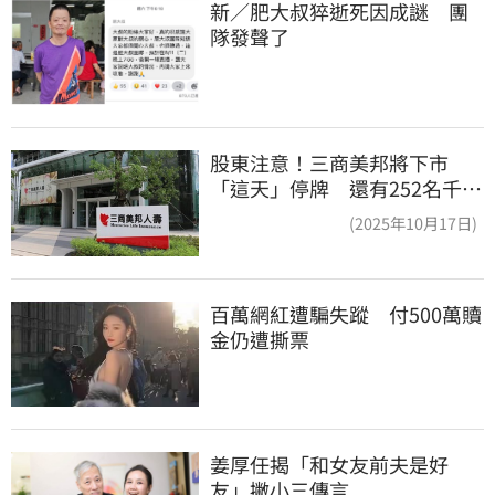
新／肥大叔猝逝死因成謎　團
隊發聲了
股東注意！三商美邦將下市
「這天」停牌 還有252名千張
大戶
(2025年10月17日)
百萬網紅遭騙失蹤　付500萬贖
金仍遭撕票
姜厚任揭「和女友前夫是好
友」撇小三傳言