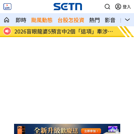
登入
即時
颱風動態
台股怎投資
熱門
影音
熱搜
盲眼龍婆5預言中2個「這項」牽涉台
陽台內褲沾精液！人