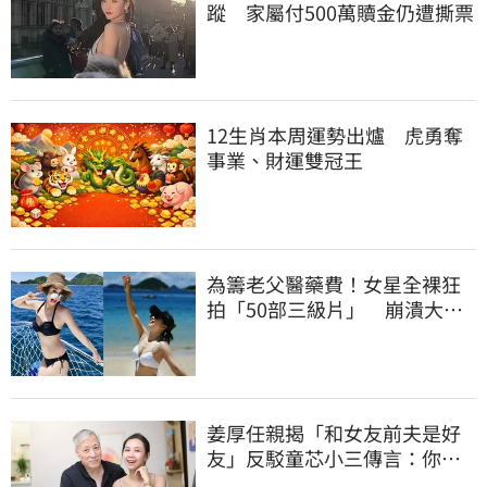
蹤 家屬付500萬贖金仍遭撕票
12生肖本周運勢出爐 虎勇奪
事業、財運雙冠王
為籌老父醫藥費！女星全裸狂
拍「50部三級片」 崩潰大
哭：沒靈魂了
姜厚任親揭「和女友前夫是好
友」反駁童芯小三傳言：你在
講三小？