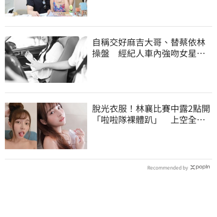
自稱交好麻吉大哥、替蔡依林
操盤 經紀人車內強吻女星挨
告！栽在錄音檔
脫光衣服！林襄比賽中露2點開
「啦啦隊裸體趴」 上空全裸
被看光光
Recommended by