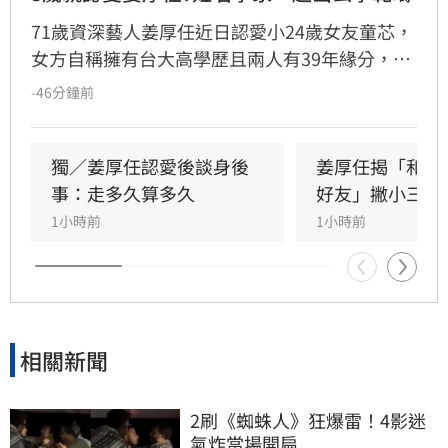
71歲資深藝人姜厚任近日認愛小24歲女友童芯，
女方自稱擁有台大高學歷且兩人有39年緣分，引
發熱議。隨後女方過往背景遭網友起底，包括多
-46分鐘前
重姓名及婚史遭質疑，網友紛紛提醒姜厚任防
騙。姓名學家吳睿穎指出，女方成年後兩度改姓
恐有違反姓名條例疑慮，且其自稱三歲即認定對
獨／姜厚任認愛後談身後
姜厚任揭「和女
方為老公的說法邏輯矛盾。吳睿穎直言，這段戀
事：走多久算多久
好友」撇小三傳
情的人設背景過於離奇，已完全超出玄學範疇，
1小時前
1小時前
引發各界對女方真實動機的廣泛討論，這段戀情
也因此成為近期演藝圈備受矚目的焦點話題。
相關新聞
2刷《蜘蛛人》狂爆雷！4影迷
氣炸當場開扁