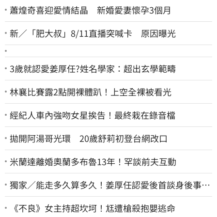
蕭煌奇喜迎愛情結晶 新婚愛妻懷孕3個月
新／「肥大叔」8/11直播突喊卡 原因曝光
3歲就認愛姜厚任?姓名學家：超出玄學範疇
林襄比賽露2點開裸體趴！上空全裸被看光
經紀人車內強吻女星挨告！最終栽在錄音檔
拋開阿湯哥光環 20歲舒莉初登台網改口
米蘭達離婚奧蘭多布魯13年！罕談前夫互動
獨家／能走多久算多久！姜厚任認愛後首談身後事
「遺囑進度」曝光
《不良》女主持超坎坷！尪遭槍殺抱嬰逃命