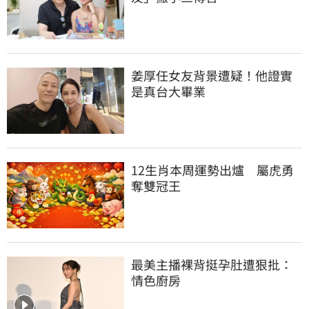
姜厚任女友背景遭疑！他證實
是真台大畢業
12生肖本周運勢出爐　屬虎勇
奪雙冠王
最美主播裸背挺孕肚遭狠批：
情色廚房