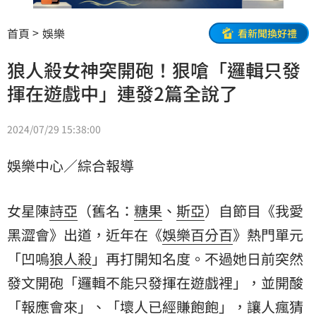
首頁
娛樂
看新聞換好禮
狼人殺女神突開砲！狠嗆「邏輯只發
揮在遊戲中」連發2篇全說了
2024/07/29 15:38:00
娛樂中心／綜合報導
女星陳
詩亞
（舊名：
糖果
、
斯亞
）自節目《
我愛
黑澀會
》出道，近年在《
娛樂百分百
》熱門單元
「凹嗚
狼人殺
」再打開知名度。不過她日前突然
發文開砲「邏輯不能只發揮在遊戲裡」，並開酸
「報應會來」、「壞人已經賺飽飽」，讓人瘋猜