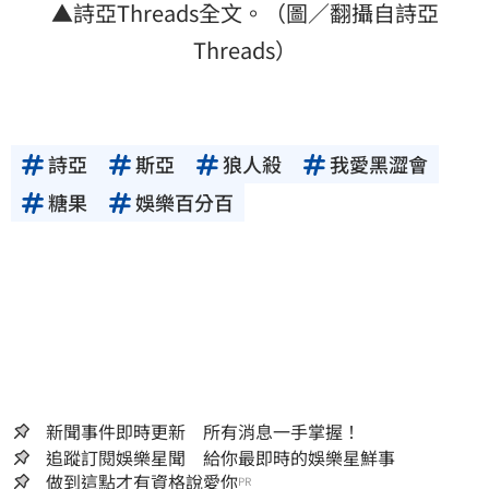
▲詩亞Threads全文。（圖／翻攝自詩亞
Threads）
詩亞
斯亞
狼人殺
我愛黑澀會
糖果
娛樂百分百
新聞事件即時更新 所有消息一手掌握！
追蹤訂閱娛樂星聞 給你最即時的娛樂星鮮事
做到這點才有資格說愛你
PR