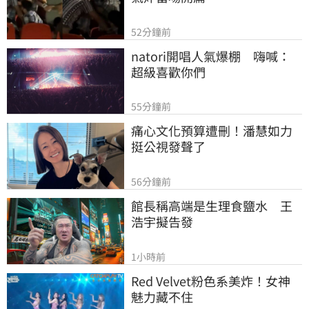
52分鐘前
natori開唱人氣爆棚　嗨喊：
超級喜歡你們
55分鐘前
痛心文化預算遭刪！潘慧如力
挺公視發聲了
56分鐘前
館長稱高端是生理食鹽水　王
浩宇擬告發
1小時前
Red Velvet粉色系美炸！女神
魅力藏不住