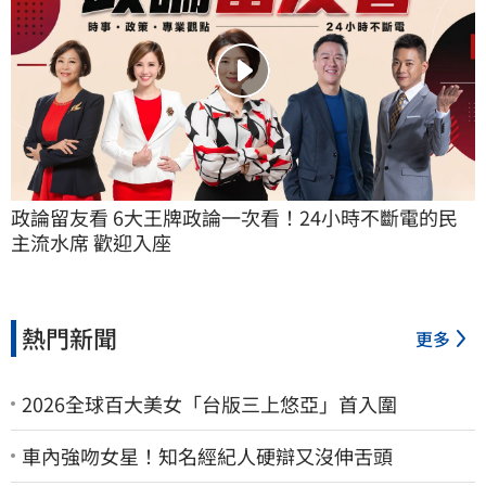
政論留友看 6大王牌政論一次看！24小時不斷電的民
主流水席 歡迎入座
熱門新聞
更多
2026全球百大美女「台版三上悠亞」首入圍
車內強吻女星！知名經紀人硬辯又沒伸舌頭