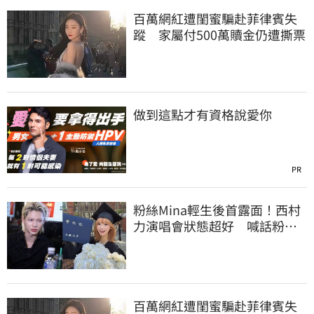
百萬網紅遭閨蜜騙赴菲律賓失
蹤 家屬付500萬贖金仍遭撕票
做到這點才有資格說愛你
PR
粉絲Mina輕生後首露面！西村
力演唱會狀態超好 喊話粉
絲：我們心意相通
百萬網紅遭閨蜜騙赴菲律賓失