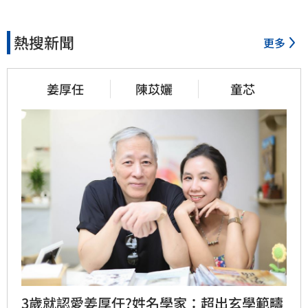
熱搜新聞
更多
姜厚任
陳苡孋
童芯
3歲就認愛姜厚任?姓名學家：超出玄學範疇