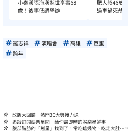
小秦漢張海漢逝世享壽68
肥大叔46歲驟
歲！後事低調舉辦
過車禍死劫
羅志祥
演唱會
高雄
巨蛋
跨年
改版大回饋 熱門3C大獎接力送
追蹤訂閱娛樂星聞 給你最即時的娛樂星鮮事
腹部脂肪的「剋星」找到了，常吃這幾物，吃走大肚
PR