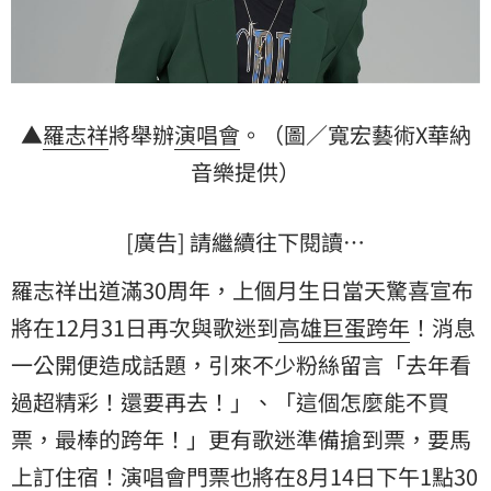
▲
羅志祥
將舉辦
演唱會
。（圖／寬宏藝術X華納
音樂提供）
[廣告] 請繼續往下閱讀…
羅志祥出道滿30周年，上個月生日當天驚喜宣布
將在12月31日再次與歌迷到
高雄
巨蛋
跨年
！消息
一公開便造成話題，引來不少粉絲留言「去年看
過超精彩！還要再去！」、「這個怎麼能不買
票，最棒的跨年！」更有歌迷準備搶到票，要馬
上訂住宿！演唱會門票也將在8月14日下午1點30