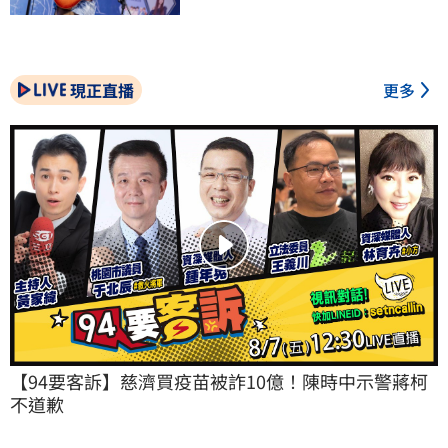
現正直播
更多
【94要客訴】慈濟買疫苗被詐10億！陳時中示警蔣柯
不道歉