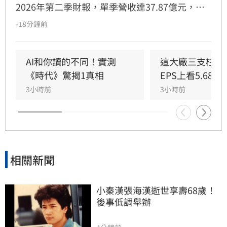
2026年第二季財報，單季營收達37.87億元，年
增85.31%，創下歷史新高。上半年累計EPS達
-18分鐘前
8.51元，獲利已達去年全年六成。受惠於AI驅動
半導體設備擴張週期，加上先進封裝與記憶體需
求暢旺，帶動化學品供應系統與自動化控制業務
AI和你讀的不同！實測
這大廠三支柱到
強勁成長。朋億*透過台灣、中國及東南亞的跨國
《時代》驚揭1真相
EPS上看5.68元
佈局，彈性調配資源以滿足全球產能重組需求。
3小時前
3小時前
展望後市，在AI投資熱潮支撐下，公司對第三季
營運抱持審慎樂觀，目標持續擴大營運規模，在
半導體產業擴產黃金期再創佳績。
相關新聞
小秦漢張海漢逝世享壽68歲！
後事低調舉辦