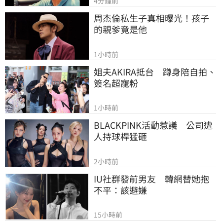
4分鐘前
周杰倫私生子真相曝光！孩子
的親爹竟是他
1小時前
姐夫AKIRA抵台　蹲身陪自拍、
簽名超寵粉
1小時前
BLACKPINK活動惹議　公司遭
人持球桿猛砸
2小時前
IU社群發前男友　韓網替她抱
不平：該避嫌
15小時前