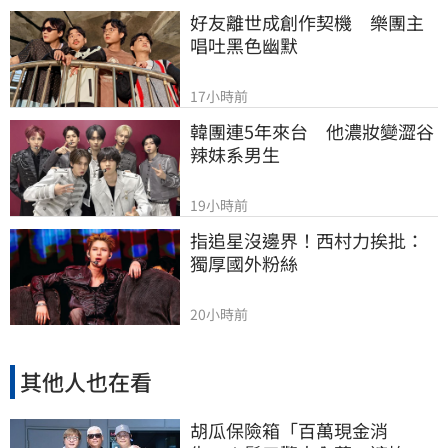
好友離世成創作契機　樂團主
唱吐黑色幽默
17小時前
韓團連5年來台　他濃妝變澀谷
辣妹系男生
19小時前
指追星沒邊界！西村力挨批：
獨厚國外粉絲
20小時前
其他人也在看
胡瓜保險箱「百萬現金消