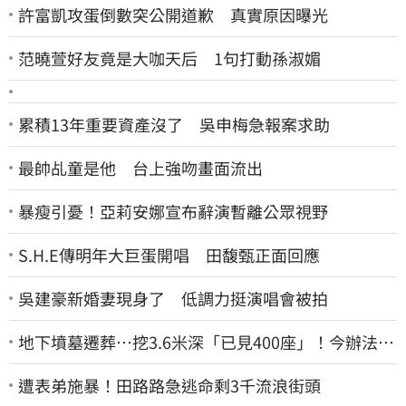
許富凱攻蛋倒數突公開道歉 真實原因曝光
范曉萱好友竟是大咖天后 1句打動孫淑媚
累積13年重要資產沒了 吳申梅急報案求助
最帥乩童是他 台上強吻畫面流出
暴瘦引憂！亞莉安娜宣布辭演暫離公眾視野
S.H.E傳明年大巨蛋開唱 田馥甄正面回應
吳建豪新婚妻現身了 低調力挺演唱會被拍
地下墳墓遷葬…挖3.6米深「已見400座」！今辦法會
安撫祖先
遭表弟施暴！田路路急逃命剩3千流浪街頭