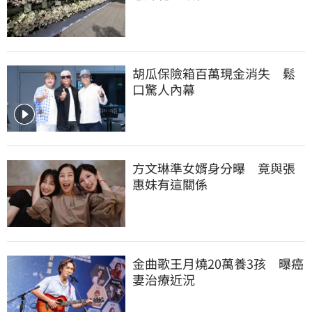
胡瓜保險箱百萬現金消失　鬆
口驚人內幕
方文琳準女婿身分曝　竟與張
惠妹有這關係
金曲歌王月燒20萬養3孩　曝癌
妻治療近況