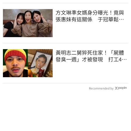
方文琳準女婿身分曝光！竟與
張惠妹有這關係 于冠華鬆口
真實交情
黃明志二舅猝死住家！「屍體
發臭一週」才被發現 打工40
年悲慘餘生曝
Recommended by