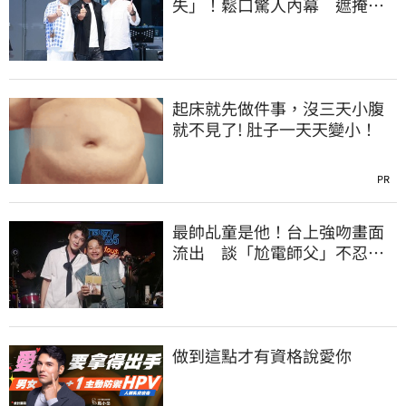
失」！鬆口驚人內幕 遮掩滅
證遭丁柔安抓包
起床就先做件事，沒三天小腹
就不見了! 肚子一天天變小！
PR
最帥乩童是他！台上強吻畫面
流出 談「尬電師父」不忍發
聲了
做到這點才有資格說愛你