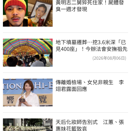
黃明志二舅猝死住家！屍體發
臭一週才發現
地下墳墓遷葬…挖3.6米深「已
見400座」！今辦法會安撫祖先
(2026年08月06日)
傳離婚檢場、女兒非親生　李
翊君露面回應
天后化妝師告別式　江蕙、張
惠妹花籃致哀