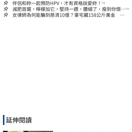
囊，瘦出小蠻腰
伴侶和妳一起預防HPV，才有資格說愛妳！
PR
減肥首選，檸檬加它，堅持一週，腰細了，瘦到你懷疑
PR
人生
女律師為何能騙到慈濟10億？豪宅藏158公斤黃金 李
怡貞驚曝背後身分
延伸閱讀