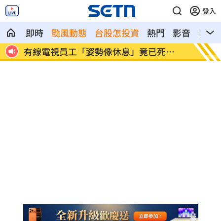
登入
即時
颱風動態
台股怎投資
熱門
影音
熱搜
坡大賽
有線電視員工「姿勢像休息」竟已死
金融族
12hrs