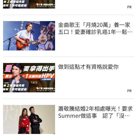
PR
金曲歌王「月燒20萬」養一家
五口！愛妻確診乳癌1年…鬆口
治療近況
做到這點才有資格說愛你
PR
蕭敬騰結婚2年相處曝光！要求
Summer做這事 認了「沒秒
回」就緊張