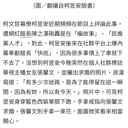
（圖／翻攝自柯昱安臉書）
柯文哲幕僚柯昱安近期頻頻在節目上評論此事，
遭網紅
館長
陳之漢砲轟是在「編故事」、「民進
黨人才」。對此，柯昱安後來在社群平台上曝內
幕奉勸館長「快逃」，因為很多事情上了車就下
不去了。沒想到柯昱安今晚突然在個人社群標註
華視主播女友張馨文 ，並曬出求婚的照片，浪漫
寫道：「有多少次迷路，是為了能停留在這一瞬
間，因為有妳，所以有今天。」照片中，可見柯
昱安身穿藍色西裝單膝下跪，手拿戒指向張馨文
求婚，張馨文則手拿一束花，面露微笑看來相當
開心。