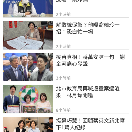
2小時前
解散統促黨？他曝翁曉玲一
招：恐白忙一場
2小時前
疫苗真相！蔣萬安嗆一句　謝
金河痛心發聲
3小時前
北市教育局再喊虐童案遭渲
染！林月琴開嗆
8小時前
挺蘇巧慧！回顧蔡英文新北寫
下1驚人紀錄