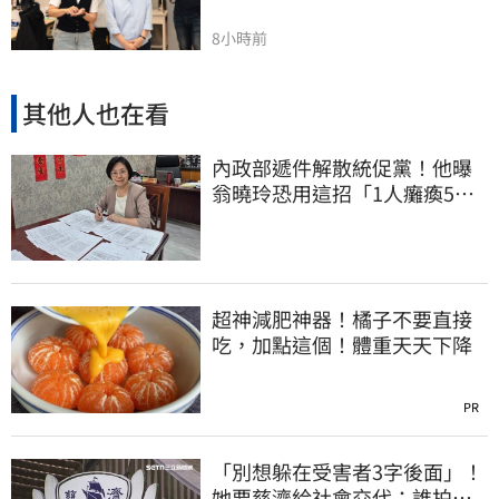
8小時前
其他人也在看
內政部遞件解散統促黨！他曝
翁曉玲恐用這招「1人癱瘓5
權」：恐白忙一場
超神減肥神器！橘子不要直接
吃，加點這個！體重天天下降
PR
「別想躲在受害者3字後面」！
她要慈濟給社會交代：誰拍板