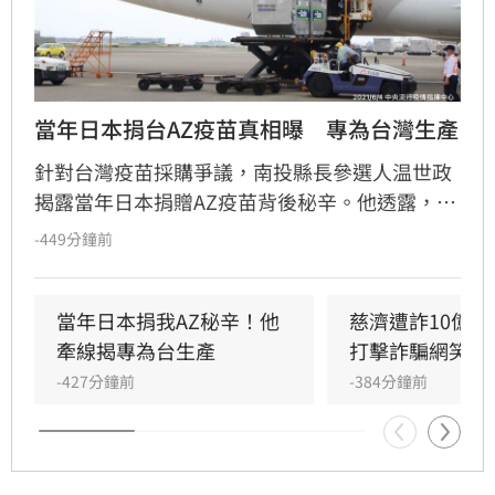
當年日本捐台AZ疫苗真相曝　專為台灣生產
針對台灣疫苗採購爭議，南投縣長參選人温世政
揭露當年日本捐贈AZ疫苗背後秘辛。他透露，這
批疫苗源於他透過牛津大學人脈牽線，請廠商專
-449分鐘前
門為台灣加開產線生產。考量國際處境及避免中
國阻撓，最終採取先送往日本、再由日本捐贈給
台灣的策略。此內幕曝光後，引起政壇熱議，民
當年日本捐我AZ秘辛！他
慈濟遭詐10億　
進黨議員卓冠廷與王浩宇感嘆，當時台灣四處奔
牽線揭專為台生產
打擊詐騙網笑翻
走爭取疫苗，外界卻誤解為日本贈送剩餘庫存，
-427分鐘前
-384分鐘前
如今真相大白，證明這是一場充滿艱辛的防疫外
交，更顯示出台日友好情誼背後的努力與不易。