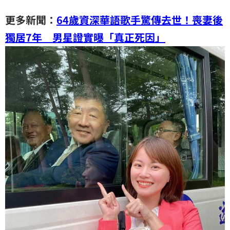
更多新聞：
64歲資深華語歌手驚傳去世！喪妻後
獨居7年 男星證實曝「真正死因」