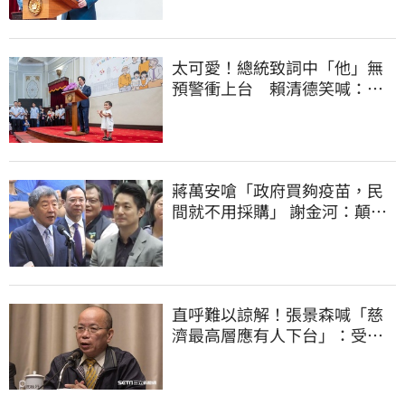
太可愛！總統致詞中「他」無
預警衝上台 賴清德笑喊：卸
任再交棒給你
蔣萬安嗆「政府買夠疫苗，民
間就不用採購」 謝金河：顛倒
黑白令人痛心
直呼難以諒解！張景森喊「慈
濟最高層應有人下台」：受害
者是捐款的大眾