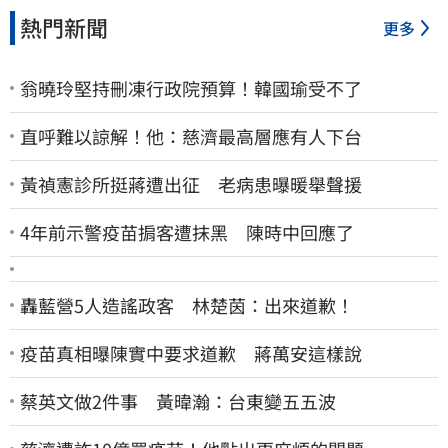
熱門新聞
更多
翁曉玲堅持刪凍行政院預算！韓國瑜受不了
直呼難以諒解！他：慈濟最高層應有人下台
黃禎憲診所挺蔣遭出征 老病患曝暖舉聲援
4年前示警疫苗掮客遭抹黑 陳時中回應了
轟藍營5人造謠政客 林楚茵：出來道歉！
疫苗真相曝陳實中要求道歉 蔣萬安這樣說
蔡英文做2件事 黃暐瀚：台東變五五波