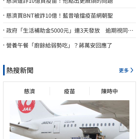
慈濟遭詐10億買疫苗！他點出更麻煩的問題
慈濟買BNT被詐10億！藍昔嗆擋疫苗網朝聖
政府「生活補助金5000元」連3天發放 逾期視同放
棄
營養午餐「廚餘給弱勢吃」？蔣萬安回應了
熱搜新聞
更多
慈濟
疫苗
陳時中