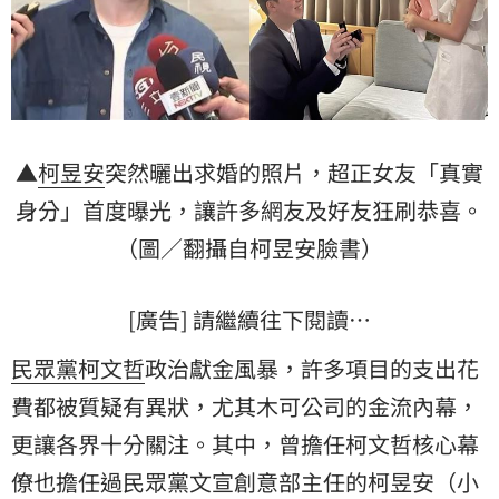
▲
柯昱安
突然曬出求婚的照片，超正女友「真實
身分」首度曝光，讓許多網友及好友狂刷恭喜。
（圖／翻攝自柯昱安臉書）
[廣告] 請繼續往下閱讀…
民眾黨
柯文哲
政治獻金風暴，許多項目的支出花
費都被質疑有異狀，尤其木可公司的金流內幕，
更讓各界十分關注。其中，曾擔任柯文哲核心幕
僚也擔任過民眾黨文宣創意部主任的柯昱安（
小