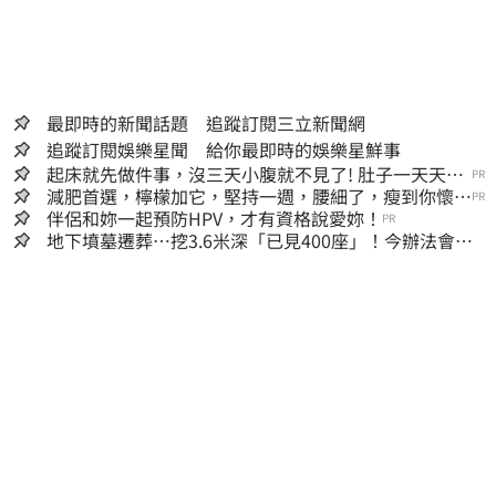
最即時的新聞話題 追蹤訂閱三立新聞網
追蹤訂閱娛樂星聞 給你最即時的娛樂星鮮事
起床就先做件事，沒三天小腹就不見了! 肚子一天天變
PR
小！
減肥首選，檸檬加它，堅持一週，腰細了，瘦到你懷疑
PR
人生
伴侶和妳一起預防HPV，才有資格說愛妳！
PR
地下墳墓遷葬…挖3.6米深「已見400座」！今辦法會安
撫祖先