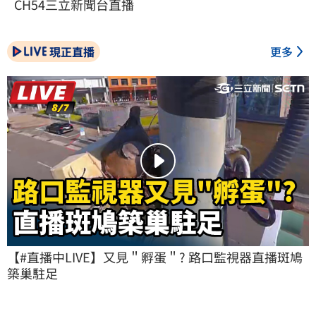
CH54三立新聞台直播
現正直播
更多
【#直播中LIVE】又見＂孵蛋＂? 路口監視器直播斑鳩
築巢駐足