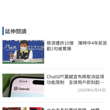
延伸閱讀
慈濟遭詐10億　陳時中4年前苦
勸1句被罵爆
ChatGPT震撼宣布將取消這項
功能限制 全球用戶即刻起
「免費」用到飽
(2025年01月24日)
台北市長投票結果曝　她驚