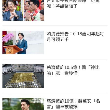
喊：蔣該緊張了
賴清德預告：0-18歲明年起每
月可領五千
慈濟遭詐10.6億！醫「神比
喻」眾一看秒懂
慈濟被詐10億！蔣萬安「名
言」翻車被酸爆