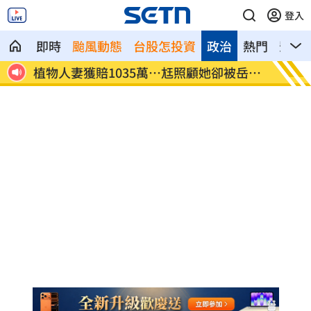
登入
即時
颱風動態
台股怎投資
政治
熱門
影音
成協
植物人妻獲賠1035萬…尪照顧她卻被岳母
宏都拉
告
灣