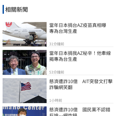
相關新聞
當年日本捐台AZ疫苗真相曝　
專為台灣生產
31分鐘前
當年日本捐我AZ秘辛！他牽線
揭專為台生產
53分鐘前
慈濟遭詐10億　AIT突發文打擊
詐騙網笑翻
1小時前
慈濟遭詐10億　國民黨不認錯
反嗆⋯網炸鍋