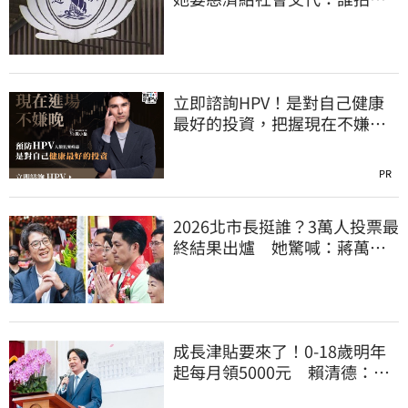
付10.6億
立即諮詢HPV！是對自己健康
最好的投資，把握現在不嫌
晚！
PR
2026北市長挺誰？3萬人投票最
終結果出爐 她驚喊：蔣萬安
真該緊張了
成長津貼要來了！0-18歲明年
起每月領5000元 賴清德：此
時不生更待何時