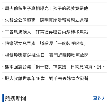
周杰倫私生子真相曝光！孩子的親爹竟是他
失智公公偷超商 陳明真崩潰報警親立遺囑
工會風波擴大 許常德再嗆曹雨婷轉移焦點
愷樂認女兒早產 道歉曝「一度裝呼吸機」
楊紫瓊嗨慶64歲生日 豪門尪曬接吻照放閃
熊本強震台灣「捐一物」神救援 日網見物資、捐款
喊：給台灣統治算了
肥大叔離世享年46歲 對手丟丟妹悼念發聲
熱搜新聞
更多