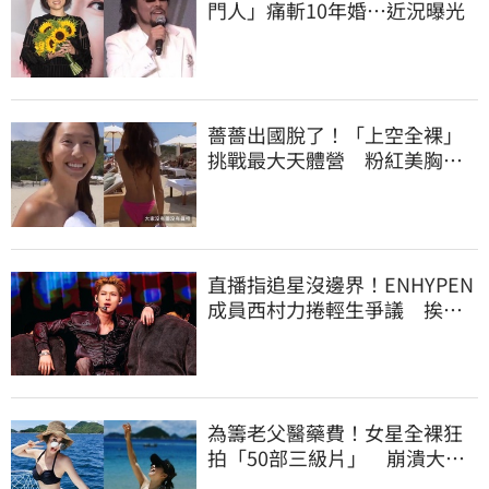
門人」痛斬10年婚…近況曝光
薔薔出國脫了！「上空全裸」
挑戰最大天體營 粉紅美胸被
路人狂讚
直播指追星沒邊界！ENHYPEN
成員西村力捲輕生爭議 挨
批：獨厚國外粉絲
為籌老父醫藥費！女星全裸狂
拍「50部三級片」 崩潰大
哭：沒靈魂了