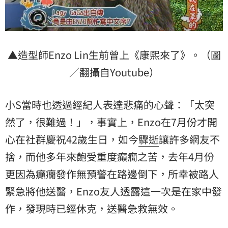
▲造型師Enzo Lin生前曾上《康熙來了》。（圖
／翻攝自Youtube）
小S當時也透過經紀人表達悲痛的心聲：「太突
然了，很難過！」，事實上，Enzo在7月份才開
心在社群慶祝42歲生日，如今
驟逝
讓許多網友不
捨，而他多年來飽受重度癲癇之苦，去年4月份
更因為癲癇發作無預警在路邊倒下，所幸被路人
緊急將他送醫，Enzo友人透露這一次是在家中發
作，發現時已經休克，送醫急救無效。