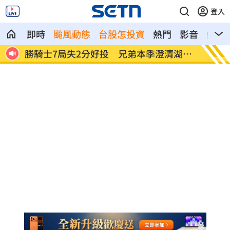
登入
即時
颱風動態
台股怎投資
熱門
影音
熱搜
人紀錄
勝騎士7局失2分好投 兄弟本季澄清湖首
大盤回
勝