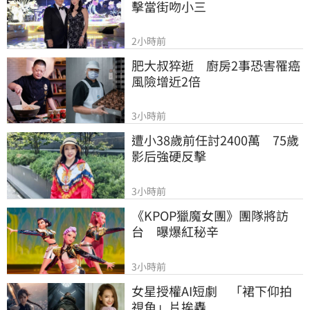
擊當街吻小三
2小時前
肥大叔猝逝　廚房2事恐害罹癌
風險增近2倍
3小時前
遭小38歲前任討2400萬　75歲
影后強硬反擊
3小時前
《KPOP獵魔女團》團隊將訪
台　曝爆紅秘辛
3小時前
女星授權AI短劇　「裙下仰拍
視角」片挨轟