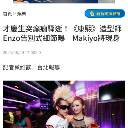
首頁
娛樂
看新聞換好禮
才慶生突癲癇驟逝！《康熙》造型師
Enzo告別式細節曝 Makiyo將現身
2024/08/29 12:00:00
記者蔡維歆／台北報導