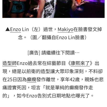
▲
Enzo
Lin（左）過世，
Makiyo
在臉書發文掉
念。（圖／翻攝自Enzo Lin臉書）
[廣告] 請繼續往下閱讀…
造型師
Enzo過去常在綜藝節目《
康熙來了
》出
現，總是以前衛的造型讓大眾印象深刻，不料卻
在25日因為
癲癇
發作離世，享年42歲，親姊也悲
痛證實死因，坦言「就是單純的癲癇發作走
的」，如今Enzo告別式日期地點也曝光了。