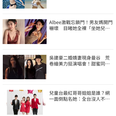
Albee激戰忘鎖門！男友媽開門
嚇壞 目睹她全裸「坐她兒子
身上」
吳建豪二婚嬌妻現身曼谷 荒
卷繪美力挺演唱會！甜蜜同框
合照首度曝光
兒童台最紅哥哥姐姐是誰？網
一面倒點名她：全台沒人不認
識