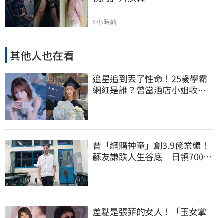
4小時前
其他人也在看
追星追到丟了性命！25歲學霸
網紅是誰？曾當酒店小姐收入
破億 警方證實
昔「網購神童」創3.9億業績！
蘇友謙跌人生谷底 日領700元
零用錢重出發
差點是張菲的女人！「玉女掌