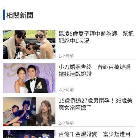
相關新聞
昆凌8歲愛子拜中醫為師　幫把
脈說中1狀況
1小時前
小刀婚姻告終　昔砸百萬辦婚
禮找連戰證婚
2小時前
15歲倒追27歲男懷孕！36歲美
魔女當阿嬤了
2小時前
百億千金爆婚變　富少尪遭目