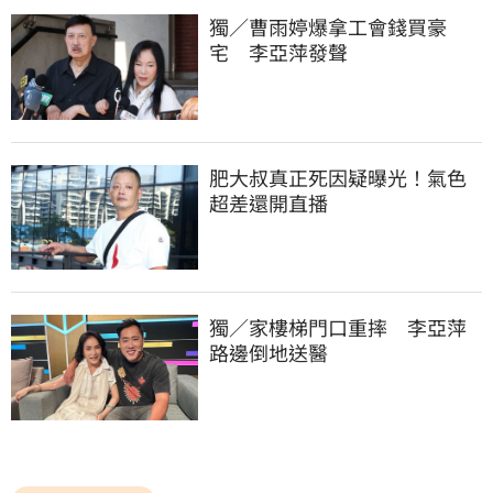
獨／曹雨婷爆拿工會錢買豪
宅　李亞萍發聲
肥大叔真正死因疑曝光！氣色
超差還開直播
獨／家樓梯門口重摔　李亞萍
路邊倒地送醫