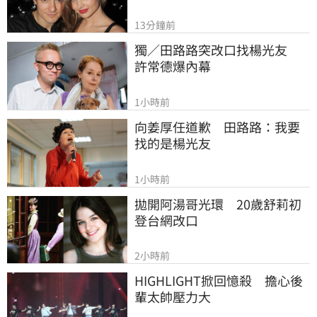
13分鐘前
獨／田路路突改口找楊光友　
許常德爆內幕
1小時前
向姜厚任道歉　田路路：我要
找的是楊光友
1小時前
拋開阿湯哥光環　20歲舒莉初
登台網改口
2小時前
HIGHLIGHT掀回憶殺　擔心後
輩太帥壓力大