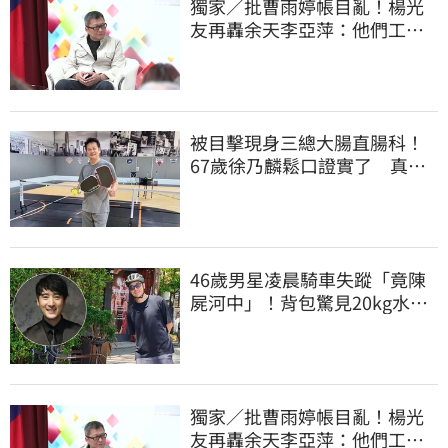
獨家／批曹雨婷帳目亂！楊光
友再轟余天李亞萍：他們工會
跟演藝圈沒關
被目擊現身三總大腸直腸科！
67歲徐乃麟鬆口證實了 真實
體況曝光
46歲男星凌晨騎車失蹤「竟陳
屍河中」！背包驚見20kg水泥
塊 死因成謎
獨家／批曹雨婷帳目亂！楊光
友再轟余天李亞萍：他們工會