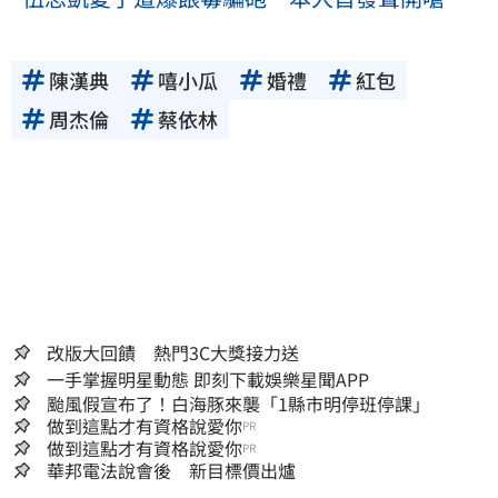
陳漢典
嘻小瓜
婚禮
紅包
周杰倫
蔡依林
改版大回饋 熱門3C大獎接力送
一手掌握明星動態 即刻下載娛樂星聞APP
颱風假宣布了！白海豚來襲「1縣市明停班停課」
做到這點才有資格說愛你
PR
做到這點才有資格說愛你
PR
華邦電法說會後 新目標價出爐