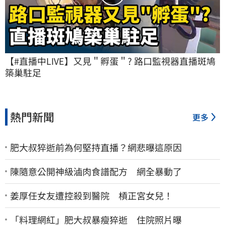
【#直播中LIVE】又見＂孵蛋＂? 路口監視器直播斑鳩
築巢駐足
熱門新聞
更多
肥大叔猝逝前為何堅持直播？網悲曝這原因
陳隨意公開神級滷肉食譜配方 網全暴動了
姜厚任女友遭控殺到醫院 槓正宮女兒！
「料理網紅」肥大叔暴瘦猝逝 住院照片曝