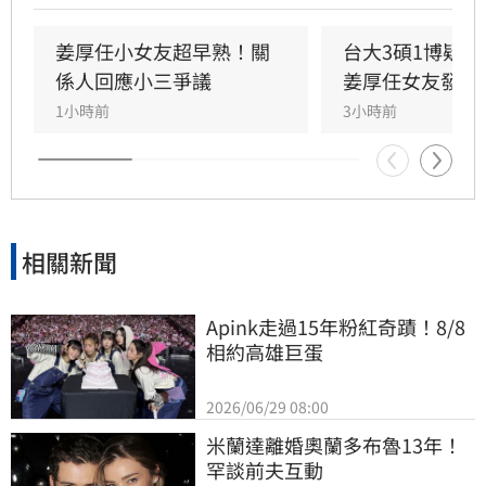
真相，試圖回應爭議，卻未提供具體學歷證明文
件，導致話題持續發酵，網友針對其學歷真實性
姜厚任小女友超早熟！關
台大3碩1博疑
仍存有諸多疑問。面對女友身陷輿論風波，姜厚
係人回應小三爭議
姜厚任女友發聲
任展現力挺態度，笑稱兩人的戀情已像偵探片，
1小時前
3小時前
強調對女友背景知情且不擔憂。林宜君
相關新聞
Apink走過15年粉紅奇蹟！8/8
相約高雄巨蛋
2026/06/29 08:00
米蘭達離婚奧蘭多布魯13年！
罕談前夫互動