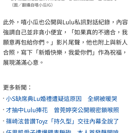
（圖／翻攝自嘻小瓜IG）
此外，嘻小瓜也公開與Lulu私訊對話紀錄，內容
強調自己並非貪小便宜，「如果真的不適合，我
願意再包給你們。」影片尾聲，他也附上與新人
合照，寫下「新婚快樂，我愛你們」作為祝福，
展現滿滿心意。
更多新聞：
小S缺席典Lu婚禮遭疑這原因 全網被暖哭
才抽中Lulu捧花 曾莞婷突公開親密鎖喉照
篠崎泫昔讚Toyz「持久型」交往內幕全說了
伍思凱愛子遭爆餵毒騙砲 本人首發聲開嗆