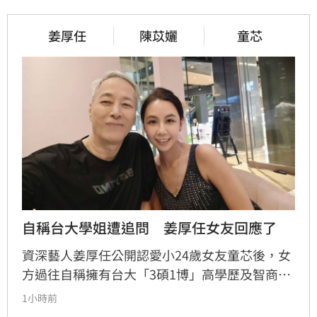
姜厚任
陳苡孋
童芯
自稱台大學姐遭追問　姜厚任女友回應了
資深藝人姜厚任公開認愛小24歲女友童芯後，女
方過往自稱擁有台大「3碩1博」高學歷及智商
146等背景引發外界高度質疑。童芯日前於社群
1小時前
發布千字長文，以「台大學姐」自居暢談邏輯與