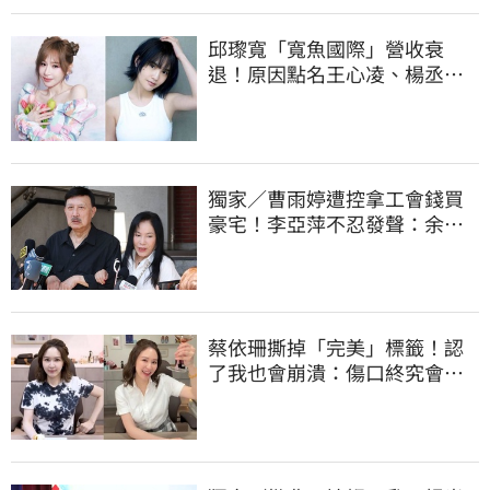
邱瓈寬「寬魚國際」營收衰
退！原因點名王心凌、楊丞琳
網笑翻：太誠實
獨家／曹雨婷遭控拿工會錢買
豪宅！李亞萍不忍發聲：余天
管工會都貼錢
蔡依珊撕掉「完美」標籤！認
了我也會崩潰：傷口終究會癒
合