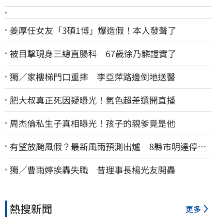
姜厚任女友「3碩1博」爆造假！本人發聲了
被目擊現身三總直腸科 67歲徐乃麟證實了
獨／家樓梯門口重摔 李亞萍路邊倒地送醫
肥大叔真正死因疑曝光！氣色超差還開直播
周杰倫私生子真相曝光！孩子的親爹竟是他
有望放颱風假？最新風雨預測出爐 8縣市明達停班
停課標準
獨／曹雨婷挨轟失職 昔理事長楊光友開轟
熱搜新聞
更多