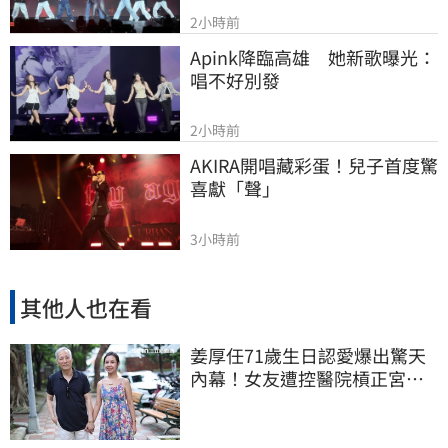
2小時前
Apink降臨高雄　她新歌曝光：
唱不好別發
2小時前
AKIRA開唱藏彩蛋！兒子首度驚
喜獻「聲」
3小時前
其他人也在看
姜厚任71歲生日認愛爆出驚天
內幕！女友遭控醫院槓正宮女
兒 場面超火爆