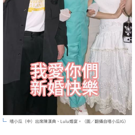
嘻小瓜（中）出席陳漢典、Lulu婚宴。（圖／翻攝自嘻小瓜IG）