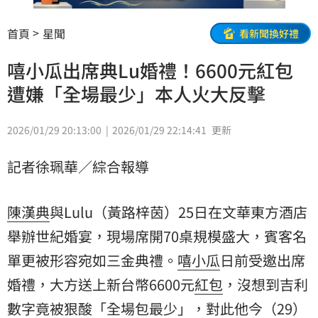
首頁
星聞
看新聞換好禮
嘻小瓜出席典Lu婚禮！6600元紅包
遭嫌「全場最少」本人火大反擊
2026/01/29 20:13:00
2026/01/29 22:14:41
更新
記者徐珮華／綜合報導
陳漢典
與Lulu（黃路梓茵）25日在文華東方酒店
舉辦世紀婚宴，現場席開70桌規模盛大，賓客名
單更被形容宛如三金典禮。
嘻小瓜
日前受邀出席
婚禮
，大方送上新台幣6600元
紅包
，沒想到吉利
數字竟被狠酸「全場包最少」，對此他今（29）