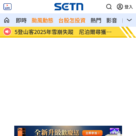
登入
即時
颱風動態
台股怎投資
熱門
影音
熱搜
獲遺
喝錯傷身！營養師整理喝咖啡「7大守則」
美：東
導