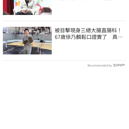
跟演藝圈沒關
被目擊現身三總大腸直腸科！
67歲徐乃麟鬆口證實了 真實
體況曝光
Recommended by