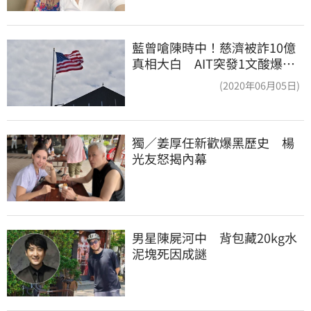
藍曾嗆陳時中！慈濟被詐10億
真相大白 AIT突發1文酸爆…
他笑：真的很會
(2020年06月05日)
獨／姜厚任新歡爆黑歷史　楊
光友怒揭內幕
男星陳屍河中　背包藏20kg水
泥塊死因成謎