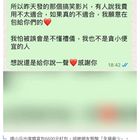
嘻小瓜出席婚宴包6600元紅包，卻被網友狠酸「全場最少」。