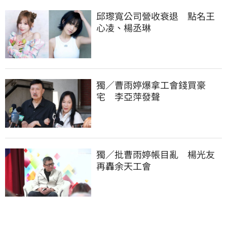
邱瓈寬公司營收衰退　點名王
心凌、楊丞琳
獨／曹雨婷爆拿工會錢買豪
宅　李亞萍發聲
獨／批曹雨婷帳目亂　楊光友
再轟余天工會