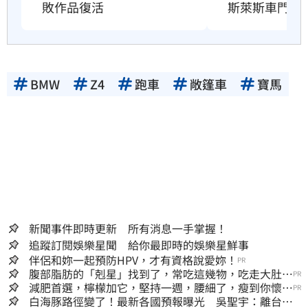
敗作品復活
斯萊斯車門」
BMW
Z4
跑車
敞篷車
寶馬
新聞事件即時更新 所有消息一手掌握！
追蹤訂閱娛樂星聞 給你最即時的娛樂星鮮事
伴侶和妳一起預防HPV，才有資格說愛妳！
PR
腹部脂肪的「剋星」找到了，常吃這幾物，吃走大肚
PR
囊，瘦出小蠻腰
減肥首選，檸檬加它，堅持一週，腰細了，瘦到你懷疑
PR
人生
白海豚路徑變了！最新各國預報曝光 吳聖宇：離台灣