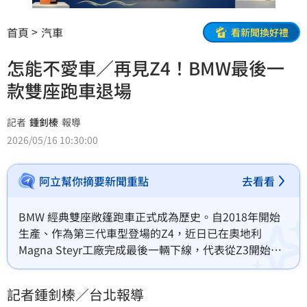
首頁
汽車
看新聞換好禮
怎能不愛車／再見Z4！BMW最後一
款雙座跑車退場
記者
鍾釗榛
報導
2026/05/16 10:30:00
阿立幫你摘要新聞重點
去看看
BMW 經典雙座敞篷跑車正式成為歷史。自2018年開始
生產、作為第三代車型登場的Z4，近日已在奧地利
Magna Steyr工廠完成最後一輛下線，代表從Z3開始、
延續近30年的BMW Z系列Roadster正式畫下句點，也象
徵品牌雙座跑車時代全面結束。
記者鍾釗榛／台北報導