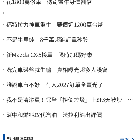
花1800萬修車 傳奇蠻牛身價翻倍
福特拉力神車重生 要價近1200萬台幣
不是牛馬蛙 8千萬超跑訂單秒殺
新Mazda CX-5接單 限時加碼好康
洗完車碟盤就生鏽 真相曝光超多人誤會
誰說車市不好 有人2027訂單全賣光了
我不是清潔員！保全「拒倒垃圾」上班3天被炒 找
法院討公道結果出爐
碳中和燃料取代汽油 法拉利給出評價
熱搜新聞
更多