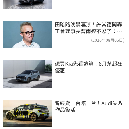
田路路晚景淒涼！許常德開轟
工會理事長曹雨婷不忍了：別
只包紅包慰問
(2026年08月06日)
想買Kia先看這篇！8月祭超狂
優惠
曾經賣一台賠一台！Audi失敗
作品復活