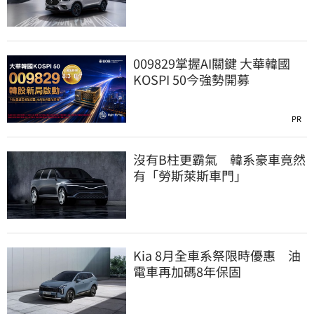
009829掌握AI關鍵 大華韓國
KOSPI 50今強勢開募
PR
沒有B柱更霸氣 韓系豪車竟然
有「勞斯萊斯車門」
Kia 8月全車系祭限時優惠 油
電車再加碼8年保固