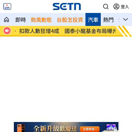
登入
即時
颱風動態
台股怎投資
汽車
熱門
影音
12
扣款人數狂增4成 國泰小龍基金布局曝光
車是我
費