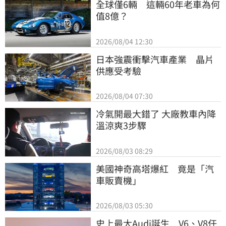
全球僅6輛　這輛60年老車為何
值8億？
2026/08/04 12:30
日本強震衝擊汽車產業　晶片
供應受考驗
2026/08/04 07:30
冷氣開最大錯了 大廠教車內降
溫涼爽3步驟
2026/08/03 08:29
美國神奇高塔爆紅　竟是「汽
車販賣機」
2026/08/03 05:30
史上最大Audi誕生　V6、V8任