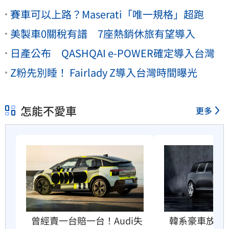
賽車可以上路？Maserati「唯一規格」超跑
美製車0關稅有譜 7座熱銷休旅有望導入
日產公布 QASHQAI e-POWER確定導入台灣
Z粉先別睡！ Fairlady Z導入台灣時間曝光
怎能不愛車
更多
曾經賣一台賠一台！Audi失
韓系豪車放大