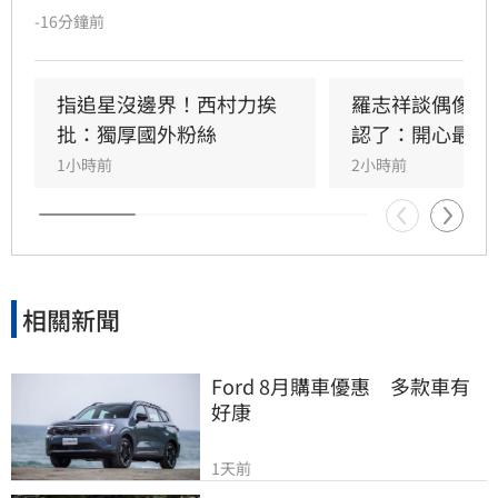
警方證實接獲報案並介入調查。生前Mina因追星
-16分鐘前
行為與過往經歷，長期遭受網路霸凌與人身攻
擊。曾與她互動的粉絲感嘆，Mina本人親切善
良，絕非外界傳言般傲慢，對於她選擇極端方式
指追星沒邊界！西村力挨
羅志祥談偶像飯
結束生命感到遺憾與不捨。此事件再度引發外界
批：獨厚國外粉絲
認了：開心最重
對網路暴力及追星文化的關注。該名粉絲呼籲，
1小時前
2小時前
追星不應成為生活唯一寄託，應珍惜自身生命。
目前確切死因與詳細案情，仍待警方進一步調查
釐清，此消息也讓全球粉絲深感震驚與悲痛。
相關新聞
Ford 8月購車優惠　多款車有
好康
1天前