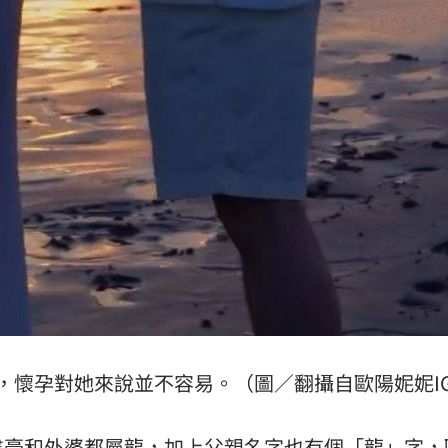
，懷孕對她來說並不容易。（圖／翻攝自歐陽妮妮I
書豪和外婆都屬龍，加上父親名字也有個「龍」字，