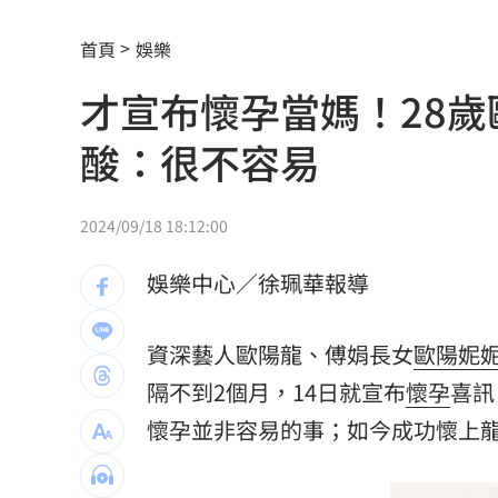
新北小小學童消防夏令營 讓學童擬真
首頁
娛樂
白海豚衝擊台日飛航 星宇宣布10班機
才宣布懷孕當媽！28
7月CPI年增2.54% 連3月突破通膨警戒
酸：很不容易
金鐘星光主持陣容曝 夏和熙木木續扛
白海豚颱風逼近日本！逾470航班停飛
1
2024/09/18 18:12:00
好友離世成創作契機 樂團主唱吐黑色
娛樂中心／徐珮華報導
潘裕文閃退歌壇 周定緯曝私下真實互
資深藝人歐陽龍、傅娟長女
歐陽妮
華邦電Q2獲利創高！上半年EPS達7.65
隔不到2個月，14日就宣布
懷孕
喜訊
割頸案受害家屬揭這真相！指加害者無
懷孕並非容易的事；如今成功懷上
林安可二軍連轟有原因 好友陳傑憲揭