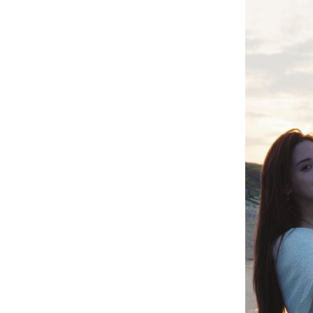
韓國羽球大師賽發威 蘇力揚挺進男單8
大世科上半年獲利創新高！EPS 1.58元
養樂多中壢廠爆蟑螂入侵乳品 稽查結
週末颱風假？白海豚挾紫暴雨 可能發
台灣彩券開獎直播中
20:31
LIVE三立+24小時直播
15:27
三立iNEWS新聞台線上直播
18:00
理想混蛋號召粉絲跨海追星吃美食！
18: