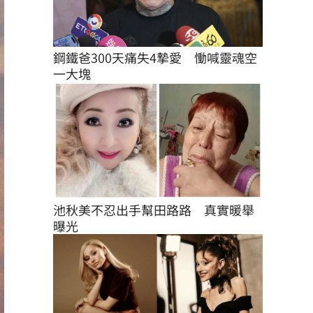
鋼鐵爸300天痛失4摯愛　慟喊靈魂空
一大塊
池秋美不忍出手幫田路路　真實暖舉
曝光