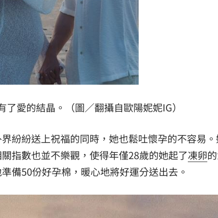
有了愛的結晶。（圖／翻攝自歐陽妮妮IG）
外界紛紛送上祝福的同時，她也鬆吐懷孕的不容易。
關指數也並不樂觀，使得年僅28歲的她起了
凍卵
的
準備50份好孕棉，暖心地將好運分送出去。