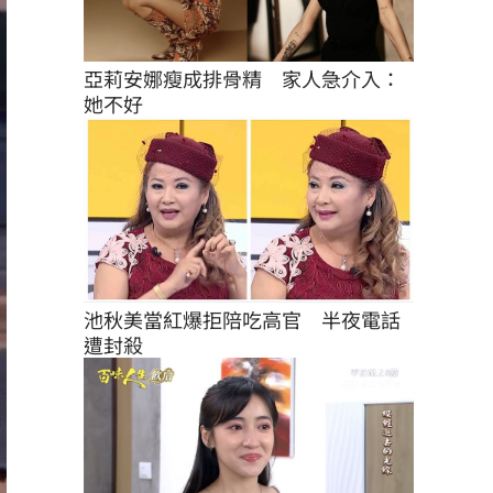
亞莉安娜瘦成排骨精　家人急介入：
她不好
池秋美當紅爆拒陪吃高官　半夜電話
遭封殺