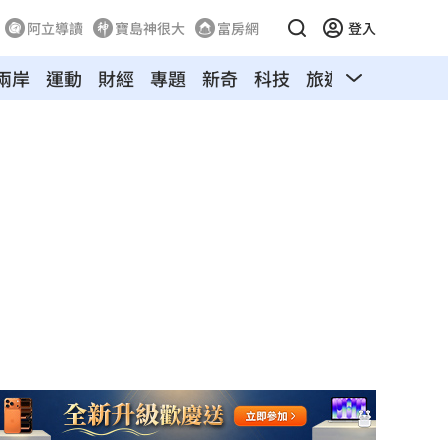
阿立導讀
寶島神很大
富房網
登入
兩岸
運動
財經
專題
新奇
科技
旅遊
汽車
寵物