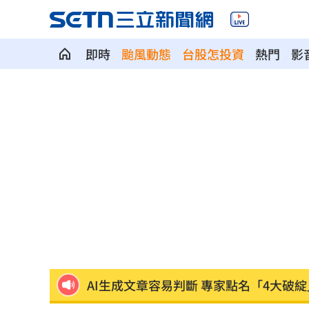
即時
颱風動態
台股怎投資
熱門
影
「欣瑩捕賢國昌在後? 」她揭藍白新竹亂
Jennie大秀火辣身材 自曝曾感到自卑
擺脫49戰0轟陰霾 陳子豪曝和界外球有
白海豚暴風圈恐擦過北台灣 最快明發
AI生成文章容易判斷 專家點名「4大破綻
熊本地震 林佳龍向日方遞交500萬賑災