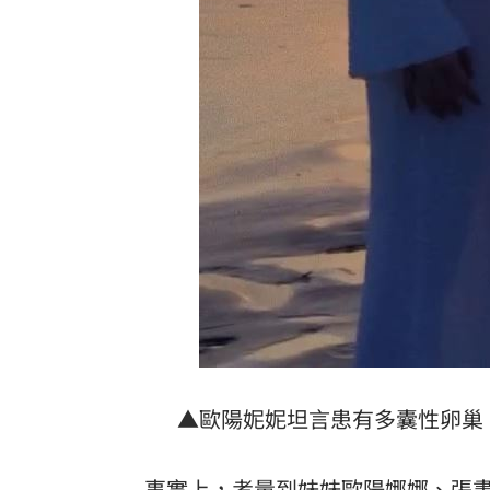
▲歐陽妮妮坦言患有多囊性卵巢
事實上，考量到妹妹
歐陽娜娜
、張