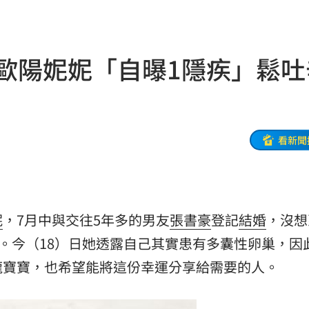
體驗
19:33
異動
19:31
歲歐陽妮妮「自曝1隱疾」鬆吐
線
19:25
紅毯
19:23
9:16
看新聞
幽默
19:13
動
19:11
妮
，7月中與交往5年多的男友
張書豪
登記
結婚
，沒想
元
19:10
。今（18）日她透露自己其實患有多囊性卵巢，因
誠意
19:08
龍寶寶，也希望能將這份幸運分享給需要的人。
內幕
19:07