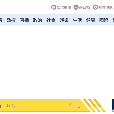
娛樂星聞
iNEWS
祝你健康
音
熱搜
直播
政治
社會
娛樂
生活
健康
國際
局
19:55
19:53
關
19:52
海警
19:51
」
19:45
款
19:35