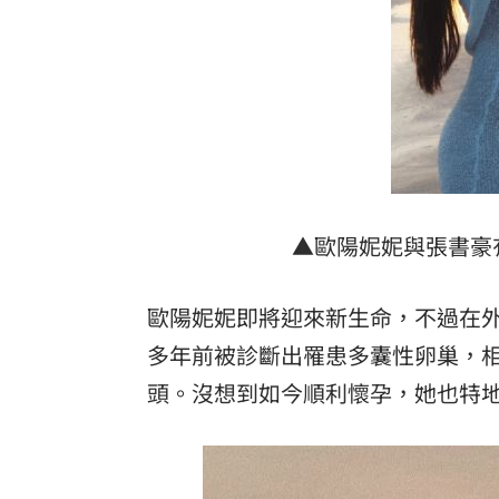
▲歐陽妮妮與張書豪
歐陽妮妮即將迎來新生命，不過在
多年前被診斷出罹患多囊性卵巢，相
頭。沒想到如今順利懷孕，她也特地