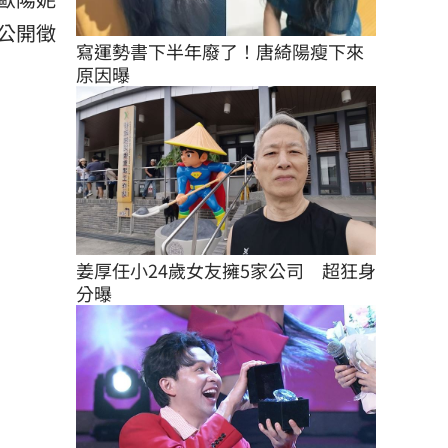
公開徵
寫運勢書下半年廢了！唐綺陽瘦下來
原因曝
姜厚任小24歲女友擁5家公司　超狂身
分曝