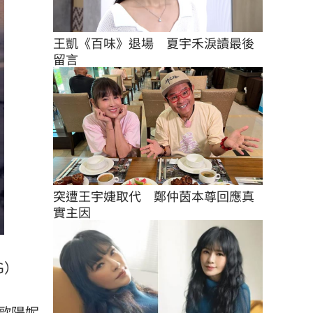
王凱《百味》退場　夏宇禾淚讀最後
留言
突遭王宇婕取代　鄭仲茵本尊回應真
實主因
G）
歐陽妮