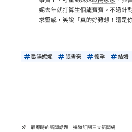
妮去年就打算生個龍寶寶。不過針
求靈感，笑說「真的好難想！還是
歐陽妮妮
張書豪
懷孕
結婚
最即時的新聞話題 追蹤訂閱三立新聞網