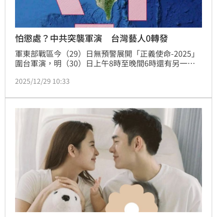
怕懲處？中共突襲軍演 台灣藝人0轉發
軍東部戰區今（29）日無預警展開「正義使命-2025」
圍台軍演，明（30）日上午8時至晚間6時還有另一波
軍演，其中包括實彈射擊。不過相比去年軍演時不少台
2025/12/29 10:33
灣藝人轉發相關消息，這次軍演卻相當安靜，平時總在
第一時間表態的歐陽娜娜也沒有動靜，僅發布新節目消
息，不提軍演。