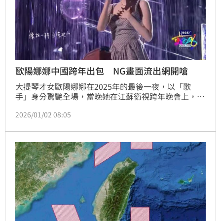
歐陽娜娜中國跨年出包 NG畫面流出網開嗆
大提琴才女歐陽娜娜在2025年的最後一夜，以「歌
手」身分驚艷全場，當晚她在江蘇衛視跨年晚會上，搭
檔大陸人氣歌手黃子弘凡，兩人在浪漫的玫瑰花車中甜
2026/01/02 08:05
蜜合唱《我的愛沒前奏》。不過網友驚見直播時「歌詞
跟不上」，無情留言「聽不下去了」。