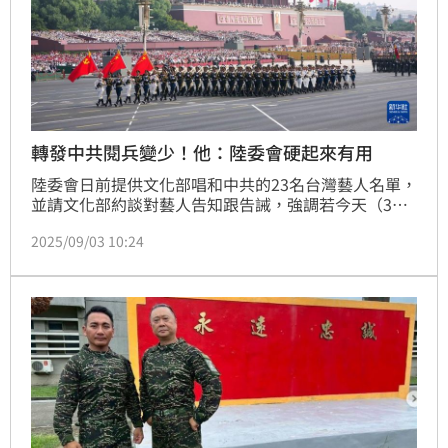
轉發中共閱兵變少！他：陸委會硬起來有用
陸委會日前提供文化部唱和中共的23名台灣藝人名單，
並請文化部約談對藝人告知跟告誡，強調若今天（3
日）中國九三閱兵後還是有藝人配合中國矮化國家主權
2025/09/03 10:24
或唱和武力言論將依法逐一裁處。中國央視新聞今日0
時準時在微博發文，舒淇、伊能靜、楊培安、楊宗緯、
吳康仁、林瑞陽、張庭、Tank等台灣藝人率續跟進轉
發。