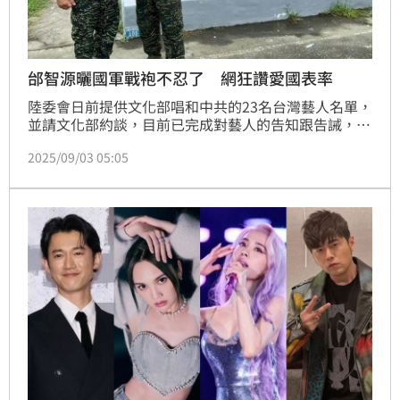
邰智源曬國軍戰袍不忍了 網狂讚愛國表率
陸委會日前提供文化部唱和中共的23名台灣藝人名單，
並請文化部約談，目前已完成對藝人的告知跟告誡，強
調若今（3）日中國九三閱兵後還是有藝人配合中國矮
2025/09/03 05:05
化國家主權或唱和武力言論，將依法逐一裁處。而今天
也是台灣的「九三軍人節」，藝人邰智源在社群平台上
貼出身穿國軍戰袍的照片，向三軍弟兄姊妹致意，讓網
友們大讚「邰哥根本藝人表率」。蔡維歆