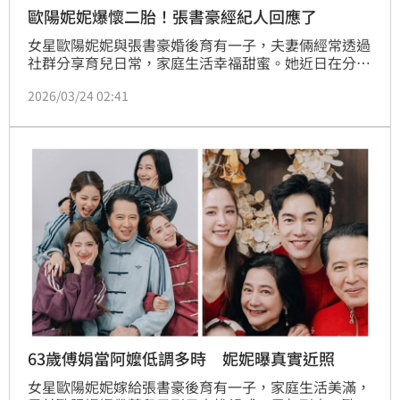
歐陽妮妮爆懷二胎！張書豪經紀人回應了
女星歐陽妮妮與張書豪婚後育有一子，夫妻倆經常透過
社群分享育兒日常，家庭生活幸福甜蜜。她近日在分享
30歲生日影片，卻因最後一幕疑似暗藏「二胎線索」，
2026/03/24 02:41
意外掀起網友熱議，對此張書豪經紀人也出面回應。
63歲傅娟當阿嬤低調多時 妮妮曝真實近照
女星歐陽妮妮嫁給張書豪後育有一子，家庭生活美滿，