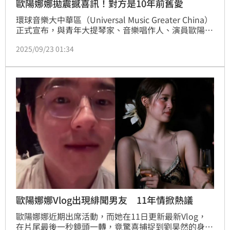
歐陽娜娜拋震撼喜訊！對方是10年前舊愛
環球音樂大中華區（Universal Music Greater China）
正式宣布，與青年大提琴家、音樂唱作人、演員歐陽娜
娜簽訂全新合作協議。此次合作涵蓋音樂製作、全球發
2025/09/23 01:34
行、演出與商業企劃，環球音樂將運用其國際資源，協
助她在音樂與跨界領域持續突破。
歐陽娜娜Vlog出現緋聞男友 11年情掀熱議
歐陽娜娜近期出席活動，而她在11日更新最新Vlog，
在片尾最後一秒鏡頭一轉，竟驚喜捕捉到劉昊然的身