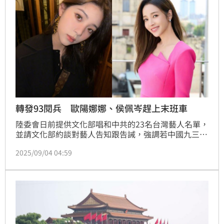
轉發93閱兵 歐陽娜娜、侯佩岑趕上末班車
陸委會日前提供文化部唱和中共的23名台灣藝人名單，
並請文化部約談對藝人告知跟告誡，強調若中國九三閱
兵後還是有藝人配合中國矮化國家主權或唱和武力言論
2025/09/04 04:59
將依法逐一裁處。中共官媒央視新聞昨（3）日在微博
發文：「此刻一起轉發！#九三盛大閱兵#，致敬勝
利！」舒淇、吳慷仁、伊能靜、吳奇隆、黃安等多台灣
藝人跟進轉發，讓台灣粉絲相當失望，而原本遲遲沒有
動作的歐陽娜娜、侯佩岑也趕上「末班車」轉發了。