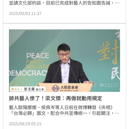
並請文化部約談，目前已完成對藝人的告知跟告誡，更
強調若今3日中國九三閱兵後還是有藝人配合中國矮化
2025/09/03 11:37
國家主權或唱和武力言論將依法逐一裁處。結果中國央
視新聞今日0時準時在微博發文，舒淇、伊能靜、吳奇
隆、楊培安、黃安等藝人跟進轉發，但在被點名的名單
中，歐陽娜娜與侯佩岑並未有進一步動作。蔡維歆
舔共藝人慘了！梁文傑：再做就動用規定
藝人歐陽娜娜、侯佩岑等人日前在微博轉發《央視》
「台灣必歸」圖文，配合中共宣傳統一，引起關注，陸
委會要求說明。陸委會副主委梁文傑今（29）日表示，
2025/08/29 05:15
調查了23名藝人，已經完成告知跟告誡，這次不是以懲