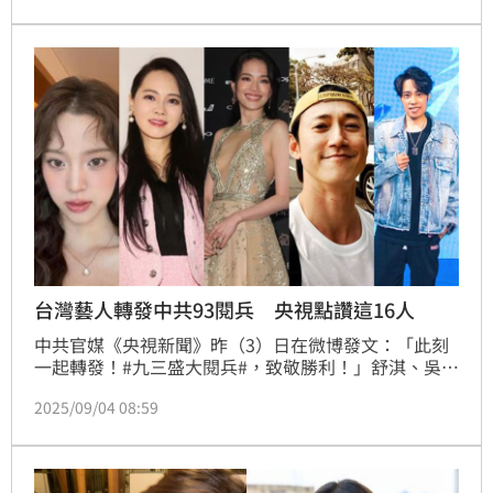
貼文，引起討論，陸委會也表示，會針對個案去研究。
對此，國台辦今（10）日大嗆，世人看清民進黨害怕兩
岸同胞雙向奔赴的心虛，民進黨應該反躬自省，台灣演
藝人員為何紛至沓來。
台灣藝人轉發中共93閱兵 央視點讚這16人
中共官媒《央視新聞》昨（3）日在微博發文：「此刻
一起轉發！#九三盛大閱兵#，致敬勝利！」舒淇、吳慷
仁、伊能靜、吳奇隆、黃安等多台灣藝人跟進轉發，讓
2025/09/04 08:59
台灣粉絲相當失望，而《央視》則在台灣藝人轉發後，
特地發出一則微博列出有哪些台灣藝人轉發了，將這些
發文通同截圖點讚。