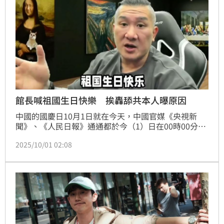
館長喊祖國生日快樂 挨轟舔共本人曝原因
中國的國慶日10月1日就在今天，中國官媒《央視新
聞》、《人民日報》通通都於今（1）日在00時00分準
時發文慶賀。與此同時，許多在中國發展的台灣藝人、
2025/10/01 02:08
網紅也相繼輸誠，轉發相關動態或是發文恭賀祖國。先
前結束訪中行程的館長陳之漢，今日也發聲高喊「祖國
生日快樂」，並針對被質疑舔共一事，親自說明原因。
畫面曝光後，被轉至微博引發關注。