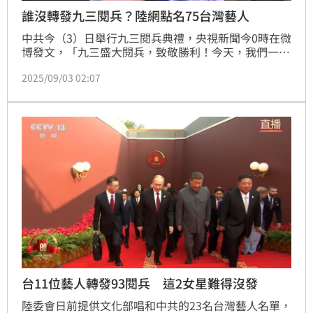
誰沒轉發九三閱兵？陸網點名75台灣藝人
中共今（3）日舉行九三閱兵典禮，央視新聞今0時在微
博發文，「九三盛大閱兵，致敬勝利！今天，我們一起
紀念抗戰勝利80週年」，隨後就有不少台灣藝人轉發，
2025/09/03 02:07
不過之前非常準時的歐陽娜娜、汪東城等人都未轉發，
引發中國網友不滿，甚至還有人直接列出75名台灣藝人
表單，引發熱議。
台11位藝人轉發93閱兵 這2女星難得沒發
陸委會日前提供文化部唱和中共的23名台灣藝人名單，