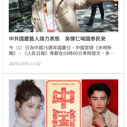
中共國慶藝人接力表態 吳慷仁喊國泰民安
今（1）日為中國76週年國慶日，中國官媒《央視新
聞》、《人民日報》等都在00時00分準時發文，多位
台灣藝人陸續加入祝賀行列，包含陳志朋、伊能靜、吳
2025/10/01 11:32
奇隆、歐陽娣娣、吳慷仁、劉畊宏、楊宗緯、林瑞陽、
張庭、黃安等人，而始終備受爭議的歐陽娜娜則罕見未
發聲。