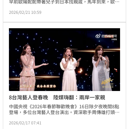
早前歐陽妮妮帶著兒子到日本找親戚，馬年到來，歐陽
妮妮也曬出全家福，當中也難得有媽媽傅娟的高清近
2026/02/21 10:59
照。
8台灣藝人登春晚 陸媒嗨翻：兩岸一家親
中國央視《2026年春節聯歡晚會》16日除夕夜晚間8點
登場，多位台灣藝人登台演出。資深歌手周傳雄打頭
陣，率領歐陽娜娜、侯佩岑、伊能靜等8位台灣藝人合
2026/02/17 07:41
作演唱，引起陸網熱烈迴響，對此，春晚官方微博也興