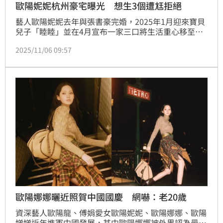
歐陽妮妮杭州豪宅曝光 想生3個遭尪拒絕
藝人歐陽妮妮去年與張書豪完婚，2025年1月迎來寶貝
兒子「睦睦」並在4月宣布一家三口將生活重心移至大
陸杭州。近日，他們一家三口登上陸綜《亂室英雄》，
2025/11/06 09:57
首次公開夫妻倆在杭州的豪宅內部，光是客廳就放得下
6張單人沙發，讓主持人全程目瞪口呆。
歐陽娜娜曬近照賀中國國慶 網嚇：老20歲
資深藝人歐陽龍、傅娟愛女歐陽妮妮、歐陽娜娜、歐陽
娣娣近年進軍中國發展，其中歐陽娜娜被外界認為最效