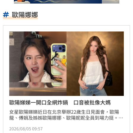
歐陽娜娜
歐陽娣娣一開口全網炸鍋 口音被批像大媽
女星歐陽娣娣近日在北京舉辦22歲生日見面會，歐陽
龍、傅娟及姊姊歐陽娜娜、歐陽妮妮全員到場力挺。歐
陽娣娣自2015年出道，今年更憑藉泰國選秀節目《創
2026/08/05 09:57
造營亞洲》取得第八名，成功以女團Gen1es成員身份