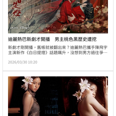
迪麗熱巴新劇才開播 男主桃色黑歷史遭挖
新劇才剛開播，舊帳就被翻出來？迪麗熱巴攜手陳飛宇
主演新作《白日提燈》話題飆升，沒想到男方過往爭議
再度被起底，讓作品討論度瞬間轉向八卦風暴。林宜君
2026/03/30 10:20