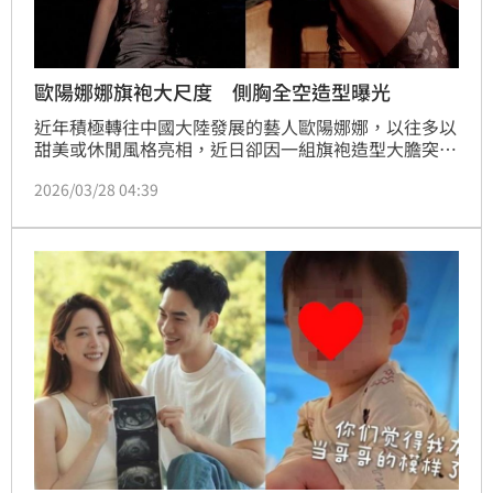
歐陽娜娜旗袍大尺度 側胸全空造型曝光
近年積極轉往中國大陸發展的藝人歐陽娜娜，以往多以
甜美或休閒風格亮相，近日卻因一組旗袍造型大膽突破
形象，引發網路熱議，吸引大量粉絲按讚關注。林宜君
2026/03/28 04:39