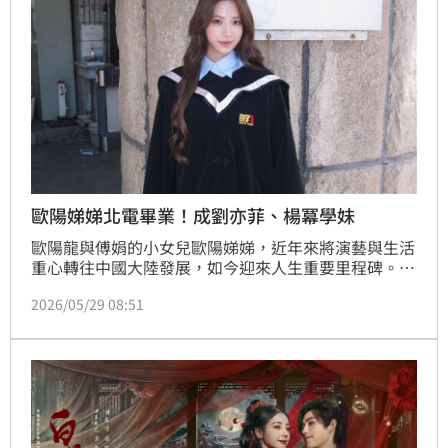
歐陽娣娣北電畢業！成劉亦菲、楊冪學妹
歐陽龍與傅娟的小女兒歐陽娣娣，近年來將演藝與生活
重心轉往中國大陸發展，如今迎來人生重要里程碑。近
日她正式從北京電影學院表演系畢業，並在社群微博分
2026/05/29 08:51
享一系列校園畢業照，同時開心向粉絲報喜。只見照片
中，歐陽娣娣身穿學士服漫步校園，臉上洋溢燦爛笑
容，為四年大學生涯畫下句點，引發不少網友送上祝
福。