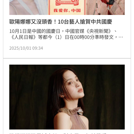
歐陽娜娜又沒頭香！10台藝人搶賀中共國慶
10月1日是中國的國慶日，中國官媒《央視新聞》、
《人民日報》等都今（1）日在00時00分準時發文，歡
慶新中國成立76週年，邀請大家一起轉發，為新中國獻
2025/10/01 09:34
上祝福。對此，包括歐陽娣娣等10位台灣藝人，也陸續
轉發或發文慶祝。