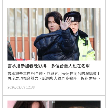
奮發文，嗨喊：「兩岸一家親」。
言承旭參加春晚彩排 多位台藝人也在名單
言承旭去年在F4合體、並與五月天阿信同台的演唱會上
再度展現舞台魅力，話題與人氣同步攀升，近期更被拍
到現身央視大樓，參與《2026年春節聯歡晚會》彩
2026/02/09 12:38
排，消息曝光後立刻引發粉絲熱議。這也是言承旭時隔
多年再度站上央視春晚舞台，再次成為關注焦點。