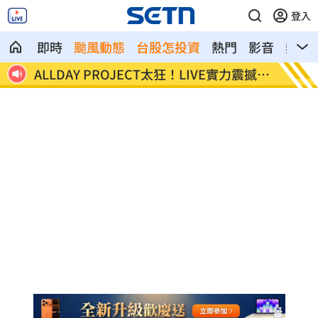
登入
即時
颱風動態
台股怎投資
熱門
影音
熱搜
震撼全
顧立雄視導第三作戰區 慰勉參演官兵辛
放雙手
勞