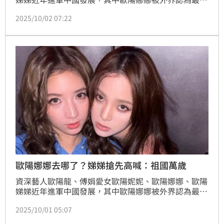
忠，幾乎每年都「搶頭香」祝賀中國國慶。不過今年一
2025/10/02 07:22
反常態，她不僅沒搶下第一時間發文，甚至被妹妹搶先
「交作業」。相較於妹妹過了12點就轉發的迅速，歐陽
娜娜直到晚間6點左右才低調轉發，貼文更沒有提到
「祖國」，只用繁體字喊出：「惟願山河錦繡、國泰民
安！」，低調不少。
歐陽娜娜去哪了？娣娣搶先高喊：祖國萬歲
資深藝人歐陽龍、傅娟愛女歐陽妮妮、歐陽娜娜、歐陽
娣娣近年進軍中國發展，其中歐陽娜娜被外界認為最效
忠，幾乎每年都「搶頭香」祝賀中國國慶。不過今年一
2025/10/01 05:07
反常態，她不僅沒搶下第一時間發文，甚至被妹妹搶先
「交作業」，讓不少網友看得心急，直呼姊姊怎麼還沒