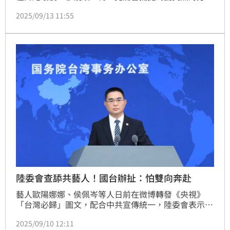
影，立刻引爆中國網友熱議，相關話題迅速衝上熱搜、
2025/09/13 11:55
瀏覽量破億。兩人因2014年合作電影《北京愛情故
事》飾演初戀情侶結緣，曾一度傳出緋聞，如今再度同
框，瞬間勾起粉絲心中「昊娜CP」的青春回憶。
陸委會查舔共藝人！國台辦扯：怕雙向奔赴
藝人歐陽娜娜、侯佩岑等人日前在微博轉發《央視》
「台灣必歸」圖文，配合中共宣傳統一，陸委會表示已
經完成告知跟告誡，如果再有，就一定要動用到相關規
2025/09/10 12:11
定。但中國3日舉行閱兵，仍有多名藝人轉發《央視》