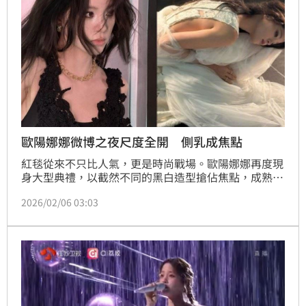
歐陽娜娜微博之夜尺度全開 側乳成焦點
紅毯從來不只比人氣，更是時尚戰場。歐陽娜娜再度現
身大型典禮，以截然不同的黑白造型搶佔焦點，成熟氣
場與話題度同步拉滿。林宜君
2026/02/06 03:03