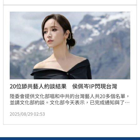
處為目的，是要讓他們在對岸要求的時候有理由拒絕，
「我相信下一次大家都會有拒絕的理由」，政府是認真
的，如果再有，那就一定要動用到相關規定。
20位舔共藝人約談結果 侯佩岑IP閃現台灣
陸委會提供文化部唱和中共的台灣藝人共20多個名單，
並請文化部約談。文化部今天表示，已完成通知與了
解，多數人表達貼文是中國經紀公司所為、或不知道貼
2025/08/29 02:53
文有違法的可能；部長李遠發布公開信，呼籲所有藝人
「請記得 我們台灣」，一起成為有骨氣、有志氣的台
灣人。而這些名單包括侯佩岑、歐陽娜娜、陳妍希等
人，而侯佩岑還被發現網路IP在8月一度出現在臺灣。
蔡維歆