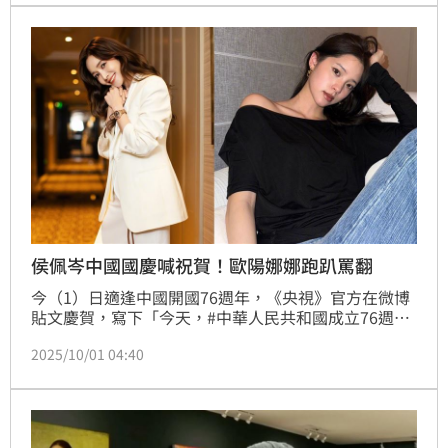
發。
侯佩岑中國國慶喊祝賀！歐陽娜娜跑趴罵翻
今（1）日適逢中國開國76週年，《央視》官方在微博
貼文慶賀，寫下「今天，#中華人民共和國成立76週年
#。此刻，無論你身在何方，請一起向祖國道一聲祝
2025/10/01 04:40
福！祝福祖國繁榮昌盛，國泰民安！祝新中國生日快
樂！ #祖國萬歲#」不少台籍藝人紛紛轉分享跟進，其
中侯佩岑也在社群轉發標籤「#新中国成立76周年#」
並寫下：「惟願山河錦繡、國泰民安！」此舉被視為對
官方表態，再度引發兩岸網友議論。