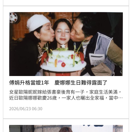
亮相。然而，活動影片曝光後，她濃厚的「大陸腔」引
發網友熱烈討論，部分民眾直呼不習慣，甚至狠批發音
土氣，面對外界對於口音及國籍的質疑，歐陽娣娣低調
回應，強調希望能讓大眾認識身為獨立個體的自己，而
非僅是誰的妹妹，展現積極經營演藝事業的決心。
傅娟升格當嬤1年 慶娜娜生日難得露面了
女星歐陽妮妮嫁給張書豪後育有一子，家庭生活美滿，
近日歐陽娜娜歡慶26歲，一家人也曬出全家福，當中也
難得有媽媽傅娟的高清近照。
2026/06/23 06:30