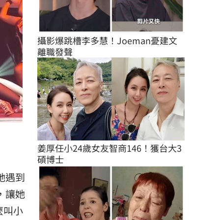
攝影爆跳槽李多慧！Joeman憂建文
離職發聲
姜厚任小24歲女友智商146！獲台大3
碩博士
她遇到
，讓她
麼叫小