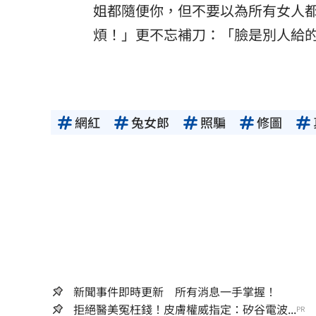
姐都隨便你，但不要以為所有女人
煩！」更不忘補刀：「臉是別人給
網紅
兔女郎
照騙
修圖
新聞事件即時更新 所有消息一手掌握！
拒絕醫美冤枉錢！皮膚權威指定：矽谷電波...
PR