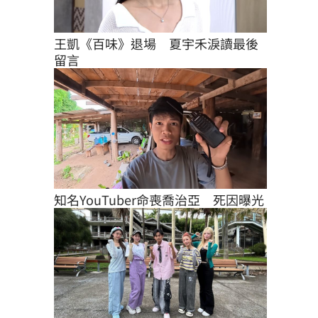
王凱《百味》退場　夏宇禾淚讀最後
留言
知名YouTuber命喪喬治亞　死因曝光