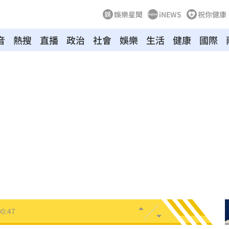
娛樂星聞
iNEWS
祝你健康
音
熱搜
直播
政治
社會
娛樂
生活
健康
國際
光
01:05
宿費
01:04
孝順
01:02
20元
01:00
驚
00:49
00:47