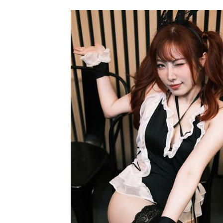
環法自行車賽爆作弊！女靠胸部裝備降
學霸牙醫槓離職員工 為3萬筆電互告慘
俄羅斯蝗害肆虐如末日 網驚：聖經十
慈濟採購BNT遭詐10億 他：不聽衛福
台灣彩券開獎直播中
20:31
LIVE三立+24小時直播
15:27
三立iNEWS新聞台線上直播
18:00
理想混蛋號召粉絲跨海追星吃美食！
18: