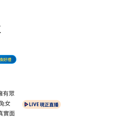
翻車
換好禮
擁有眾
兔女
現正直播
真實面