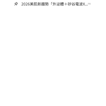
2026美肌新趨勢「外泌體＋矽谷電波X...
PR