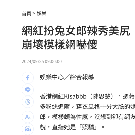
男駕車至議員服務處嗆開槍 台中警抓
首頁
娛樂
新／Sandisk挫5%！台指期翻紅站回440
網紅扮兔女郎辣秀美尻
勞動部：Uber Eats疊單計算方式違法
00
崩壞模樣網嚇傻
斷交國200萬磅蝦遭我友邦封殺！業者慘
新北待售餘屋萬8戶 永和竟只賣贏八里
2024/09/25 09:00:00
為5億商機翻臉 肥大叔插刀：要死一起
娛樂中心／綜合報導
杜金龍點名：「這檔權值股」千萬別長
香港
網紅
Kisabbb（陳思慧），憑
額頭冒出痘痘 女手癢猛摳竟成「病毒
多粉絲追隨，穿衣風格十分大膽的
政院每年加碼25.5億元 優化全台商圈
郎
，模樣頗為性感，沒想到卻有網友認
癌末男缺錢鋌而走險 3D玩具熊夾藏K
貌，直指她是「
照騙
」。