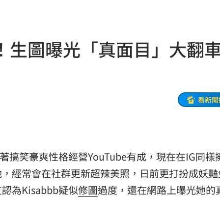
到了
00:43
00點
00:40
！生圖曝光「真面目」大
:19
叫
23:54
！
23:47
看新聞
死
23:32
抱
23:25
藉著搞笑豪爽性格經營YouTube有成，現在在IG同樣
疣」
23:18
她，經常會在社群更新超辣美照，日前更打扮成妖豔
夜市
23:17
為Kisabbb疑似
修圖
過度，還在網路上曝光她的
他命
23:16