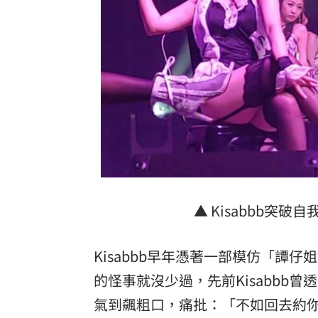
▲ Kisabbb突
Kisabbb早年憑著一部模仿「譚
的怪事就沒少過，先前Kisabbb
氣到飆粗口，痛批：「不如回去約