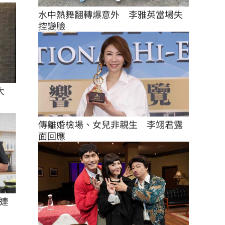
水中熱舞翻轉爆意外　李雅英當場失
控變臉
大
傳離婚檢場、女兒非親生　李翊君露
面回應
連