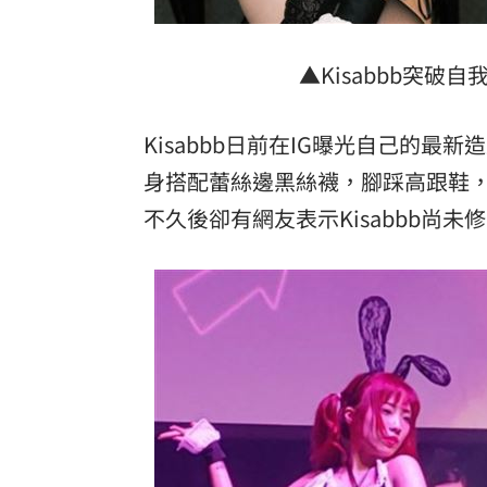
▲Kisabbb突破
Kisabbb日前在IG曝光自己的
身搭配蕾絲邊黑絲襪，腳踩高跟鞋
不久後卻有網友表示Kisabbb尚