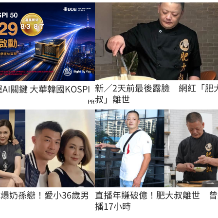
新／2天前最後露臉　網紅「肥
握AI關鍵 大華韓國KOSPI
叔」離世
PR
琳爆奶孫戀！愛小36歲男
直播年賺破億！肥大叔離世　曾
播17小時