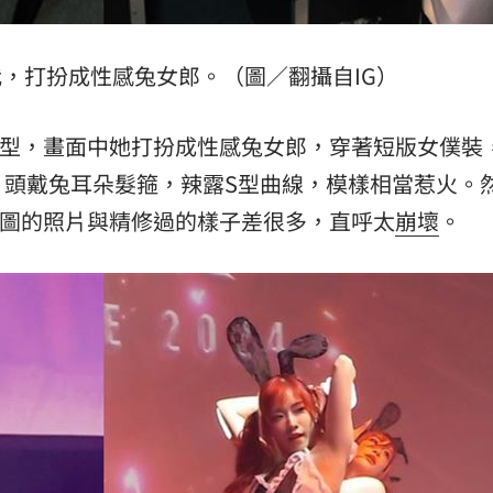
自我，打扮成性感兔女郎。（圖／翻攝自IG）
最新造型，畫面中她打扮成性感兔女郎，穿著短版女僕裝
，頭戴兔耳朵髮箍，辣露S型曲線，模樣相當惹火。
未修圖的照片與精修過的樣子差很多，直呼太
崩壞
。