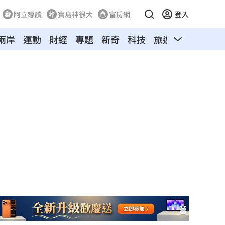
阿立導讀
寶島神很大
富房網
登入
兩岸
運動
財經
專題
新奇
科技
旅遊
汽車
寵物