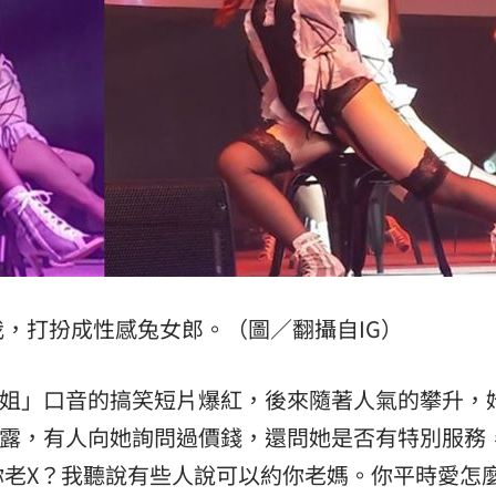
破自我，打扮成性感兔女郎。（圖／翻攝自IG）
仔姐姐」口音的搞笑短片爆紅，後來隨著人氣的攀升，
曾透露，有人向她詢問過價錢，還問她是否有特別服務
你老X？我聽說有些人說可以約你老媽。你平時愛怎