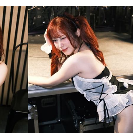
風阻
23:14
勝
23:10
災
23:06
部勸
23:05
15