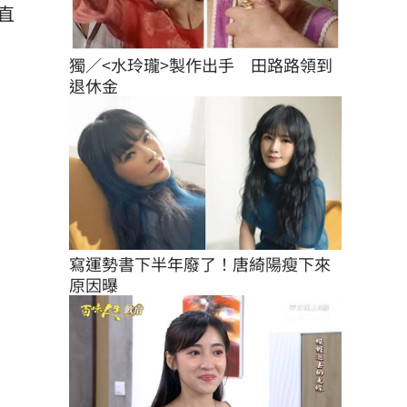
直
獨／<水玲瓏>製作出手　田路路領到
退休金
寫運勢書下半年廢了！唐綺陽瘦下來
原因曝