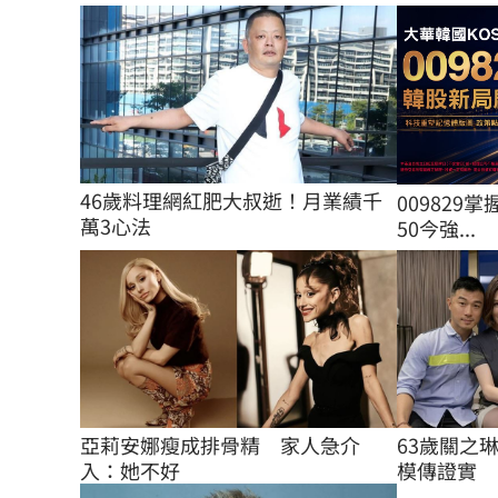
46歲料理網紅肥大叔逝！月業績千
009829掌
萬3心法
50今強...
63歲關之
亞莉安娜瘦成排骨精　家人急介
模傳證實
入：她不好