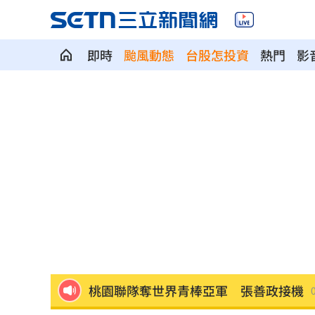
即時
颱風動態
台股怎投資
熱門
影
扣款人數狂增4成 國泰小龍基金布局曝
車是我的、油也是我的 睡車竟被收住
24歲存款破百萬！她公開致富關鍵：超
這大廠產能利用率衝90% 目標價上看2
埃及知名女星涉毒被判死 引發社會震
桃園聯隊奪世界青棒亞軍 張善政接機