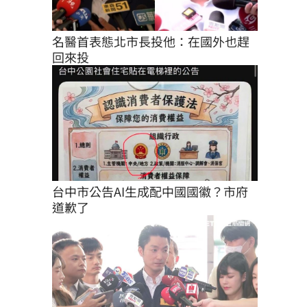
名醫首表態北市長投他：在國外也趕
回來投
台中市公告AI生成配中國國徽？市府
道歉了