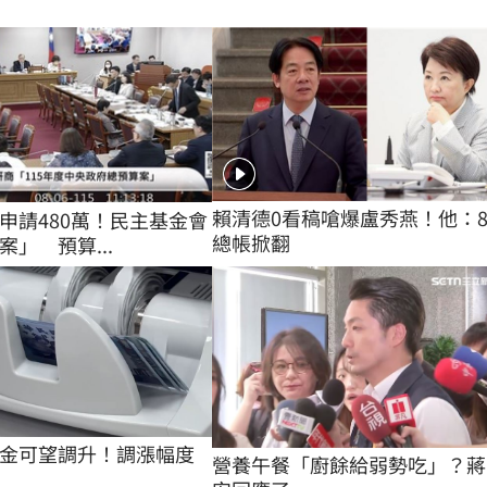
賴清德0看稿嗆爆盧秀燕！他：
申請480萬！民主基金會
總帳掀翻
」 預算...
金可望調升！調漲幅度
營養午餐「廚餘給弱勢吃」？蔣