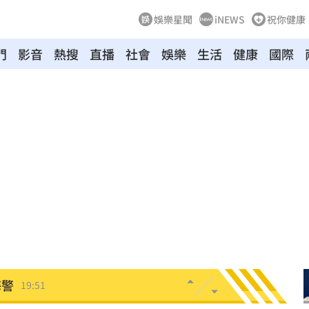
娛樂星聞
iNEWS
祝你健康
門
影音
熱搜
直播
社會
娛樂
生活
健康
國際
發展
20:03
故障
20:02
局
19:55
19:53
關
19:52
海警
19:51
」
19:45