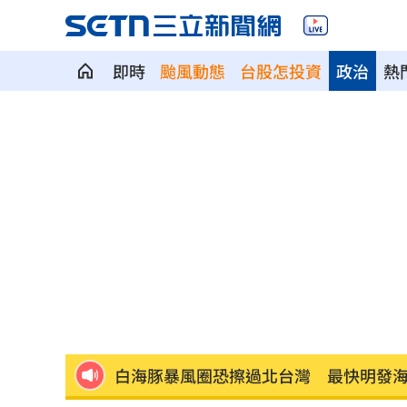
即時
颱風動態
台股怎投資
政治
熱
獨／河北彩花現身味全主場 傳想來台
獨／颱風攪局！郵輪旅沖繩變香港又遇
「欣瑩捕賢國昌在後? 」她揭藍白新竹亂
Jennie大秀火辣身材 自曝曾感到自卑
擺脫49戰0轟陰霾 陳子豪曝和界外球有
白海豚暴風圈恐擦過北台灣 最快明發
AI生成文章容易判斷 專家點名「4大破綻