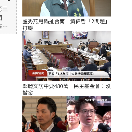
第三
網
盧秀燕甩鍋扯台南　黃偉哲「2問題」
整性
打臉
未取
由使
鄭麗文訪中要480萬！民主基金會：沒
撤案