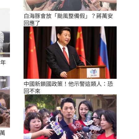
白海豚會放「颱風整備假」？蔣萬安
回應了
8年
中國新鎖國政策！他示警這類人：恐
回不來
萬