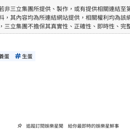
若非三立集團所提供、製作，或有提供相關連結至
料，其內容均為所連結網站提供，相關權利均為該
，三立集團不擔保其真實性、正確性、即時性、完
訊內容，若其著作權不屬於三立集團所有，使用者
前，亦不得擅自轉貼、重製、變更、散布，否則概
養蛋
生蛋
追蹤訂閱娛樂星聞 給你最即時的娛樂星鮮事