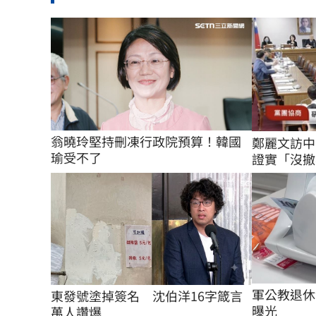
翁曉玲堅持刪凍行政院預算！韓國
鄭麗文訪中
瑜受不了
證實「沒撤案
軍公教退休
東發號塗掉簽名　沈伯洋16字箴言
曝光
萬人讚爆