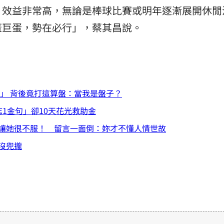
，效益非常高，無論是棒球比賽或明年逐漸展開休閒
蓋巨蛋，勢在必行」，蔡其昌說。
字」 背後竟打這算盤：當我是盤子？
1金句」卻10天花光救助金
讓她很不服！ 留言一面倒：妳才不懂人情世故
沒兜攏