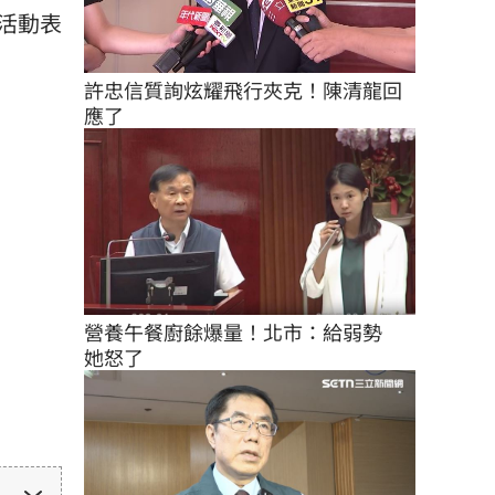
活動表
許忠信質詢炫耀飛行夾克！陳清龍回
應了
營養午餐廚餘爆量！北市：給弱勢　
她怒了