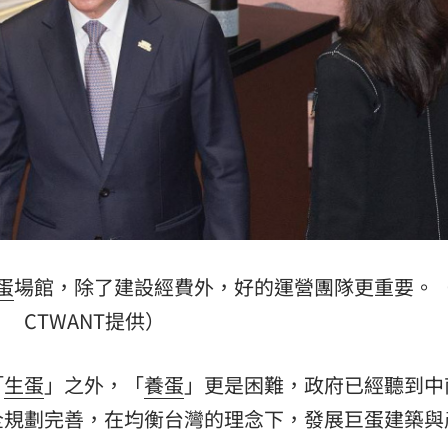
內幕
19:07
強
19:01
18:58
蛋
場館，除了建設經費外，好的運營團隊更重要。
15
CTWANT提供）
「
生蛋
」之外，「
養蛋
」更是困難，政府已經聽到中
全規劃完善，在均衡台灣的理念下，發展巨蛋建築與