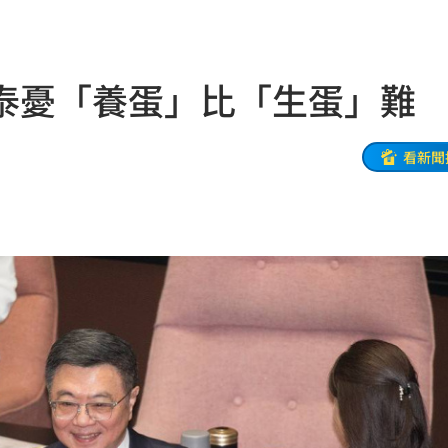
款
19:35
體驗
19:33
泰憂「養蛋」比「生蛋」難
異動
19:31
線
看新聞
19:25
紅毯
19:23
9:16
幽默
19:13
動
19:11
元
19:10
誠意
19:08