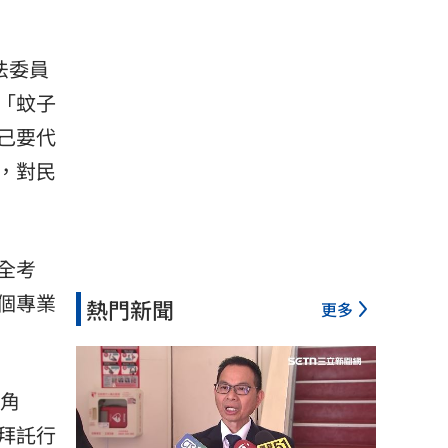
法委員
「蚊子
己要代
，對民
全考
個專業
熱門新聞
更多
長角
拜託行