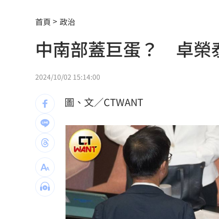
熊本地震 林佳龍向日方遞交500萬賑災
首頁
政治
新北小小學童消防夏令營 讓學童擬真
中南部蓋巨蛋？ 卓榮
白海豚衝擊台日飛航 星宇宣布10班機
7月CPI年增2.54% 連3月突破通膨警戒
2024/10/02 15:14:00
金鐘星光主持陣容曝 夏和熙木木續扛
圖、文／CTWANT
白海豚颱風逼近日本！逾470航班停飛
1
好友離世成創作契機 樂團主唱吐黑色
潘裕文閃退歌壇 周定緯曝私下真實互
華邦電Q2獲利創高！上半年EPS達7.65
割頸案受害家屬揭這真相！指加害者無