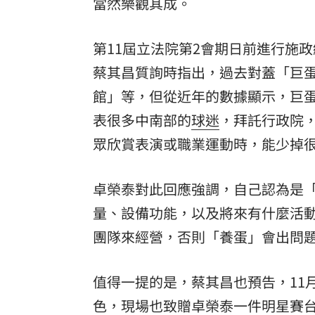
當然樂觀其成。
第11屆立法院第2會期日前進行施
蔡其昌質詢時指出，過去對蓋「巨
館」等，但從近年的數據顯示，巨
表很多中南部的
球迷
，拜託行政院
眾欣賞表演或職業運動時，能少掉
卓榮泰對此回應強調，自己認為是
量、設備功能，以及將來有什麼活
團隊來經營，否則「養蛋」會出問
值得一提的是，蔡其昌也預告，11
色，現場也致贈卓榮泰一件明星賽