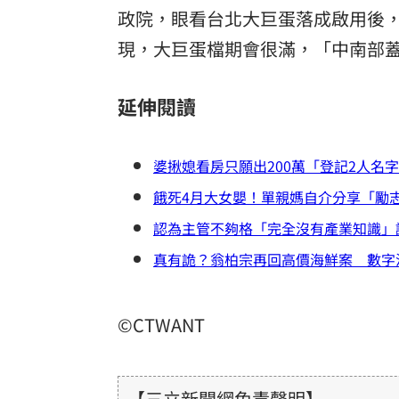
政院，眼看台北大巨蛋落成啟用後
現，大巨蛋檔期會很滿，「中南部
延伸閱讀
婆揪媳看房只願出200萬「登記2人名
餓死4月大女嬰！單親媽自介分享「勵志
認為主管不夠格「完全沒有產業知識」
真有詭？翁柏宗再回高價海鮮案 數字
©CTWANT
【三立新聞網免責聲明】