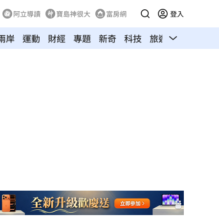
阿立導讀
寶島神很大
富房網
登入
兩岸
運動
財經
專題
新奇
科技
旅遊
汽車
寵物