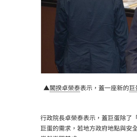
林安可二軍連轟有原因 好友陳傑憲揭
韓國羽球大師賽發威 蘇力揚挺進男單8
大世科上半年獲利創新高！EPS 1.58元
台灣彩券開獎直播中
20:31
LIVE三立+24小時直播
15:27
三立iNEWS新聞台線上直播
18:00
▲
閣揆
卓榮泰
表示，蓋一座新的
巨
理想混蛋號召粉絲跨海追星吃美食！
18:
行政院長卓榮泰表示，蓋巨蛋除了
巨蛋的需求，若地方政府地點與安