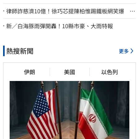
律師詐慈濟10億！徐巧芯提陳柏惟踢鐵板網笑爆 律
師再曬1照補刀
新／白海豚雨彈開轟！10縣市豪、大雨特報
熱搜新聞
更多
伊朗
美國
以色列