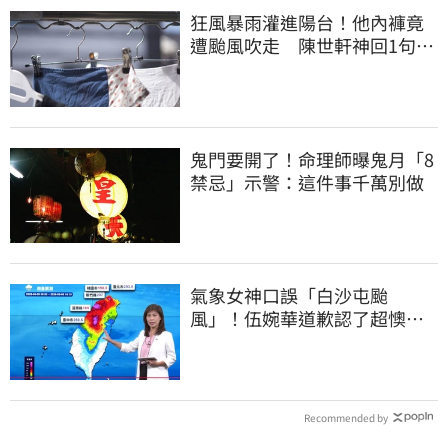
狂風暴雨灌進陽台！他內褲竟
遭颱風吹走 陳世軒神回1句笑
翻上萬網友
鬼門要開了！命理師曝鬼月「8
禁忌」示警：這件事千萬別做
氣象女神口誤「白沙屯颱
風」！伍婉華道歉認了超懊
惱 全網打氣：更親切
Recommended by