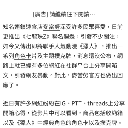
[廣告] 請繼續往下閱讀…
知名連鎖速食店
麥當勞
深受許多民眾喜愛，日前
更推出《七龍珠Z》聯名週邊，引發不少關注，
如今又傳出即將聯手人氣
動漫
《
獵人
》，推出一
系列
角色卡
片及主題撲克牌，消息還沒公布，網
路上就已經有多位網紅在社群平台上分享開箱
文，引發網友暴動。對此，麥當勞官方也做出回
應了。
近日有許多網紅紛紛在IG、PTT、threads上分享
開箱心得，從影片中可以看到，商品包括收納箱
以及《獵人》中經典角色的角色卡以及撲克牌。