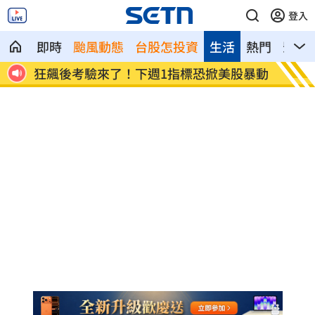
登入
即時
颱風動態
台股怎投資
生活
熱門
影音
股暴動
蔣萬安再提疫苗封存30年！周軒引判決開
202
酸