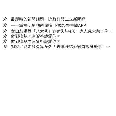
最即時的新聞話題 追蹤訂閱三立新聞網
一手掌握明星動態 即刻下載娛樂星聞APP
女山友攀登「八大秀」迷途失聯4天 家人急求助：剩我
媽還沒找到
做到這點才有資格說愛你
PR
做到這點才有資格說愛你
PR
獨家／能走多久算多久！姜厚任認愛後首談身後事
「遺囑進度」曝光