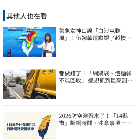
其他人也在看
氣象女神口誤「白沙屯颱
風」！伍婉華道歉認了超懊
惱 全網打氣：更親切
都做錯了！「網購袋、泡麵袋
不能回收」 違規抓到最高罰
6000元
2026防空演習來了！「14縣
市」斷網時間、注意事項一次
看