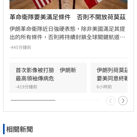
革命衛隊要美滿足條件　否則不開放荷莫茲
伊朗革命衛隊近日強硬表態，除非美國滿足其提
出的所有條件，否則將持續封鎖全球關鍵航道荷
莫茲海峽。伊朗開出的條件包含終止對伊朗及其
-445分鐘前
盟友的戰爭與侵略、解除港口封鎖與制裁、解凍
資產及賠償損失。
首次影像被打臉　伊朗新
伊朗列荷莫茲開
最高領袖傳病危
要美同意終戰撤
-419分鐘前
6小時前
相關新聞