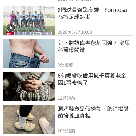
8國球員齊聚高雄　Formosa 
7s掀足球熱潮
2026/08/07 10:00
兒下體雄偉老爸基因強？ 泌尿
科醫曝關鍵
3分鐘前
6旬嬤省吃儉用擁千萬養老金　
因1事後悔了
12分鐘前
洞洞鞋竟是假透氣！藥師揭黴
菌培養皿真相
20分鐘前