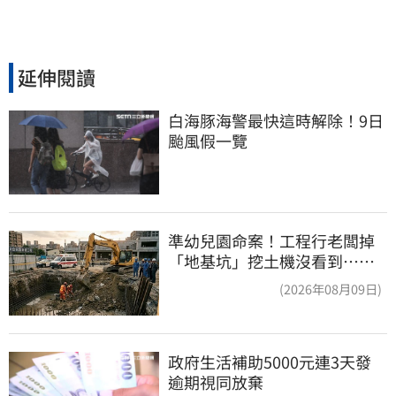
延伸閱讀
白海豚海警最快這時解除！9日
颱風假一覽
準幼兒園命案！工程行老闆掉
「地基坑」挖土機沒看到…下
土石活埋他
(2026年08月09日)
政府生活補助5000元連3天發 
逾期視同放棄