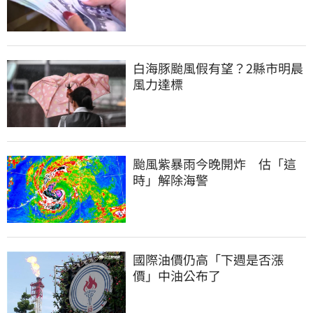
白海豚颱風假有望？2縣市明晨
風力達標
颱風紫暴雨今晚開炸　估「這
時」解除海警
國際油價仍高「下週是否漲
價」中油公布了