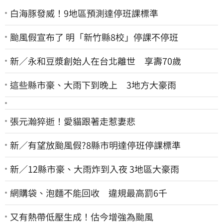
白海豚發威！9地區預測達停班課標準
颱風假宣布了 明「新竹縣8校」停課不停班
新／永和豆漿創始人在台北離世 享壽70歲
這些縣市豪、大雨下到晚上 3地方大豪雨
張元瀚猝逝！愛貓跟著走惹妻悲
新／有望放颱風假?8縣市明達停班停課標準
新／12縣市豪、大雨炸到入夜 3地區大豪雨
網購袋、泡麵不能回收 違規最高罰6千
又有熱帶低壓生成！估今增強為颱風