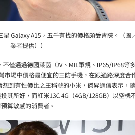
 Galaxy A15，五千有找的價格頗受青睞。（圖
業者提供））
，不僅通過德國萊茵TÜV、MIL軍規、IP65/IP68等
台灣市場中價格最便宜的三防手機，在跟通路深度合
會想到有性價比之王稱號的小米，傑昇通信表示，
所好，而紅米13C 4G（4GB/128GB）以空機
對預算敏感的消費者。