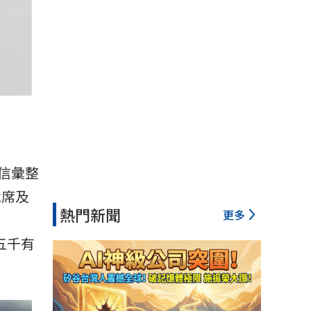
信彙整
2席及
熱門新聞
更多
，五千有