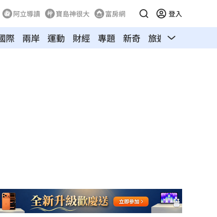
阿立導讀
寶島神很大
富房網
登入
國際
兩岸
運動
財經
專題
新奇
旅遊
汽車
寵物