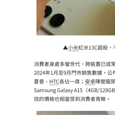
8國球員齊聚高雄 Formosa 7s掀足球
理想混蛋號召粉絲跨海追星吃美食！
18:
▲
小米
紅米13C超殺
消費者身處多螢世代，跨裝置已成
2024年1月至9月門市銷售數據，
夏普
、
HTC
各佔一席；
安卓
陣營龍
Samsung Galaxy A15（4GB
找的價格也相當受到消費者青睞。