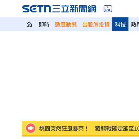
即時
颱風動態
台股怎投資
科技
熱
憂22歲老牛遭宰 女海陸接力330km送
木木林葦妮26歲生日！許願當「角頭千
女攀八大秀失聯 家屬求助：我媽還沒
苗可麗配合失智父演戲「一舉動」逼哭
他曝秘密會議：蔣萬安早知疫苗採購真
桃園突然狂風暴雨！ 猿龍戰確定延至1
新莊路面破裂成溪流 當地702戶無水可