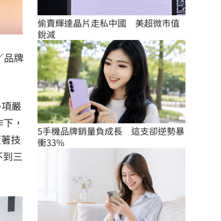
偷賣輝達晶片走私中國　美超微市值
銳減
／品牌
多項嚴
作下，
5手機品牌銷量負成長　這支卻逆勢暴
隨著技
衝33%
不到三