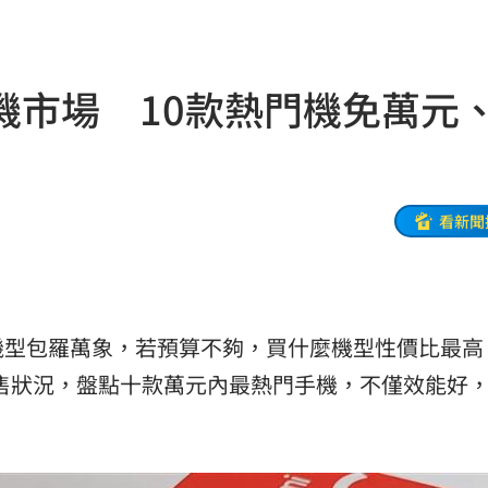
屍體
16:00
備
15:57
手機市場 10款熱門機免萬元
句話
15:57
委
15:54
包
15:52
看新聞
了
15:49
發文
15:45
機型包羅萬象，若預算不夠，買什麼機型性價比最高
關鍵
15:42
市銷售狀況，盤點十款萬元內最熱門手機，不僅效能好
無良
15:41
15:40