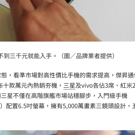
熱潮
10:00
15
，不到三千元就能入手。（圖／品牌業者提供）
常態，看準市場對高性價比手機的需求提高，傑昇通
公布十款萬元內熱銷夯機，
三星
及vivo各佔3席、紅米
頭三星不僅在高階旗艦市場站穩腳步，入門級手機
/128GB）配置6.5吋螢幕，擁有5,000萬畫素三鏡頭設計