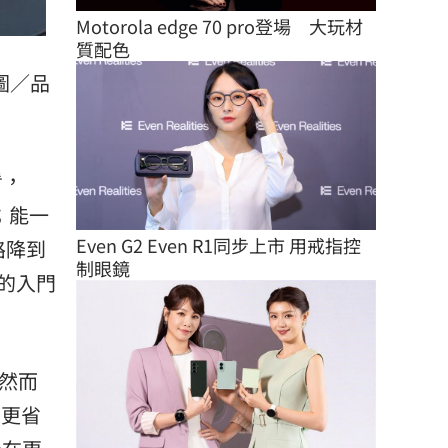
Motorola edge 70 pro登場　大玩材
質配色
圖／品
看，
；能一
Even G2 Even R1同步上市 用戒指控
路降到
制眼鏡
的入門
，然而
而更省