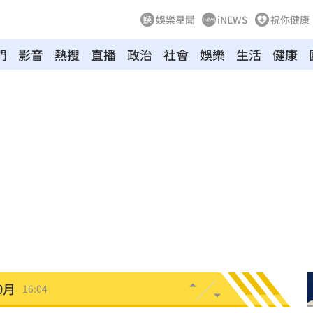
娛樂星聞
iNEWS
祝你健康
門
影音
熱搜
直播
政治
社會
娛樂
生活
健康
安養
16:15
金」
16:15
找到
16:05
網友
16:05
相
16:04
0月
16:04
用
16:00