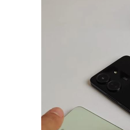
白海豚來了！最強風雨「恐24小時內灌
颱風逼近淡水出現龍捲風？老樹連根拔
佛心價吸客！屏東自助餐雞肉加3菜銅板
台灣彩券開獎直播中
20:31
LIVE三立+24小時直播
15:27
三立iNEWS新聞台線上直播
18:00
AI時代！威力馬導入智慧營運系統提升
台彩父親節推新刮刮樂千萬頭獎超「爸
商場戰國來臨 台中「頂奢大道」逐漸
「拍片人的多重宇宙」職涯論壇9/12登