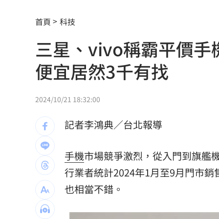
台中男摔死毛孩！嗆動保「埋了」拒交
首頁
科技
白海豚颱風直撲馬祖 ！台電啟動防颱整
三星、vivo稱霸平價
狄志為揭遺憾 忙接電話錯過父最後一
便宜居然3千有找
農水署餐會喊凍蒜？黃世杰競辦反擊藍
冷氣連開數個月沒壞 台電示警1事恐傷荷
2024/10/21 18:32:00
河智媛遭疑不尊重文化 經紀公司回應
記者李鴻典／台北報導
偷吃粿粿判賠百萬 王子神隱8個月2度
手機
市場競爭激烈，從入門到旗艦
台玻千金為何不回台 徐莉玲這件事成
行業者統計2024年1月至9月門
颱風來襲中國卻管制台海！他：無知又
也相當不錯。
白海豚橫掃沖繩！4萬戶停電、多人受傷