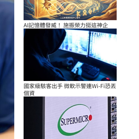
AI記憶體發威！ 施振榮力挺這神企
國家級駭客出手 微軟示警連Wi-Fi恐丟
個資