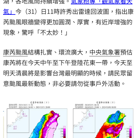
湖，各地風雨持續增強。
氣象粉專「觀氣象看天
氣」
今（31）日11時許秀出雷達回波圖，指出康
芮颱風眼牆變得更加圓潤、厚實，有近岸增強的
現象，驚呼「不太妙！」
康芮
颱風
結構扎實、環流廣大，
中央氣象署
預估
康芮將在今天中午至下午登陸花東一帶，今天至
明天清晨將是影響台灣最明顯的時候，請民眾留
意颱風最新動態，非必要請勿從事戶外活動。