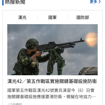
熱搜新聞
更多
漢光
國軍
國防部
漢光42／第五作戰區實施關鍵基礎設施防衛
國軍第五作戰區漢光42號實兵演習今（6）日實
施關鍵基礎設施應援要港防衛，模擬在地協力者
襲擾港區重要設施，由港務警察先期應處，並依
-12分鐘前