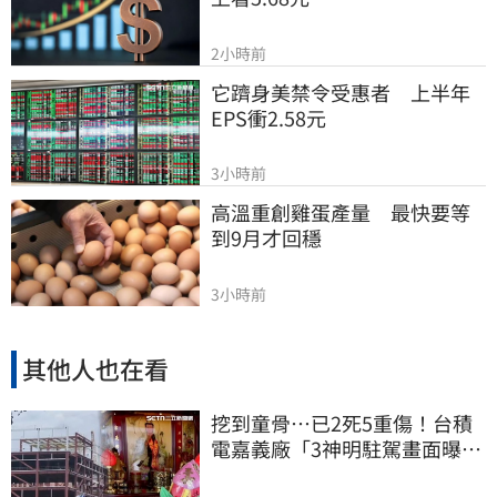
2小時前
它躋身美禁令受惠者　上半年
EPS衝2.58元
3小時前
高溫重創雞蛋產量　最快要等
到9月才回穩
3小時前
其他人也在看
挖到童骨…已2死5重傷！台積
電嘉義廠「3神明駐駕畫面曝
光」