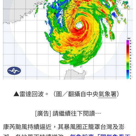
▲雷達回波。（圖／翻攝自中央
氣象署
）
[廣告] 請繼續往下閱讀…
康芮颱風持續逼近，其暴風圈正籠罩台灣及澎