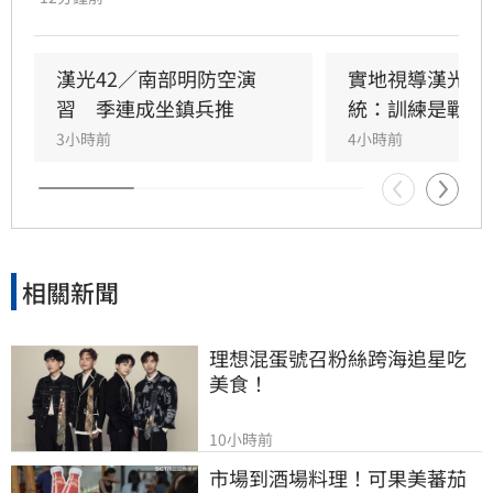
機制向第五作戰區請求應援，戰備部隊迅速投入
應援，驗證軍警消及海巡協同重要目標防護能
力。
漢光42／南部明防空演
實地視導漢光演
習　季連成坐鎮兵推
統：訓練是戰力
3小時前
4小時前
相關新聞
理想混蛋號召粉絲跨海追星吃
美食！
10小時前
市場到酒場料理！可果美蕃茄