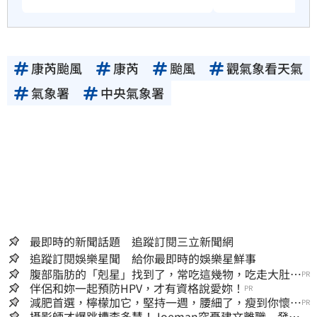
康芮颱風
康芮
颱風
觀氣象看天氣
氣象署
中央氣象署
最即時的新聞話題 追蹤訂閱三立新聞網
追蹤訂閱娛樂星聞 給你最即時的娛樂星鮮事
腹部脂肪的「剋星」找到了，常吃這幾物，吃走大肚
PR
囊，瘦出小蠻腰
伴侶和妳一起預防HPV，才有資格說愛妳！
PR
減肥首選，檸檬加它，堅持一週，腰細了，瘦到你懷疑
PR
人生
攝影師才爆跳槽李多慧！Joeman突憂建文離職 發聲