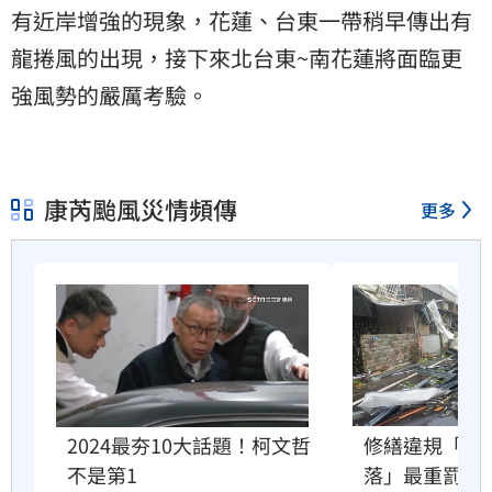
有近岸增強的現象，花蓮、台東一帶稍早傳出有
龍捲風的出現，接下來北台東~南花蓮將面臨更
強風勢的嚴厲考驗。
康芮颱風災情頻傳
更多
2024最夯10大話題！柯文哲
修繕違規「鐵
不是第1
落」最重罰30