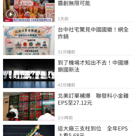
醬創無限可能
1天前
台中社宅驚見中國國徽！網全
炸鍋
31分鐘前
到了機場才知出不去！中國爆
鎖國新法
43分鐘前
北美訂單補爆　聯發科小金雞
EPS至27.12元
2小時前
這大廠三支柱到位　全年EPS
上看5.68元