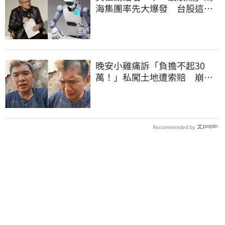
海集團率先大爆發 台股這族
群全面噴出
晚安小雞痛訴「負擔不起30
萬！」私闖土地遭索賠 崩
潰：不接受漫天要價
Recommended by