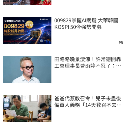
009829掌握AI關鍵 大華韓國
KOSPI 50今強勢開募
PR
田路路晚景淒涼！許常德開轟
工會理事長曹雨婷不忍了：別
只包紅包慰問
爸爸代簽教召令！兒子未盡後
備軍人義務「14天教召不去」
換3個月刑期