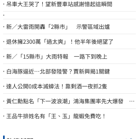
吊車大王哭了！望新豐車站感謝憶起這瞬間
新／大雷雨開轟「2縣市」 示警區域出爐
退休擁2300萬「過太爽」！他半年後絕望了
新／「15縣市」大雨特報 一路下到晚上
白海豚逼近…北部發陸警？賈新興揭1關鍵
達人公開0成本滅蟑法！靠剩酒一夜抓2隻
黃仁勳點名「下一波浪潮」鴻海集團率先大爆發 台
股這族群全面噴出
王品牛排姓名有「王、玉」龍蝦免費吃！