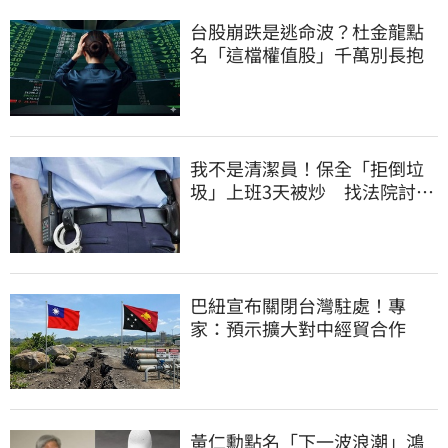
台股崩跌是逃命波？杜金龍點
名「這檔權值股」千萬別長抱
我不是清潔員！保全「拒倒垃
圾」上班3天被炒 找法院討公
道結果出爐
巴紐宣布關閉台灣駐處！專
家：預示擴大對中經貿合作
黃仁勳點名「下一波浪潮」鴻