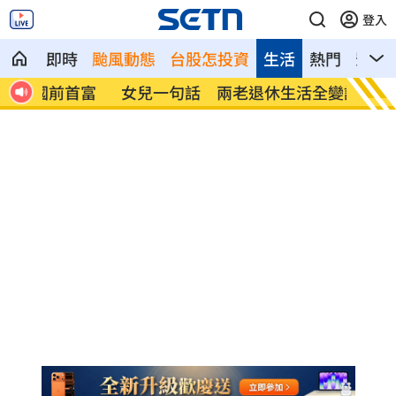
登入
即時
颱風動態
台股怎投資
生活
熱門
影音
首富
女兒一句話 兩老退休生活全變調
記憶體
襲