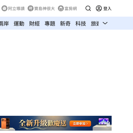
阿立導讀
寶島神很大
富房網
登入
兩岸
運動
財經
專題
新奇
科技
旅遊
汽車
寵物