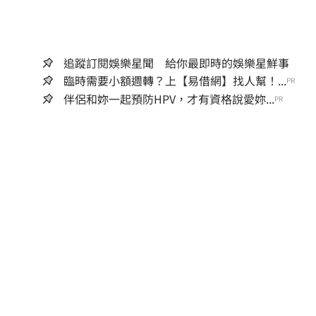
追蹤訂閱娛樂星聞 給你最即時的娛樂星鮮事
臨時需要小額週轉？上【易借網】找人幫！...
PR
伴侶和妳一起預防HPV，才有資格說愛妳...
PR