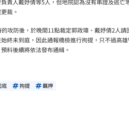
發負責人戴妤倩等5人，但地院認為沒有串證及逃亡
院更裁。
時的攻防後，於晚間11點裁定郭政瑋、戴妤倩2人請
昱始終未到庭，因此通報橋檢進行拘提，只不過高雄
，預料後續將依法發布通緝。
起底
拘提
羈押