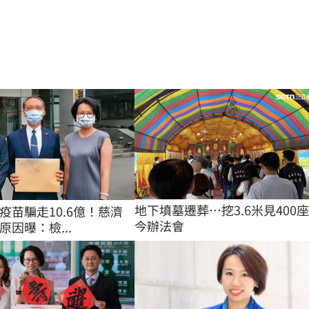
地下墳墓遷葬…挖3.6米見400
疫苗騙走10.6億！慈濟
今辦法會
因曝：檢...