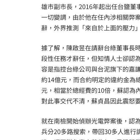
雄市副市長，2016年起出任台鹽董
一切變調，由於他在任內涉相關弊案
辭，外界推測「來自於上面的壓力
據了解，陳啟昱在請辭台綠董事長
段性任務才辭任，但知情人士卻認
容是指控台綠公司與台泥旗下的嘉
約14億元，而合約明定的違約金為總
元，相當於總經費的10倍，蘇認為
對此事交代不清，蘇貞昌因此震怒
就在南檢開始偵辦光電弊案後，認
兵分20多路搜索，帶回30多人進