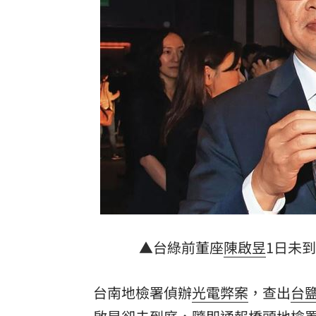
楊紫瓊嗨慶64歲生日 豪門尪曬接吻照
郭郁政對獅表現不及格 葉君璋說重話
棄高薪顧自閉雙胞兒 單親父仍遭嗆教
專家斷言國巨「只跌一半」500元非底
1
台灣彩券開獎直播中
20:31
LIVE三立+24小時直播
15:27
三立iNEWS新聞台線上直播
18:00
商場戰國來臨 台中「頂奢大道」逐漸
▲台綠前董座
陳啟昱
1日未到
台彩父親節推新刮刮樂千萬頭獎超「爸
台南地檢署偵辦
光電弊案
，查出
台
「拍片人的多重宇宙」職涯論壇9/12登