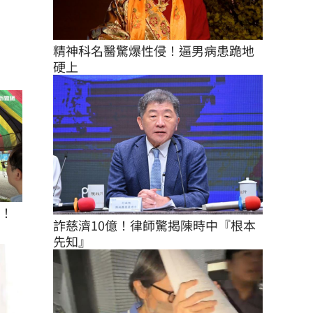
精神科名醫驚爆性侵！逼男病患跪地
硬上
座！
詐慈濟10億！律師驚揭陳時中『根本
先知』