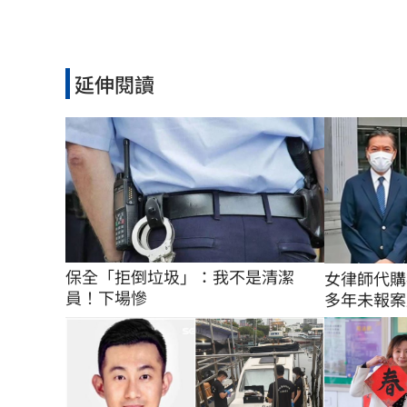
延伸閱讀
保全「拒倒垃圾」：我不是清潔
女律師代購
員！下場慘
多年未報案原