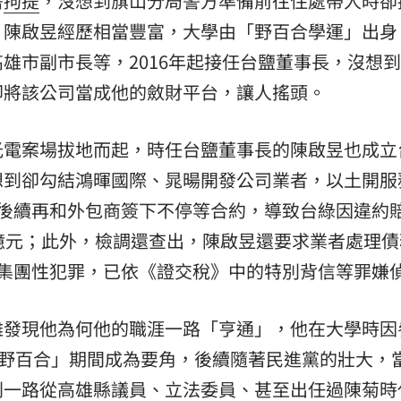
署
拘提
，沒想到旗山分局警方準備前往住處帶人時卻
，陳啟昱經歷相當豐富，大學由「野百合學運」出身
熱潮
10:00
雄市副市長等，2016年起接任台鹽董事長，沒想
15
卻將該公司當成他的斂財平台，讓人搖頭。
光電案場拔地而起，時任台鹽董事長的陳啟昱也成立
想到卻勾結鴻暉國際、晁暘開發公司業者，以土開服
後續再和外包商簽下不停等合約，導致台綠因違約賠
億元；此外，檢調還查出，陳啟昱還要求業者處理債
屬集團性犯罪，已依《證交稅》中的特別背信等罪嫌
難發現他為何他的職涯一路「亨通」，他在大學時因
「野百合」期間成為要角，後續隨著民進黨的壯大，
則一路從高雄縣議員、立法委員、甚至出任過陳菊時