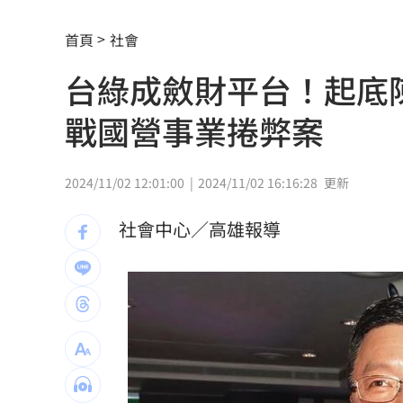
國一生持掃把打女老師！視網膜受損恐
首頁
社會
女星授權AI短劇 「裙下仰拍視角」片
台綠成斂財平台！起底
防代刀！衛福部祭新規：醫材商嚴禁碰
戰國營事業捲弊案
外資狂提款！國家隊3億護「這檔金融股 
姜厚任女友稱學歷「3碩1博」 台大發聲
2024/11/02 12:01:00
2024/11/02 16:16:28
更新
工會風波擴大 許常德再嗆曹雨婷轉移
社會中心／高雄報導
官方認熊本地震為激甚災害 擴大國家
美情報：普丁恐在今秋有限度攻擊北約
川普未明確指定接班人 傳力挺范斯拚20
阿部雄大合約到831 林威助曝有續留機