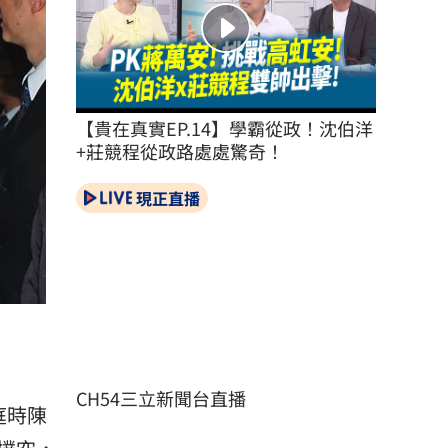
【貴在真實EP.14】學霸從政！沈伯洋
+莊競程從政路處處驚奇！
現正直播
CH54三立新聞台直播
庭時陳