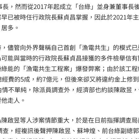
事長，然而從2017年起成立「台綠」並身兼董事長
早已被時任行政院長蘇貞昌掌握，因此於2021年
」居多。
時，儘管向外界聲稱自己首創「漁電共生」的模式已
為可能與當時的行政院長蘇貞昌接獲的多件檢舉信有
謙綠能的「漁電共生工程案」爆發弊案；由於該工程
經費的5成，約7億元，但後來卻又將違約金上修到1
內情不單純，除派員調查外，經濟部也約談陳啟昱，
要他走人。
為陳啟昱等人涉案情節重大，於是在日前指揮調查局
行調查，經複訊後聲押陳啟昱、蘇坤煌、前台綠副總