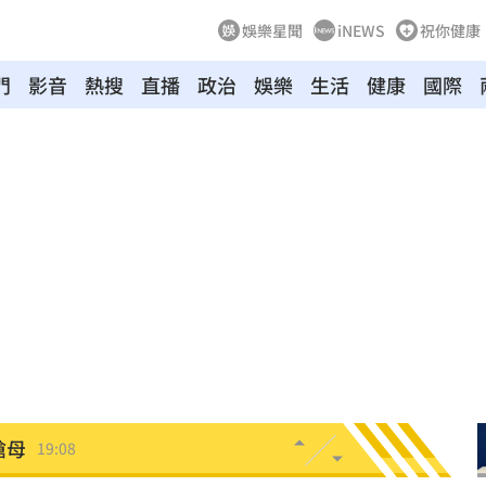
娛樂星聞
iNEWS
祝你健康
門
影音
熱搜
直播
政治
娛樂
生活
健康
國際
引進
19:23
用過
19:21
拍狼
19:16
關鍵
19:12
淑芬
19:12
嗆母
19:08