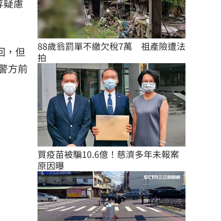
等疑慮
88歲翁罰單不繳欠稅7萬　祖產險遭法
回，但
拍
警方前
買疫苗被騙10.6億！慈濟多年未報案
原因曝