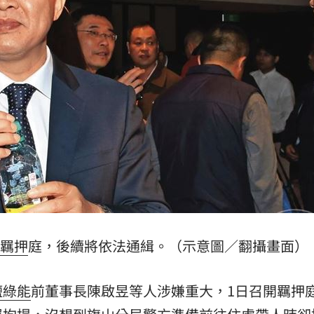
放閃
18:38
點評
18:36
不好
18:30
8:28
成形
12:00
羈押
庭，後續將依法通緝。（示意圖／翻攝畫面）
」氣
12:00
鹽綠能
前董事長陳啟昱等人涉嫌重大，1日召開羈押
場！
10:30