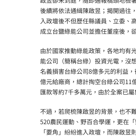
啟昱卻未到庭，隨即通報橋頭地檢
後續將依法通緝陳啟昱；揭開過往
8國球員齊聚高雄 Formosa 7s掀足球
入政壇後不但歷任縣議員、立委、高
理想混蛋號召粉絲跨海追星吃美食！
18:
成立台鹽綠能公司並擔任董座後，
由於國家推動綠能政策，各地均有
能公司（簡稱台綠）投資光電，沒
名義損害台綠公司8億多元的利益，
億元給廠商，總計掏空台綠公司11
匯款等約7千多萬元，由於全案已
不過，若爬梳陳啟昱的背景，也不
520農民運動、野百合學運，更在
「要角」紛紛進入政壇，而陳啟昱