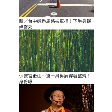
新／台中婦過馬路被車撞！下半身輾
碎慘死
保安宮後山…掛一具男屍穿著整齊！
身份曝