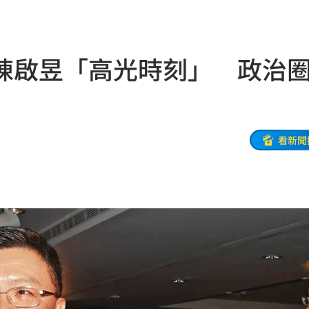
失明
19:07
挨轟
19:00
陳啟昱「高光時刻」 政治
病人
18:57
」
18:56
了
18:51
看新聞
焦點
18:49
補助
18:49
盟國
18:48
28
18:48
會
18:45