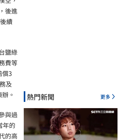
撲空，
，後進
到後續
台鹽綠
務費等
償3
務及
偵辦。
熱門新聞
更多
參與過
當年的
代的高