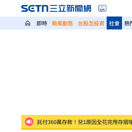
即時
颱風動態
台股怎投資
社會
熱
美國出手封殺中國機器人！北市曾高調
初來富邦最熟張育成 瑪帝斯：打電玩
車站、農場廁所裝針孔 台鐵司機成偷
下週台股能否突破反壓？專家點名今晚
律師詐慈濟仍接機BNT 同框陳時中、張
託付360萬存款！兒1原因全花完甩存摺