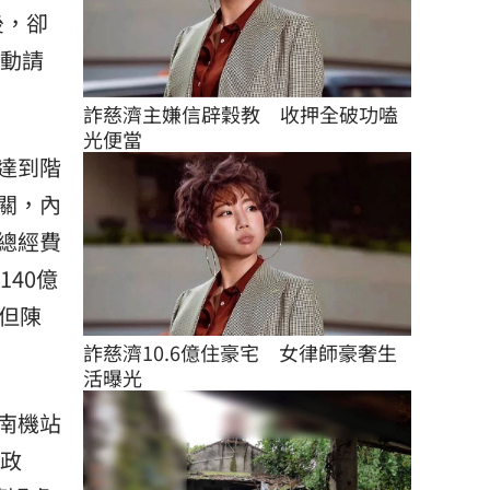
後，卻
主動請
詐慈濟主嫌信辟穀教　收押全破功嗑
光便當
達到階
關，內
總經費
40億
但陳
詐慈濟10.6億住豪宅　女律師豪奢生
活曝光
南機站
郭政