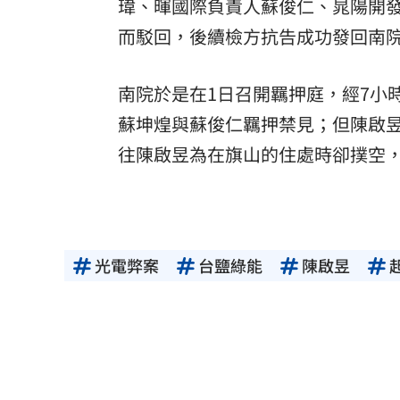
瑋、暉國際負責人蘇俊仁、晁陽開
而駁回，後續檢方抗告成功發回南
南院於是在1日召開羈押庭，經7小
蘇坤煌與蘇俊仁羈押禁見；但陳啟
往陳啟昱為在旗山的住處時卻撲空
光電弊案
台鹽綠能
陳啟昱