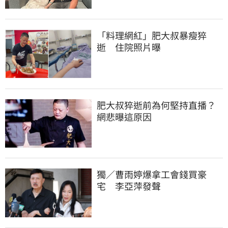
「料理網紅」肥大叔暴瘦猝
逝　住院照片曝
肥大叔猝逝前為何堅持直播？
網悲曝這原因
獨／曹雨婷爆拿工會錢買豪
宅　李亞萍發聲