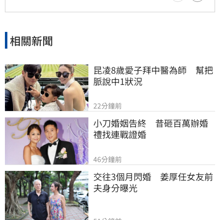
補助等經費運用情形，確保財務透明公開，才能
真正獲取會員信任並提升工會公信力，讓演藝人
員權益獲得實質保障與完善照顧。
相關新聞
昆凌8歲愛子拜中醫為師　幫把
脈說中1狀況
22分鐘前
小刀婚姻告終　昔砸百萬辦婚
禮找連戰證婚
46分鐘前
交往3個月閃婚　姜厚任女友前
夫身分曝光