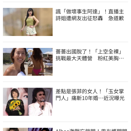
諷「做壞事生阿達」！直播主
詩姐遭網友出征怒轟 急道歉
薔薔出國脫了！「上空全裸」
挑戰最大天體營 粉紅美胸被
路人狂讚
差點是張菲的女人！「玉女掌
門人」痛斬10年婚…近況曝光