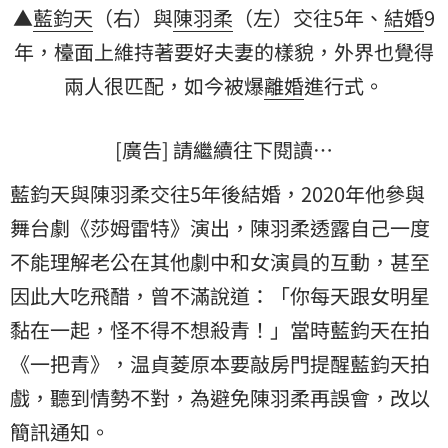
▲
藍鈞天
（右）與
陳羽柔
（左）交往5年、
結婚
9
年，檯面上維持著要好夫妻的樣貌，外界也覺得
兩人很匹配，如今被爆
離婚
進行式。
[廣告] 請繼續往下閱讀…
藍鈞天與陳羽柔交往5年後結婚，2020年他參與
舞台劇《莎姆雷特》演出，陳羽柔透露自己一度
不能理解老公在其他劇中和女演員的互動，甚至
因此大吃飛醋，曾不滿說道：「你每天跟女明星
黏在一起，怪不得不想殺青！」當時藍鈞天在拍
《一把青》，温貞菱原本要敲房門提醒藍鈞天拍
戲，聽到情勢不對，為避免陳羽柔再誤會，改以
簡訊通知。