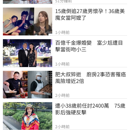
51分鐘前
15歲倒追27歲男懷孕！36歲美
魔女當阿嬤了
1小時前
百億千金爆婚變　富少尪遭目
擊當街吻小三
1小時前
肥大叔猝逝　廚房2事恐害罹癌
風險增近2倍
2小時前
遭小38歲前任討2400萬　75歲
影后強硬反擊
2小時前