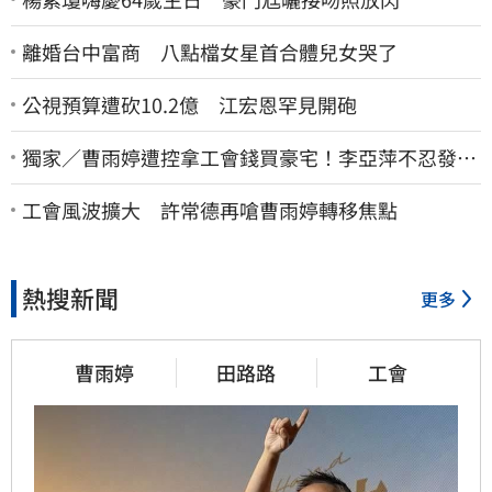
離婚台中富商 八點檔女星首合體兒女哭了
公視預算遭砍10.2億 江宏恩罕見開砲
獨家／曹雨婷遭控拿工會錢買豪宅！李亞萍不忍發
聲：余天管工會都貼錢
工會風波擴大 許常德再嗆曹雨婷轉移焦點
熱搜新聞
更多
曹雨婷
田路路
工會