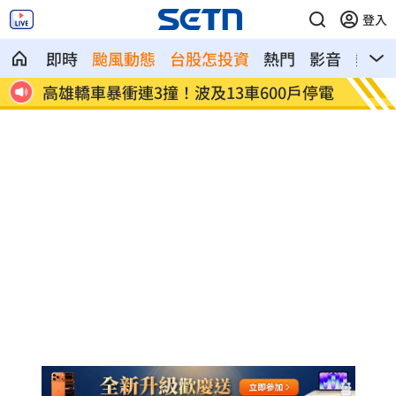
登入
即時
颱風動態
台股怎投資
熱門
影音
熱搜
高雄轎車暴衝連3撞！波及13車600戶停電
陳晨威
場