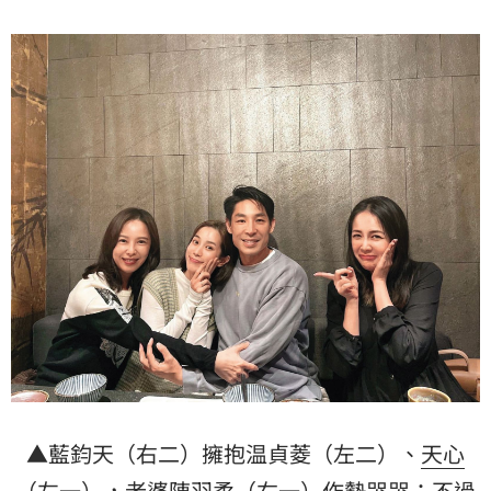
▲藍鈞天（右二）擁抱温貞菱（左二）、
天心
（左一），老婆陳羽柔（右一）作勢哭哭；不過