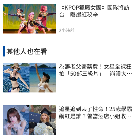
《KPOP獵魔女團》團隊將訪
台　曝爆紅秘辛
2小時前
其他人也在看
為籌老父醫藥費！女星全裸狂
拍「50部三級片」 崩潰大
哭：沒靈魂了
追星追到丟了性命！25歲學霸
網紅是誰？曾當酒店小姐收入
破億 警方證實