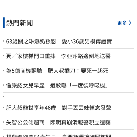
熱門新聞
更多
63歲關之琳爆奶孫戀！愛小36歲男模傳證實
獨／家樓梯門口重摔 李亞萍路邊倒地送醫
為5億商機翻臉 肥大叔插刀：要死一起死
愷樂認女兒早產 道歉曝「一度裝呼吸機」
肥大叔離世享年46歲 對手丟丟妹悼念發聲
失智公公偷超商 陳明真崩潰報警親立遺囑
楊紫瓊嗨慶64歲生日 豪門尪曬接吻照放閃