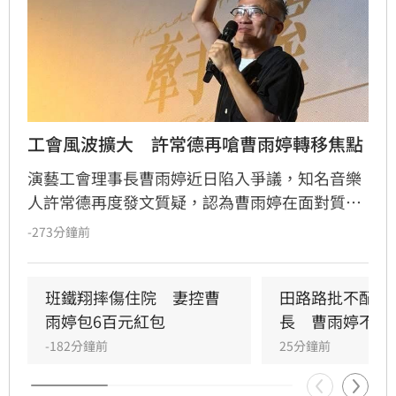
工會風波擴大　許常德再嗆曹雨婷轉移焦點
演藝工會理事長曹雨婷近日陷入爭議，知名音樂
人許常德再度發文質疑，認為曹雨婷在面對質疑
時，不應反問資深藝人池秋美關於田路路協助的
-273分鐘前
問題，而應正面說明工會工作成果與資源運用。
許常德強調，理事長肩負照顧會員權益的責任，
外界關注工會運作屬合理公共討論，核心在於工
班鐵翔摔傷住院　妻控曹
田路路批不配當
會是否善盡職責，而非轉移焦點至個別藝人身
雨婷包6百元紅包
長　曹雨婷不忍
上。由於曹雨婷曾主動表示協助田路路，隨後引
-182分鐘前
25分鐘前
發外界檢視工會作為，許常德呼籲曹雨婷應公開
說明近年會務內容，包括會費、企業贊助與政府