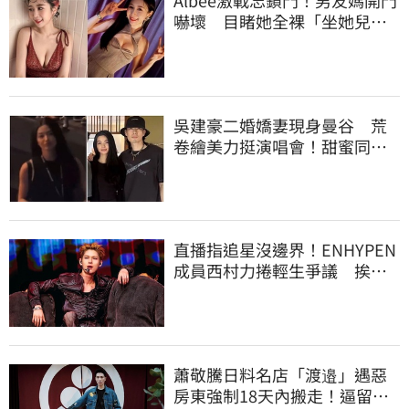
Albee激戰忘鎖門！男友媽開門
嚇壞 目睹她全裸「坐她兒子
身上」
吳建豪二婚嬌妻現身曼谷 荒
卷繪美力挺演唱會！甜蜜同框
合照首度曝光
直播指追星沒邊界！ENHYPEN
成員西村力捲輕生爭議 挨
批：獨厚國外粉絲
蕭敬騰日料名店「渡邉」遇惡
房東強制18天內搬走！逼留裝