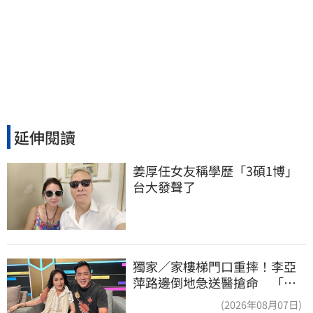
延伸閱讀
姜厚任女友稱學歷「3碩1博」 
台大發聲了
獨家／家樓梯門口重摔！李亞
萍路邊倒地急送醫搶命 「最
新傷況」曝
(2026年08月07日)