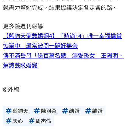
就盡力幫她完成，結果協議決定各走各的路。
更多鏡週刊報導
【藍鈞天倒數婚姻4】「時尚F4」唯一幸福擔當
恢單中 最常被問一題好無奈
傳不滿岳母「送百萬名錶」溺愛孫女 王陽明、
蔡詩芸險婚變
©外稿
藍鈞天
陳羽柔
結婚
離婚
天心
周杰倫