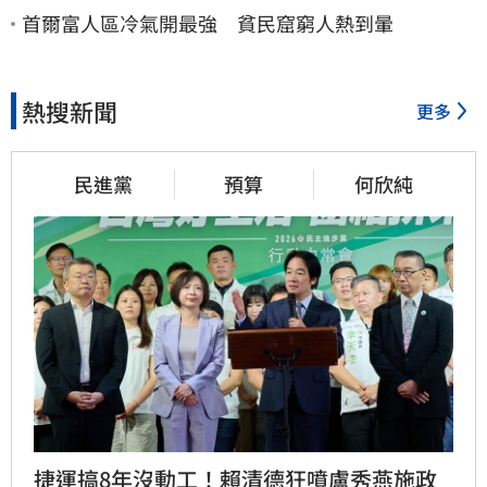
首爾富人區冷氣開最強 貧民窟窮人熱到暈
熱搜新聞
更多
民進黨
預算
何欣純
捷運搞8年沒動工！賴清德狂噴盧秀燕施政