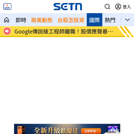
登入
即時
颱風動態
台股怎投資
國際
熱門
影音
價應聲暴跌
巴紐要關台灣駐處！專家：擴大對中合作
白