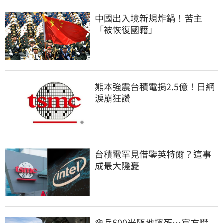
中國出入境新規炸鍋！苦主
「被恢復國籍」
熊本強震台積電捐2.5億！日網
淚崩狂讚
台積電罕見借鑒英特爾？這事
成最大隱憂
傘兵600米墜地摔死…官方噤