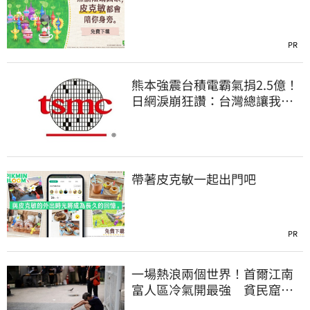
PR
熊本強震台積電霸氣捐2.5億！
日網淚崩狂讚：台灣總讓我們
感動
帶著皮克敏一起出門吧
PR
一場熱浪兩個世界！首爾江南
富人區冷氣開最強 貧民窟窮
人熱到暈