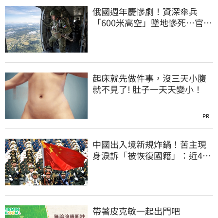
俄國週年慶慘劇！資深傘兵
「600米高空」墜地慘死…官方
噤聲、畫面瘋傳
起床就先做件事，沒三天小腹
就不見了! 肚子一天天變小！
PR
中國出入境新規炸鍋！苦主現
身淚訴「被恢復國籍」：近4億
資產全停擺
帶著皮克敏一起出門吧