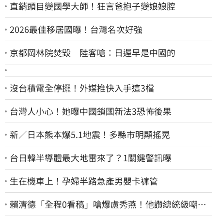
直銷頭目變國學大師！狂言爸抱子變娘娘腔
2026最佳移居國曝！台灣名次好強
京都岡林院焚毀 陸客嗆：日遲早是中國的
沒台積電全停擺！外媒推快入手這3檔
台灣人小心！她曝中國鎖國新法3恐怖後果
新／日本熊本爆5.1地震！多縣市明顯搖晃
台日韓半導體最大地雷來了？1關鍵警訊曝
生在機車上！孕婦半路急產男嬰卡褲管
賴清德「全程0看稿」嗆爆盧秀燕！他讚總統級嘲
諷：把8年總帳一次掀翻