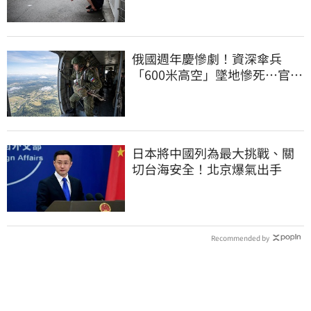
俄國週年慶慘劇！資深傘兵
「600米高空」墜地慘死…官方
噤聲、畫面瘋傳
日本將中國列為最大挑戰、關
切台海安全！北京爆氣出手
Recommended by