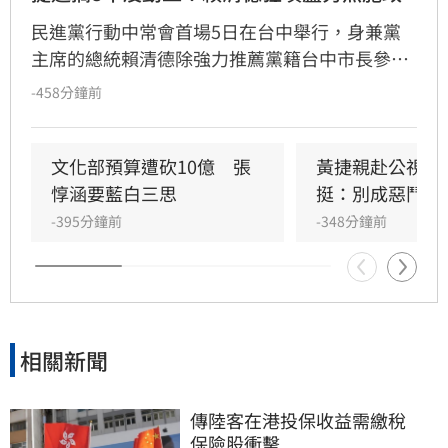
民進黨行動中常會首場5日在台中舉行，身兼黨
主席的總統賴清德除強力推薦黨籍台中市長參選
人何欣純，也點出台中市長盧秀燕執政8年的市
-458分鐘前
政缺失。賴清德提到，很難想像台中這麼重要的
直轄市，竟然是非洲豬瘟的破口，也是食安問題
的破口；一條藍線捷運，前台中市長林佳龍交給
文化部預算遭砍10億　張
黃捷親赴公視考
盧秀燕時，中央都已經核定了，「結果搞了八
惇涵要藍白三思
挺：別成惡鬥犧
年，路線不斷的變換、經費不斷增加，到現在還
-395分鐘前
-348分鐘前
沒有真正動工！」
相關新聞
傳陸客在港投保收益需繳稅 　
保險股衝擊