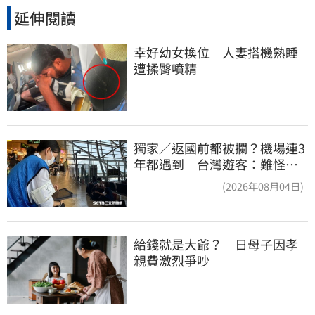
延伸閱讀
幸好幼女換位　人妻搭機熟睡
遭揉臀噴精
獨家／返國前都被攔？機場連3
年都遇到 台灣遊客：難怪日
本觀光這麼強
(2026年08月04日)
給錢就是大爺？　日母子因孝
親費激烈爭吵