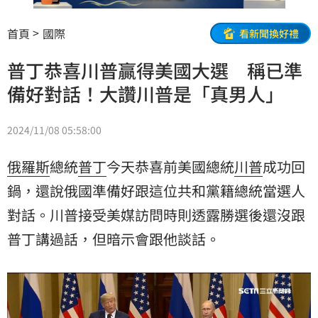
首頁
國際
看新聞換好禮
普丁恭喜川普贏得美國大選 稱已準
備好對話！大讚川普是「真男人」
2024/11/08 05:58:00
俄羅斯
總統
普丁
今天恭喜前美國總統
川普
成功回
鍋，還說俄國準備好跟這位共和黨籍總統當選人
對話
。川普接受美媒訪問時則透露勝選後還沒跟
普丁講過話，但暗示會跟他談話。