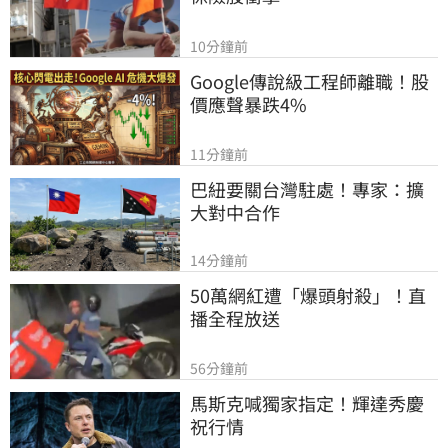
10分鐘前
Google傳說級工程師離職！股
價應聲暴跌4%
11分鐘前
巴紐要關台灣駐處！專家：擴
大對中合作
14分鐘前
50萬網紅遭「爆頭射殺」！直
播全程放送
56分鐘前
馬斯克喊獨家指定！輝達秀慶
祝行情