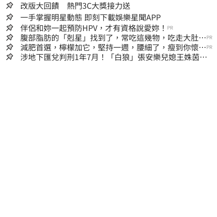
改版大回饋 熱門3C大獎接力送
一手掌握明星動態 即刻下載娛樂星聞APP
伴侶和妳一起預防HPV，才有資格說愛妳！
PR
腹部脂肪的「剋星」找到了，常吃這幾物，吃走大肚
PR
囊，瘦出小蠻腰
減肥首選，檸檬加它，堅持一週，腰細了，瘦到你懷疑
PR
人生
涉地下匯兌判刑1年7月！「白狼」張安樂兒媳王姝茵北
檢報到、今發監執行