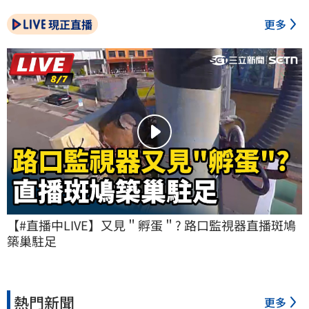
現正直播
更多
【#直播中LIVE】又見＂孵蛋＂? 路口監視器直播斑鳩
築巢駐足
熱門新聞
更多