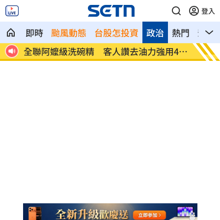
登入
即時
颱風動態
台股怎投資
政治
熱門
影音
場
全聯阿嬤級洗碗精 客人讚去油力強用45
瑪帝斯
年
大