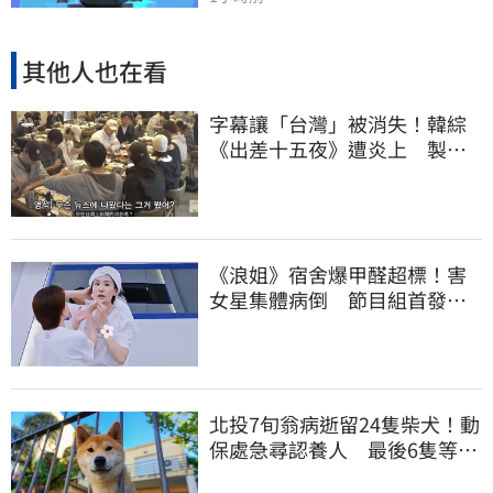
其他人也在看
字幕讓「台灣」被消失！韓綜
《出差十五夜》遭炎上 製作
組發聲認錯了
《浪姐》宿舍爆甲醛超標！害
女星集體病倒 節目組首發聲
回應了
北投7旬翁病逝留24隻柴犬！動
保處急尋認養人 最後6隻等新
主人