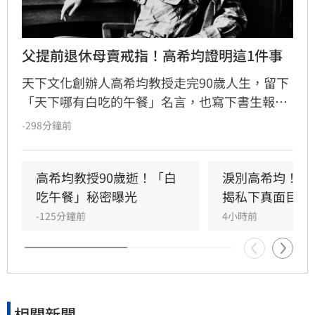
父提前退休母賣戒指！高希均證明這1件事
天下文化創辦人高希均教授走完90歲人生，留下
「天下哪有白吃的午餐」名言，也寫下書生報國
傳奇。13歲躲戰亂來台，一家七口擠在南港三坪
-298分鐘前
眷村；母親賣掉最後一枚戒指買收音機讓他學英
文，父親更提前退休，替他買下赴美「單程機
票」留學，改變一生。
高希均教授90歲逝！「白
淚別高希均！沈
吃午餐」秘密曝光
揭私下真面目
-125分鐘前
4小時前
相關新聞