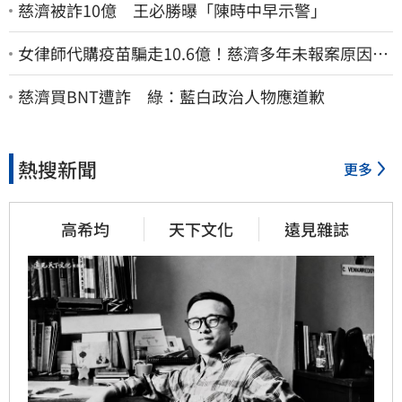
慈濟被詐10億 王必勝曝「陳時中早示警」
女律師代購疫苗騙走10.6億！慈濟多年未報案原因
曝：檢警上門才知被騙
慈濟買BNT遭詐 綠：藍白政治人物應道歉
熱搜新聞
更多
高希均
天下文化
遠見雜誌