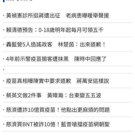
黃禎憲診所挺蔣遭出征 老病患曝暖舉聲援
賴清德預告：0-18歲明年起每月可領五千
轟藍營5人造謠政客 林楚茵：出來道歉！
4年前示警疫苗掮客遭抹黑 陳時中回應了
疫苗真相曝陳實中要求道歉 蔣萬安這樣說
蔡英文做2件事 黃暐瀚：台東變五五波
慈濟遭詐10億買疫苗！他點出更麻煩的問題
慈濟買BNT被詐10億！藍昔嗆擋疫苗網朝聖