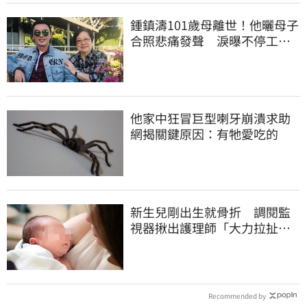
鍾鎮濤101歲母離世！他曬母子
合照悲痛發聲 淚曝不停工原
因：擺脫思念
他家中狂冒巨型喇牙崩潰求助
網揭關鍵原因：有牠愛吃的
新生兒剛出生就骨折 調閱監
視器揪出護理師「大力拉扯、
搖晃」遭判刑
Recommended by