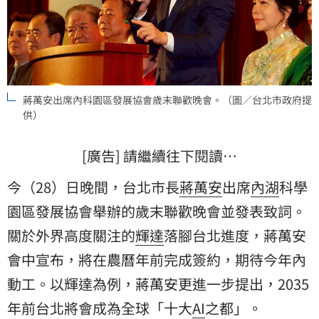
蔣萬安出席內科園區發展協會歲末聯歡晚會。（圖／台北市政府提
供）
[廣告] 請繼續往下閱讀…
今（28）日晚間，台北市長
蔣萬安
出席
內湖
科學
園區發展協會舉辦的歲末聯歡晚會並發表致詞。
關於外界高度關注的
輝達
落腳台北進度，蔣萬安
會中宣布，將在農曆年前完成簽約，期待今年內
動工。以輝達為例，蔣萬安更進一步提出，2035
年前台北將會成為全球「十大
AI
之都」。