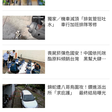
獨家／機車滅頂「排氣管狂吐
水」 車行加班排隊等修
喪屍菸彈危國安！中國依托咪
酯原料傾銷台灣 黑幫大肆走
私震撼國安單位
錦蛇遭八哥鳥圍攻！鑽進派出
所「求庇護」 最終結局曝光