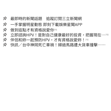
最即時的新聞話題 追蹤訂閱三立新聞網
一手掌握明星動態 即刻下載娛樂星聞APP
做到這點才有資格說愛你
PR
立即諮詢HPV！是對自己健康最好的投資，把握現在不
PR
嫌晚！
伴侶和妳一起預防HPV，才有資格說愛妳！
PR
快訊／台中神岡死亡車禍！婦過馬路遭大貨車撞擊…下
半身輾碎慘死路口