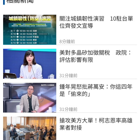
關注城鎮韌性演習　10駐台單
位齊發文宣導
8分鐘前
美對多晶矽加徵關稅　政院：
評估影響有限
31分鐘前
鍾年晃怒批蔣萬安：你這四年
是「偷來的」
31分鐘前
搶攻美方大單！柯志恩率高雄
業者對接