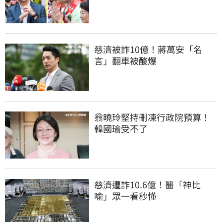
慈濟被詐10億！蔣萬安「名
言」翻車被酸爆
翁曉玲堅持刪凍行政院預算！
韓國瑜受不了
慈濟遭詐10.6億！醫「神比
喻」眾一看秒懂