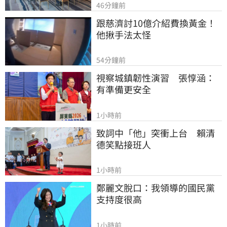
46分鐘前
跟慈濟討10億介紹費換黃金！
他揪手法太怪
54分鐘前
視察城鎮韌性演習　張惇涵：
有準備更安全
1小時前
致詞中「他」突衝上台　賴清
德笑點接班人
1小時前
鄭麗文脫口：我領導的國民黨
支持度很高
1小時前