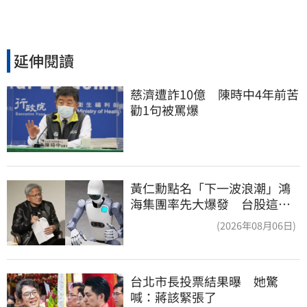
延伸閱讀
慈濟遭詐10億　陳時中4年前苦
勸1句被罵爆
黃仁勳點名「下一波浪潮」鴻
海集團率先大爆發 台股這族
群全面噴出
(2026年08月06日)
台北市長投票結果曝　她驚
喊：蔣該緊張了