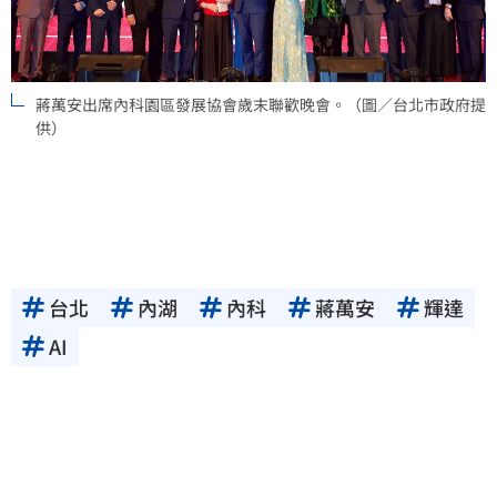
蔣萬安出席內科園區發展協會歲末聯歡晚會。（圖／台北市政府提
供）
台北
內湖
內科
蔣萬安
輝達
AI