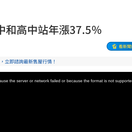
19:03
火球
18:57
和高中站年漲37.5％
嗨翻
18:53
准辭
18:52
看新聞
海警
18:52
，立即諮詢最新售屋行情！
解
18:45
use the server or network failed or because the format is not supporte
爐
18:45
捲走
18:39
懂
18:39
噸
18:34