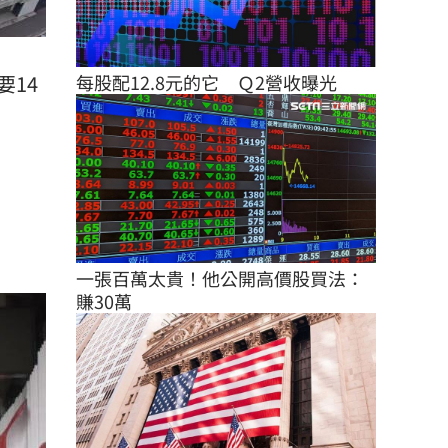
每股配12.8元的它　Ｑ2營收曝光
要14
一張百萬太貴！他公開高價股買法：
賺30萬