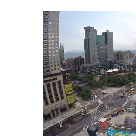
8國球員齊聚高雄 Formosa 7s掀足球
理想混蛋號召粉絲跨海追星吃美食！
18: