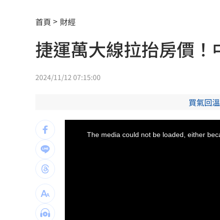
演習硬上路還無照！鳳山女慘收10萬單
首頁
財經
孫易磊登板2局2K無失分！ 飆156公里
捷運萬大線拉抬房價！中
直擊／NEWBEAT高雄首秀 震胸舞全場
傅家接班人幕僚酒駕遭移送！公所火速
2024/11/12 07:15:00
颱風紫暴雨今晚開炸 估「這時」解除
買氣回溫
桃猿二軍單場僅3投 副領隊曝下週可緩
This
is
a
The media could not be loaded, either beca
modal
獅子座新月伴日蝕！12星座一週運勢出
window.
颱風硬闖海邊！巨浪來1家4剩3 男童被
大盤收紅、正二反跌？ 拆解槓反ETF秒
白海豚逼近強降雨 石門單日狂洩508萬