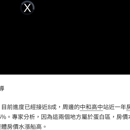
Video
33
Player
is
loading.
歲
18:22
很好
18:22
8倍
18:16
導
成形
12:00
，目前進度已經接近8成，周邊的
中和高中
站近一年
」氣
12:00
.6%。專家分析，因為這兩個地方屬於蛋白區，房價
整體房價水漲船高。
場！
10:30