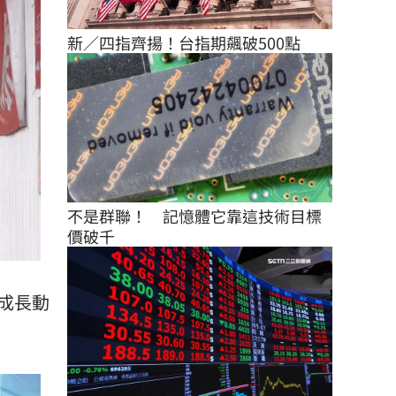
新／四指齊揚！台指期飆破500點
不是群聯！　記憶體它靠這技術目標
價破千
成長動