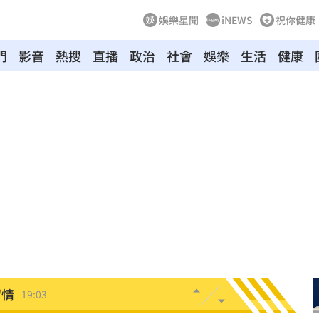
娛樂星聞
iNEWS
祝你健康
門
影音
熱搜
直播
政治
社會
娛樂
生活
健康
休
19:20
目標
19:18
19:12
霸凌
19:08
留情
19:03
股
19:03