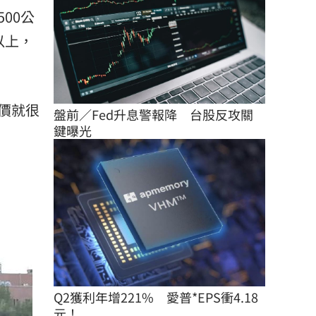
00公
以上，
價就很
盤前／Fed升息警報降　台股反攻關
鍵曝光
Q2獲利年增221%　愛普*EPS衝4.18
元！