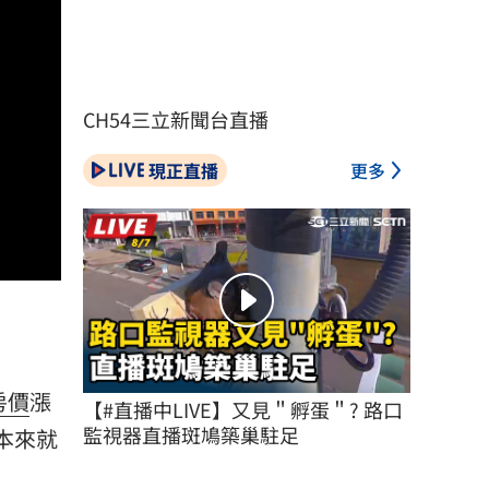
CH54三立新聞台直播
現正直播
更多
房價
漲
【#直播中LIVE】又見＂孵蛋＂? 路口
監視器直播斑鳩築巢駐足
本來就