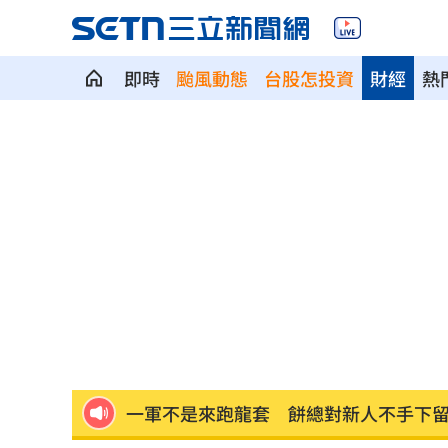
即時
颱風動態
台股怎投資
財經
熱
99歲婆婆「月花35萬」！66歲媳無法退
外野僅是短暫快樂 餅總曝張皓崴終極
想靠正二翻本？ 達人教戰槓反ETF心法
男同事追求不成跟騷偷拍 女師控校方
一軍不是來跑龍套 餅總對新人不手下
靠2根鐵軌橫掃AI鏈 川湖財報衝上萬金