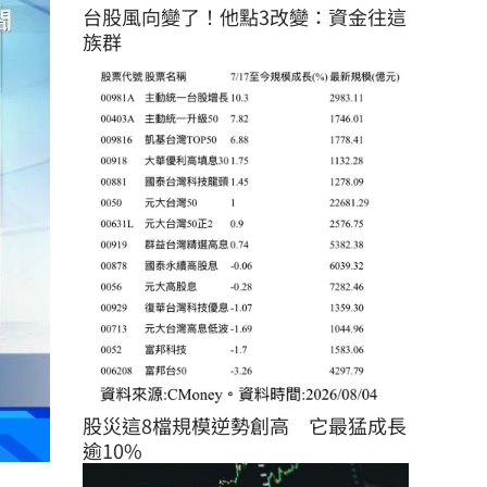
台股風向變了！他點3改變：資金往這
族群
股災這8檔規模逆勢創高　它最猛成長
逾10%