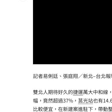
專家喊台股「下週噴千點」關鍵訊號
18:
父親節辭世 前彰化市代蔡裕昌享壽71
男星拍足球戲正中要害 導演喊：效果
補充兵12天也不服！男連2次放鳥代價慘
台灣彩券開獎直播中
20:31
LIVE三立+24小時直播
15:27
三立iNEWS新聞台線上直播
18:00
記者易俐廷、張庭翔／新北–台北報
商場戰國來臨 台中「頂奢大道」逐漸
雙北人期待好久的
捷運
萬大中和線
台彩父親節推新刮刮樂千萬頭獎超「爸
幅，竟然超過37%，
莒光站
也有14
比較便宜，在新建案進駐下，帶動
「拍片人的多重宇宙」職涯論壇9/12登