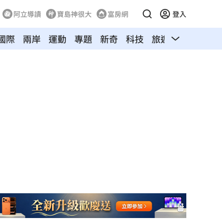
阿立導讀
寶島神很大
富房網
登入
國際
兩岸
運動
專題
新奇
科技
旅遊
汽車
寵物