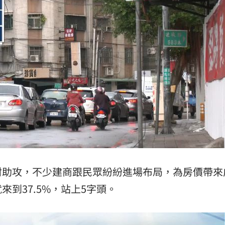
材助攻，不少建商跟民眾紛紛進場布局，為房價帶來
到37.5%，站上5字頭。