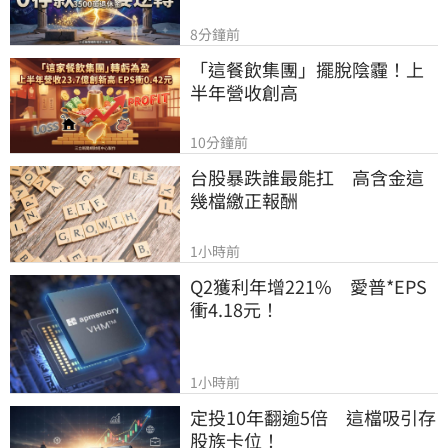
8分鐘前
「這餐飲集團」擺脫陰霾！上
半年營收創高
10分鐘前
台股暴跌誰最能扛　高含金這
幾檔繳正報酬
1小時前
Q2獲利年增221%　愛普*EPS
衝4.18元！
1小時前
定投10年翻逾5倍　這檔吸引存
股族卡位！