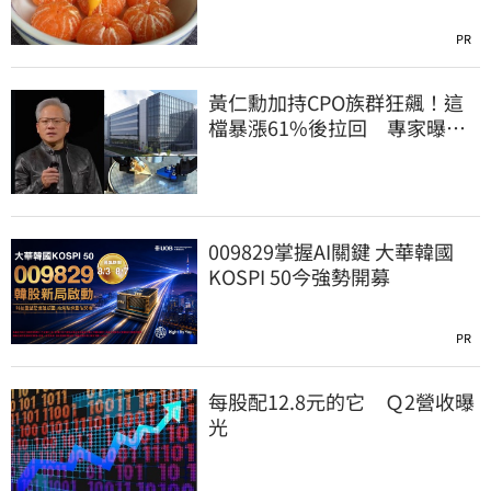
PR
黃仁勳加持CPO族群狂飆！這
檔暴漲61%後拉回 專家曝
「黃金買點」
009829掌握AI關鍵 大華韓國
KOSPI 50今強勢開募
PR
每股配12.8元的它 Ｑ2營收曝
光