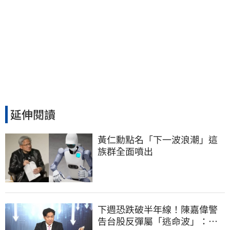
延伸閱讀
黃仁勳點名「下一波浪潮」這
族群全面噴出
下週恐跌破半年線！陳嘉偉警
告台股反彈屬「逃命波」：空