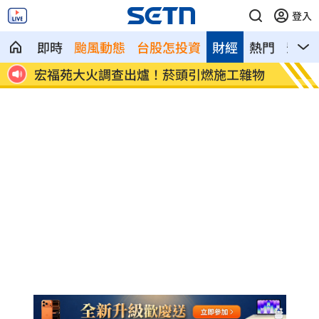
登入
即時
颱風動態
台股怎投資
財經
熱門
影音
8元！
宏福苑大火調查出爐！菸頭引燃施工雜物
定投1
位！