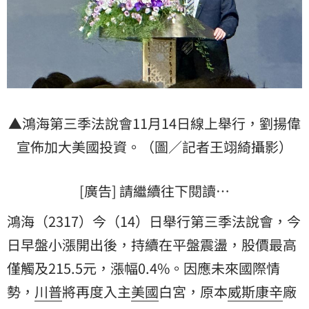
▲鴻海第三季法說會11月14日線上舉行，劉揚偉
宣佈加大美國投資。（圖／記者王翊綺攝影）
[廣告] 請繼續往下閱讀…
鴻海（2317）今（14）日舉行第三季法說會，今
日早盤小漲開出後，持續在平盤震盪，股價最高
僅觸及215.5元，漲幅0.4%。因應未來國際情
勢，
川普
將再度入主
美國
白宮，原本
威斯康辛
廠