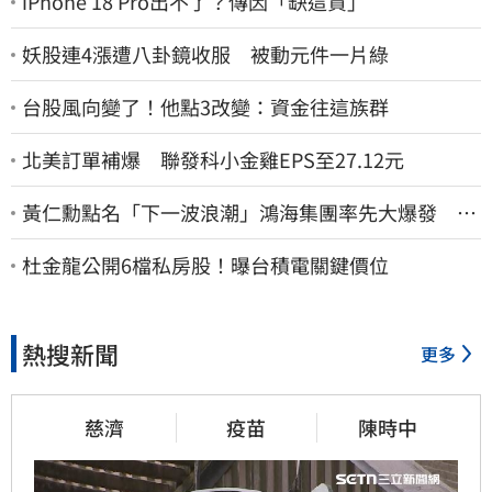
iPhone 18 Pro出不了？傳因「缺這貨」
妖股連4漲遭八卦鏡收服 被動元件一片綠
台股風向變了！他點3改變：資金往這族群
北美訂單補爆 聯發科小金雞EPS至27.12元
黃仁勳點名「下一波浪潮」鴻海集團率先大爆發 台
股這族群全面噴出
杜金龍公開6檔私房股！曝台積電關鍵價位
熱搜新聞
更多
慈濟
疫苗
陳時中