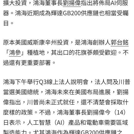
擴大投資，鴻海董事長
劉揚偉
指出將佈局AI伺服
器。鴻海近期成為輝達GB200供應鏈也相當受矚
目。
原本美國威斯康辛州投資，是鴻海創辦人
郭台銘
「
鴻參
」種植地，其出口的花旗蔘頗受歡迎。不
過還有更重要部署。
鴻海下午舉行Q3線上法人說明會，法人問及川普
當選美國總統，鴻海未來在美國布局進展，劉揚
偉指出，川普尚未正式就任，還不清楚會採取什
麼樣的政策。不過，鴻海董事長劉揚偉今（14）
日表示，人工智慧（AI）產品和電動車需要區域
製造能力。尤其鴻海作為輝達GB200供應鏈之