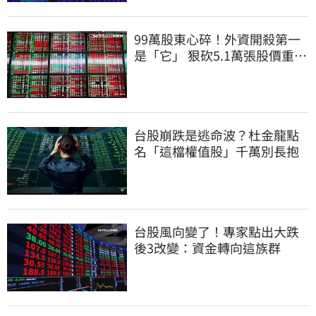
99萬股東心碎！外資開殺第一
是「它」 狠砍5.1萬張股價重挫
近5%
台股崩跌是逃命波？杜金龍點
名「這檔權值股」千萬別長抱
台股風向變了！專家點出大跌
後3改變：資金轉向這族群