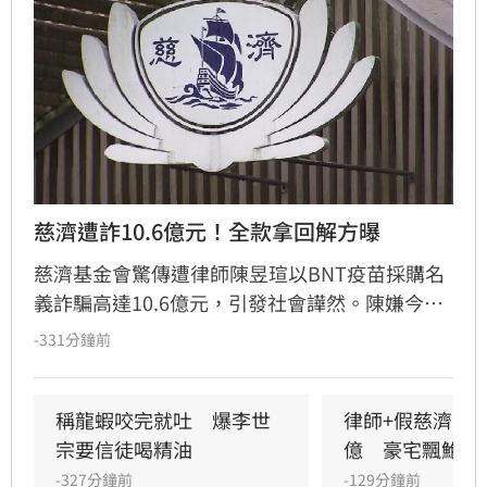
慈濟遭詐10.6億元！全款拿回解方曝
慈濟基金會驚傳遭律師陳昱瑄以BNT疫苗採購名
義詐騙高達10.6億元，引發社會譁然。陳嫌今年
5月已遭羈押，但慈濟直到起訴曝光才發表聲
-331分鐘前
明，表示待法院判決有罪後，將依法請求發還犯
罪所得並保留民事求償權。此舉遭外界質疑慈濟
內部審核機制疏漏，更有法界人士認為聲明內容
稱龍蝦咬完就吐　爆李世
律師+假慈濟青年
顯得被動且不尋常。
宗要信徒喝精油
億　豪宅飄鮑魚
-327分鐘前
-129分鐘前