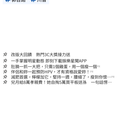
改版大回饋 熱門3C大獎接力送
一手掌握明星動態 即刻下載娛樂星聞APP
肚腩一抓一大把，只需1個雞蛋，用一個瘦一個
PR
伴侶和妳一起預防HPV，才有資格說愛妳！
PR
減肥首選，檸檬加它，堅持一週，腰細了，瘦到你懷疑
PR
人生
兒月給8萬孝親費！她自掏5萬買平板送孫 一句話愣原
地「傷心不已」