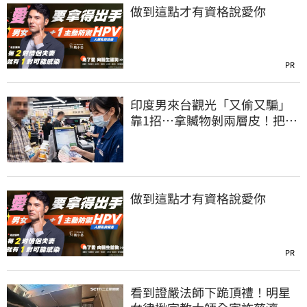
做到這點才有資格說愛你
PR
印度男來台觀光「又偷又騙」
靠1招…拿贓物剝兩層皮！把全
聯當提款機
做到這點才有資格說愛你
PR
看到證嚴法師下跪頂禮！明星