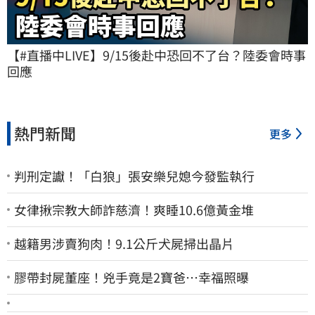
【#直播中LIVE】9/15後赴中恐回不了台？陸委會時事
回應
熱門新聞
更多
判刑定讞！「白狼」張安樂兒媳今發監執行
女律揪宗教大師詐慈濟！爽睡10.6億黃金堆
越籍男涉賣狗肉！9.1公斤犬屍掃出晶片
膠帶封屍董座！兇手竟是2寶爸…幸福照曝