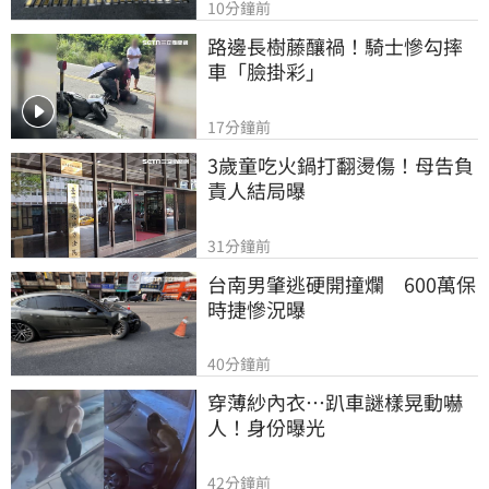
10分鐘前
路邊長樹藤釀禍！騎士慘勾摔
車「臉掛彩」
17分鐘前
3歲童吃火鍋打翻燙傷！母告負
責人結局曝
31分鐘前
台南男肇逃硬開撞爛　600萬保
時捷慘況曝
40分鐘前
穿薄紗內衣…趴車謎樣晃動嚇
人！身份曝光
42分鐘前