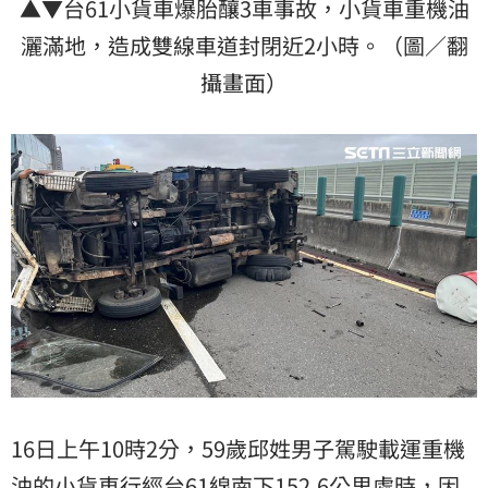
▲▼台61小貨車爆胎釀3車事故，小貨車重機油
灑滿地，造成雙線車道封閉近2小時。（圖／翻
攝畫面）
16日上午10時2分，59歲邱姓男子駕駛載運重機
油的小貨車行經台61線南下152.6公里處時，因