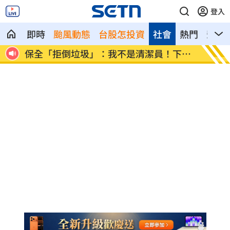
登入
即時
颱風動態
台股怎投資
社會
熱門
影音
高山
保全「拒倒垃圾」：我不是清潔員！下場
女律假
慘
男