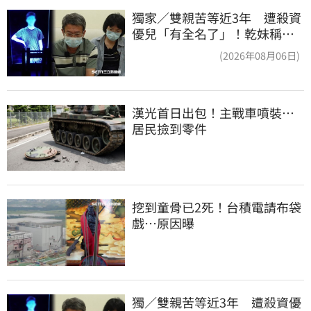
獨家／雙親苦等近3年 遭殺資
優兒「有全名了」！乾妹稱賠
償恐毀她未來
(2026年08月06日)
漢光首日出包！主戰車噴裝…
居民撿到零件
挖到童骨已2死！台積電請布袋
戲…原因曝
獨／雙親苦等近3年　遭殺資優