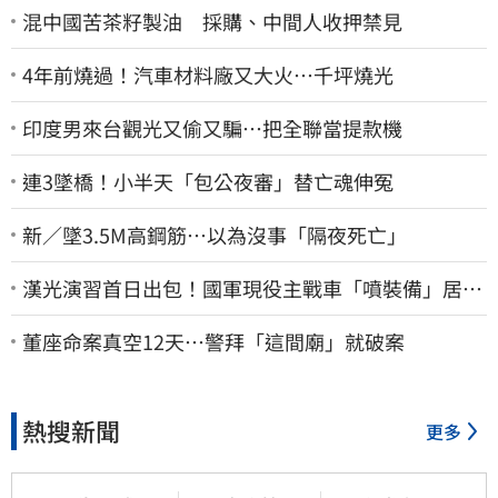
混中國苦茶籽製油 採購、中間人收押禁見
4年前燒過！汽車材料廠又大火…千坪燒光
印度男來台觀光又偷又騙…把全聯當提款機
連3墜橋！小半天「包公夜審」替亡魂伸冤
新／墜3.5M高鋼筋…以為沒事「隔夜死亡」
漢光演習首日出包！國軍現役主戰車「噴裝備」居民
撿到零件…軍方說話了
董座命案真空12天…警拜「這間廟」就破案
熱搜新聞
更多