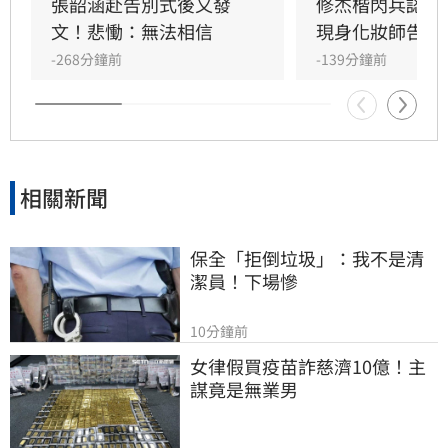
抗癌仍敬業工作，令曾有抗癌經驗的江蕙十分心
張韶涵赴告別式後又發
修杰楷閃兵認罪
疼，如今遺憾好友離世。陳聆薇曾與眾多華語樂
文！悲慟：無法相信
現身化妝師告別
壇巨星合作，打造無數經典造型，在演藝圈地位
-268分鐘前
-139分鐘前
崇高且人緣極佳，此次告別式眾星雲集，展現其
在幕後無可取代的重要性，演藝圈好友皆對這位
專業且溫暖的幕後推手表達最深切的懷念與不
捨。
相關新聞
保全「拒倒垃圾」：我不是清
潔員！下場慘
10分鐘前
女律假買疫苗詐慈濟10億！主
謀竟是無業男