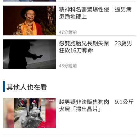
精神科名醫驚爆性侵！逼男病
患跪地硬上
47分鐘前
怨雙胞胎兄長期失業　23歲男
狂砍16刀奪命
48分鐘前
其他人也在看
越男疑非法販售狗肉 9.1公斤
犬屍「掃出晶片」