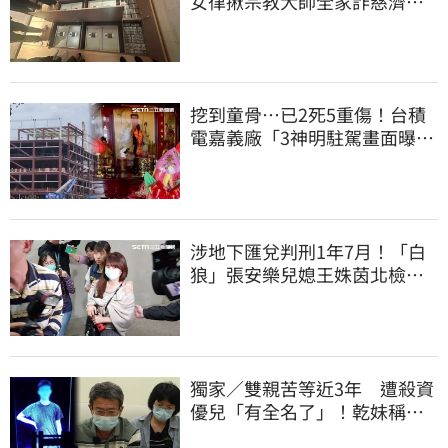
女律揪宗教大師全家詐慈濟…
全家爽睡黃金堆
挖到童骨…已2死5重傷！台積
電嘉義廠「3神明駐駕畫面曝
光」
涉地下匯兌判刑1年7月！「白
狼」張安樂兒媳王姝茵北檢報
到、今發監執行
獨家／雙親苦等近3年 遭殺資
優兒「有全名了」！乾妹稱賠
償恐毀她未來