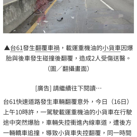
▲
台61
發生
翻覆
車禍
，載運重機油的
小貨車
因
爆
胎
與後車發生碰撞後翻覆，造成2人受傷送醫。
（圖／翻攝畫面）
[廣告] 請繼續往下閱讀…
台61快速道路發生車輛翻覆意外，今日（16日）
上午10時許，一駕駛載運重機油的小貨車在行駛
途中突然爆胎，車輛失控衝進內線車道，遭後方
一輛轎車追撞，導致小貨車失控翻覆，同一時間