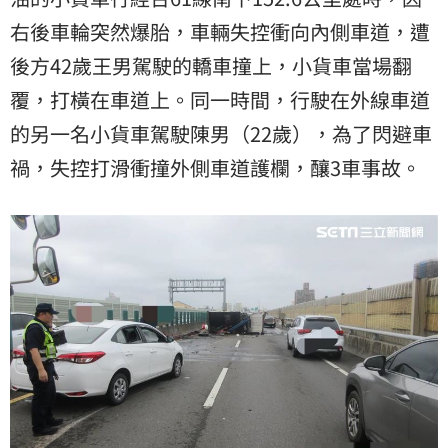
右後車輪突然爆胎，車輛失控衝向內側車道，遭
後方42歲王男駕駛的轎車撞上，小貨車當場翻
覆，打橫在車道上。同一時間，行駛在外線車道
的另一名小貨車駕駛陳男（22歲），為了閃避車
禍，失控打滑衝撞外側車道護欄，釀3車事故。