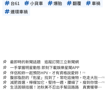
台61
小貨車
爆胎
翻覆
車禍
連環車禍
最即時的新聞話題 追蹤訂閱三立新聞網
一手掌握明星動態 即刻下載娛樂星聞APP
伴侶和妳一起預防HPV，才有資格說愛妳！
PR
腹部脂肪的「剋星」找到了，常吃這幾物，吃走大肚
PR
囊，瘦出小蠻腰
減肥首選，檸檬加它，堅持一週，腰細了，瘦到你懷疑
PR
人生
生活困頓拮据！池秋美不忍出手幫田路路 真實暖舉曝
光