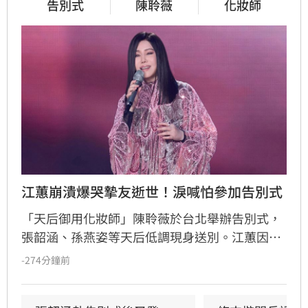
告別式
陳聆薇
化妝師
江蕙崩潰爆哭摯友逝世！淚喊怕參加告別式
「天后御用化妝師」陳聆薇於台北舉辦告別式，
張韶涵、孫燕姿等天后低調現身送別。江蕙因人
在國外無法出席，委託經紀人代為致意。江蕙經
-274分鐘前
紀人透露，江蕙得知噩耗後悲痛不已，因無法面
對好友離世而不願到場。回憶過往，陳聆薇生前