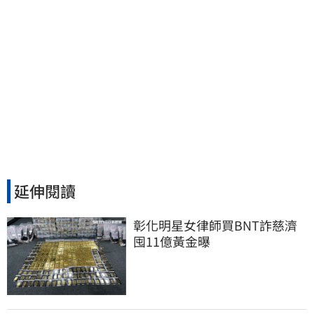
延伸閱讀
彰化明星女律師買BNT詐慈濟 
囤11億黃金曝