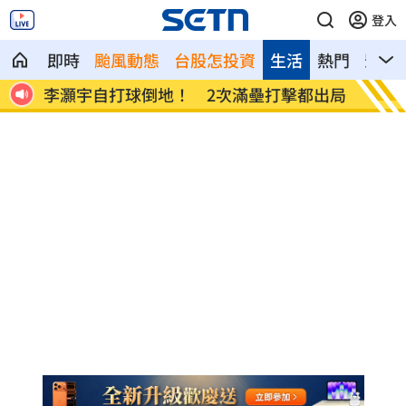
登入
即時
颱風動態
台股怎投資
生活
熱門
影音
出爐
李灝宇自打球倒地！ 2次滿壘打擊都出局
Min
相