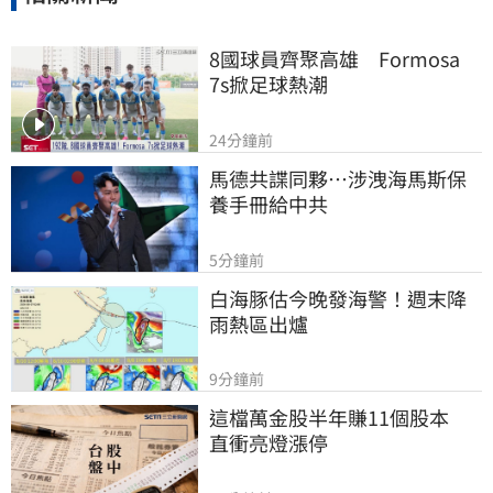
8國球員齊聚高雄　Formosa 
7s掀足球熱潮
24分鐘前
馬德共諜同夥…涉洩海馬斯保
養手冊給中共
5分鐘前
白海豚估今晚發海警！週末降
雨熱區出爐
9分鐘前
這檔萬金股半年賺11個股本　
直衝亮燈漲停