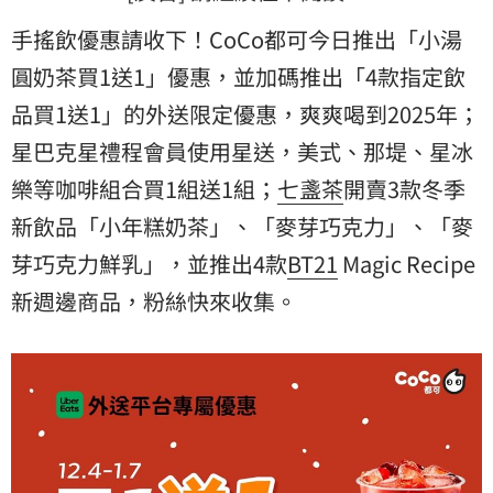
手搖飲優惠請收下！CoCo都可今日推出「小湯
圓奶茶買1送1」優惠，並加碼推出「4款指定飲
品買1送1」的外送限定優惠，爽爽喝到2025年；
星巴克
星禮程會員使用星送，美式、那堤、星冰
樂等咖啡組合買1組送1組；
七盞茶
開賣3款冬季
新飲品「小年糕奶茶」、「麥芽巧克力」、「麥
芽巧克力鮮乳」，並推出4款
BT21
Magic Recipe
新週邊商品，粉絲快來收集。