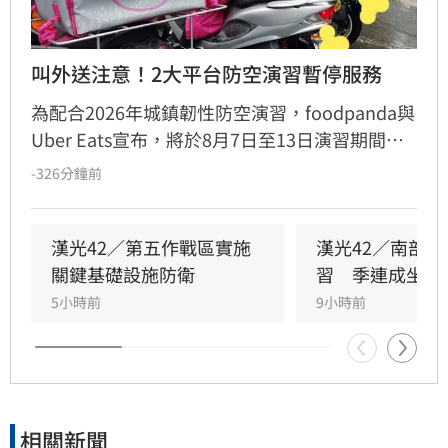
叫外送注意！2大平台防空演習暫停服務
為配合2026年城鎮韌性防空演習，foodpanda與
Uber Eats宣布，將於8月7日至13日演習期間暫
停全台各區域的外送與自取服務。兩大平台皆會
-326分鐘前
提前30分鐘關閉系統，並呼籲消費者提前下單避
開管制時段。
漢光42／第五作戰區實施
漢光42／南部
關鍵基礎設施防衛
習　季連成坐鎮
5小時前
9小時前
相關新聞