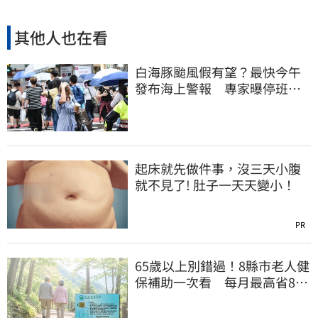
其他人也在看
白海豚颱風假有望？最快今午
發布海上警報 專家曝停班停
課機率
起床就先做件事，沒三天小腹
就不見了! 肚子一天天變小！
PR
65歲以上別錯過！8縣市老人健
保補助一次看 每月最高省826
元