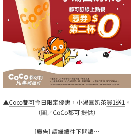
▲
Coco都可
今日限定優惠，小湯圓奶茶
買1送1
。
（圖／CoCo都可 提供）
[廣告] 請繼續往下閱讀…