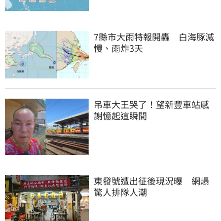
7縣市大雨特報開轟　白海豚減
慢、雨炸3天
吊車大王哭了！望新豐車站感
謝憶起這瞬間
東發號遭出征後現況曝　網爆
驚人排隊人潮