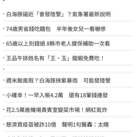
白海豚逼近「會發陸警」？氣象署最新說明
74歲男省錢吃麵包 半年後女兒一看嚇慘
65歲以上別錯過 8縣市老人健保補助一次看
王品牛排姓名有「王、玉」龍蝦免費吃！
週末颱風假？白海豚挾紫暴雨 可能發陸警
小確幸！一早入帳4.2萬 還有18筆錢連發
花2.5萬進機場貴賓室變菜市場！網紅氣炸
慈濟買疫苗被詐10億 聲明1句醫轟：太瞎