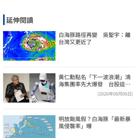
延伸閱讀
白海豚路徑再變　吳聖宇：離
台灣又更近了
黃仁勳點名「下一波浪潮」鴻
海集團率先大爆發 台股這族
群全面噴出
(2026年08月06日)
明放颱風假？白海豚「最新暴
風侵襲率」曝