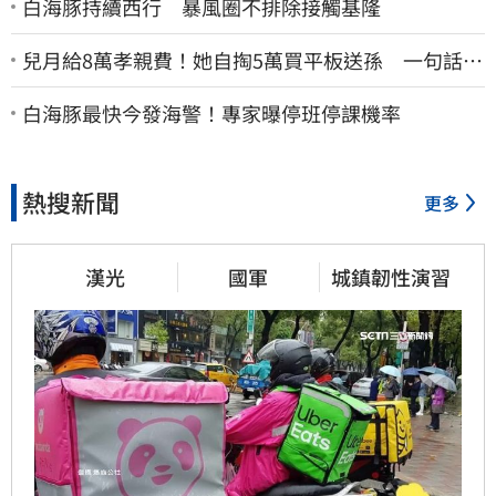
白海豚持續西行 暴風圈不排除接觸基隆
兒月給8萬孝親費！她自掏5萬買平板送孫 一句話愣
原地「傷心不已」
白海豚最快今發海警！專家曝停班停課機率
熱搜新聞
更多
漢光
國軍
城鎮韌性演習