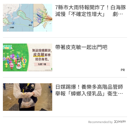
7縣市大雨特報開炸了！白海豚
減慢「不確定性增大」 劇烈
降雨狂轟3天
帶著皮克敏一起出門吧
PR
日媒踢爆！養樂多高階品管師
舉報「蟑螂入侵乳品」衛生局
突擊稽查結果曝
Recommended by