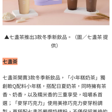
▲七盞茶推出3款冬季新飲品。（圖／七盞茶 提
供）
七盞茶
七盞茶開賣3款冬季新飲品，「小年糕奶茶」獨
創軟Q配料小年糕，搭配日夏奶茶，同時擁有茶
香、奶香，以及糯米香的三重享受，咀嚼系首
選；「麥芽巧克力」使用美祿巧克力麥芽粉調
製，再搭配七盞茶嚴選奶精粉，不僅保留美祿的