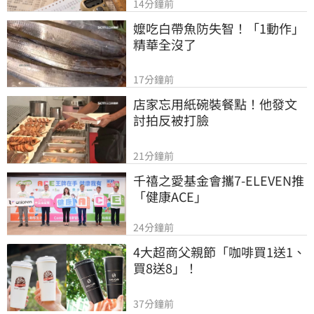
14分鐘前
嬤吃白帶魚防失智！「1動作」
精華全沒了
17分鐘前
店家忘用紙碗裝餐點！他發文
討拍反被打臉
21分鐘前
千禧之愛基金會攜7-ELEVEN推
「健康ACE」
24分鐘前
4大超商父親節「咖啡買1送1、
買8送8」！
37分鐘前