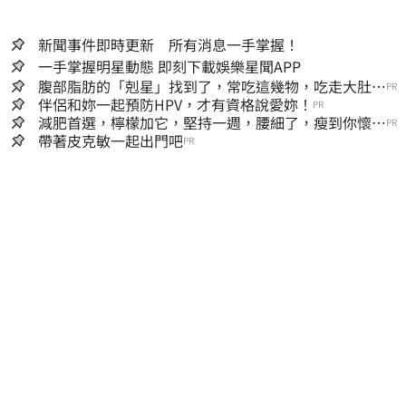
新聞事件即時更新 所有消息一手掌握！
一手掌握明星動態 即刻下載娛樂星聞APP
腹部脂肪的「剋星」找到了，常吃這幾物，吃走大肚
PR
囊，瘦出小蠻腰
伴侶和妳一起預防HPV，才有資格說愛妳！
PR
減肥首選，檸檬加它，堅持一週，腰細了，瘦到你懷疑
PR
人生
帶著皮克敏一起出門吧
PR