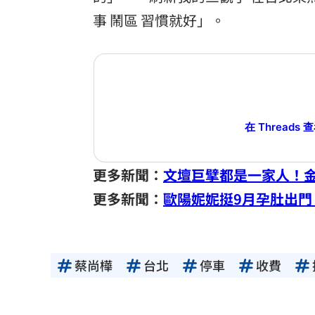
事 鬧區 習慣就好」。
在 Threads 
更多新聞：
文壇巨擘都是一家人！
更多新聞：
歐陽妮妮挺9月孕肚出
蔡尚樺
台北
停車
收費