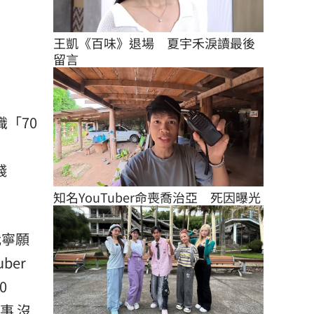
王凱《百味》退場　夏宇禾淚讀最後
留言
「70
錢
知名YouTuber命喪喬治亞　死因曝光
我寧願
ber
0
事 沒