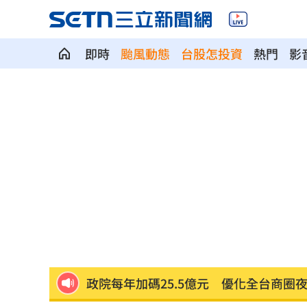
即時
颱風動態
台股怎投資
熱門
影
斷交國200萬磅蝦遭我友邦封殺！業者慘
新北待售餘屋萬8戶 永和竟只賣贏八里
為5億商機翻臉 肥大叔插刀：要死一起
杜金龍點名：「這檔權值股」千萬別長
額頭冒出痘痘 女手癢猛摳竟成「病毒
政院每年加碼25.5億元 優化全台商圈
癌末男缺錢鋌而走險 3D玩具熊夾藏K