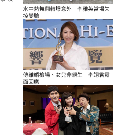
水中熱舞翻轉爆意外　李雅英當場失
控變臉
傳離婚檢場、女兒非親生　李翊君露
面回應