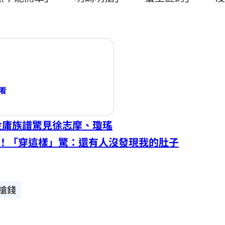
查看
金庸族譜驚見徐志摩、瓊瑤
門！「穿這樣」驚：還有人沒發現我的肚子
搶錢