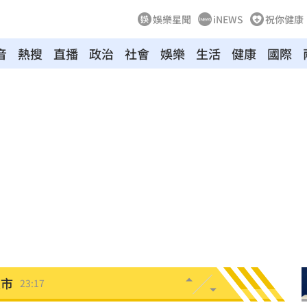
娛樂星聞
iNEWS
祝你健康
音
熱搜
直播
政治
社會
娛樂
生活
健康
國際
叫
23:54
！
23:47
死
23:32
抱
23:25
疣」
23:18
夜市
23:17
他命
23:16