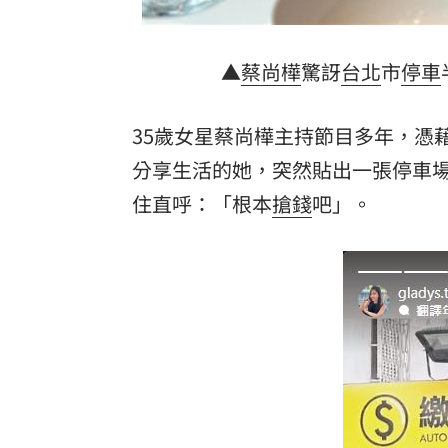
▲
蔡尚樺
驚訝
台北
市
停車
35歲女星蔡尚樺主持節目多年，憑
分享生活的她，突然貼出一張停車
住直呼：「根本
搶錢
吧」。