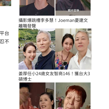
攝影爆跳槽李多慧！Joeman憂建文
離職發聲
平台
忍不
姜厚任小24歲女友智商146！獲台大3
碩博士