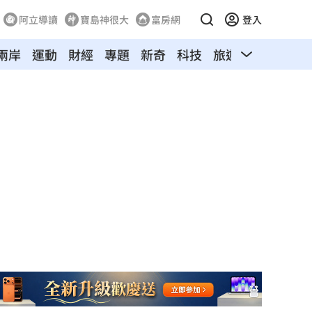
阿立導讀
寶島神很大
富房網
登入
兩岸
運動
財經
專題
新奇
科技
旅遊
汽車
寵物