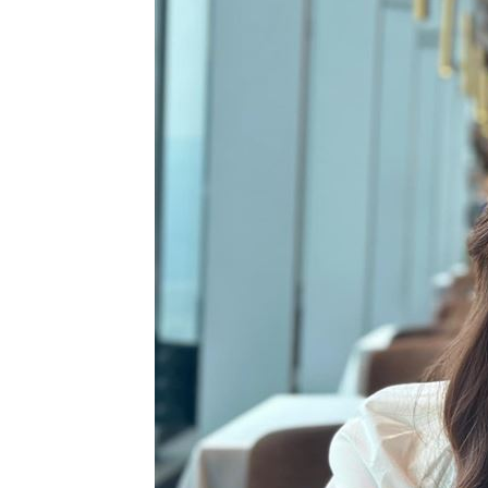
慈濟遭詐10億買疫苗！他點出更麻煩的
日神級甜點快閃台北！連5天「買一送一
圖書館借書作者賺什麼？菜販作家：有
台灣彩券開獎直播中
20:31
LIVE三立+24小時直播
15:27
三立iNEWS新聞台線上直播
18:00
理想混蛋號召粉絲跨海追星吃美食！
18: