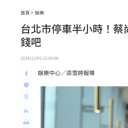
環法自行車賽爆作弊！女靠胸部裝備降
首頁
娛樂
學霸牙醫槓離職員工 為3萬筆電互告慘
台北市停車半小時！蔡
俄羅斯蝗害肆虐如末日 網驚：聖經十
錢吧
慈濟採購BNT遭詐10億 他：不聽衛福
2024/12/05 23:00:00
蔡英文做2件事 黃暐瀚：台東變五五波
娛樂中心／梁雪婷報導
蔣萬安危險了！《壹蘋》台北市...
23:00
「地獄酷暑」襲南韓 礦泉水曝曬恐致
父親節真的快樂嗎？房貸10年暴增逾400
律師勾宗教大師「家族」詐慈濟 僅她
富豪遭大義滅親！偷生子竟盜鄰居身份