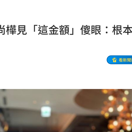
風阻
23:14
勝
23:10
尚樺見「這金額」傻眼：根
災
23:06
部勸
23:05
看新聞
23:03
癌
23:00
萬
22:59
交保
22:58
落戶
22:57