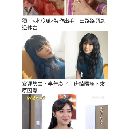
獨／<水玲瓏>製作出手　田路路領到
退休金
寫運勢書下半年廢了！唐綺陽瘦下來
原因曝