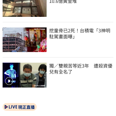
10.6億黃金堆
挖童骨已2死！台積電「3神明
駐駕畫面曝」
獨／雙親苦等近3年　遭殺資優
兒有全名了
現正直播