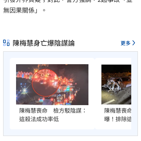
無因果關係」。
陳梅慧身亡爆陰謀論
更多
陳梅慧喪命　檢方駁陰謀：
陳梅慧喪命…
這殺法成功率低
曝！排除這死