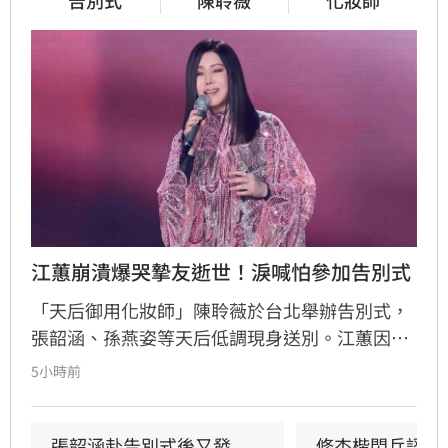
江蕙崩潰爆哭摯友逝世！淚喊怕參加告別式
「天后御用化妝師」陳聆薇於台北舉辦告別式，
張韶涵、孫燕姿等天后低調現身送別。江蕙因人
在國外無法出席，委託經紀人代為致意。江蕙經
5小時前
紀人透露，江蕙得知噩耗後悲痛不已，因無法面
對好友離世而不願到場。回憶過往，陳聆薇生前
抗癌仍敬業工作，令曾有抗癌經驗的江蕙十分心
張韶涵赴告別式後又發
修杰楷閃兵認罪