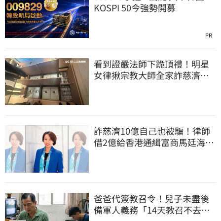
KOSPI 50今強勢開募
PR
看到證嚴法師下跪頂禮！明星
女律揪宗教大師全家詐慈濟…
全家爽睡黃金堆
詐慈濟10億自己也被騙！律師
借2億給香港通緝富商馬廷海建
台北天空塔
爸爸代簽教召令！兒子未盡後
備軍人義務「14天教召不去」