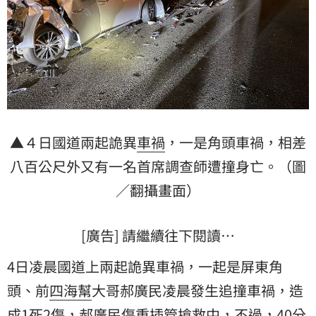
▲４日國道兩起詭異
車禍
，一是角頭車禍，相差
八百公尺外又有一名首席調查師遭撞身亡。（圖
／翻攝畫面）
[廣告] 請繼續往下閱讀…
4日凌晨國道上兩起詭異車禍，一起是屏東角
頭、前
四海幫
大哥郝廣民凌晨發生追撞車禍，造
成1死2傷，郝廣民傷重插管搶救中，不過，40分