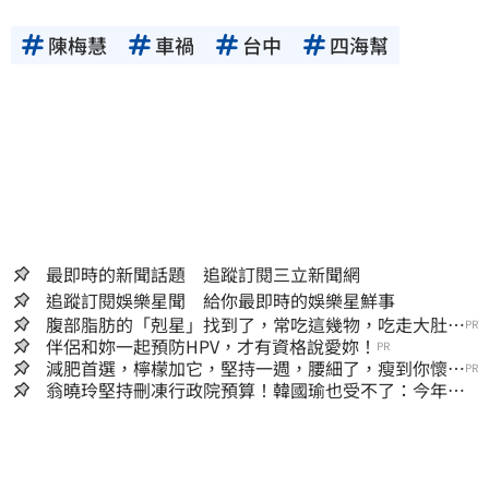
陳梅慧
車禍
台中
四海幫
最即時的新聞話題 追蹤訂閱三立新聞網
追蹤訂閱娛樂星聞 給你最即時的娛樂星鮮事
腹部脂肪的「剋星」找到了，常吃這幾物，吃走大肚
PR
囊，瘦出小蠻腰
伴侶和妳一起預防HPV，才有資格說愛妳！
PR
減肥首選，檸檬加它，堅持一週，腰細了，瘦到你懷疑
PR
人生
翁曉玲堅持刪凍行政院預算！韓國瑜也受不了：今年剩4
個月你思考一下