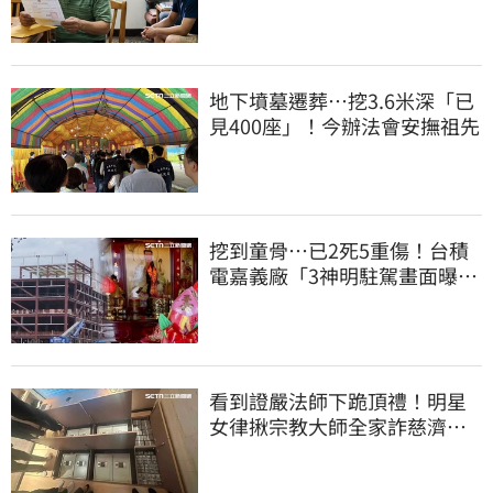
換3個月刑期
地下墳墓遷葬…挖3.6米深「已
見400座」！今辦法會安撫祖先
挖到童骨…已2死5重傷！台積
電嘉義廠「3神明駐駕畫面曝
光」
看到證嚴法師下跪頂禮！明星
女律揪宗教大師全家詐慈濟…
全家爽睡黃金堆