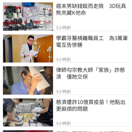
癌末男缺錢鋌而走險　3D玩具
熊夾藏K他命
2小時前
學霸牙醫槓離職員工　為3萬筆
電互告慘勝
3小時前
律師勾宗教大師「家族」詐慈
濟　僅她交保
3小時前
慈濟遭詐10億買疫苗！他點出
更麻煩的問題
3小時前