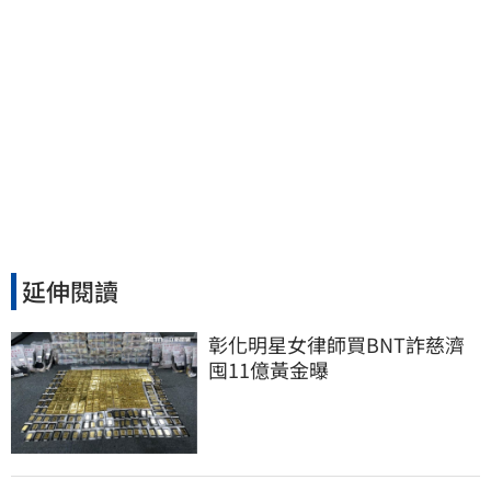
延伸閱讀
彰化明星女律師買BNT詐慈濟 
囤11億黃金曝