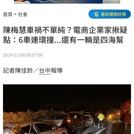
首頁
社會
看新聞換好禮
陳梅慧車禍不單純？電商企業家揪疑
點：6車連環撞...還有一輛是四海幫
2024/12/06 09:07:00
記者陳佳鈴／
台中
報導