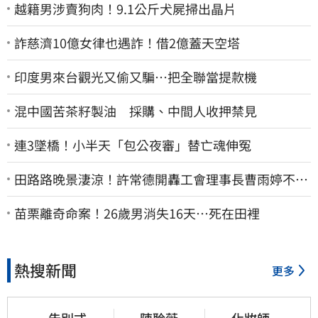
越籍男涉賣狗肉！9.1公斤犬屍掃出晶片
詐慈濟10億女律也遇詐！借2億蓋天空塔
印度男來台觀光又偷又騙…把全聯當提款機
混中國苦茶籽製油 採購、中間人收押禁見
連3墜橋！小半天「包公夜審」替亡魂伸冤
田路路晚景淒涼！許常德開轟工會理事長曹雨婷不忍
了：別只包紅包慰問
苗栗離奇命案！26歲男消失16天…死在田裡
熱搜新聞
更多
告別式
陳聆薇
化妝師