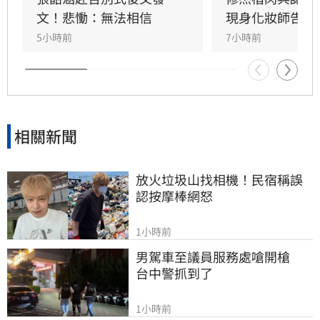
疼，如今遺憾好友離世。陳聆薇曾與眾多華語樂
文！悲慟：無法相信
現身化妝師告別
壇巨星合作，打造無數經典造型，在演藝圈地位
5小時前
7小時前
崇高且人緣極佳，此次告別式眾星雲集，展現其
在幕後無可取代的重要性，演藝圈好友皆對這位
專業且溫暖的幕後推手表達最深切的懷念與不
捨。
相關新聞
放火垃圾山找相機！民宿稱誤
認按摩棒網怒
1小時前
男駕車至議員服務處嗆開槍　
台中警抓到了
1小時前