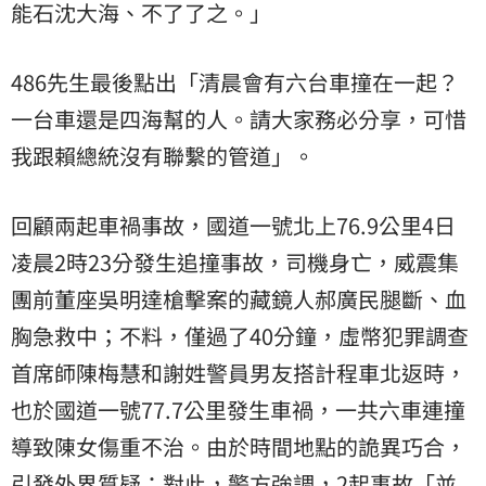
能石沈大海、不了了之。」
486先生最後點出「清晨會有六台車撞在一起？
一台車還是四海幫的人。請大家務必分享，可惜
我跟賴總統沒有聯繫的管道」。
回顧兩起車禍事故，國道一號北上76.9公里4日
凌晨2時23分發生追撞事故，司機身亡，威震集
團前董座吳明達槍擊案的藏鏡人郝廣民腿斷、血
胸急救中；不料，僅過了40分鐘，虛幣犯罪調查
首席師陳梅慧和謝姓警員男友搭計程車北返時，
也於國道一號77.7公里發生車禍，一共六車連撞
導致陳女傷重不治。由於時間地點的詭異巧合，
引發外界質疑；對此，警方強調，2起事故「並