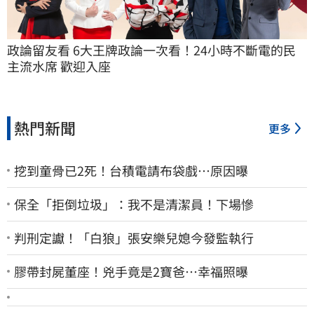
政論留友看 6大王牌政論一次看！24小時不斷電的民
主流水席 歡迎入座
熱門新聞
更多
挖到童骨已2死！台積電請布袋戲…原因曝
保全「拒倒垃圾」：我不是清潔員！下場慘
判刑定讞！「白狼」張安樂兒媳今發監執行
膠帶封屍董座！兇手竟是2寶爸…幸福照曝