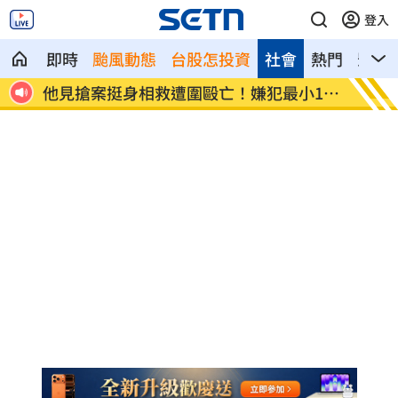
登入
即時
颱風動態
台股怎投資
社會
熱門
影音
產業發
他見搶案挺身相救遭圍毆亡！嫌犯最小12
扣款人
歲