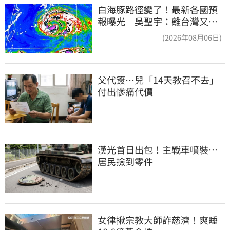
白海豚路徑變了！最新各國預
報曝光 吳聖宇：離台灣又更
近一點
(2026年08月06日)
父代簽…兒「14天教召不去」
付出慘痛代價
漢光首日出包！主戰車噴裝…
居民撿到零件
女律揪宗教大師詐慈濟！爽睡