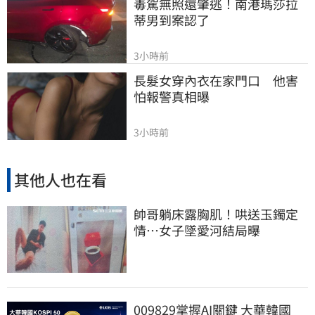
毒駕無照還肇逃！南港瑪莎拉
蒂男到案認了
3小時前
長髮女穿內衣在家門口　他害
怕報警真相曝
3小時前
其他人也在看
帥哥躺床露胸肌！哄送玉鐲定
情…女子墜愛河結局曝
009829掌握AI關鍵 大華韓國