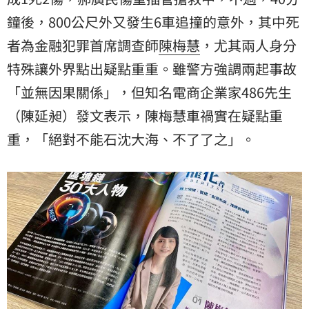
鐘後，800公尺外又發生6車追撞的意外，其中死
者為金融犯罪首席調查師
陳梅慧
，尤其兩人身分
特殊讓外界點出疑點重重。雖警方強調兩起事故
「並無因果關係」，但知名電商企業家486先生
（陳延昶）發文表示，陳梅慧車禍實在疑點重
重，「絕對不能石沈大海、不了了之」。