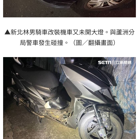
▲新北林男騎車改裝機車又未開大燈。與蘆洲分
局警車發生碰撞。（圖／翻攝畫面）