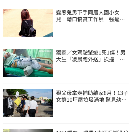
變態鬼男下手同居人國小女
兒！藉口犒賞工作累 強逼打X
槍捧X液
獨家／女駕駛肇逃1死1傷！男
大生「凌晨跑外送」挨撞 媽
淚：家快瓦解
狠父母拿走補助離家8月！13子
女擠10坪屋垃圾滿地 驚見幼童
深夜遊蕩