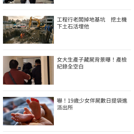
工程行老闆掉地基坑　挖土機
下土石活埋他
女大生產子藏屍背景曝！產檢
紀錄全空白
嚇！19歲少女伴屍數日提袋進
派出所