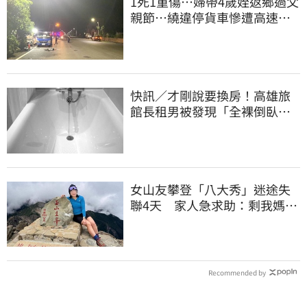
1死1重傷…婦帶4歲姪返鄉過父
親節…繞違停貨車慘遭高速撞
飛當場慘死
快訊／才剛說要換房！高雄旅
館長租男被發現「全裸倒臥浴
缸」身亡
女山友攀登「八大秀」迷途失
聯4天 家人急求助：剩我媽還
沒找到
Recommended by