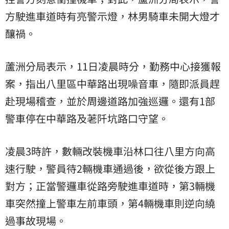
方駛進車道時有亮警示燈，林男騎車未開大燈才
釀禍。
蘆洲分局表示，11日凌晨時分，勤務中心接獲報
案，指出八里區中華路出現噪音車，隨即派員趕
赴現場稽查，並於周邊道路加強巡邏。還有1部
警車停在中華路及荖阡坑路口守望。
凌晨3時許，數輛改裝機車沿林口往八里方向高
速行駛，警員待2輛機車通過後，欲從後方跟上
對方；正當警邏車從路旁駛進車道時，第3輛機
車突然撞上警車左前車頭，第4輛機車則逆向繞
過事故現場。