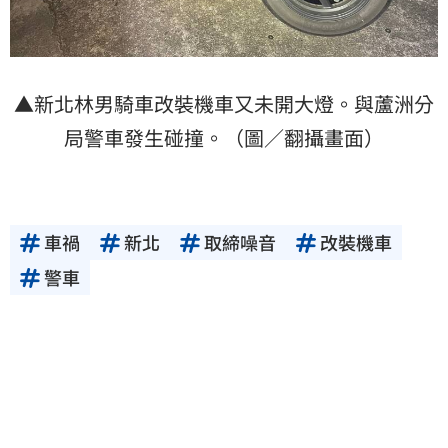
▲新北林男騎車改裝機車又未開大燈。與蘆洲分
局警車發生碰撞。（圖／翻攝畫面）
車禍
新北
取締噪音
改裝機車
警車