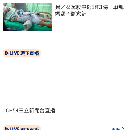
獨／女駕駛肇逃1死1傷　單親
媽顧子斷家計
現正直播
CH54三立新聞台直播
現正直播
更多