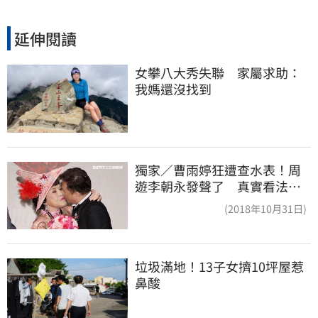
延伸閱讀
女攀八大秀失聯　家屬求助：
我媽還沒找到
獨家／曹雨婷狂遭查水表！周
遊李朝永發聲了 真實看法曝
光
(2018年10月31日)
垃圾滿地！13子女擠10坪屋惹
鼻酸