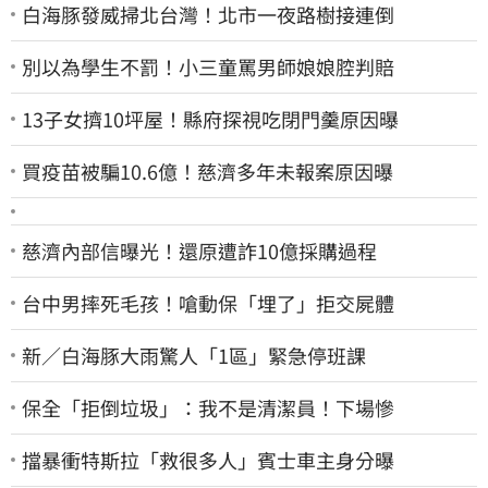
白海豚發威掃北台灣！北市一夜路樹接連倒
別以為學生不罰！小三童罵男師娘娘腔判賠
13子女擠10坪屋！縣府探視吃閉門羹原因曝
買疫苗被騙10.6億！慈濟多年未報案原因曝
慈濟內部信曝光！還原遭詐10億採購過程
台中男摔死毛孩！嗆動保「埋了」拒交屍體
新／白海豚大雨驚人「1區」緊急停班課
保全「拒倒垃圾」：我不是清潔員！下場慘
擋暴衝特斯拉「救很多人」賓士車主身分曝