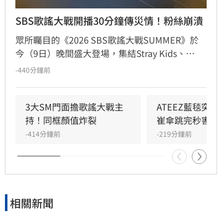
SBS歌謠大戰開播30分鐘傳災情！粉絲崩潰
眾所矚目的《2026 SBS歌謠大戰SUMMER》於
今（9日）晚間盛大登場，集結Stray Kids、
ATEEZ等28組超人氣韓團輪番獻藝。然而，付費
-440分鐘前
訂閱CATCHPLAY+的粉絲卻在開播時遭遇嚴重技
術故障，直播頁面顯示「伺服器錯誤」及「攝影
師絆到電線」等荒謬提示，導致大批觀眾無法觀
3大SM門面擔歌謠大戰主
ATEEZ藍毯突
看直播，引發社群一片哀嚎。經過約半小時的緊
持！同框顏值炸裂
崔傘跳完秒害羞
急搶修，系統終於在晚間6點34分左右恢復正
-414分鐘前
-219分鐘前
常。
相關新聞