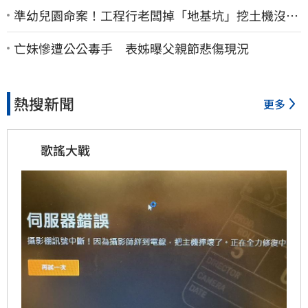
準幼兒園命案！工程行老闆掉「地基坑」挖土機沒看
到…下土石活埋他
亡妹慘遭公公毒手 表姊曝父親節悲傷現況
熱搜新聞
更多
歌謠大戰