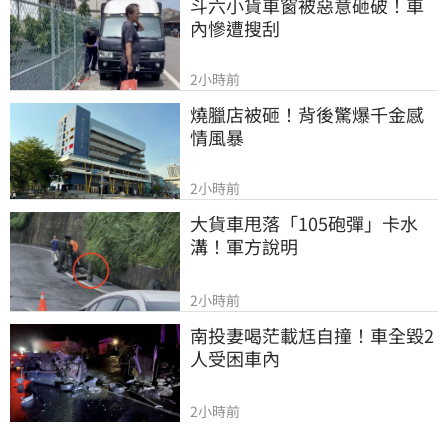
斗六小貨車窗被惡意砸破！車
內慘遭搜刮
2小時前
燒臘店被砸！背後驚爆千金感
情風暴
2小時前
大貨車甩落「105砲彈」卡水
溝！軍方說明
2小時前
南投妻喝茫載尪自撞！車全毀2
人受困車內
2小時前