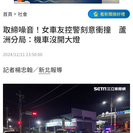
首頁
社會
看新聞換好禮
取締噪音！女車友控警刻意衝撞 蘆
洲分局：機車沒開大燈
2024/12/11 23:50:00
記者楊忠翰／
新北
報導