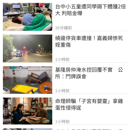
台中小五童遭同學踢下體腫2倍
大 判賠金曝
26分鐘前
繞違停貨車遭撞！嘉義婦慘死
姪重傷
1小時前
基隆房仲淹水控回覆不實　公
所：門牌誤會
1小時前
命理師騙「子宮有嬰靈」拿雞
蛋性侵得逞
1小時前