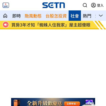
登入
即時
颱風動態
台股怎投資
社會
熱門
影音
住我家」屋主超傻眼
生日變親人忌日！直升機慶祝墜機4