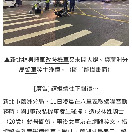
▲新北林男騎車
改裝機車
又未開大燈。與蘆洲分
局
警車
發生碰撞。（圖／翻攝畫面）
[廣告] 請繼續往下閱讀…
新北市蘆洲分局，11日凌晨在八里區
取締噪音
勤
務時，與1輛改裝機車發生碰撞，造成林姓騎士
（20歲）鎖骨斷裂，事後女車友在網路發文，指
控警方刻意衝撞機車；對此，蘆洲分局表示，警