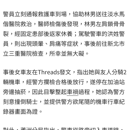
警員立刻通報救護車到場，協助林男送往淡水馬
偕醫院救治，醫師檢傷後發現，林男左肩鎖骨骨
裂，經固定患部後返家休養；駕駛警車的洪姓警
員，則出現頭暈、肩痛等症狀，事後前往新北市
立三重醫院檢查，所幸並無大礙。
事後女車友在Threads發文，指出她與友人分騎2
輛機車，經警方攔檢合格後放行，遂停在加油站
旁邊抽菸，因此目擊整起
車禍
過程，她認為警方
刻意撞倒騎士，並提供警方欲尾隨的機車行車紀
錄器畫面為證。
對此，蘆洲分局指出，警車從路旁切入車道時，