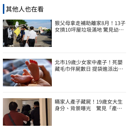
其他人也在看
狠父母拿走補助離家8月！13子
女擠10坪屋垃圾滿地 驚見幼童
深夜遊蕩
北市19歲少女家中產子！死嬰
藏毛巾伴屍數日 提袋進派出所
嚇壞警員
瞞家人產子藏屍！19歲女大生
身分、背景曝光 驚見「產檢
紀錄全空白」