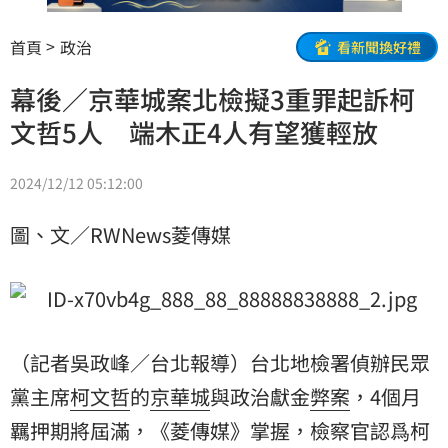
首頁
政治
看新聞換好禮
幕後／京華城案北檢擬3重罪起訴柯
文哲5人 端木正4人有望獲輕放
2024/12/12 05:12:00
圖、文／RWNews菱傳媒
（記者吳政峰／台北報導）台北地檢署偵辦
民眾
黨
主席
柯文哲
的
京華城
與政治獻金
弊案
，4個月
羈押期將屆滿，《菱傳媒》掌握，檢察官認爲柯