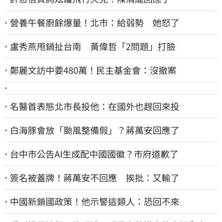
營養午餐廚餘爆量！北市：給弱勢 她怒了
盧秀燕甩鍋扯台南 黃偉哲「2問題」打臉
鄭麗文訪中要480萬！民主基金會：沒撤案
名醫首表態北市長投他：在國外也趕回來投
白海豚會放「颱風整備假」？蔣萬安回應了
台中市公告AI生成配中國國徽？市府道歉了
簽名被蓋牌！蔣萬安不回應 挨批：又輸了
中國新鎖國政策！他示警這類人：恐回不來