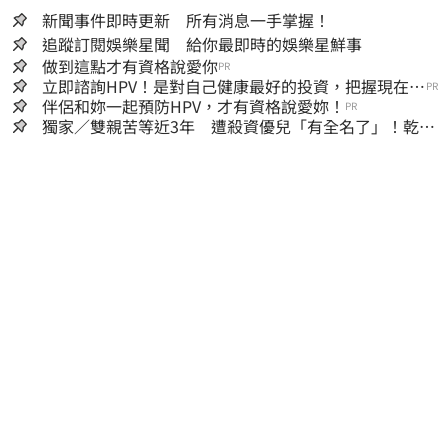
新聞事件即時更新 所有消息一手掌握！
追蹤訂閱娛樂星聞 給你最即時的娛樂星鮮事
做到這點才有資格說愛你
PR
立即諮詢HPV！是對自己健康最好的投資，把握現在不
PR
嫌晚！
伴侶和妳一起預防HPV，才有資格說愛妳！
PR
獨家／雙親苦等近3年 遭殺資優兒「有全名了」！乾妹
稱賠償恐毀她未來