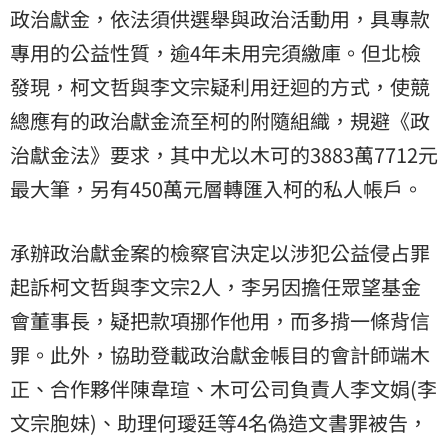
政治獻金，依法須供選舉與政治活動用，具專款
專用的公益性質，逾4年未用完須繳庫。但北檢
發現，柯文哲與李文宗疑利用迂迴的方式，使競
總應有的政治獻金流至柯的附隨組織，規避《政
治獻金法》要求，其中尤以木可的3883萬7712元
最大筆，另有450萬元層轉匯入柯的私人帳戶。
承辦政治獻金案的檢察官決定以涉犯公益侵占罪
起訴柯文哲與李文宗2人，李另因擔任眾望基金
會董事長，疑把款項挪作他用，而多揹一條背信
罪。此外，協助登載政治獻金帳目的會計師
端木
正
、合作夥伴陳韋瑄、木可公司負責人李文娟(李
文宗胞妹)、助理何璦廷等4名偽造文書罪被告，