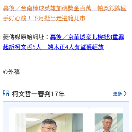
幕後／台南棒球英雄加碼獎金百萬 帕奧銀牌國
手好心酸！下月擬出走遷籍北市
菱傳媒原始網址：
幕後／京華城案北檢擬3重罪
起訴柯文哲5人 端木正4人有望獲輕放
©外稿
柯文哲一審判17年
更多