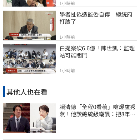
1小時前
學者扯偽造監委自傳　總統府
打臉了
1小時前
白提案砍6.6億！陳世凱：監理
站可能關門
1小時前
其他人也在看
賴清德「全程0看稿」嗆爆盧秀
燕！他讚總統級嘲諷：把8年總
帳一次掀翻