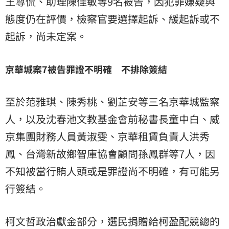
王尊侃、助理陳佳敏等9名被告，因犯罪嫌疑與
態度仍在評價，檢察官要選擇起訴、緩起訴或不
起訴，尚未定案。
京華城案7被告罪證不明確 不排除簽結
至於范雅琪、陳秀桃、劉芷安等三名京華城監察
人，以及沈春池文教基金會前秘書長童中白、威
京集團財務人員黃淑雯、京華租賃負責人洪秀
鳳、台灣新故鄉智庫協會顧問孫鳳群等7人，因
不知被當行賄人頭或是罪證尚不明確，有可能另
行簽結。
柯文哲政治獻金部分，選民捐贈給柯盈配競總的