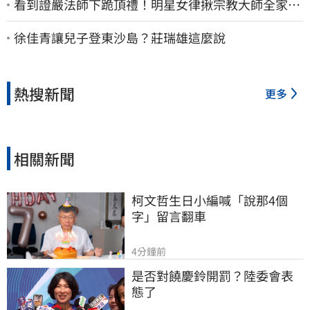
看到證嚴法師下跪頂禮！明星女律揪宗教大師全家詐
慈濟…全家爽睡黃金堆
徐佳青讓兒子登東沙島？莊瑞雄這麼說
熱搜新聞
更多
相關新聞
柯文哲生日小編喊「說那4個
字」留言翻車
4分鐘前
是否對饒慶鈴開罰？陸委會表
態了