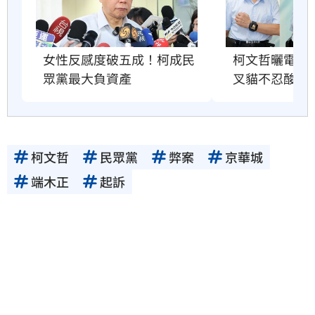
柯文哲曬電子
女性反感度破五成！柯成民
叉貓不忍酸爆
眾黨最大負資產
柯文哲
民眾黨
弊案
京華城
端木正
起訴