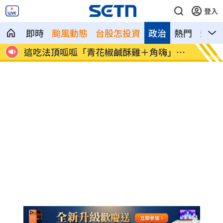
登入
即時
颱風動態
台股怎投資
政治
熱門
影音
神鎮
這吃法頂呱呱「青花椒鹹酥雞＋角嗨」開
韓股慘
賣