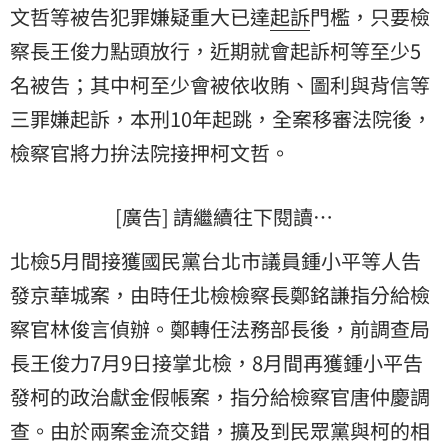
文哲等被告犯罪嫌疑重大已達
起訴
門檻，只要檢
察長王俊力點頭放行，近期就會起訴柯等至少5
名被告；其中柯至少會被依收賄、圖利與背信等
三罪嫌起訴，本刑10年起跳，全案移審法院後，
檢察官將力拚法院接押柯文哲。
[廣告] 請繼續往下閱讀…
北檢5月間接獲國民黨台北市議員鍾小平等人告
發京華城案，由時任北檢檢察長鄭銘謙指分給檢
察官林俊言偵辦。鄭轉任法務部長後，前調查局
長王俊力7月9日接掌北檢，8月間再獲鍾小平告
發柯的政治獻金假帳案，指分給檢察官唐仲慶調
查。由於兩案金流交錯，擴及到民眾黨與柯的相