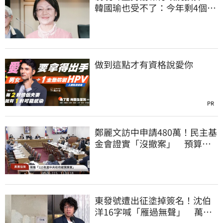
韓國瑜也受不了：今年剩4個月
你思考一下
做到這點才有資格說愛你
PR
鄭麗文訪中申請480萬！民主基
金會證實「沒撤案」 預算被
砍960萬
東發號遭出征塗掉簽名！沈伯
洋16字喊「雁過無聲」 萬人
讚：這就是高度