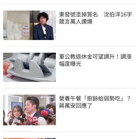
東發號塗掉簽名　沈伯洋16字
箴言萬人讚爆
軍公教退休金可望調升！調漲
幅度曝光
營養午餐「廚餘給弱勢吃」？
蔣萬安回應了