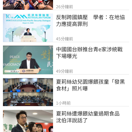
26分鐘前
反制跨國鎮壓　學者：在地協
力應提高罪刑
45分鐘前
中國國台辦推台青e家涉統戰　
下場曝光
49分鐘前
夏莉絲幼兒園爆餵孩童「發黑
食材」照片曝
1小時前
夏莉絲遭爆餵幼童過期食品　
沈伯洋說話了