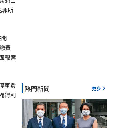
異調出
犯罪所
來開
繳費
面報案
停車費
熱門新聞
更多
備得利