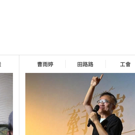
隆
曹雨婷
田路路
工會