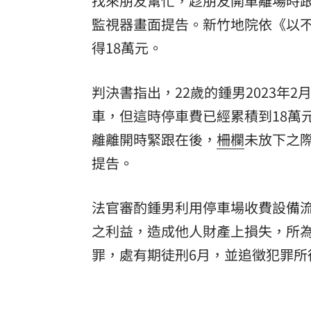
找來朋友幫忙，趁朋友開車離場時
監視器畫面提告。新竹地院依《以
8國球員齊聚高雄 Formosa 7s掀足球
得18萬元。
理想混蛋號召粉絲跨海追星吃美食！
18:
判決書指出，22歲的鍾男2023年
車，但這時停車費已經累積到18萬
離離開時緊跟在後，
柵欄
未放下之
提告。
法官審酌鍾男利用停車場收費設備
之利益，造成他人財產上損失，所
罪，處有期徒刑6月，並追徵犯罪所