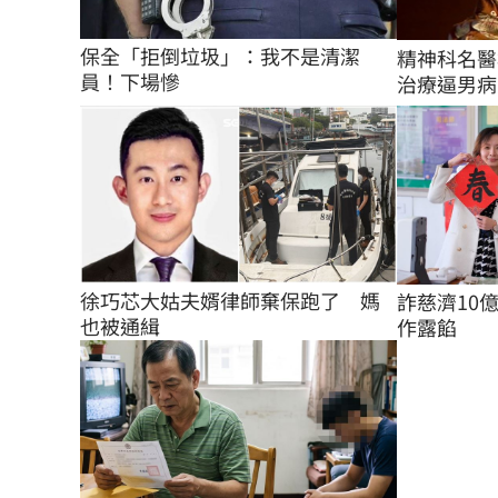
保全「拒倒垃圾」：我不是清潔
精神科名醫
員！下場慘
治療逼男病
徐巧芯大姑夫婿律師棄保跑了　媽
詐慈濟10
也被通緝
作露餡