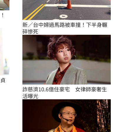
座！
新／台中婦過馬路被車撞！下半身輾
碎慘死
怡貞
詐慈濟10.6億住豪宅　女律師豪奢生
活曝光