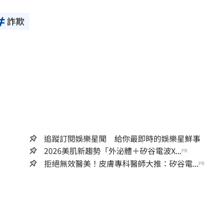
詐欺
追蹤訂閱娛樂星聞 給你最即時的娛樂星鮮事
2026美肌新趨勢「外泌體＋矽谷電波X...
PR
拒絕無效醫美！皮膚專科醫師大推：矽谷電...
PR