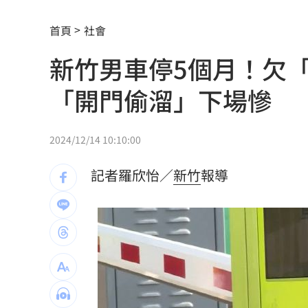
強彈千點！「18檔」收復失土台股ETF
0
首頁
社會
7月急跌觸底 高含積這幾檔受益人激增
新竹男車停5個月！欠
白海豚海警範圍擴大！最新暴風圈侵襲
「開門偷溜」下場慘
慈濟遭詐10億 國民黨不認錯反嗆⋯網
就業意外爆冷！那指漲342點 標普500
2024/12/14 10:10:00
美通過制裁案！川普可課俄國商品500%
記者羅欣怡／
新竹
報導
日本銀髮族瘋工作 逾4成想做到80歲
0
解散統促黨？他曝翁曉玲一招：恐白忙
疫苗真相！蔣萬安嗆一句 謝金河痛心
股災這8檔規模逆勢創高 它最猛成長逾1