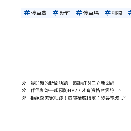
停車費
新竹
停車場
柵欄
最即時的新聞話題 追蹤訂閱三立新聞網
伴侶和妳一起預防HPV，才有資格說愛妳...
PR
拒絕醫美冤枉錢！皮膚權威指定：矽谷電波...
PR