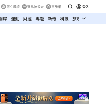
阿立導讀
寶島神很大
富房網
登入
兩岸
運動
財經
專題
新奇
科技
旅遊
汽車
寵物