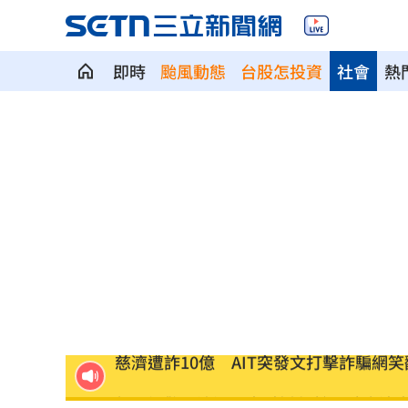
即時
颱風動態
台股怎投資
社會
熱
當年日本捐我AZ秘辛！他牽線揭專為台
白海豚劇烈降雨來了 8縣市大雨特報開
特斯拉撞12車！目擊者：賓士擋下救好
姜厚任女友「3碩1博」爆造假！本人發
慈濟遭詐10億 AIT突發文打擊詐騙網笑
新北爆警匪追逐…轟4槍射3輪！破窗逮