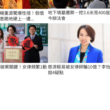
地下墳墓遷葬…挖3.6米見400
楊重源驚爆性侵！假借
今辦法會
患跪地硬上…遭...
慈濟輕易被女律師騙10億？李
億破案關鍵！女律頻繁1動
拋4疑點