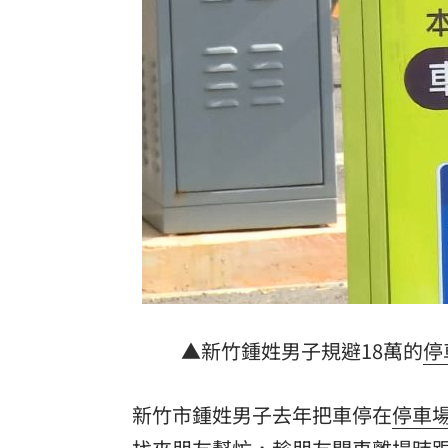
爆掛表妹當小三！表姊擅貼IG下場慘了
半導體與綠能雙箭頭！ 「它」霸氣狂賺
華許9月升息？ING：匯市在他與戰爭間
老後離婚財產怎麼分？ 丈夫退休金拒
台灣彩券開獎直播中
20:31
LIVE三立+24小時直播
15:27
三立iNEWS新聞台線上直播
18:00
商場戰國來臨 台中「頂奢大道」逐漸
▲新竹鍾姓男子規避18萬的
停
台彩父親節推新刮刮樂千萬頭獎超「爸
新竹市鍾姓男子去年把車停在
停車
「拍片人的多重宇宙」職涯論壇9/12登