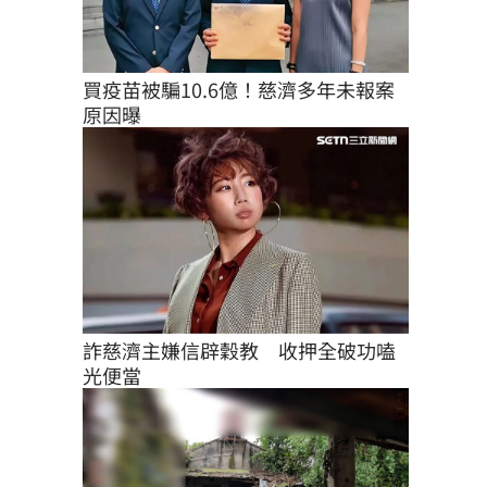
買疫苗被騙10.6億！慈濟多年未報案
原因曝
詐慈濟主嫌信辟穀教　收押全破功嗑
光便當