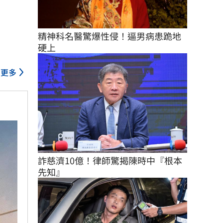
精神科名醫驚爆性侵！逼男病患跪地
硬上
更多
詐慈濟10億！律師驚揭陳時中『根本
先知』