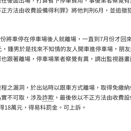
跟在後面出場，打算省下停車費用，事後業者察覺有
不正方法由收費設備得利罪》將他判刑6月，並追徵
熱潮
10:00
15
2月份將車停在停車場後人就離場，一直到7月份才回
元，鍾男於是找來不知情的友人開車進停車場，朋友
際也跟著離場，停車場業者察覺有異，調出監視器畫
流程之漏洞，於出站時以跟車方式離場，取得免繳納
為實不可取，涉及
詐欺
，最後依以不正方法由收費設
得18萬元，得易科罰金。可上訴。