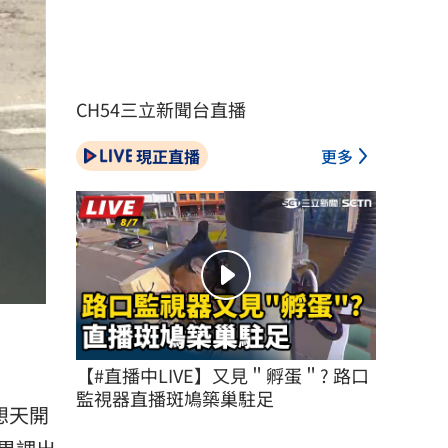
CH54三立新聞台直播
現正直播
更多
）
【#直播中LIVE】又見＂孵蛋＂? 路口
監視器直播斑鳩築巢駐足
想天開