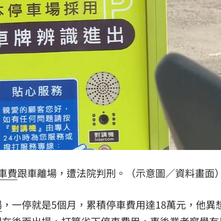
04:17
04:04
拉鋸
03:10
分
03:08
成形
12:00
車費
跟車離場，遭法院判刑。（示意圖／資料畫面
」氣
12:00
場
，一停就是5個月，累積停車費用達18萬元，他異
場！
10:30