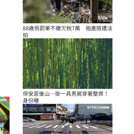
88歲翁罰單不繳欠稅7萬　祖產險遭法
拍
保安宮後山…掛一具男屍穿著整齊！
身份曝