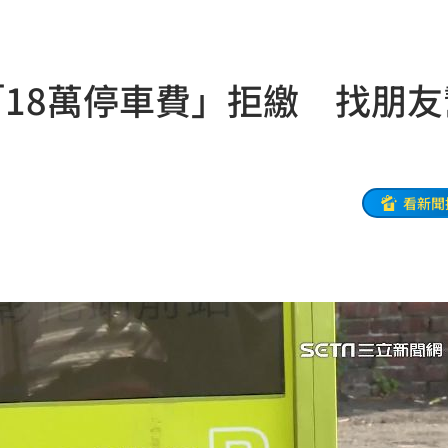
6:00
！
05:45
「18萬停車費」拒繳 找朋友
率曝
05:44
炸鍋
05:43
新高
05:23
看新聞
關稅
05:13
5:05
一場
04:58
發聲
04:43
0%
04:20