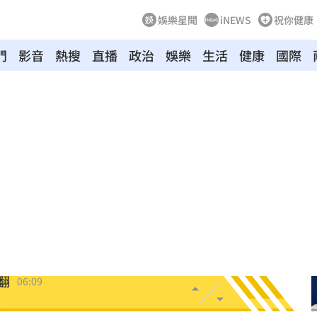
娛樂星聞
iNEWS
祝你健康
門
影音
熱搜
直播
政治
娛樂
生活
健康
國際
生產
06:52
炸
06:40
多人
06:37
聲了
06:33
翻
06:09
毒駕
06:08