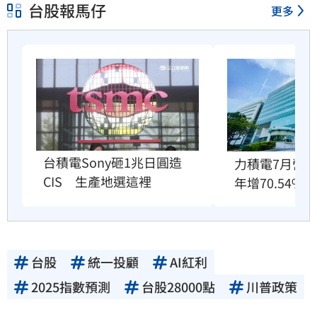
台股報馬仔
更多
台積電Sony砸1兆日圓造
力積電7月營收6
CIS　生產地選這裡
年增70.54%
台股
統一投顧
AI紅利
2025指數預測
台股28000點
川普政策