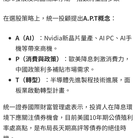
在選股策略上，統一投顧提出
A.P.T
概念
：
A
（
AI
）
：Nvidia新晶片量產、AI PC、AI手
機等帶來商機。
P
（消費與政策）
：歐美降息刺激消費力，
中國政策利多補貼市場需求。
T
（轉型）
：半導體先進製程技術進展，面
板業啟動轉型計畫。
統一證券國際財富管理處表示，投資人在降息環
境下應關注債券機會，目前美國10年期公債殖利
率處高點，是布局長天期高評等債券的絕佳時