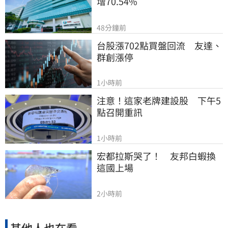
增70.54%
48分鐘前
台股漲702點買盤回流　友達、
群創漲停
1小時前
注意！這家老牌建設股　下午5
點召開重訊
1小時前
宏都拉斯哭了！　友邦白蝦換
這國上場
2小時前
其他人也在看