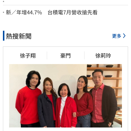
新／年增44.7% 台積電7月營收搶先看
熱搜新聞
更多
徐子翔
豪門
徐莉玲