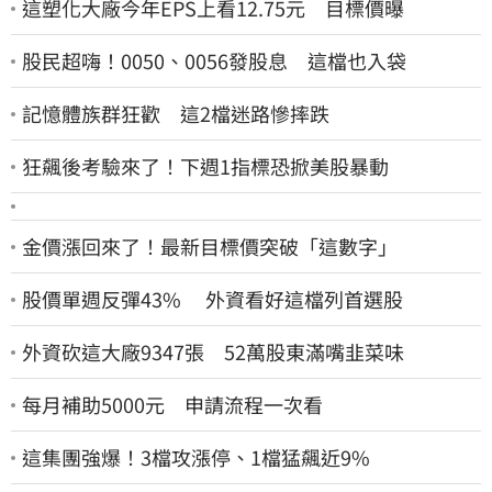
這塑化大廠今年EPS上看12.75元 目標價曝
股民超嗨！0050、0056發股息 這檔也入袋
記憶體族群狂歡 這2檔迷路慘摔跌
狂飆後考驗來了！下週1指標恐掀美股暴動
金價漲回來了！最新目標價突破「這數字」
股價單週反彈43% 外資看好這檔列首選股
外資砍這大廠9347張 52萬股東滿嘴韭菜味
每月補助5000元 申請流程一次看
這集團強爆！3檔攻漲停、1檔猛飆近9%