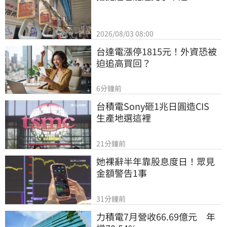
2026/08/03 08:00
台達電漲停1815元！外資恐被
迫追高買回？
6分鐘前
台積電Sony砸1兆日圓造CIS　
生產地選這裡
21分鐘前
她裸辭半年靠股息度日！眾見
金額警告1事
31分鐘前
力積電7月營收66.69億元　年