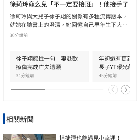
徐莉玲寵么兒「不一定要接班」！他接手了
徐莉玲與大兒子徐子翔的關係有多種流傳版本，
就她在臉書上的澄清，她回憶自己早年生下大兒
子徐子翔後就離婚，期間因孩子被移民美國的前
30分鐘前
夫抱走，自此就失去了聯繫，直到2017年，徐子
翔才回到台灣，母子重逢後除了協助徐子翔創
業，也開始了較頻繁的互動，不難想見這複雜的
徐子翔感性一句　妻赴歐
年初還有更新！
身世，對於徐子翔的影響。
療傷完成亡夫遺願
長子YT曝光藏熱
34分鐘前
45分鐘前
相關新聞
搭捷運也能遇見小幸運！