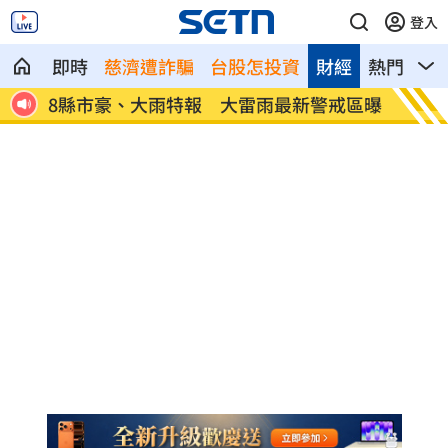
登入
即時
慈濟遭詐騙
台股怎投資
財經
熱門
影
縣市豪、大雨特報 大雷雨最新警戒區曝
慈濟遭騙 綠營
事