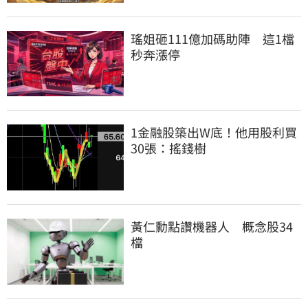
瑤姐砸111億加碼助陣　這1檔
秒奔漲停
1金融股築出W底！他用股利買
30張：搖錢樹
黃仁勳點讚機器人　概念股34
檔